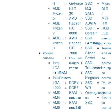
i9
GeForce
SSD
Micro
AMD
RTX
М.2
ATX
Ryzen
30
SATA
/
5
AMD
SSD
Mini-
AMD
Radeon
ADATA
ITX
Ryzen
RX
SSD
RGB
7
6000
Corsair
LED
AMD
AMD
SSD
светл
Ryzen
Radeon
Samsung
Вентилатор
9
RX
SSD
Анти
Дънни
7000
Silicon
елем
платки
Външни
Power
за
Intel
видео
SSD
венти
LGA
карти
Transcend
Конт
1700
RAM
SSD
за
Intel
Памети
Kingston
венти
LGA
DDR4
SSD
Реше
1200
DDR5
WD
за
AMD
RAM
Охладители
венти
AM4
памети
за
Филт
AMD
RAM
SSD
за
AM5
памети
3.5"
венти