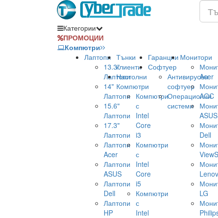
Категории
ПРОМОЦИИ
Компютри
Лаптопи
Тънки
Гаранции
Монитори
13.3"
клиенти
Софтуер
Мони
Лаптопи
Настолни
Антивирусен
Acer
14"
Компютри
софтуер
Мони
Лаптопи
Компютри
Операционни
AOC
15.6"
с
системи
Мони
Лаптопи
Intel
ASUS
17.3"
Core
Мони
Лаптопи
i3
Dell
Лаптопи
Компютри
Мони
Acer
с
ViewS
Лаптопи
Intel
Мони
ASUS
Core
Leno
Лаптопи
i5
Мони
Dell
Компютри
LG
Лаптопи
с
Мони
HP
Intel
Philip