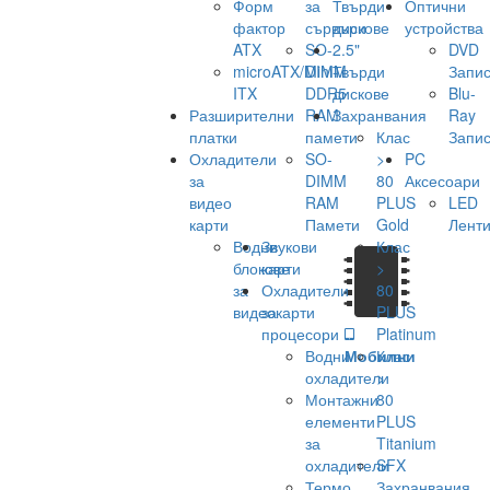
Форм
за
Твърди
Оптични
фактор
сървъри
дискове
устройства
ATX
SO-
2.5"
DVD
microATX/Mini-
DIMM
Твърди
Запис
ITX
DDR5
дискове
Blu-
Разширителни
RAM
Захранвания
Ray
платки
памети
Клас
Запис
Охладители
SO-
>
PC
за
DIMM
80
Аксесоари
видео
RAM
PLUS
LED
карти
Памети
Gold
Лент
Водни
Звукови
Клас
блокове
карти
>
за
Охладители
80
видеокарти
за
PLUS
процесори
Platinum
Водни
Мобилни
Клас
охладители
>
Монтажни
80
елементи
PLUS
за
Titanium
охладители
SFX
Термо
Захранвания