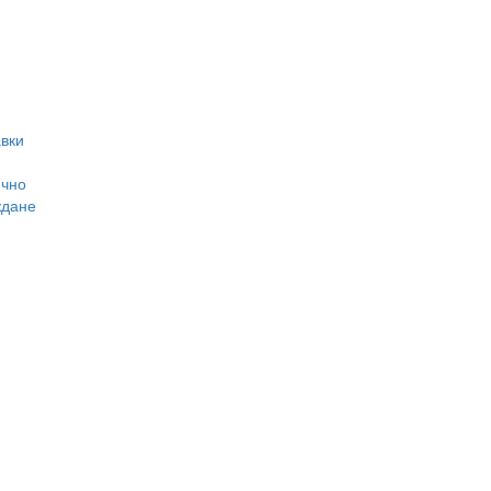
вки
ично
ждане