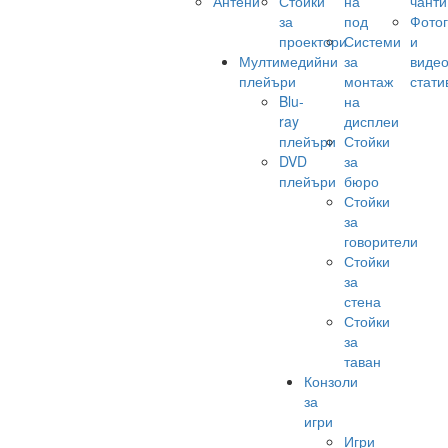
Антени
Стойки
на
чанти
за
под
Фото
проектори
Системи
и
Мултимедийни
за
виде
плейъри
монтаж
стати
Blu-
на
ray
дисплеи
плейъри
Стойки
DVD
за
плейъри
бюро
Стойки
за
говорители
Стойки
за
стена
Стойки
за
таван
Конзоли
за
игри
Игри