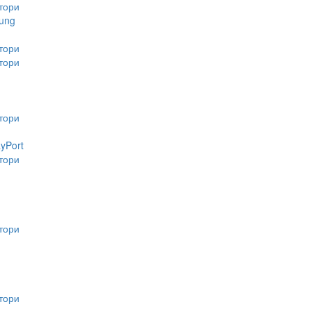
тори
ung
тори
тори
тори
ayPort
тори
тори
тори