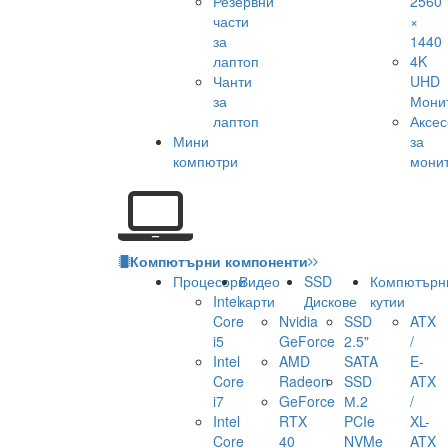
Резервни
2560
части
×
за
1440
лаптоп
4K
Чанти
UHD
за
Мони
лаптоп
Аксе
Мини
за
компютри
мони
Компютърни компоненти
Процесори
Видео
SSD
Компютърн
Intel
карти
Дискове
кутии
Core
Nvidia
SSD
ATX
i5
GeForce
2.5"
/
Intel
AMD
SATA
E-
Core
Radeon
SSD
ATX
i7
GeForce
М.2
/
Intel
RTX
PCIe
XL-
Core
40
NVMe
ATX