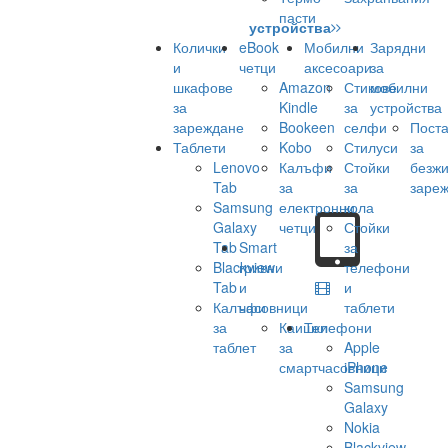
пасти
устройства
Колички
eBook
Мобилни
Зарядни
и
четци
аксесоари
за
шкафове
Amazon
Стикове
мобилни
за
Kindle
за
устройства
зареждане
Bookeen
селфи
Поста
Таблети
Kobo
Стилуси
за
Lenovo
Калъфи
Стойки
безж
Tab
за
за
заре
Samsung
електронни
кола
Galaxy
четци
Стойки
Tab
Smart
за
Blackview
гривни
телефони
Tab
и
и
Калъфи
часовници
таблети
за
Каишки
Телефони
таблет
за
Apple
смартчасовници
iPhone
Samsung
Galaxy
Nokia
Blackview