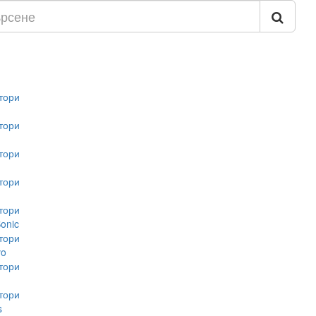
тори
тори
тори
тори
тори
onic
тори
vo
тори
тори
s