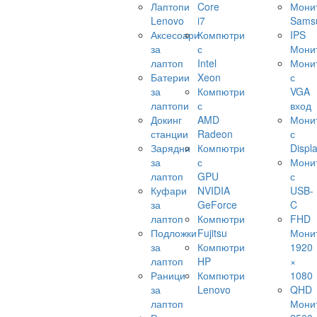
Лаптопи
Core
Мони
Lenovo
i7
Sams
Аксесоари
Компютри
IPS
за
с
Мони
лаптоп
Intel
Мони
Батерии
Xeon
с
за
Компютри
VGA
лаптопи
с
вход
Докинг
AMD
Мони
станции
Radeon
с
Зарядни
Компютри
Displ
за
с
Мони
лаптоп
GPU
с
Куфари
NVIDIA
USB-
за
GeForce
C
лаптоп
Компютри
FHD
Подложки
Fujitsu
Мони
за
Компютри
1920
лаптоп
HP
×
Раници
Компютри
1080
за
Lenovo
QHD
лаптоп
Мони