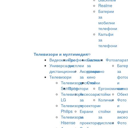
Realme
Батерии
за
мобилни
телефони
Калъфи
за
телефони
Телевизори и мултимедия
Видеокамери
Професионални
Системи
Фотоапара
Универсални
дисплеи
за
Бате
дистанционни
Аксесоари
домашно
за
Телевизори
за
кино
фото
Телевизори
дисплеи
Стойки
и
Samsung
Проектори
Ергономични
камк
Телевизори
Аксесоари
стойки
Обек
LG
за
Колички
Фото
Телевизори
проектори
и
и
Philips
Екрани
стойки
виде
Телевизори
за
за
аксес
Hisense
проектори
дисплеи
Фото