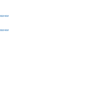
вачки
вачки
и