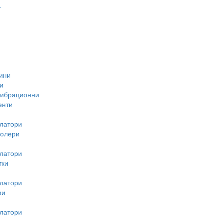
-
ини
и
вибрационни
енти
латори
ролери
латори
тки
латори
ри
латори