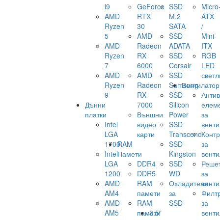
i9
GeForce
SSD
Micro
AMD
RTX
М.2
ATX
Ryzen
30
SATA
/
5
AMD
SSD
Mini-
AMD
Radeon
ADATA
ITX
Ryzen
RX
SSD
RGB
7
6000
Corsair
LED
AMD
AMD
SSD
светл
Ryzen
Radeon
Samsung
Вентилатор
9
RX
SSD
Анти
Дънни
7000
Silicon
елем
платки
Външни
Power
за
Intel
видео
SSD
венти
LGA
карти
Transcend
Конт
1700
RAM
SSD
за
Intel
Памети
Kingston
венти
LGA
DDR4
SSD
Реше
1200
DDR5
WD
за
AMD
RAM
Охладители
венти
AM4
памети
за
Филт
AMD
RAM
SSD
за
AM5
памети
3.5"
венти