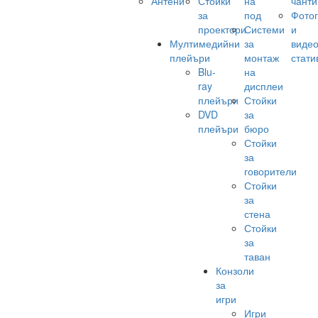
Антени
Стойки
на
чанти
за
под
Фото
проектори
Системи
и
Мултимедийни
за
виде
плейъри
монтаж
стати
Blu-
на
ray
дисплеи
плейъри
Стойки
DVD
за
плейъри
бюро
Стойки
за
говорители
Стойки
за
стена
Стойки
за
таван
Конзоли
за
игри
Игри