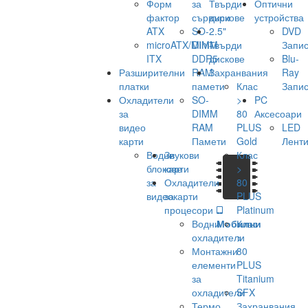
Форм
за
Твърди
Оптични
фактор
сървъри
дискове
устройства
ATX
SO-
2.5"
DVD
microATX/Mini-
DIMM
Твърди
Запис
ITX
DDR5
дискове
Blu-
Разширителни
RAM
Захранвания
Ray
платки
памети
Клас
Запис
Охладители
SO-
>
PC
за
DIMM
80
Аксесоари
видео
RAM
PLUS
LED
карти
Памети
Gold
Лент
Водни
Звукови
Клас
блокове
карти
>
за
Охладители
80
видеокарти
за
PLUS
процесори
Platinum
Водни
Мобилни
Клас
охладители
>
Монтажни
80
елементи
PLUS
за
Titanium
охладители
SFX
Термо
Захранвания