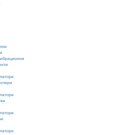
-
ини
и
вибрационни
енти
латори
ролери
латори
тки
латори
ри
латори