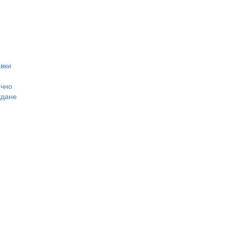
вки
ично
ждане