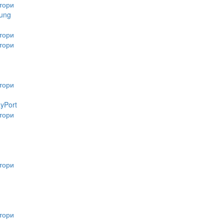
тори
ung
тори
тори
тори
ayPort
тори
тори
тори