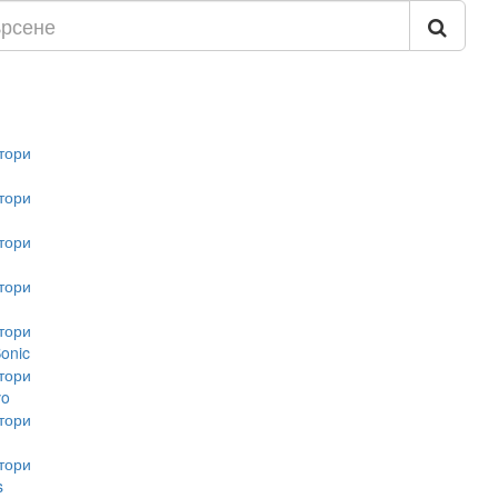
тори
тори
тори
тори
тори
onic
тори
vo
тори
тори
s