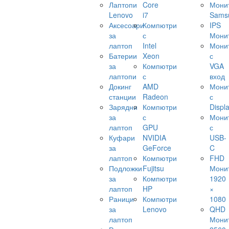
Лаптопи
Core
Мони
Lenovo
i7
Sams
Аксесоари
Компютри
IPS
за
с
Мони
лаптоп
Intel
Мони
Батерии
Xeon
с
за
Компютри
VGA
лаптопи
с
вход
Докинг
AMD
Мони
станции
Radeon
с
Зарядни
Компютри
Displ
за
с
Мони
лаптоп
GPU
с
Куфари
NVIDIA
USB-
за
GeForce
C
лаптоп
Компютри
FHD
Подложки
Fujitsu
Мони
за
Компютри
1920
лаптоп
HP
×
Раници
Компютри
1080
за
Lenovo
QHD
лаптоп
Мони