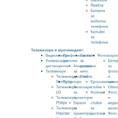
Realme
Батерии
за
мобилни
телефони
Калъфи
за
телефони
Телевизори и мултимедия
Видеокамери
Професионални
Системи
Фотоапара
Универсални
дисплеи
за
Бате
дистанционни
Аксесоари
домашно
за
Телевизори
за
кино
фото
Телевизори
дисплеи
Стойки
и
Samsung
Проектори
Ергономични
камк
Телевизори
Аксесоари
стойки
Обек
LG
за
Колички
Фото
Телевизори
проектори
и
и
Philips
Екрани
стойки
виде
Телевизори
за
за
аксес
Hisense
проектори
дисплеи
Фото