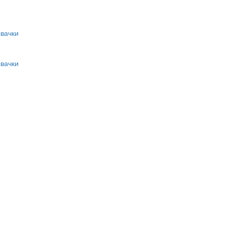
вачки
вачки
и