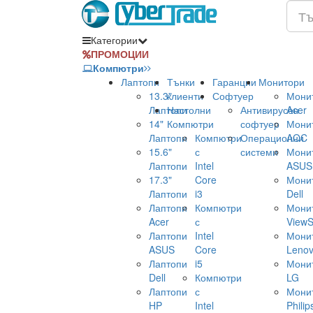
Категории
ПРОМОЦИИ
Компютри
Лаптопи
Тънки
Гаранции
Монитори
13.3"
клиенти
Софтуер
Мони
Лаптопи
Настолни
Антивирусен
Acer
14"
Компютри
софтуер
Мони
Лаптопи
Компютри
Операционни
AOC
15.6"
с
системи
Мони
Лаптопи
Intel
ASUS
17.3"
Core
Мони
Лаптопи
i3
Dell
Лаптопи
Компютри
Мони
Acer
с
ViewS
Лаптопи
Intel
Мони
ASUS
Core
Leno
Лаптопи
i5
Мони
Dell
Компютри
LG
Лаптопи
с
Мони
HP
Intel
Philip