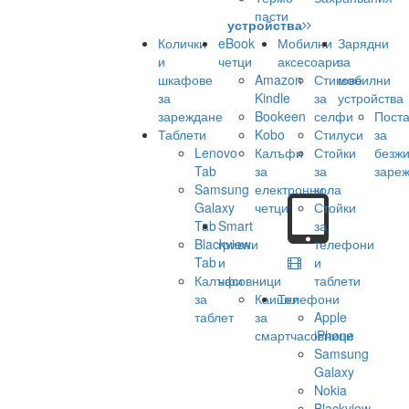
пасти
устройства
Колички
eBook
Мобилни
Зарядни
и
четци
аксесоари
за
шкафове
Amazon
Стикове
мобилни
за
Kindle
за
устройства
зареждане
Bookeen
селфи
Поста
Таблети
Kobo
Стилуси
за
Lenovo
Калъфи
Стойки
безж
Tab
за
за
заре
Samsung
електронни
кола
Galaxy
четци
Стойки
Tab
Smart
за
Blackview
гривни
телефони
Tab
и
и
Калъфи
часовници
таблети
за
Каишки
Телефони
таблет
за
Apple
смартчасовници
iPhone
Samsung
Galaxy
Nokia
Blackview