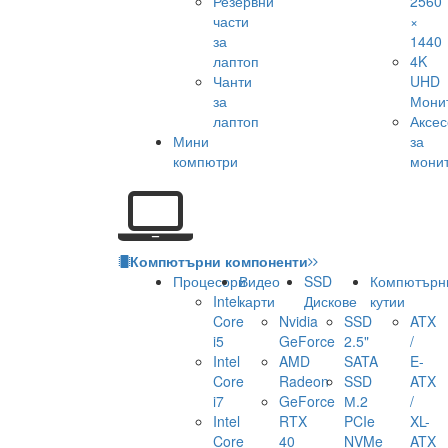
Резервни
2560
части
×
за
1440
лаптоп
4K
Чанти
UHD
за
Мони
лаптоп
Аксе
Мини
за
компютри
мони
Компютърни компоненти
Процесори
Видео
SSD
Компютърн
Intel
карти
Дискове
кутии
Core
Nvidia
SSD
ATX
i5
GeForce
2.5"
/
Intel
AMD
SATA
E-
Core
Radeon
SSD
ATX
i7
GeForce
М.2
/
Intel
RTX
PCIe
XL-
Core
40
NVMe
ATX