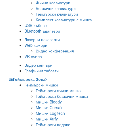
Жични клавиатури
Безжични клавиатури
Геймърски клавиатури
Комплект клавиатурa с мишка
USB хъбове
Bluetooth адаптери
Лазерни показалки
Web камери
Видео конференция
VR очила
Видео кепчъри
Графични таблети
Геймърска Зона
Геймърски мишки
Геймърски жични мишки
Геймърски безжични мишки
Мишки Bloody
Мишки Corsair
Мишки Logitech
Мишки Xtrfy
Геймърски падове