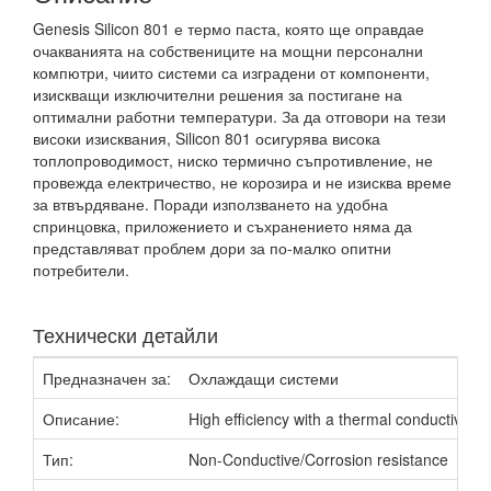
Genesis Silicon 801 е термо паста, която ще оправдае
очакванията на собствениците на мощни персонални
компютри, чиито системи са изградени от компоненти,
изискващи изключителни решения за постигане на
оптимални работни температури. За да отговори на тези
високи изисквания, Silicon 801 осигурява висока
топлопроводимост, ниско термично съпротивление, не
провежда електричество, не корозира и не изисква време
за втвърдяване. Поради използването на удобна
спринцовка, приложението и съхранението няма да
представляват проблем дори за по-малко опитни
потребители.
Технически детайли
Предназначен за:
Охлаждащи системи
Описание:
High efficiency with a thermal conductivity
Тип:
Non-Conductive/Corrosion resistance