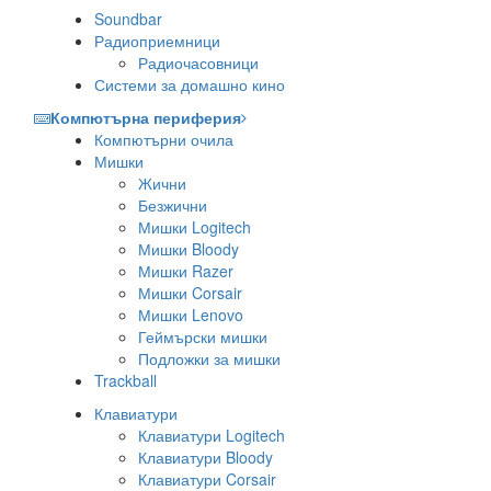
Soundbar
Радиоприемници
Радиочасовници
Системи за домашно кино
Компютърна периферия
Компютърни очила
Мишки
Жични
Безжични
Мишки Logitech
Мишки Bloody
Мишки Razer
Мишки Corsair
Мишки Lenovo
Геймърски мишки
Подложки за мишки
Trackball
Клавиатури
Клавиатури Logitech
Клавиатури Bloody
Клавиатури Corsair