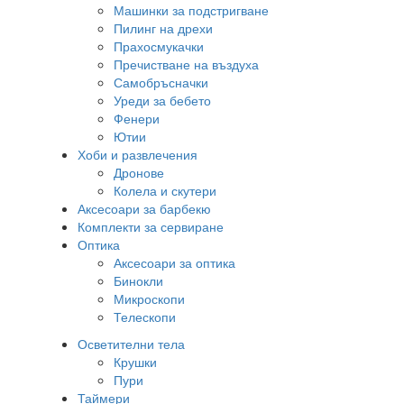
Машинки за подстригване
Пилинг на дрехи
Прахосмукачки
Пречистване на въздуха
Самобръсначки
Уреди за бебето
Фенери
Ютии
Хоби и развлечения
Дронове
Колела и скутери
Аксесоари за барбекю
Комплекти за сервиране
Оптика
Аксесоари за оптика
Бинокли
Микроскопи
Телескопи
Осветителни тела
Крушки
Пури
Таймери