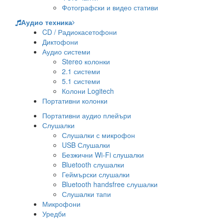
Фотографски и видео стативи
Аудио техника
CD / Радиокасетофони
Диктофони
Аудио системи
Stereo колонки
2.1 системи
5.1 системи
Колони Logitech
Портативни колонки
Портативни аудио плейъри
Слушалки
Слушалки с микрофон
USB Слушалки
Безжични Wi-Fi слушалки
Bluetooth слушалки
Геймърски слушалки
Bluetooth handsfree слушалки
Слушалки тапи
Микрофони
Уредби