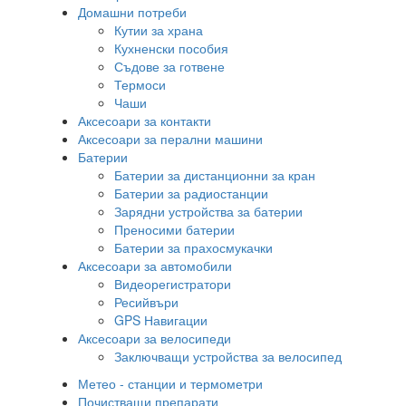
Домашни потреби
Кутии за храна
Кухненски пособия
Съдове за готвене
Термоси
Чаши
Аксесоари за контакти
Аксесоари за перални машини
Батерии
Батерии за дистанционни за кран
Батерии за радиостанции
Зарядни устройства за батерии
Преносими батерии
Батерии за прахосмукачки
Аксесоари за автомобили
Видеорегистратори
Ресийвъри
GPS Навигации
Аксесоари за велосипеди
Заключващи устройства за велосипед
Метео - станции и термометри
Почистващи препарати