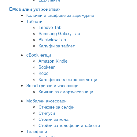
Мобилни устройства
Колички и шкафове за зареждане
Таблети
Lenovo Tab
Samsung Galaxy Tab
Blackview Tab
Калъфи за таблет
eBook четци
Amazon Kindle
Bookeen
Kobo
Калъфи за електронни четци
Smart гривни и часовници
Каишки за смартчасовници
Мобилни аксесоари
Стикове за селфи
Стилуси
Стойки за кола
Стойки за телефони и таблети
Телефони