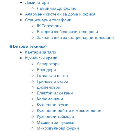
Ламинатори
Ламиниращо фолио
Алармени системи за дома и офиса
Стационарни телефони
IP Телефони
Батерии за безжични телефони
Захранвания за стационарни телефони
Битова техника
Кантари за тяло
Кухненски уреди
Аспиратори
Блендери
Готварски печки
Грилове и скари
Диспенсъри
Електрически кани
Кафемашини
Кухненски везни
Кухненски роботи и месомелачки
Кухненски таймери
Машини за пуканки
Микровълнови фурни