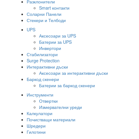
Разклонители
Smart контакти
Соларни Панели
Стекери и Телбоди
UPS
Аксесоари за UPS
Батерии за UPS
Инвертори
Стабилизатори
Surge Protection
Интерактивни дъски
Аксесоари за интерактивни дъски
Баркод скенери
Батерии за баркод скенери
Инструменти
Отвертки
Измервателни уреди
Калкулатори
Почистващи материали
Шредери
Гилотини