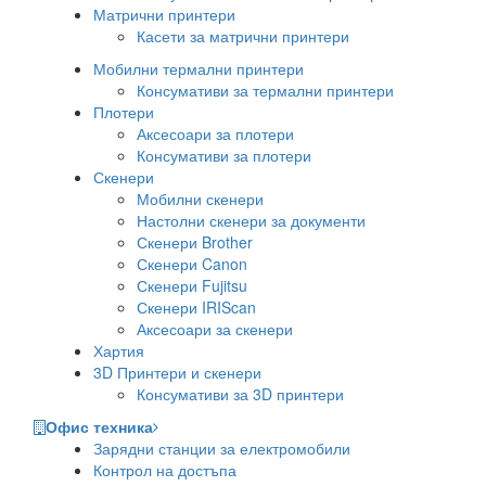
Матрични принтери
Касети за матрични принтери
Мобилни термални принтери
Консумативи за термални принтери
Плотери
Аксесоари за плотери
Консумативи за плотери
Скенери
Мобилни скенери
Настолни скенери за документи
Скенери Brother
Скенери Canon
Скенери Fujitsu
Скенери IRIScan
Аксесоари за скенери
Хартия
3D Принтери и скенери
Консумативи за 3D принтери
Офис техника
Зарядни станции за електромобили
Контрол на достъпа