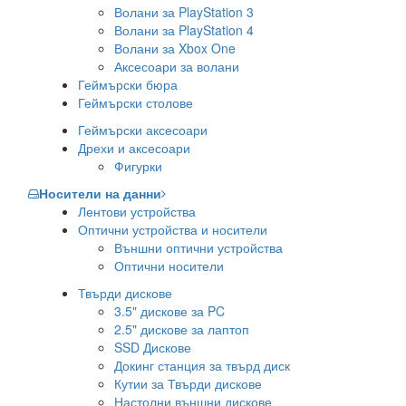
Волани за PlayStation 3
Волани за PlayStation 4
Волани за Xbox One
Аксесоари за волани
Геймърски бюра
Геймърски столове
Геймърски аксесоари
Дрехи и аксесоари
Фигурки
Носители на данни
Лентови устройства
Оптични устройства и носители
Външни оптични устройства
Оптични носители
Твърди дискове
3.5" дискове за PC
2.5" дискове за лаптоп
SSD Дискове
Докинг станция за твърд диск
Кутии за Твърди дискове
Настолни външни дискове