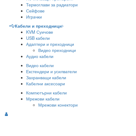
Термоглави за радиатори
Сейфове
Играчки
Кабели и преходници
KVM Суичове
USB кабели
Адаптери и преходници
Видео преходници
Аудио кабели
Видео кабели
Екстендери и усилватели
Захранващи кабели
Кабелни аксесоари
Компютърни кабели
Мрежови кабели
Мрежови конектори