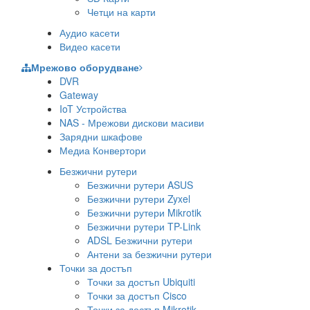
Четци на карти
Аудио касети
Видео касети
Мрежово оборудване
DVR
Gateway
IoT Устройства
NAS - Мрежови дискови масиви
Зарядни шкафове
Медиа Конвертори
Безжични рутери
Безжични рутери ASUS
Безжични рутери Zyxel
Безжични рутери Mikrotik
Безжични рутери TP-Link
ADSL Безжични рутери
Антени за безжични рутери
Точки за достъп
Точки за достъп Ubiquiti
Точки за достъп Cisco
Точки за достъп Mikrotik