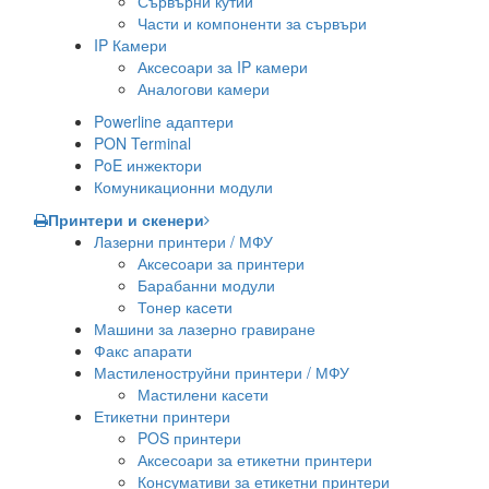
Сървърни кутии
Части и компоненти за сървъри
IP Камери
Аксесоари за IP камери
Аналогови камери
Powerline адаптери
PON Terminal
PoE инжектори
Комуникационни модули
Принтери и скенери
Лазерни принтери / МФУ
Аксесоари за принтери
Барабанни модули
Тонер касети
Машини за лазерно гравиране
Факс апарати
Мастиленоструйни принтери / МФУ
Мастилени касети
Етикетни принтери
POS принтери
Аксесоари за етикетни принтери
Консумативи за етикетни принтери