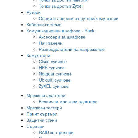
Точки за достъп Zyxel
Рутери
Опции и лицензи за рутери/комутатори
Кабелни системи
Комуникационни шкафове - Rack
Аксесоари за шкафове
Пач панели
Разпределители на напрежение
Комутатори
Cisco суичове
HPE суичове
Netgear суичове
Ubiquiti суичове
ZyXEL суичове
Мрежови адаптери
Безжични мрежови адаптери
Мрежови тестери
Принт сървъри
Защитни стени
Сървъри
RAID контролери