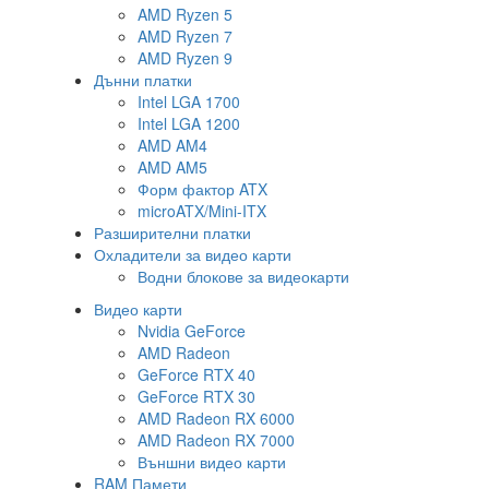
AMD Ryzen 5
AMD Ryzen 7
AMD Ryzen 9
Дънни платки
Intel LGA 1700
Intel LGA 1200
AMD AM4
AMD AM5
Форм фактор ATX
microATX/Mini-ITX
Разширителни платки
Охладители за видео карти
Водни блокове за видеокарти
Видео карти
Nvidia GeForce
AMD Radeon
GeForce RTX 40
GeForce RTX 30
AMD Radeon RX 6000
AMD Radeon RX 7000
Външни видео карти
RAM Памети