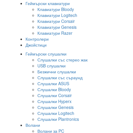
Геймърски клавиатури
Клавиатури Bloody
Клавиатури Logitech
Клавиатури Corsair
Клавиатури Genesis
Клавиатури Razer
Контролери
Джойстици
Геймърски слушалки
Слушалки със стерео жак
USB слушалки
Безжични слушалки
Слушалки със съраунд
Слушалки ASUS
Слушалки Bloody
Слушалки Corsair
Слушалки Hyperx
Слушалки Genesis
Слушалки Logitech
Слушалки Plantronics
Волани
Волани за PC