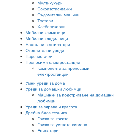
Мултикукъри
Сокоизстисквачки
Съдомиялни машини
Тостери
Хлебопекарни
Мобилни климатици
Мобилни хладилници
Настолни вентилатори
Отоплителни уреди
Парочистачки
Преносими електростанции
Компоненти за преносими
електростанции
Умни уреди за дома
Уреди за домашни любимци
Машинки за подстригване на домашни
любимци
Уреди за здраве и красота
Дребна бяла техника
Грижа за косата
Грижа за устната хигиена
Епилатори