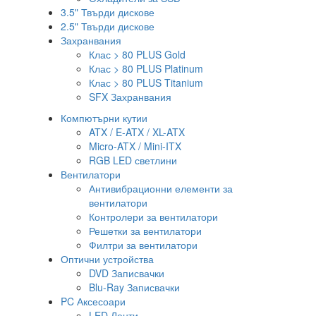
3.5" Твърди дискове
2.5" Твърди дискове
Захранвания
Клас > 80 PLUS Gold
Клас > 80 PLUS Platinum
Клас > 80 PLUS Titanium
SFX Захранвания
Компютърни кутии
ATX / E-ATX / XL-ATX
Micro-ATX / Mini-ITX
RGB LED светлини
Вентилатори
Антивибрационни елементи за
вентилатори
Контролери за вентилатори
Решетки за вентилатори
Филтри за вентилатори
Оптични устройства
DVD Записвачки
Blu-Ray Записвачки
PC Аксесоари
LED Ленти