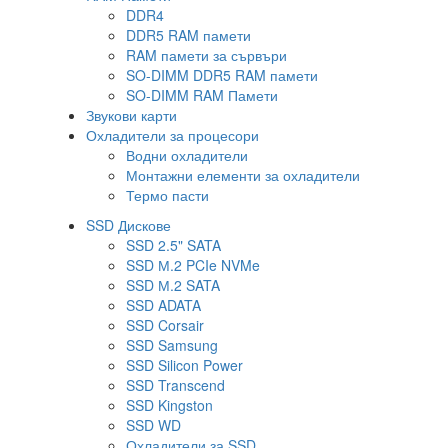
DDR4
DDR5 RAM памети
RAM памети за сървъри
SO-DIMM DDR5 RAM памети
SO-DIMM RAM Памети
Звукови карти
Охладители за процесори
Водни охладители
Монтажни елементи за охладители
Термо пасти
SSD Дискове
SSD 2.5" SATA
SSD М.2 PCIe NVMe
SSD М.2 SATA
SSD ADATA
SSD Corsair
SSD Samsung
SSD Silicon Power
SSD Transcend
SSD Kingston
SSD WD
Охладители за SSD