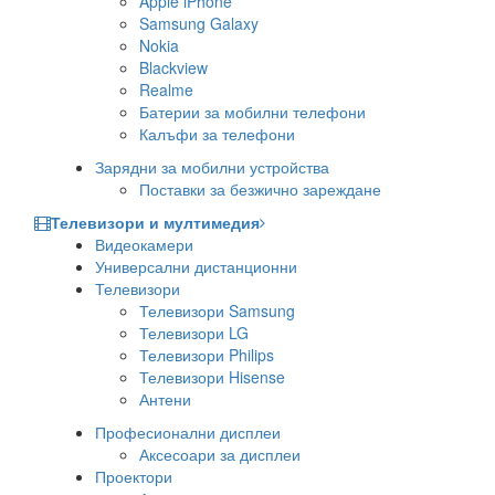
Apple iPhone
Samsung Galaxy
Nokia
Blackview
Realme
Батерии за мобилни телефони
Калъфи за телефони
Зарядни за мобилни устройства
Поставки за безжично зареждане
Телевизори и мултимедия
Видеокамери
Универсални дистанционни
Телевизори
Телевизори Samsung
Телевизори LG
Телевизори Philips
Телевизори Hisense
Антени
Професионални дисплеи
Аксесоари за дисплеи
Проектори