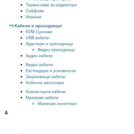
Термоглави за радиатори
Сейфове
Играчки
Кабели и преходници
KVM Суичове
USB кабели
Адаптери и преходници
Видео преходници
Аудио кабели
Видео кабели
Екстендери и усилватели
Захранващи кабели
Кабелни аксесоари
Компютърни кабели
Мрежови кабели
Мрежови конектори