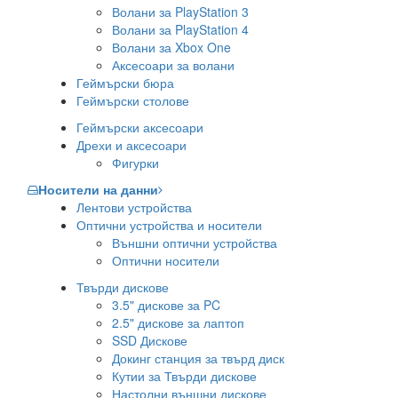
Волани за PlayStation 3
Волани за PlayStation 4
Волани за Xbox One
Аксесоари за волани
Геймърски бюра
Геймърски столове
Геймърски аксесоари
Дрехи и аксесоари
Фигурки
Носители на данни
Лентови устройства
Оптични устройства и носители
Външни оптични устройства
Оптични носители
Твърди дискове
3.5" дискове за PC
2.5" дискове за лаптоп
SSD Дискове
Докинг станция за твърд диск
Кутии за Твърди дискове
Настолни външни дискове