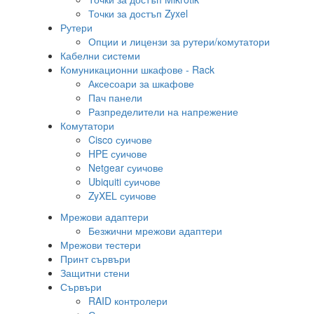
Точки за достъп Zyxel
Рутери
Опции и лицензи за рутери/комутатори
Кабелни системи
Комуникационни шкафове - Rack
Аксесоари за шкафове
Пач панели
Разпределители на напрежение
Комутатори
Cisco суичове
HPE суичове
Netgear суичове
Ubiquiti суичове
ZyXEL суичове
Мрежови адаптери
Безжични мрежови адаптери
Мрежови тестери
Принт сървъри
Защитни стени
Сървъри
RAID контролери