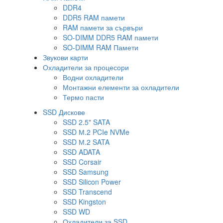
DDR4
DDR5 RAM памети
RAM памети за сървъри
SO-DIMM DDR5 RAM памети
SO-DIMM RAM Памети
Звукови карти
Охладители за процесори
Водни охладители
Монтажни елементи за охладители
Термо пасти
SSD Дискове
SSD 2.5" SATA
SSD М.2 PCIe NVMe
SSD М.2 SATA
SSD ADATA
SSD Corsair
SSD Samsung
SSD Silicon Power
SSD Transcend
SSD Kingston
SSD WD
Охладители за SSD