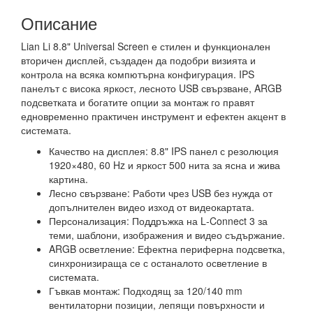
Описание
Lian Li 8.8" Universal Screen е стилен и функционален
вторичен дисплей, създаден да подобри визията и
контрола на всяка компютърна конфигурация. IPS
панелът с висока яркост, лесното USB свързване, ARGB
подсветката и богатите опции за монтаж го правят
едновременно практичен инструмент и ефектен акцент в
системата.
Качество на дисплея: 8.8" IPS панел с резолюция
1920×480, 60 Hz и яркост 500 нита за ясна и жива
картина.
Лесно свързване: Работи чрез USB без нужда от
допълнителен видео изход от видеокартата.
Персонализация: Поддръжка на L‑Connect 3 за
теми, шаблони, изображения и видео съдържание.
ARGB осветление: Ефектна периферна подсветка,
синхронизираща се с останалото осветление в
системата.
Гъвкав монтаж: Подходящ за 120/140 mm
вентилаторни позиции, лепящи повърхности и