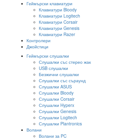
Геймърски клавиатури
Клавиатури Bloody
Клавиатури Logitech
Клавиатури Corsair
Клавиатури Genesis
Клавиатури Razer
Контролери
Джойстици
Геймърски слушалки
Слушалки със стерео жак
USB слушалки
Безжични слушалки
Слушалки със съраунд
Слушалки ASUS
Слушалки Bloody
Слушалки Corsair
Слушалки Hyperx
Слушалки Genesis
Слушалки Logitech
Слушалки Plantronics
Волани
Волани за PC