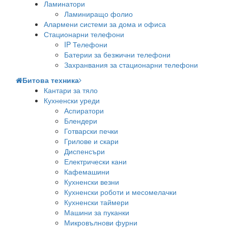
Ламинатори
Ламиниращо фолио
Алармени системи за дома и офиса
Стационарни телефони
IP Телефони
Батерии за безжични телефони
Захранвания за стационарни телефони
Битова техника
Кантари за тяло
Кухненски уреди
Аспиратори
Блендери
Готварски печки
Грилове и скари
Диспенсъри
Електрически кани
Кафемашини
Кухненски везни
Кухненски роботи и месомелачки
Кухненски таймери
Машини за пуканки
Микровълнови фурни