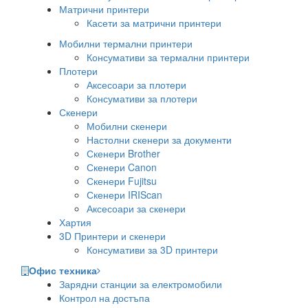
Матрични принтери
Касети за матрични принтери
Мобилни термални принтери
Консумативи за термални принтери
Плотери
Аксесоари за плотери
Консумативи за плотери
Скенери
Мобилни скенери
Настолни скенери за документи
Скенери Brother
Скенери Canon
Скенери Fujitsu
Скенери IRIScan
Аксесоари за скенери
Хартия
3D Принтери и скенери
Консумативи за 3D принтери
Офис техника
Зарядни станции за електромобили
Контрол на достъпа