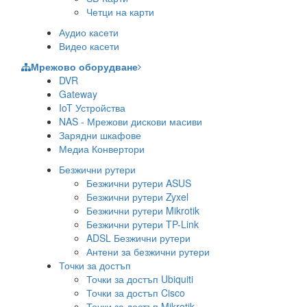
Четци на карти
Аудио касети
Видео касети
Мрежово оборудване
DVR
Gateway
IoT Устройства
NAS - Мрежови дискови масиви
Зарядни шкафове
Медиа Конвертори
Безжични рутери
Безжични рутери ASUS
Безжични рутери Zyxel
Безжични рутери Mikrotik
Безжични рутери TP-Link
ADSL Безжични рутери
Антени за безжични рутери
Точки за достъп
Точки за достъп Ubiquiti
Точки за достъп Cisco
Точки за достъп Mikrotik