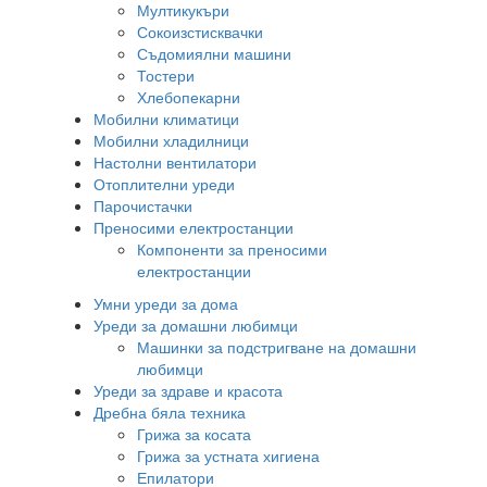
Мултикукъри
Сокоизстисквачки
Съдомиялни машини
Тостери
Хлебопекарни
Мобилни климатици
Мобилни хладилници
Настолни вентилатори
Отоплителни уреди
Парочистачки
Преносими електростанции
Компоненти за преносими
електростанции
Умни уреди за дома
Уреди за домашни любимци
Машинки за подстригване на домашни
любимци
Уреди за здраве и красота
Дребна бяла техника
Грижа за косата
Грижа за устната хигиена
Епилатори