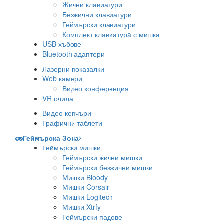
Жични клавиатури
Безжични клавиатури
Геймърски клавиатури
Комплект клавиатурa с мишка
USB хъбове
Bluetooth адаптери
Лазерни показалки
Web камери
Видео конференция
VR очила
Видео кепчъри
Графични таблети
Геймърска Зона
Геймърски мишки
Геймърски жични мишки
Геймърски безжични мишки
Мишки Bloody
Мишки Corsair
Мишки Logitech
Мишки Xtrfy
Геймърски падове