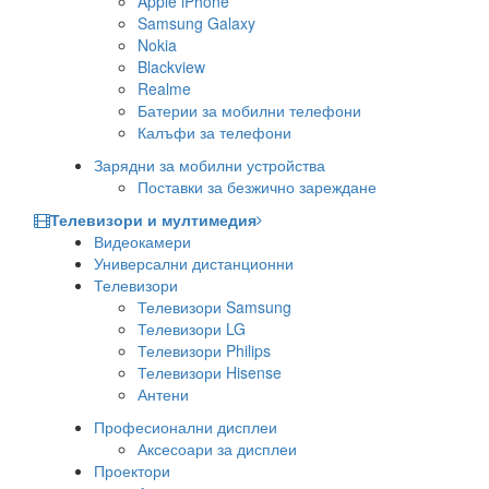
Apple iPhone
Samsung Galaxy
Nokia
Blackview
Realme
Батерии за мобилни телефони
Калъфи за телефони
Зарядни за мобилни устройства
Поставки за безжично зареждане
Телевизори и мултимедия
Видеокамери
Универсални дистанционни
Телевизори
Телевизори Samsung
Телевизори LG
Телевизори Philips
Телевизори Hisense
Антени
Професионални дисплеи
Аксесоари за дисплеи
Проектори