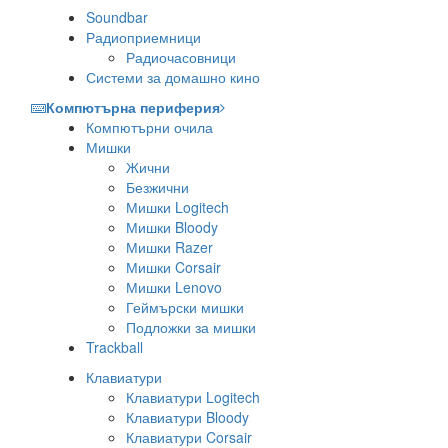
Soundbar
Радиоприемници
Радиочасовници
Системи за домашно кино
Компютърна периферия
Компютърни очила
Мишки
Жични
Безжични
Мишки Logitech
Мишки Bloody
Мишки Razer
Мишки Corsair
Мишки Lenovo
Геймърски мишки
Подложки за мишки
Trackball
Клавиатури
Клавиатури Logitech
Клавиатури Bloody
Клавиатури Corsair