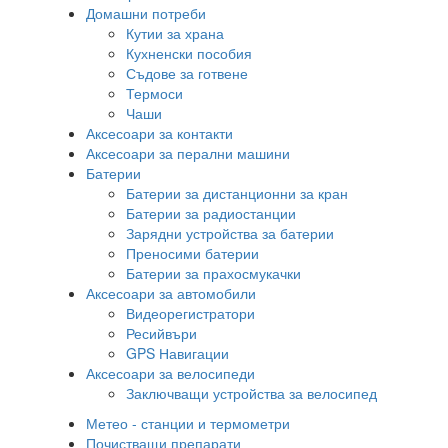
Домашни потреби
Кутии за храна
Кухненски пособия
Съдове за готвене
Термоси
Чаши
Аксесоари за контакти
Аксесоари за перални машини
Батерии
Батерии за дистанционни за кран
Батерии за радиостанции
Зарядни устройства за батерии
Преносими батерии
Батерии за прахосмукачки
Аксесоари за автомобили
Видеорегистратори
Ресийвъри
GPS Навигации
Аксесоари за велосипеди
Заключващи устройства за велосипед
Метео - станции и термометри
Почистващи препарати