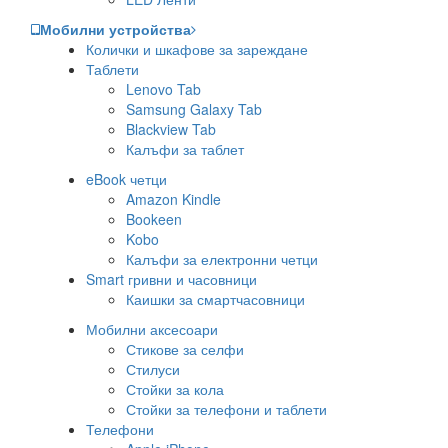
Мобилни устройства
Колички и шкафове за зареждане
Таблети
Lenovo Tab
Samsung Galaxy Tab
Blackview Tab
Калъфи за таблет
eBook четци
Amazon Kindle
Bookeen
Kobo
Калъфи за електронни четци
Smart гривни и часовници
Каишки за смартчасовници
Мобилни аксесоари
Стикове за селфи
Стилуси
Стойки за кола
Стойки за телефони и таблети
Телефони