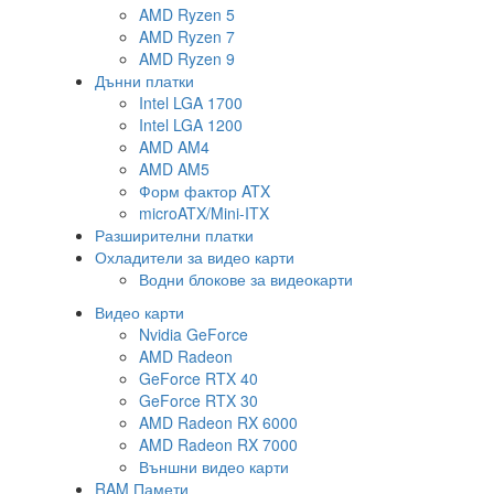
AMD Ryzen 5
AMD Ryzen 7
AMD Ryzen 9
Дънни платки
Intel LGA 1700
Intel LGA 1200
AMD AM4
AMD AM5
Форм фактор ATX
microATX/Mini-ITX
Разширителни платки
Охладители за видео карти
Водни блокове за видеокарти
Видео карти
Nvidia GeForce
AMD Radeon
GeForce RTX 40
GeForce RTX 30
AMD Radeon RX 6000
AMD Radeon RX 7000
Външни видео карти
RAM Памети