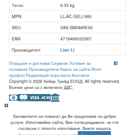
Тегло:
0.33 kg
MPN:
LL-AC-GELI-986
SKU:
G89.SM088W.00
EAN:
4718466020567
Производител:
Lian Li
Плащане и доставка
Сервизи
Условия за
ползване
Производители
Карта на сайта
Моят
профил
Редактирай поръчката
Контакти
Copyright © 2026 Кибер Трейд ЕООД. All rights reserved.
Всички цени са с включено ДДС.
Бисквитките ни помагат да Ви предложим по-добри
услуги. Използвайки сайта, Вие потвърждавате, че сте
съгласни с тяхното използване. Вижте нашата
"политика за личните данни"
.