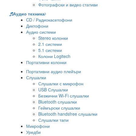
Фотографски и видео стативи
Аудио техника
CD / Радиокасетофони
Диктофони
Аудио системи
Stereo колонки
2.1 системи
5.1 системи
Колони Logitech
Портативни колонки
Портативни аудио плейъри
Слушалки
Слушалки с микрофон
USB Слушалки
Безжични Wi-Fi слушалки
Bluetooth слушалки
Геймърски слушалки
Bluetooth handsfree слушалки
Слушалки тапи
Микрофони
Уредби