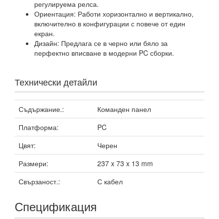
регулируема релса.
Ориентация: Работи хоризонтално и вертикално,
включително в конфигурации с повече от един
екран.
Дизайн: Предлага се в черно или бяло за
перфектно вписване в модерни PC сборки.
Технически детайли
Съдържание.:
Команден панел
Платформа:
PC
Цвят:
Черен
Размери:
237 x 73 x 13 mm
Свързаност.:
С кабел
Спецификация