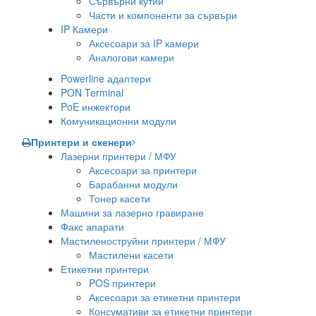
Сървърни кутии
Части и компоненти за сървъри
IP Камери
Аксесоари за IP камери
Аналогови камери
Powerline адаптери
PON Terminal
PoE инжектори
Комуникационни модули
Принтери и скенери
Лазерни принтери / МФУ
Аксесоари за принтери
Барабанни модули
Тонер касети
Машини за лазерно гравиране
Факс апарати
Мастиленоструйни принтери / МФУ
Мастилени касети
Етикетни принтери
POS принтери
Аксесоари за етикетни принтери
Консумативи за етикетни принтери