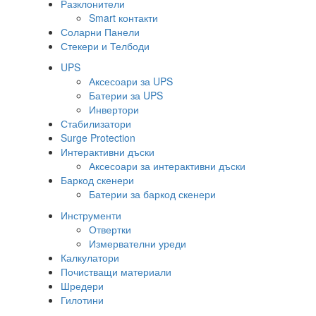
Разклонители
Smart контакти
Соларни Панели
Стекери и Телбоди
UPS
Аксесоари за UPS
Батерии за UPS
Инвертори
Стабилизатори
Surge Protection
Интерактивни дъски
Аксесоари за интерактивни дъски
Баркод скенери
Батерии за баркод скенери
Инструменти
Отвертки
Измервателни уреди
Калкулатори
Почистващи материали
Шредери
Гилотини