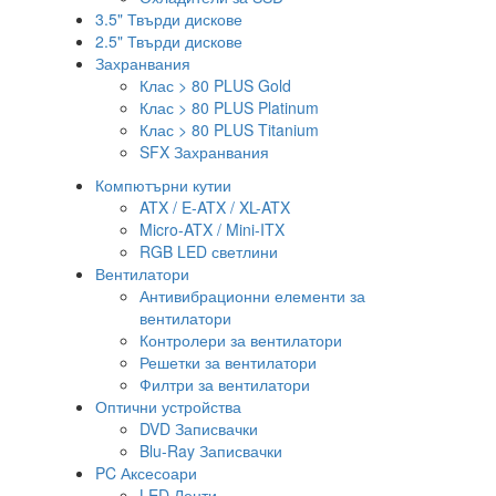
3.5" Твърди дискове
2.5" Твърди дискове
Захранвания
Клас > 80 PLUS Gold
Клас > 80 PLUS Platinum
Клас > 80 PLUS Titanium
SFX Захранвания
Компютърни кутии
ATX / E-ATX / XL-ATX
Micro-ATX / Mini-ITX
RGB LED светлини
Вентилатори
Антивибрационни елементи за
вентилатори
Контролери за вентилатори
Решетки за вентилатори
Филтри за вентилатори
Оптични устройства
DVD Записвачки
Blu-Ray Записвачки
PC Аксесоари
LED Ленти