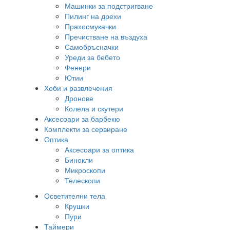
Машинки за подстригване
Пилинг на дрехи
Прахосмукачки
Пречистване на въздуха
Самобръсначки
Уреди за бебето
Фенери
Ютии
Хоби и развлечения
Дронове
Колела и скутери
Аксесоари за барбекю
Комплекти за сервиране
Оптика
Аксесоари за оптика
Бинокли
Микроскопи
Телескопи
Осветителни тела
Крушки
Пури
Таймери