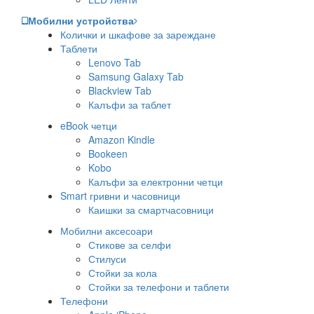
Мобилни устройства
Колички и шкафове за зареждане
Таблети
Lenovo Tab
Samsung Galaxy Tab
Blackview Tab
Калъфи за таблет
eBook четци
Amazon Kindle
Bookeen
Kobo
Калъфи за електронни четци
Smart гривни и часовници
Каишки за смартчасовници
Мобилни аксесоари
Стикове за селфи
Стилуси
Стойки за кола
Стойки за телефони и таблети
Телефони