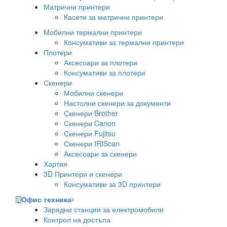
Матрични принтери
Касети за матрични принтери
Мобилни термални принтери
Консумативи за термални принтери
Плотери
Аксесоари за плотери
Консумативи за плотери
Скенери
Мобилни скенери
Настолни скенери за документи
Скенери Brother
Скенери Canon
Скенери Fujitsu
Скенери IRIScan
Аксесоари за скенери
Хартия
3D Принтери и скенери
Консумативи за 3D принтери
Офис техника
Зарядни станции за електромобили
Контрол на достъпа