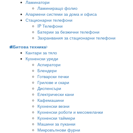
Ламинатори
Ламиниращо фолио
Алармени системи за дома и офиса
Стационарни телефони
IP Телефони
Батерии за безжични телефони
Захранвания за стационарни телефони
Битова техника
Кантари за тяло
Кухненски уреди
Аспиратори
Блендери
Готварски печки
Грилове и скари
Диспенсъри
Електрически кани
Кафемашини
Кухненски везни
Кухненски роботи и месомелачки
Кухненски таймери
Машини за пуканки
Микровълнови фурни