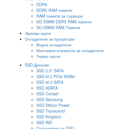
DDR4
DDR5 RAM памети
RAM памети за сървъри
SO-DIMM DDR5 RAM памети
SO-DIMM RAM Памети
Звукови карти
Охладители за процесори
Водни охладители
Монтажни елементи за охладители
Термо пасти
SSD Дискове
SSD 2.5" SATA
SSD М.2 PCIe NVMe
SSD М.2 SATA
SSD ADATA
SSD Corsair
SSD Samsung
SSD Silicon Power
SSD Transcend
SSD Kingston
SSD WD
Охладители за SSD