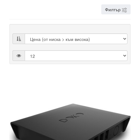
Филтър