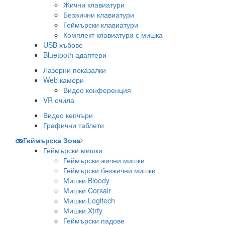
Жични клавиатури
Безжични клавиатури
Геймърски клавиатури
Комплект клавиатурa с мишка
USB хъбове
Bluetooth адаптери
Лазерни показалки
Web камери
Видео конференция
VR очила
Видео кепчъри
Графични таблети
Геймърска Зона
Геймърски мишки
Геймърски жични мишки
Геймърски безжични мишки
Мишки Bloody
Мишки Corsair
Мишки Logitech
Мишки Xtrfy
Геймърски падове