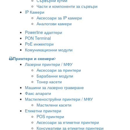
Сървърни кутии
Части и компоненти за сървъри
IP Камери
Аксесоари за IP камери
Аналогови камери
Powerline адаптери
PON Terminal
PoE инжектори
Комуникационни модули
Принтери и скенери
Лазерни принтери / МФУ
Аксесоари за принтери
Барабанни модули
Тонер касети
Машини за лазерно гравиране
Факс апарати
Мастиленоструйни принтери / МФУ
Мастилени касети
Етикетни принтери
POS принтери
Аксесоари за етикетни принтери
Консумативи за етикетни принтери