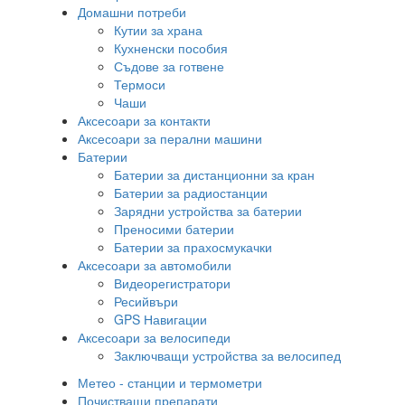
Домашни потреби
Кутии за храна
Кухненски пособия
Съдове за готвене
Термоси
Чаши
Аксесоари за контакти
Аксесоари за перални машини
Батерии
Батерии за дистанционни за кран
Батерии за радиостанции
Зарядни устройства за батерии
Преносими батерии
Батерии за прахосмукачки
Аксесоари за автомобили
Видеорегистратори
Ресийвъри
GPS Навигации
Аксесоари за велосипеди
Заключващи устройства за велосипед
Метео - станции и термометри
Почистващи препарати