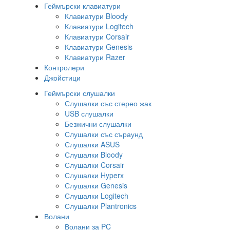
Геймърски клавиатури
Клавиатури Bloody
Клавиатури Logitech
Клавиатури Corsair
Клавиатури Genesis
Клавиатури Razer
Контролери
Джойстици
Геймърски слушалки
Слушалки със стерео жак
USB слушалки
Безжични слушалки
Слушалки със съраунд
Слушалки ASUS
Слушалки Bloody
Слушалки Corsair
Слушалки Hyperx
Слушалки Genesis
Слушалки Logitech
Слушалки Plantronics
Волани
Волани за PC