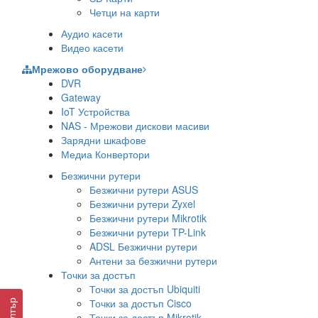
Четци на карти
Аудио касети
Видео касети
Мрежово оборудване
DVR
Gateway
IoT Устройства
NAS - Мрежови дискови масиви
Зарядни шкафове
Медиа Конвертори
Безжични рутери
Безжични рутери ASUS
Безжични рутери Zyxel
Безжични рутери Mikrotik
Безжични рутери TP-Link
ADSL Безжични рутери
Антени за безжични рутери
Точки за достъп
Точки за достъп Ubiquiti
Точки за достъп Cisco
Филтър
Точки за достъп Mikrotik