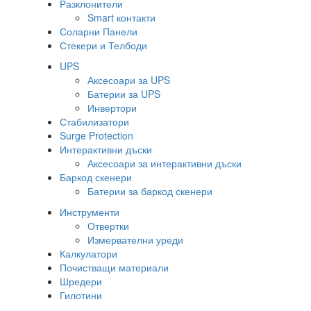
Разклонители
Smart контакти
Соларни Панели
Стекери и Телбоди
UPS
Аксесоари за UPS
Батерии за UPS
Инвертори
Стабилизатори
Surge Protection
Интерактивни дъски
Аксесоари за интерактивни дъски
Баркод скенери
Батерии за баркод скенери
Инструменти
Отвертки
Измервателни уреди
Калкулатори
Почистващи материали
Шредери
Гилотини