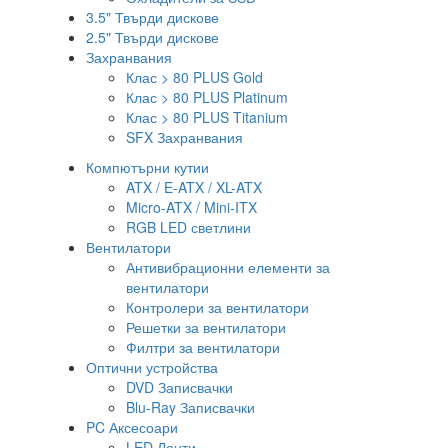
3.5" Твърди дискове
2.5" Твърди дискове
Захранвания
Клас > 80 PLUS Gold
Клас > 80 PLUS Platinum
Клас > 80 PLUS Titanium
SFX Захранвания
Компютърни кутии
ATX / E-ATX / XL-ATX
Micro-ATX / Mini-ITX
RGB LED светлини
Вентилатори
Антивибрационни елементи за
вентилатори
Контролери за вентилатори
Решетки за вентилатори
Филтри за вентилатори
Оптични устройства
DVD Записвачки
Blu-Ray Записвачки
PC Аксесоари
LED Ленти