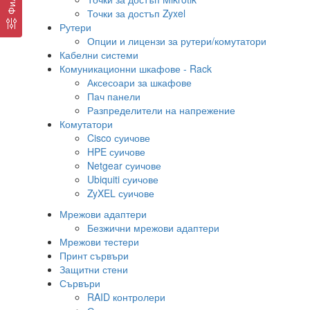
Точки за достъп Zyxel
Рутери
Опции и лицензи за рутери/комутатори
Кабелни системи
Комуникационни шкафове - Rack
Аксесоари за шкафове
Пач панели
Разпределители на напрежение
Комутатори
Cisco суичове
HPE суичове
Netgear суичове
Ubiquiti суичове
ZyXEL суичове
Мрежови адаптери
Безжични мрежови адаптери
Мрежови тестери
Принт сървъри
Защитни стени
Сървъри
RAID контролери