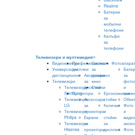
Realme
Батерии
за
мобилни
телефони
Калъфи
за
телефони
Телевизори и мултимедия
Видеокамери
Професионални
Системи
Фотоапара
Универсални
дисплеи
за
Бате
дистанционни
Аксесоари
домашно
за
Телевизори
за
кино
фото
Телевизори
дисплеи
Стойки
и
Samsung
Проектори
Ергономични
камк
Телевизори
Аксесоари
стойки
Обек
LG
за
Колички
Фото
Телевизори
проектори
и
и
Philips
Екрани
стойки
виде
Телевизори
за
за
аксес
Hisense
проектори
дисплеи
Фото