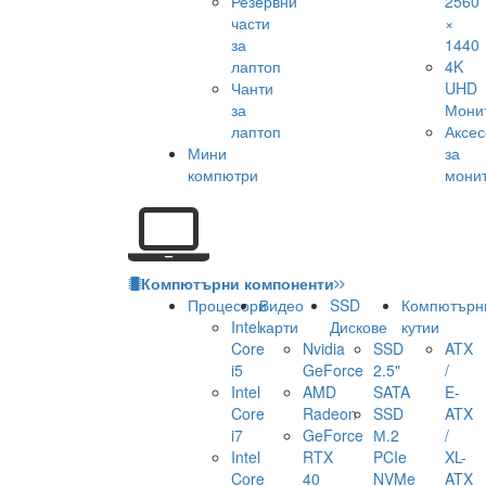
Резервни
2560
части
×
за
1440
лаптоп
4K
Чанти
UHD
за
Мони
лаптоп
Аксе
Мини
за
компютри
мони
Компютърни компоненти
Процесори
Видео
SSD
Компютърн
Intel
карти
Дискове
кутии
Core
Nvidia
SSD
ATX
i5
GeForce
2.5"
/
Intel
AMD
SATA
E-
Core
Radeon
SSD
ATX
i7
GeForce
М.2
/
Intel
RTX
PCIe
XL-
Core
40
NVMe
ATX