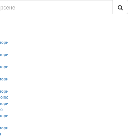
тори
тори
тори
тори
тори
onic
тори
vo
тори
тори
s