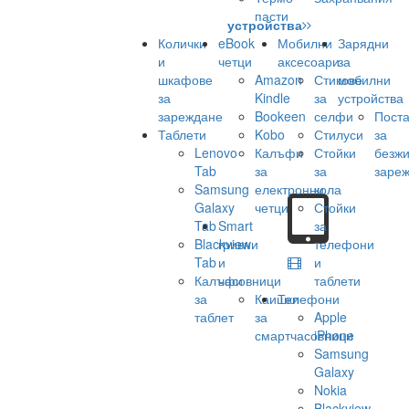
пасти
устройства
Колички
eBook
Мобилни
Зарядни
и
четци
аксесоари
за
шкафове
Amazon
Стикове
мобилни
за
Kindle
за
устройства
зареждане
Bookeen
селфи
Поста
Таблети
Kobo
Стилуси
за
Lenovo
Калъфи
Стойки
безж
Tab
за
за
заре
Samsung
електронни
кола
Galaxy
четци
Стойки
Tab
Smart
за
Blackview
гривни
телефони
Tab
и
и
Калъфи
часовници
таблети
за
Каишки
Телефони
таблет
за
Apple
смартчасовници
iPhone
Samsung
Galaxy
Nokia
Blackview