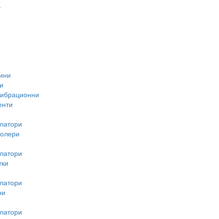
-
ини
и
вибрационни
енти
латори
ролери
латори
тки
латори
ри
латори