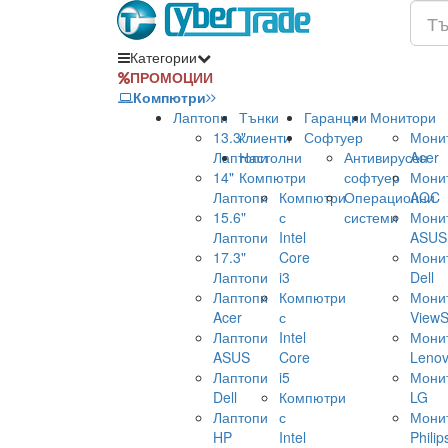
Категории
ПРОМОЦИИ
Компютри
Лаптопи
Тънки
Гаранции
Монитори
13.3"
клиенти
Софтуер
Мони
Лаптопи
Настолни
Антивирусен
Acer
14"
Компютри
софтуер
Мони
Лаптопи
Компютри
Операционни
AOC
15.6"
с
системи
Мони
Лаптопи
Intel
ASUS
17.3"
Core
Мони
Лаптопи
i3
Dell
Лаптопи
Компютри
Мони
Acer
с
ViewS
Лаптопи
Intel
Мони
ASUS
Core
Leno
Лаптопи
i5
Мони
Dell
Компютри
LG
Лаптопи
с
Мони
HP
Intel
Philip