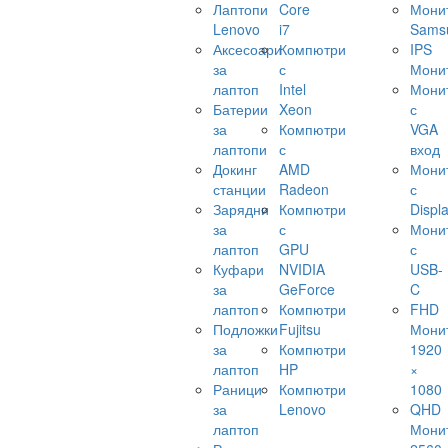
Лаптопи
Core
Мони
Lenovo
i7
Sams
Аксесоари
Компютри
IPS
за
с
Мони
лаптоп
Intel
Мони
Батерии
Xeon
с
за
Компютри
VGA
лаптопи
с
вход
Докинг
AMD
Мони
станции
Radeon
с
Зарядни
Компютри
Displ
за
с
Мони
лаптоп
GPU
с
Куфари
NVIDIA
USB-
за
GeForce
C
лаптоп
Компютри
FHD
Подложки
Fujitsu
Мони
за
Компютри
1920
лаптоп
HP
×
Раници
Компютри
1080
за
Lenovo
QHD
лаптоп
Мони