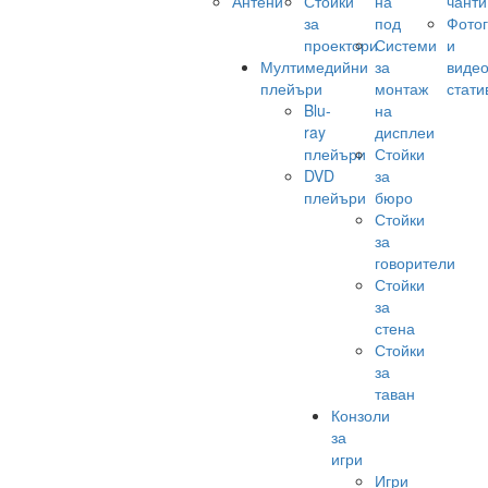
Антени
Стойки
на
чанти
за
под
Фото
проектори
Системи
и
Мултимедийни
за
виде
плейъри
монтаж
стати
Blu-
на
ray
дисплеи
плейъри
Стойки
DVD
за
плейъри
бюро
Стойки
за
говорители
Стойки
за
стена
Стойки
за
таван
Конзоли
за
игри
Игри