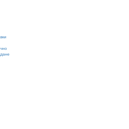
вки
ично
ждане