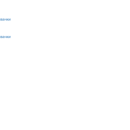
вачки
вачки
и