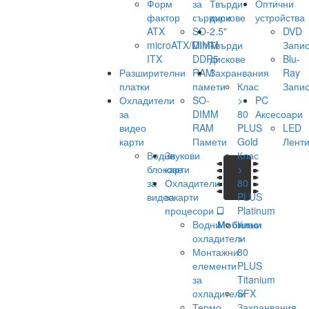
Форм
за
Твърди
Оптични
фактор
сървъри
дискове
устройства
ATX
SO-
2.5"
DVD
microATX/Mini-
DIMM
Твърди
Запис
ITX
DDR5
дискове
Blu-
Разширителни
RAM
Захранвания
Ray
платки
памети
Клас
Запис
Охладители
SO-
>
PC
за
DIMM
80
Аксесоари
видео
RAM
PLUS
LED
карти
Памети
Gold
Лент
Водни
Звукови
Клас
блокове
карти
>
за
Охладители
80
видеокарти
за
PLUS
процесори
Platinum
Водни
Мобилни
Клас
охладители
>
Монтажни
80
елементи
PLUS
за
Titanium
охладители
SFX
Термо
Захранвания