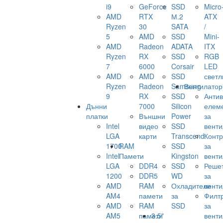
i9
GeForce
SSD
Micro
AMD
RTX
М.2
ATX
Ryzen
30
SATA
/
5
AMD
SSD
Mini-
AMD
Radeon
ADATA
ITX
Ryzen
RX
SSD
RGB
7
6000
Corsair
LED
AMD
AMD
SSD
светл
Ryzen
Radeon
Samsung
Вентилатор
9
RX
SSD
Анти
Дънни
7000
Silicon
елем
платки
Външни
Power
за
Intel
видео
SSD
венти
LGA
карти
Transcend
Конт
1700
RAM
SSD
за
Intel
Памети
Kingston
венти
LGA
DDR4
SSD
Реше
1200
DDR5
WD
за
AMD
RAM
Охладители
венти
AM4
памети
за
Филт
AMD
RAM
SSD
за
AM5
памети
3.5"
венти