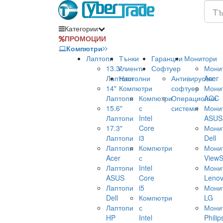
Категории
ПРОМОЦИИ
Компютри
Лаптопи
Тънки
Гаранции
Монитори
13.3"
клиенти
Софтуер
Мони
Лаптопи
Настолни
Антивирусен
Acer
14"
Компютри
софтуер
Мони
Лаптопи
Компютри
Операционни
AOC
15.6"
с
системи
Мони
Лаптопи
Intel
ASUS
17.3"
Core
Мони
Лаптопи
i3
Dell
Лаптопи
Компютри
Мони
Acer
с
ViewS
Лаптопи
Intel
Мони
ASUS
Core
Leno
Лаптопи
i5
Мони
Dell
Компютри
LG
Лаптопи
с
Мони
HP
Intel
Philip