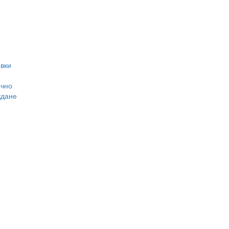
вки
ично
ждане