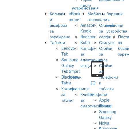
пасти
устройства
Колички
eBook
Мобилни
Зарядни
и
четци
аксесоари
за
шкафове
Amazon
Стикове
мобилни
за
Kindle
за
устройства
зареждане
Bookeen
селфи
Поста
Таблети
Kobo
Стилуси
за
Lenovo
Калъфи
Стойки
безж
Tab
за
за
заре
Samsung
електронни
кола
Galaxy
четци
Стойки
Tab
Smart
за
Blackview
гривни
телефони
Tab
и
и
Калъфи
часовници
таблети
за
Каишки
Телефони
таблет
за
Apple
смартчасовници
iPhone
Samsung
Galaxy
Nokia
Blackview