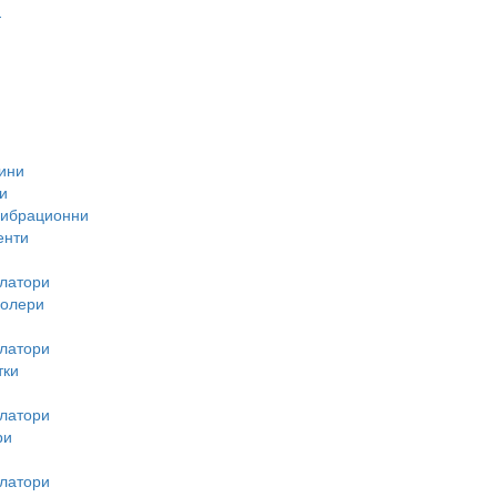
-
ини
и
вибрационни
енти
латори
ролери
латори
тки
латори
ри
латори