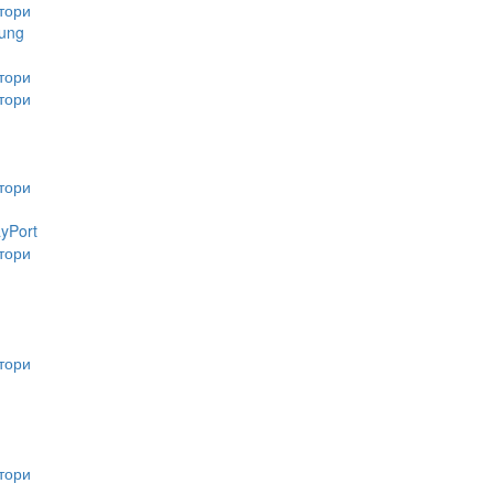
тори
ung
тори
тори
тори
ayPort
тори
тори
тори