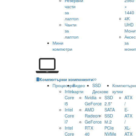
Резервни
2560
части
×
за
1440
лаптоп
4K
Чанти
UHD
за
Мони
лаптоп
Аксе
Мини
за
компютри
мони
Компютърни компоненти
Процесори
Видео
SSD
Компютърн
Intel
карти
Дискове
кутии
Core
Nvidia
SSD
ATX
i5
GeForce
2.5"
/
Intel
AMD
SATA
E-
Core
Radeon
SSD
ATX
i7
GeForce
М.2
/
Intel
RTX
PCIe
XL-
Core
40
NVMe
ATX