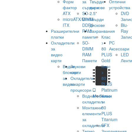
Форм
за
Твърди
Оптични
фактор
сървъри
дискове
устройства
ATX
SO-
2.5"
DVD
microATX/Mini-
DIMM
Твърди
Запис
ITX
DDR5
дискове
Blu-
Разширителни
RAM
Захранвания
Ray
платки
памети
Клас
Запис
Охладители
SO-
>
PC
за
DIMM
80
Аксесоари
видео
RAM
PLUS
LED
карти
Памети
Gold
Лент
Водни
Звукови
Клас
блокове
карти
>
за
Охладители
80
видеокарти
за
PLUS
процесори
Platinum
Водни
Мобилни
Клас
охладители
>
Монтажни
80
елементи
PLUS
за
Titanium
охладители
SFX
Термо
Захранвания