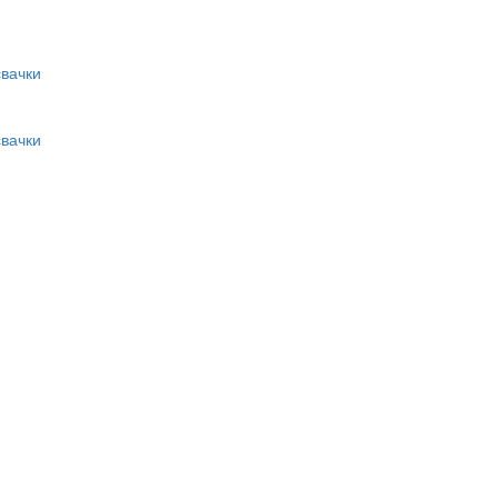
вачки
вачки
и