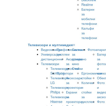
Realme
Батерии
за
мобилни
телефони
Калъфи
за
телефони
Телевизори и мултимедия
Видеокамери
Професионални
Системи
Фотоапара
Универсални
дисплеи
за
Бате
дистанционни
Аксесоари
домашно
за
Телевизори
за
кино
фото
Телевизори
дисплеи
Стойки
и
Samsung
Проектори
Ергономични
камк
Телевизори
Аксесоари
стойки
Обек
LG
за
Колички
Фото
Телевизори
проектори
и
и
Philips
Екрани
стойки
виде
Телевизори
за
за
аксес
Hisense
проектори
дисплеи
Фото