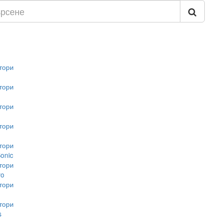
тори
тори
тори
тори
тори
onic
тори
vo
тори
тори
s