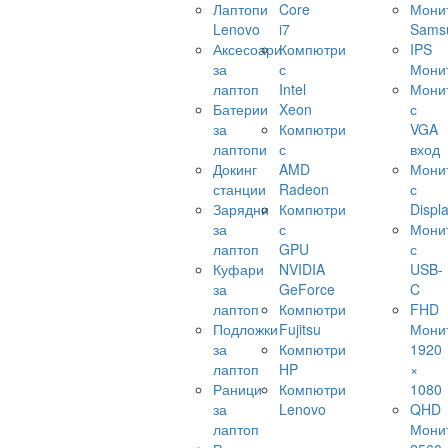
Лаптопи
Core
Мони
Lenovo
i7
Sams
Аксесоари
Компютри
IPS
за
с
Мони
лаптоп
Intel
Мони
Батерии
Xeon
с
за
Компютри
VGA
лаптопи
с
вход
Докинг
AMD
Мони
станции
Radeon
с
Зарядни
Компютри
Displ
за
с
Мони
лаптоп
GPU
с
Куфари
NVIDIA
USB-
за
GeForce
C
лаптоп
Компютри
FHD
Подложки
Fujitsu
Мони
за
Компютри
1920
лаптоп
HP
×
Раници
Компютри
1080
за
Lenovo
QHD
лаптоп
Мони