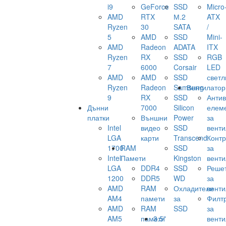
i9
GeForce
SSD
Micro
AMD
RTX
М.2
ATX
Ryzen
30
SATA
/
5
AMD
SSD
Mini-
AMD
Radeon
ADATA
ITX
Ryzen
RX
SSD
RGB
7
6000
Corsair
LED
AMD
AMD
SSD
светл
Ryzen
Radeon
Samsung
Вентилатор
9
RX
SSD
Анти
Дънни
7000
Silicon
елем
платки
Външни
Power
за
Intel
видео
SSD
венти
LGA
карти
Transcend
Конт
1700
RAM
SSD
за
Intel
Памети
Kingston
венти
LGA
DDR4
SSD
Реше
1200
DDR5
WD
за
AMD
RAM
Охладители
венти
AM4
памети
за
Филт
AMD
RAM
SSD
за
AM5
памети
3.5"
венти