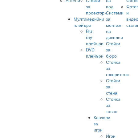
Антени
Стойки
на
чанти
за
под
Фото
проектори
Системи
и
Мултимедийни
за
виде
плейъри
монтаж
стати
Blu-
на
ray
дисплеи
плейъри
Стойки
DVD
за
плейъри
бюро
Стойки
за
говорители
Стойки
за
стена
Стойки
за
таван
Конзоли
за
игри
Игри