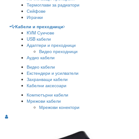
Термоглави за радиатори
Сейфове
Играчки
Кабели и преходници
KVM Суичове
USB кабели
Адаптери и преходници
Видео преходници
Аудио кабели
Видео кабели
Екстендери и усилватели
Захранващи кабели
Кабелни аксесоари
Компютърни кабели
Мрежови кабели
Мрежови конектори