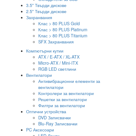
3.5" Твърди дискове
2.5" Твърди дискове
Захранвания
Клас > 80 PLUS Gold
Клас > 80 PLUS Platinum
Клас > 80 PLUS Titanium
SFX Захранвания
Компютърни кутии
ATX / E-ATX / XL-ATX
Micro-ATX / Mini-ITX
RGB LED светлини
Вентилатори
Антивибрационни елементи за
вентилатори
Контролери за вентилатори
Решетки за вентилатори
Филтри за вентилатори
Оптични устройства
DVD Записвачки
Blu-Ray Записвачки
PC Аксесоари
LED Ленти