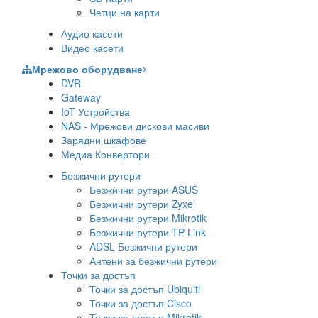
Четци на карти
Аудио касети
Видео касети
Мрежово оборудване
DVR
Gateway
IoT Устройства
NAS - Мрежови дискови масиви
Зарядни шкафове
Медиа Конвертори
Безжични рутери
Безжични рутери ASUS
Безжични рутери Zyxel
Безжични рутери Mikrotik
Безжични рутери TP-Link
ADSL Безжични рутери
Антени за безжични рутери
Точки за достъп
Точки за достъп Ubiquiti
Точки за достъп Cisco
Точки за достъп Mikrotik