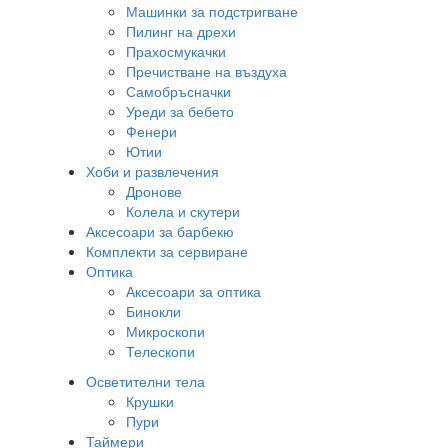
Машинки за подстригване
Пилинг на дрехи
Прахосмукачки
Пречистване на въздуха
Самобръсначки
Уреди за бебето
Фенери
Ютии
Хоби и развлечения
Дронове
Колела и скутери
Аксесоари за барбекю
Комплекти за сервиране
Оптика
Аксесоари за оптика
Бинокли
Микроскопи
Телескопи
Осветителни тела
Крушки
Пури
Таймери