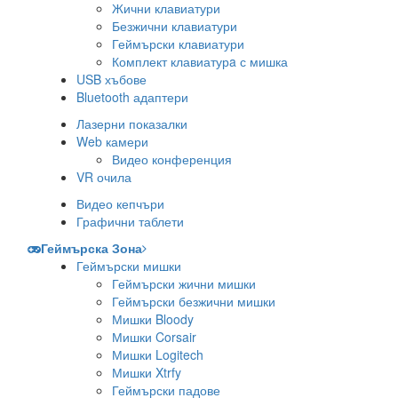
Жични клавиатури
Безжични клавиатури
Геймърски клавиатури
Комплект клавиатурa с мишка
USB хъбове
Bluetooth адаптери
Лазерни показалки
Web камери
Видео конференция
VR очила
Видео кепчъри
Графични таблети
Геймърска Зона
Геймърски мишки
Геймърски жични мишки
Геймърски безжични мишки
Мишки Bloody
Мишки Corsair
Мишки Logitech
Мишки Xtrfy
Геймърски падове