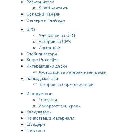
Разклонители
Smart контакти
Соларни Панели
Стекери и Телбоди
UPS
Аксесоари за UPS
Батерии за UPS
Инвертори
Стабилизатори
Surge Protection
Интерактивни дъски
Аксесоари за интерактивни дъски
Баркод скенери
Батерии за баркод скенери
Инструменти
Отвертки
Измервателни уреди
Калкулатори
Почистващи материали
Шредери
Гилотини