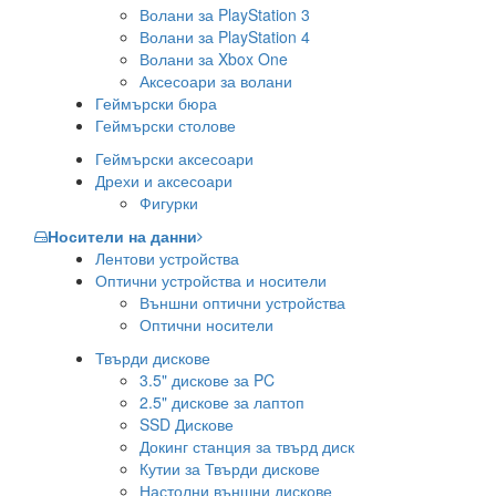
Волани за PlayStation 3
Волани за PlayStation 4
Волани за Xbox One
Аксесоари за волани
Геймърски бюра
Геймърски столове
Геймърски аксесоари
Дрехи и аксесоари
Фигурки
Носители на данни
Лентови устройства
Оптични устройства и носители
Външни оптични устройства
Оптични носители
Твърди дискове
3.5" дискове за PC
2.5" дискове за лаптоп
SSD Дискове
Докинг станция за твърд диск
Кутии за Твърди дискове
Настолни външни дискове