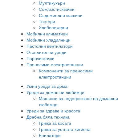
Мултикукъри
Сокоизстисквачки
Съдомиялни машини
Тостери
Хлебопекарни
Мобилни климатици
Мобилни хладилници
Настолни вентилатори
Отоплителни уреди
Парочистачки
Преносими електростанции
Компоненти за преносими
електростанции
Умни уреди за дома
Уреди за домашни любимци
Машинки за подстригване на домашни
любимци
Уреди за здраве и красота
Дребна бяла техника
Грижа за косата
Грижа за устната хигиена
Епилатори