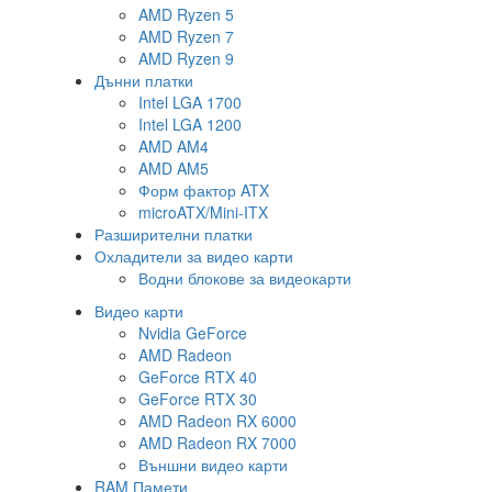
AMD Ryzen 5
AMD Ryzen 7
AMD Ryzen 9
Дънни платки
Intel LGA 1700
Intel LGA 1200
AMD AM4
AMD AM5
Форм фактор ATX
microATX/Mini-ITX
Разширителни платки
Охладители за видео карти
Водни блокове за видеокарти
Видео карти
Nvidia GeForce
AMD Radeon
GeForce RTX 40
GeForce RTX 30
AMD Radeon RX 6000
AMD Radeon RX 7000
Външни видео карти
RAM Памети