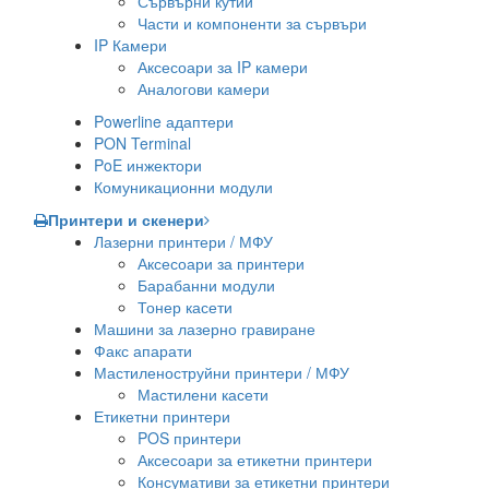
Сървърни кутии
Части и компоненти за сървъри
IP Камери
Аксесоари за IP камери
Аналогови камери
Powerline адаптери
PON Terminal
PoE инжектори
Комуникационни модули
Принтери и скенери
Лазерни принтери / МФУ
Аксесоари за принтери
Барабанни модули
Тонер касети
Машини за лазерно гравиране
Факс апарати
Мастиленоструйни принтери / МФУ
Мастилени касети
Етикетни принтери
POS принтери
Аксесоари за етикетни принтери
Консумативи за етикетни принтери