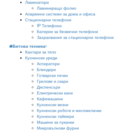
Ламинатори
Ламиниращо фолио
Алармени системи за дома и офиса
Стационарни телефони
IP Телефони
Батерии за безжични телефони
Захранвания за стационарни телефони
Битова техника
Кантари за тяло
Кухненски уреди
Аспиратори
Блендери
Готварски печки
Грилове и скари
Диспенсъри
Електрически кани
Кафемашини
Кухненски везни
Кухненски роботи и месомелачки
Кухненски таймери
Машини за пуканки
Микровълнови фурни