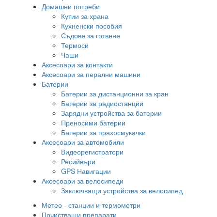
Домашни потреби
Кутии за храна
Кухненски пособия
Съдове за готвене
Термоси
Чаши
Аксесоари за контакти
Аксесоари за перални машини
Батерии
Батерии за дистанционни за кран
Батерии за радиостанции
Зарядни устройства за батерии
Преносими батерии
Батерии за прахосмукачки
Аксесоари за автомобили
Видеорегистратори
Ресийвъри
GPS Навигации
Аксесоари за велосипеди
Заключващи устройства за велосипед
Метео - станции и термометри
Почистващи препарати