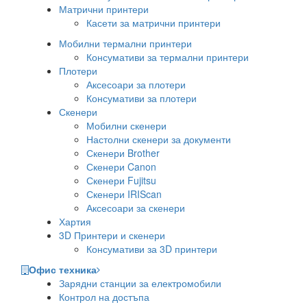
Матрични принтери
Касети за матрични принтери
Мобилни термални принтери
Консумативи за термални принтери
Плотери
Аксесоари за плотери
Консумативи за плотери
Скенери
Мобилни скенери
Настолни скенери за документи
Скенери Brother
Скенери Canon
Скенери Fujitsu
Скенери IRIScan
Аксесоари за скенери
Хартия
3D Принтери и скенери
Консумативи за 3D принтери
Офис техника
Зарядни станции за електромобили
Контрол на достъпа