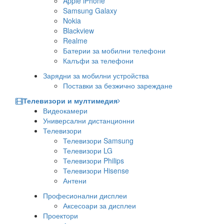
Apple iPhone
Samsung Galaxy
Nokia
Blackview
Realme
Батерии за мобилни телефони
Калъфи за телефони
Зарядни за мобилни устройства
Поставки за безжично зареждане
Телевизори и мултимедия
Видеокамери
Универсални дистанционни
Телевизори
Телевизори Samsung
Телевизори LG
Телевизори Philips
Телевизори Hisense
Антени
Професионални дисплеи
Аксесоари за дисплеи
Проектори