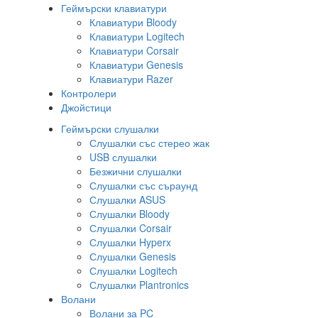
Геймърски клавиатури
Клавиатури Bloody
Клавиатури Logitech
Клавиатури Corsair
Клавиатури Genesis
Клавиатури Razer
Контролери
Джойстици
Геймърски слушалки
Слушалки със стерео жак
USB слушалки
Безжични слушалки
Слушалки със съраунд
Слушалки ASUS
Слушалки Bloody
Слушалки Corsair
Слушалки Hyperx
Слушалки Genesis
Слушалки Logitech
Слушалки Plantronics
Волани
Волани за PC