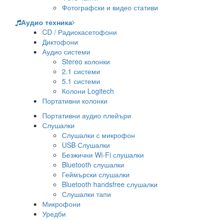
Фотографски и видео стативи
Аудио техника
CD / Радиокасетофони
Диктофони
Аудио системи
Stereo колонки
2.1 системи
5.1 системи
Колони Logitech
Портативни колонки
Портативни аудио плейъри
Слушалки
Слушалки с микрофон
USB Слушалки
Безжични Wi-Fi слушалки
Bluetooth слушалки
Геймърски слушалки
Bluetooth handsfree слушалки
Слушалки тапи
Микрофони
Уредби