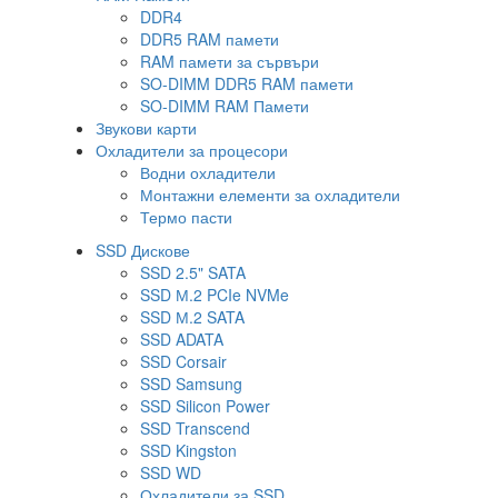
DDR4
DDR5 RAM памети
RAM памети за сървъри
SO-DIMM DDR5 RAM памети
SO-DIMM RAM Памети
Звукови карти
Охладители за процесори
Водни охладители
Монтажни елементи за охладители
Термо пасти
SSD Дискове
SSD 2.5" SATA
SSD М.2 PCIe NVMe
SSD М.2 SATA
SSD ADATA
SSD Corsair
SSD Samsung
SSD Silicon Power
SSD Transcend
SSD Kingston
SSD WD
Охладители за SSD