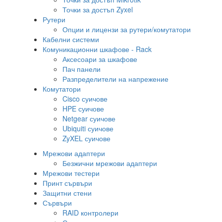
Точки за достъп Zyxel
Рутери
Опции и лицензи за рутери/комутатори
Кабелни системи
Комуникационни шкафове - Rack
Аксесоари за шкафове
Пач панели
Разпределители на напрежение
Комутатори
Cisco суичове
HPE суичове
Netgear суичове
Ubiquiti суичове
ZyXEL суичове
Мрежови адаптери
Безжични мрежови адаптери
Мрежови тестери
Принт сървъри
Защитни стени
Сървъри
RAID контролери