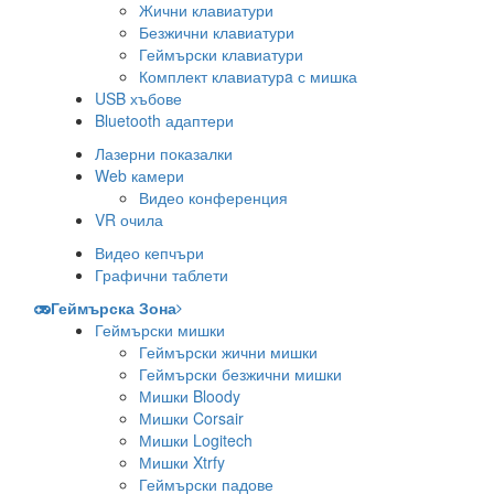
Жични клавиатури
Безжични клавиатури
Геймърски клавиатури
Комплект клавиатурa с мишка
USB хъбове
Bluetooth адаптери
Лазерни показалки
Web камери
Видео конференция
VR очила
Видео кепчъри
Графични таблети
Геймърска Зона
Геймърски мишки
Геймърски жични мишки
Геймърски безжични мишки
Мишки Bloody
Мишки Corsair
Мишки Logitech
Мишки Xtrfy
Геймърски падове