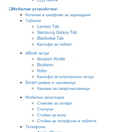
Мобилни устройства
Колички и шкафове за зареждане
Таблети
Lenovo Tab
Samsung Galaxy Tab
Blackview Tab
Калъфи за таблет
eBook четци
Amazon Kindle
Bookeen
Kobo
Калъфи за електронни четци
Smart гривни и часовници
Каишки за смартчасовници
Мобилни аксесоари
Стикове за селфи
Стилуси
Стойки за кола
Стойки за телефони и таблети
Телефони