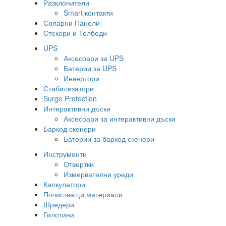
Разклонители
Smart контакти
Соларни Панели
Стекери и Телбоди
UPS
Аксесоари за UPS
Батерии за UPS
Инвертори
Стабилизатори
Surge Protection
Интерактивни дъски
Аксесоари за интерактивни дъски
Баркод скенери
Батерии за баркод скенери
Инструменти
Отвертки
Измервателни уреди
Калкулатори
Почистващи материали
Шредери
Гилотини