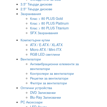
3.5" Твърди дискове
2.5" Твърди дискове
Захранвания
Клас > 80 PLUS Gold
Клас > 80 PLUS Platinum
Клас > 80 PLUS Titanium
SFX Захранвания
Компютърни кутии
ATX / E-ATX / XL-ATX
Micro-ATX / Mini-ITX
RGB LED светлини
Вентилатори
Антивибрационни елементи за
вентилатори
Контролери за вентилатори
Решетки за вентилатори
Филтри за вентилатори
Оптични устройства
DVD Записвачки
Blu-Ray Записвачки
PC Аксесоари
LED Ленти