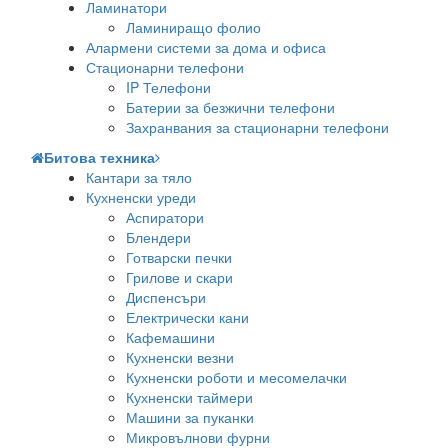
Ламинатори
Ламиниращо фолио
Алармени системи за дома и офиса
Стационарни телефони
IP Телефони
Батерии за безжични телефони
Захранвания за стационарни телефони
Битова техника
Кантари за тяло
Кухненски уреди
Аспиратори
Блендери
Готварски печки
Грилове и скари
Диспенсъри
Електрически кани
Кафемашини
Кухненски везни
Кухненски роботи и месомелачки
Кухненски таймери
Машини за пуканки
Микровълнови фурни