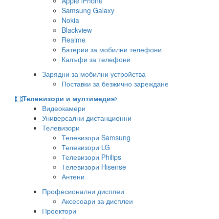
Apple iPhone
Samsung Galaxy
Nokia
Blackview
Realme
Батерии за мобилни телефони
Калъфи за телефони
Зарядни за мобилни устройства
Поставки за безжично зареждане
Телевизори и мултимедия
Видеокамери
Универсални дистанционни
Телевизори
Телевизори Samsung
Телевизори LG
Телевизори Philips
Телевизори Hisense
Антени
Професионални дисплеи
Аксесоари за дисплеи
Проектори