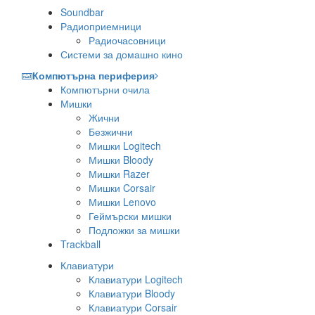
Soundbar
Радиоприемници
Радиочасовници
Системи за домашно кино
Компютърна периферия
Компютърни очила
Мишки
Жични
Безжични
Мишки Logitech
Мишки Bloody
Мишки Razer
Мишки Corsair
Мишки Lenovo
Геймърски мишки
Подложки за мишки
Trackball
Клавиатури
Клавиатури Logitech
Клавиатури Bloody
Клавиатури Corsair