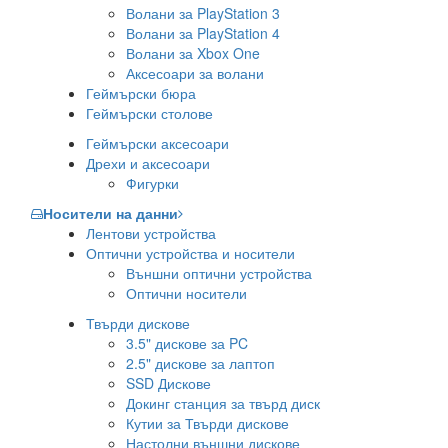
Волани за PlayStation 3
Волани за PlayStation 4
Волани за Xbox One
Аксесоари за волани
Геймърски бюра
Геймърски столове
Геймърски аксесоари
Дрехи и аксесоари
Фигурки
Носители на данни
Лентови устройства
Оптични устройства и носители
Външни оптични устройства
Оптични носители
Твърди дискове
3.5" дискове за PC
2.5" дискове за лаптоп
SSD Дискове
Докинг станция за твърд диск
Кутии за Твърди дискове
Настолни външни дискове