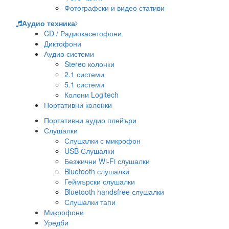
Фотографски и видео стативи
Аудио техника
CD / Радиокасетофони
Диктофони
Аудио системи
Stereo колонки
2.1 системи
5.1 системи
Колони Logitech
Портативни колонки
Портативни аудио плейъри
Слушалки
Слушалки с микрофон
USB Слушалки
Безжични Wi-Fi слушалки
Bluetooth слушалки
Геймърски слушалки
Bluetooth handsfree слушалки
Слушалки тапи
Микрофони
Уредби