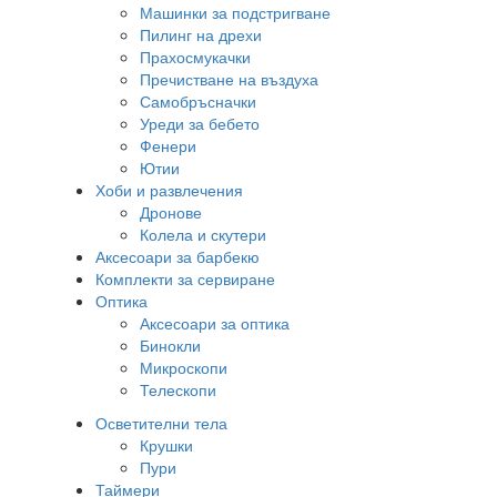
Машинки за подстригване
Пилинг на дрехи
Прахосмукачки
Пречистване на въздуха
Самобръсначки
Уреди за бебето
Фенери
Ютии
Хоби и развлечения
Дронове
Колела и скутери
Аксесоари за барбекю
Комплекти за сервиране
Оптика
Аксесоари за оптика
Бинокли
Микроскопи
Телескопи
Осветителни тела
Крушки
Пури
Таймери