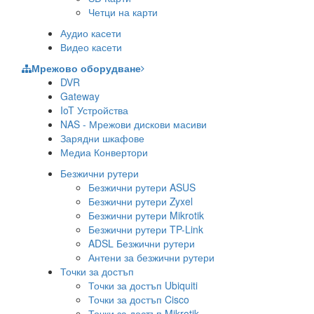
Четци на карти
Аудио касети
Видео касети
Мрежово оборудване
DVR
Gateway
IoT Устройства
NAS - Мрежови дискови масиви
Зарядни шкафове
Медиа Конвертори
Безжични рутери
Безжични рутери ASUS
Безжични рутери Zyxel
Безжични рутери Mikrotik
Безжични рутери TP-Link
ADSL Безжични рутери
Антени за безжични рутери
Точки за достъп
Точки за достъп Ubiquiti
Точки за достъп Cisco
Точки за достъп Mikrotik