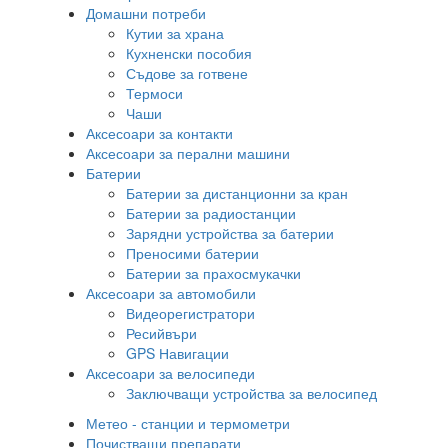
Домашни потреби
Кутии за храна
Кухненски пособия
Съдове за готвене
Термоси
Чаши
Аксесоари за контакти
Аксесоари за перални машини
Батерии
Батерии за дистанционни за кран
Батерии за радиостанции
Зарядни устройства за батерии
Преносими батерии
Батерии за прахосмукачки
Аксесоари за автомобили
Видеорегистратори
Ресийвъри
GPS Навигации
Аксесоари за велосипеди
Заключващи устройства за велосипед
Метео - станции и термометри
Почистващи препарати