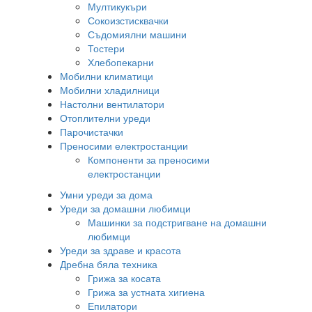
Мултикукъри
Сокоизстисквачки
Съдомиялни машини
Тостери
Хлебопекарни
Мобилни климатици
Мобилни хладилници
Настолни вентилатори
Отоплителни уреди
Парочистачки
Преносими електростанции
Компоненти за преносими
електростанции
Умни уреди за дома
Уреди за домашни любимци
Машинки за подстригване на домашни
любимци
Уреди за здраве и красота
Дребна бяла техника
Грижа за косата
Грижа за устната хигиена
Епилатори