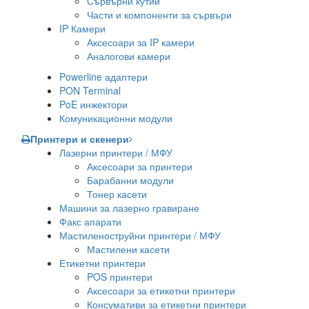
Сървърни кутии
Части и компоненти за сървъри
IP Камери
Аксесоари за IP камери
Аналогови камери
Powerline адаптери
PON Terminal
PoE инжектори
Комуникационни модули
Принтери и скенери
Лазерни принтери / МФУ
Аксесоари за принтери
Барабанни модули
Тонер касети
Машини за лазерно гравиране
Факс апарати
Мастиленоструйни принтери / МФУ
Мастилени касети
Етикетни принтери
POS принтери
Аксесоари за етикетни принтери
Консумативи за етикетни принтери