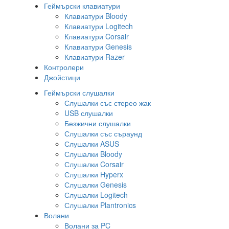
Геймърски клавиатури
Клавиатури Bloody
Клавиатури Logitech
Клавиатури Corsair
Клавиатури Genesis
Клавиатури Razer
Контролери
Джойстици
Геймърски слушалки
Слушалки със стерео жак
USB слушалки
Безжични слушалки
Слушалки със съраунд
Слушалки ASUS
Слушалки Bloody
Слушалки Corsair
Слушалки Hyperx
Слушалки Genesis
Слушалки Logitech
Слушалки Plantronics
Волани
Волани за PC