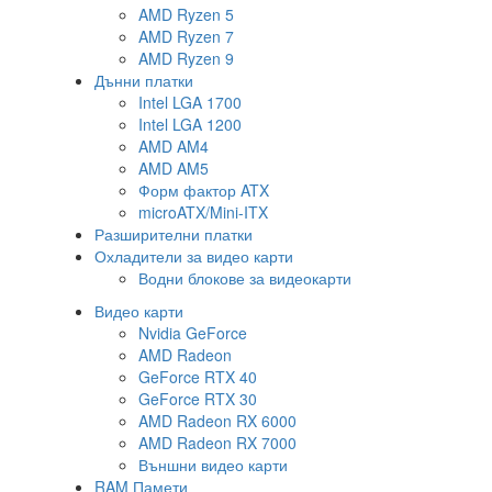
AMD Ryzen 5
AMD Ryzen 7
AMD Ryzen 9
Дънни платки
Intel LGA 1700
Intel LGA 1200
AMD AM4
AMD AM5
Форм фактор ATX
microATX/Mini-ITX
Разширителни платки
Охладители за видео карти
Водни блокове за видеокарти
Видео карти
Nvidia GeForce
AMD Radeon
GeForce RTX 40
GeForce RTX 30
AMD Radeon RX 6000
AMD Radeon RX 7000
Външни видео карти
RAM Памети