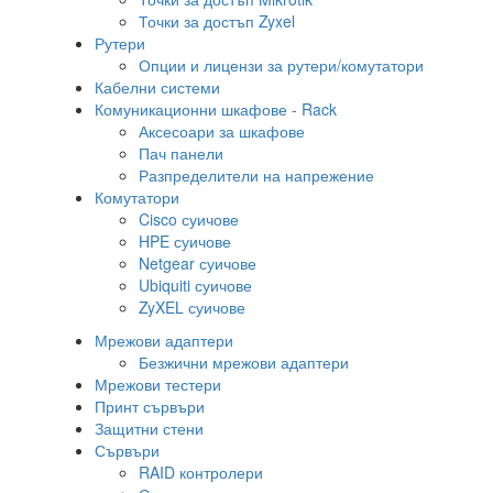
Точки за достъп Zyxel
Рутери
Опции и лицензи за рутери/комутатори
Кабелни системи
Комуникационни шкафове - Rack
Аксесоари за шкафове
Пач панели
Разпределители на напрежение
Комутатори
Cisco суичове
HPE суичове
Netgear суичове
Ubiquiti суичове
ZyXEL суичове
Мрежови адаптери
Безжични мрежови адаптери
Мрежови тестери
Принт сървъри
Защитни стени
Сървъри
RAID контролери