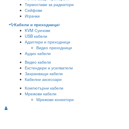
Термоглави за радиатори
Сейфове
Играчки
Кабели и преходници
KVM Суичове
USB кабели
Адаптери и преходници
Видео преходници
Аудио кабели
Видео кабели
Екстендери и усилватели
Захранващи кабели
Кабелни аксесоари
Компютърни кабели
Мрежови кабели
Мрежови конектори