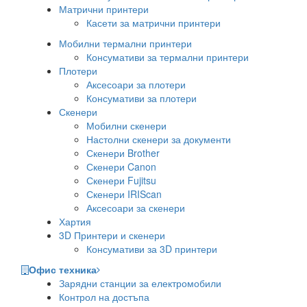
Матрични принтери
Касети за матрични принтери
Мобилни термални принтери
Консумативи за термални принтери
Плотери
Аксесоари за плотери
Консумативи за плотери
Скенери
Мобилни скенери
Настолни скенери за документи
Скенери Brother
Скенери Canon
Скенери Fujitsu
Скенери IRIScan
Аксесоари за скенери
Хартия
3D Принтери и скенери
Консумативи за 3D принтери
Офис техника
Зарядни станции за електромобили
Контрол на достъпа