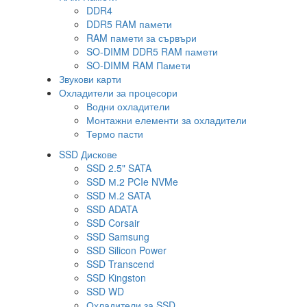
DDR4
DDR5 RAM памети
RAM памети за сървъри
SO-DIMM DDR5 RAM памети
SO-DIMM RAM Памети
Звукови карти
Охладители за процесори
Водни охладители
Монтажни елементи за охладители
Термо пасти
SSD Дискове
SSD 2.5" SATA
SSD М.2 PCIe NVMe
SSD М.2 SATA
SSD ADATA
SSD Corsair
SSD Samsung
SSD Silicon Power
SSD Transcend
SSD Kingston
SSD WD
Охладители за SSD