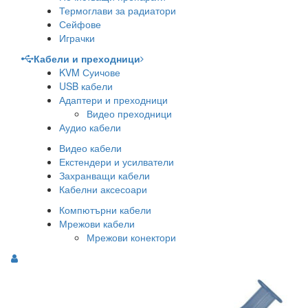
Термоглави за радиатори
Сейфове
Играчки
Кабели и преходници
KVM Суичове
USB кабели
Адаптери и преходници
Видео преходници
Аудио кабели
Видео кабели
Екстендери и усилватели
Захранващи кабели
Кабелни аксесоари
Компютърни кабели
Мрежови кабели
Мрежови конектори