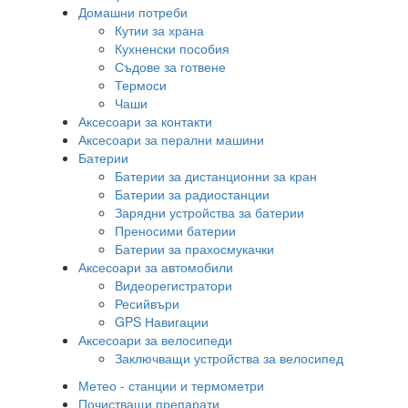
Домашни потреби
Кутии за храна
Кухненски пособия
Съдове за готвене
Термоси
Чаши
Аксесоари за контакти
Аксесоари за перални машини
Батерии
Батерии за дистанционни за кран
Батерии за радиостанции
Зарядни устройства за батерии
Преносими батерии
Батерии за прахосмукачки
Аксесоари за автомобили
Видеорегистратори
Ресийвъри
GPS Навигации
Аксесоари за велосипеди
Заключващи устройства за велосипед
Метео - станции и термометри
Почистващи препарати