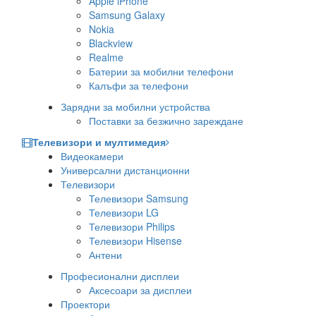
Apple iPhone
Samsung Galaxy
Nokia
Blackview
Realme
Батерии за мобилни телефони
Калъфи за телефони
Зарядни за мобилни устройства
Поставки за безжично зареждане
Телевизори и мултимедия
Видеокамери
Универсални дистанционни
Телевизори
Телевизори Samsung
Телевизори LG
Телевизори Philips
Телевизори Hisense
Антени
Професионални дисплеи
Аксесоари за дисплеи
Проектори