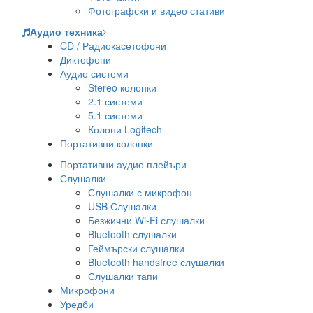
Фотографски и видео стативи
Аудио техника
CD / Радиокасетофони
Диктофони
Аудио системи
Stereo колонки
2.1 системи
5.1 системи
Колони Logitech
Портативни колонки
Портативни аудио плейъри
Слушалки
Слушалки с микрофон
USB Слушалки
Безжични Wi-Fi слушалки
Bluetooth слушалки
Геймърски слушалки
Bluetooth handsfree слушалки
Слушалки тапи
Микрофони
Уредби