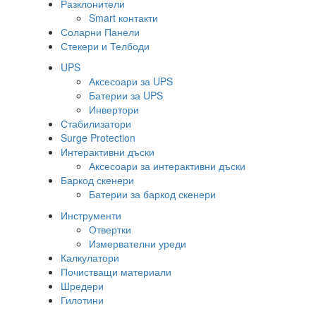
Разклонители
Smart контакти
Соларни Панели
Стекери и Телбоди
UPS
Аксесоари за UPS
Батерии за UPS
Инвертори
Стабилизатори
Surge Protection
Интерактивни дъски
Аксесоари за интерактивни дъски
Баркод скенери
Батерии за баркод скенери
Инструменти
Отвертки
Измервателни уреди
Калкулатори
Почистващи материали
Шредери
Гилотини