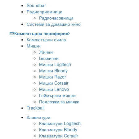
Soundbar
Радиоприемници
Радиочасовници
Системи за домашно кино
Компютърна периферия
Компютърни очила
Мишки
Жични
Безжични
Мишки Logitech
Мишки Bloody
Мишки Razer
Мишки Corsair
Мишки Lenovo
Геймърски мишки
Подложки за мишки
Trackball
Клавиатури
Клавиатури Logitech
Клавиатури Bloody
Клавиатури Corsair