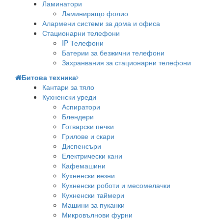
Ламинатори
Ламиниращо фолио
Алармени системи за дома и офиса
Стационарни телефони
IP Телефони
Батерии за безжични телефони
Захранвания за стационарни телефони
Битова техника
Кантари за тяло
Кухненски уреди
Аспиратори
Блендери
Готварски печки
Грилове и скари
Диспенсъри
Електрически кани
Кафемашини
Кухненски везни
Кухненски роботи и месомелачки
Кухненски таймери
Машини за пуканки
Микровълнови фурни