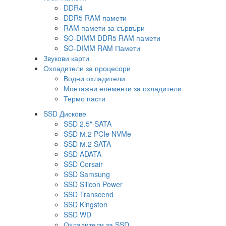
DDR4
DDR5 RAM памети
RAM памети за сървъри
SO-DIMM DDR5 RAM памети
SO-DIMM RAM Памети
Звукови карти
Охладители за процесори
Водни охладители
Монтажни елементи за охладители
Термо пасти
SSD Дискове
SSD 2.5" SATA
SSD М.2 PCIe NVMe
SSD М.2 SATA
SSD ADATA
SSD Corsair
SSD Samsung
SSD Silicon Power
SSD Transcend
SSD Kingston
SSD WD
Охладители за SSD