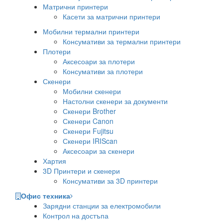
Матрични принтери
Касети за матрични принтери
Мобилни термални принтери
Консумативи за термални принтери
Плотери
Аксесоари за плотери
Консумативи за плотери
Скенери
Мобилни скенери
Настолни скенери за документи
Скенери Brother
Скенери Canon
Скенери Fujitsu
Скенери IRIScan
Аксесоари за скенери
Хартия
3D Принтери и скенери
Консумативи за 3D принтери
Офис техника
Зарядни станции за електромобили
Контрол на достъпа