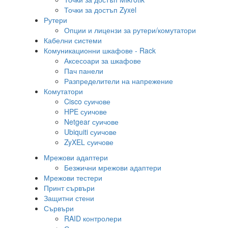
Точки за достъп Zyxel
Рутери
Опции и лицензи за рутери/комутатори
Кабелни системи
Комуникационни шкафове - Rack
Аксесоари за шкафове
Пач панели
Разпределители на напрежение
Комутатори
Cisco суичове
HPE суичове
Netgear суичове
Ubiquiti суичове
ZyXEL суичове
Мрежови адаптери
Безжични мрежови адаптери
Мрежови тестери
Принт сървъри
Защитни стени
Сървъри
RAID контролери