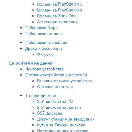
Волани за PlayStation 3
Волани за PlayStation 4
Волани за Xbox One
Аксесоари за волани
Геймърски бюра
Геймърски столове
Геймърски аксесоари
Дрехи и аксесоари
Фигурки
Носители на данни
Лентови устройства
Оптични устройства и носители
Външни оптични устройства
Оптични носители
Твърди дискове
3.5" дискове за PC
2.5" дискове за лаптоп
SSD Дискове
Докинг станция за твърд диск
Кутии за Твърди дискове
Настолни външни дискове