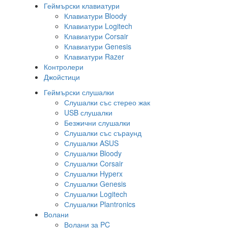
Геймърски клавиатури
Клавиатури Bloody
Клавиатури Logitech
Клавиатури Corsair
Клавиатури Genesis
Клавиатури Razer
Контролери
Джойстици
Геймърски слушалки
Слушалки със стерео жак
USB слушалки
Безжични слушалки
Слушалки със съраунд
Слушалки ASUS
Слушалки Bloody
Слушалки Corsair
Слушалки Hyperx
Слушалки Genesis
Слушалки Logitech
Слушалки Plantronics
Волани
Волани за PC