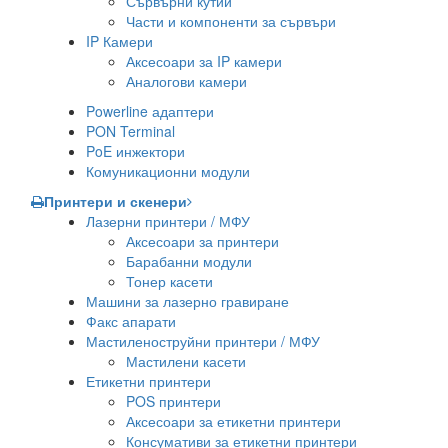
Сървърни кутии
Части и компоненти за сървъри
IP Камери
Аксесоари за IP камери
Аналогови камери
Powerline адаптери
PON Terminal
PoE инжектори
Комуникационни модули
Принтери и скенери
Лазерни принтери / МФУ
Аксесоари за принтери
Барабанни модули
Тонер касети
Машини за лазерно гравиране
Факс апарати
Мастиленоструйни принтери / МФУ
Мастилени касети
Етикетни принтери
POS принтери
Аксесоари за етикетни принтери
Консумативи за етикетни принтери