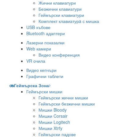
Жични клавиатури
Безжични клавиатури
Геймърски клавиатури
Комплект клавиатурa с мишка
USB хъбове
Bluetooth адаптери
Лазерни показалки
Web камери
Видео конференция
VR очила
Видео кепчъри
Графични таблети
Геймърска Зона
Геймърски мишки
Геймърски жични мишки
Геймърски безжични мишки
Мишки Bloody
Мишки Corsair
Мишки Logitech
Мишки Xtrfy
Геймърски падове