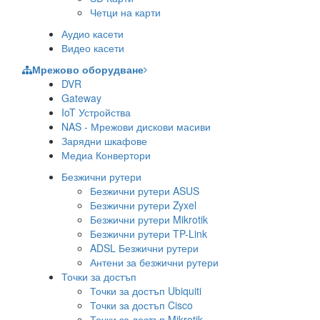
Четци на карти
Аудио касети
Видео касети
Мрежово оборудване
DVR
Gateway
IoT Устройства
NAS - Мрежови дискови масиви
Зарядни шкафове
Медиа Конвертори
Безжични рутери
Безжични рутери ASUS
Безжични рутери Zyxel
Безжични рутери Mikrotik
Безжични рутери TP-Link
ADSL Безжични рутери
Антени за безжични рутери
Точки за достъп
Точки за достъп Ubiquiti
Точки за достъп Cisco
Точки за достъп Mikrotik