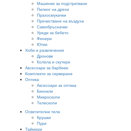
Машинки за подстригване
Пилинг на дрехи
Прахосмукачки
Пречистване на въздуха
Самобръсначки
Уреди за бебето
Фенери
Ютии
Хоби и развлечения
Дронове
Колела и скутери
Аксесоари за барбекю
Комплекти за сервиране
Оптика
Аксесоари за оптика
Бинокли
Микроскопи
Телескопи
Осветителни тела
Крушки
Пури
Таймери