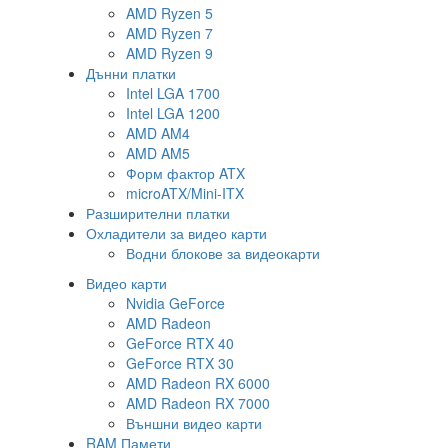
AMD Ryzen 5
AMD Ryzen 7
AMD Ryzen 9
Дънни платки
Intel LGA 1700
Intel LGA 1200
AMD AM4
AMD AM5
Форм фактор ATX
microATX/Mini-ITX
Разширителни платки
Охладители за видео карти
Водни блокове за видеокарти
Видео карти
Nvidia GeForce
AMD Radeon
GeForce RTX 40
GeForce RTX 30
AMD Radeon RX 6000
AMD Radeon RX 7000
Външни видео карти
RAM Памети