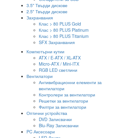
3.5" Твърди дискове
2.5" Твърди дискове
Захранвания
Клас > 80 PLUS Gold
Клас > 80 PLUS Platinum
Клас > 80 PLUS Titanium
SFX Захранвания
Компютърни кутии
ATX / E-ATX / XL-ATX
Micro-ATX / Mini-ITX
RGB LED светлини
Вентилатори
Антивибрационни елементи за
вентилатори
Контролери за вентилатори
Решетки за вентилатори
Филтри за вентилатори
Оптични устройства
DVD Записвачки
Blu-Ray Записвачки
PC Аксесоари
LED Ленти