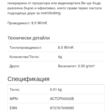
генерирана от процесора или видеокартата Ви ще бъде
разсеяна бързо и ефективно, което прави термо пастата
подходяща дори за overclocking.
Проводимост: 8.5 W/mK
Технически детайли
Топлопроводимост:
8.5 W/mK
Количество/Тегло:
4g
Други:
Вискозитет: 2.50 g/cm³
Спецификация
Тегло:
0.01 kg
MPN:
ACTCP00002B
EAN:
872767009585