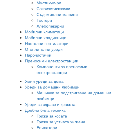
Мултикукъри
Сокоизстисквачки
Съдомиялни машини
Тостери
Хлебопекарни
Мобилни климатици
Мобилни хладилници
Настолни вентилатори
Отоплителни уреди
Парочистачки
Преносими електростанции
Компоненти за преносими
електростанции
Умни уреди за дома
Уреди за домашни любимци
Машинки за подстригване на домашни
любимци
Уреди за здраве и красота
Дребна бяла техника
Грижа за косата
Грижа за устната хигиена
Епилатори