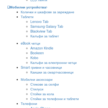
Мобилни устройства
Колички и шкафове за зареждане
Таблети
Lenovo Tab
Samsung Galaxy Tab
Blackview Tab
Калъфи за таблет
eBook четци
Amazon Kindle
Bookeen
Kobo
Калъфи за електронни четци
Smart гривни и часовници
Каишки за смартчасовници
Мобилни аксесоари
Стикове за селфи
Стилуси
Стойки за кола
Стойки за телефони и таблети
Телефони