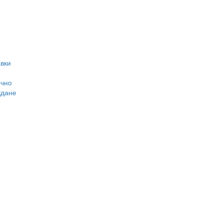
вки
ично
ждане