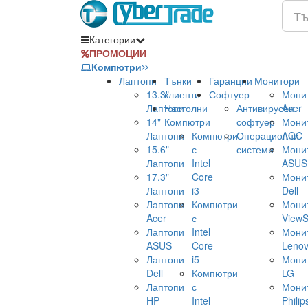
Категории
ПРОМОЦИИ
Компютри
Лаптопи
Тънки
Гаранции
Монитори
13.3"
клиенти
Софтуер
Мони
Лаптопи
Настолни
Антивирусен
Acer
14"
Компютри
софтуер
Мони
Лаптопи
Компютри
Операционни
AOC
15.6"
с
системи
Мони
Лаптопи
Intel
ASUS
17.3"
Core
Мони
Лаптопи
i3
Dell
Лаптопи
Компютри
Мони
Acer
с
ViewS
Лаптопи
Intel
Мони
ASUS
Core
Leno
Лаптопи
i5
Мони
Dell
Компютри
LG
Лаптопи
с
Мони
HP
Intel
Philip