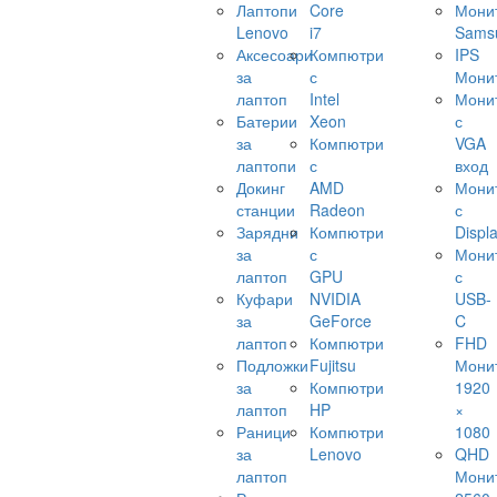
Лаптопи
Core
Мони
Lenovo
i7
Sams
Аксесоари
Компютри
IPS
за
с
Мони
лаптоп
Intel
Мони
Батерии
Xeon
с
за
Компютри
VGA
лаптопи
с
вход
Докинг
AMD
Мони
станции
Radeon
с
Зарядни
Компютри
Displ
за
с
Мони
лаптоп
GPU
с
Куфари
NVIDIA
USB-
за
GeForce
C
лаптоп
Компютри
FHD
Подложки
Fujitsu
Мони
за
Компютри
1920
лаптоп
HP
×
Раници
Компютри
1080
за
Lenovo
QHD
лаптоп
Мони