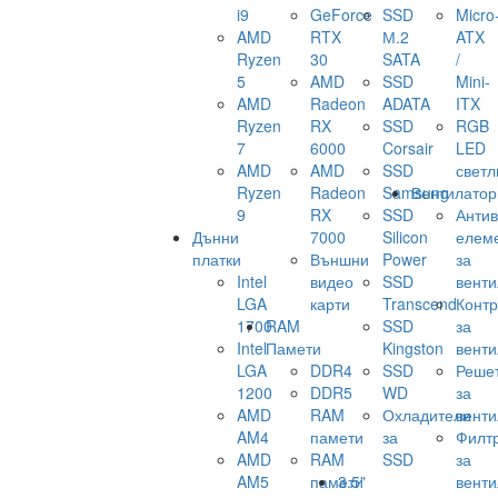
i9
GeForce
SSD
Micro
AMD
RTX
М.2
ATX
Ryzen
30
SATA
/
5
AMD
SSD
Mini-
AMD
Radeon
ADATA
ITX
Ryzen
RX
SSD
RGB
7
6000
Corsair
LED
AMD
AMD
SSD
светл
Ryzen
Radeon
Samsung
Вентилатор
9
RX
SSD
Анти
Дънни
7000
Silicon
елем
платки
Външни
Power
за
Intel
видео
SSD
венти
LGA
карти
Transcend
Конт
1700
RAM
SSD
за
Intel
Памети
Kingston
венти
LGA
DDR4
SSD
Реше
1200
DDR5
WD
за
AMD
RAM
Охладители
венти
AM4
памети
за
Филт
AMD
RAM
SSD
за
AM5
памети
3.5"
венти