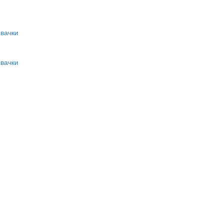
вачки
вачки
и