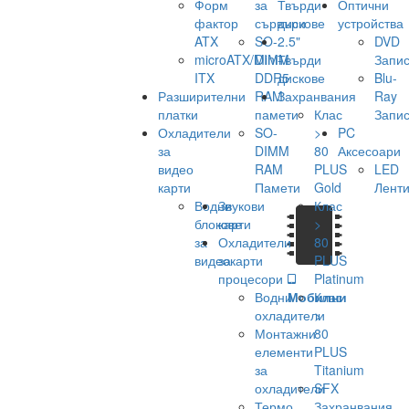
Форм
за
Твърди
Оптични
фактор
сървъри
дискове
устройства
ATX
SO-
2.5"
DVD
microATX/Mini-
DIMM
Твърди
Запис
ITX
DDR5
дискове
Blu-
Разширителни
RAM
Захранвания
Ray
платки
памети
Клас
Запис
Охладители
SO-
>
PC
за
DIMM
80
Аксесоари
видео
RAM
PLUS
LED
карти
Памети
Gold
Лент
Водни
Звукови
Клас
блокове
карти
>
за
Охладители
80
видеокарти
за
PLUS
процесори
Platinum
Водни
Мобилни
Клас
охладители
>
Монтажни
80
елементи
PLUS
за
Titanium
охладители
SFX
Термо
Захранвания