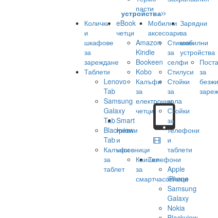
пасти
устройства
Колички
eBook
Мобилни
Зарядни
и
четци
аксесоари
за
шкафове
Amazon
Стикове
мобилни
за
Kindle
за
устройства
зареждане
Bookeen
селфи
Поста
Таблети
Kobo
Стилуси
за
Lenovo
Калъфи
Стойки
безж
Tab
за
за
заре
Samsung
електронни
кола
Galaxy
четци
Стойки
Tab
Smart
за
Blackview
гривни
телефони
Tab
и
и
Калъфи
часовници
таблети
за
Каишки
Телефони
таблет
за
Apple
смартчасовници
iPhone
Samsung
Galaxy
Nokia
Blackview