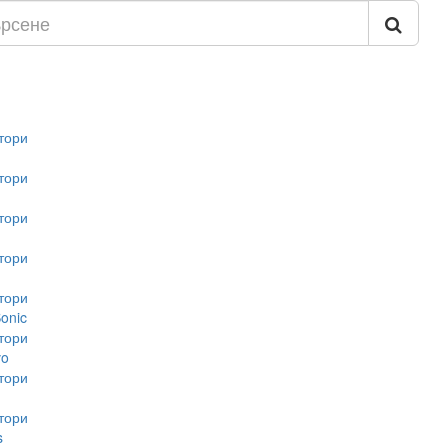
тори
тори
тори
тори
тори
onic
тори
vo
тори
тори
s