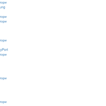
тори
ung
тори
тори
тори
ayPort
тори
тори
тори