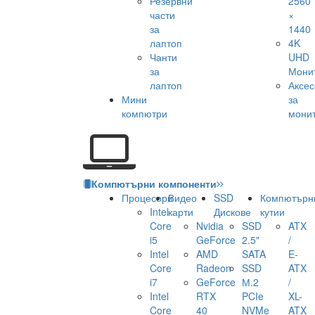
Резервни
2560
части
×
за
1440
лаптоп
4K
Чанти
UHD
за
Мони
лаптоп
Аксе
Мини
за
компютри
мони
Компютърни компоненти
Процесори
Видео
SSD
Компютърн
Intel
карти
Дискове
кутии
Core
Nvidia
SSD
ATX
i5
GeForce
2.5"
/
Intel
AMD
SATA
E-
Core
Radeon
SSD
ATX
i7
GeForce
М.2
/
Intel
RTX
PCIe
XL-
Core
40
NVMe
ATX