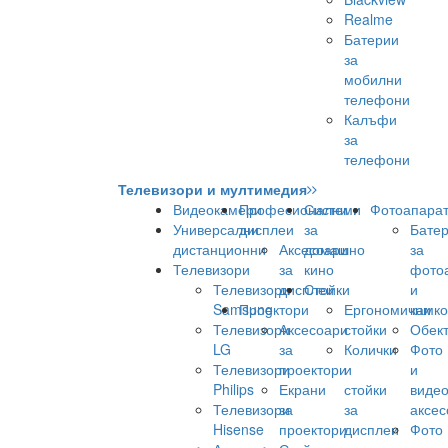
Realme
Батерии
за
мобилни
телефони
Калъфи
за
телефони
Телевизори и мултимедия
Видеокамери
Професионални
Системи
Фотоапара
Универсални
дисплеи
за
Бате
дистанционни
Аксесоари
домашно
за
Телевизори
за
кино
фото
Телевизори
дисплеи
Стойки
и
Samsung
Проектори
Ергономични
камк
Телевизори
Аксесоари
стойки
Обек
LG
за
Колички
Фото
Телевизори
проектори
и
и
Philips
Екрани
стойки
виде
Телевизори
за
за
аксес
Hisense
проектори
дисплеи
Фото