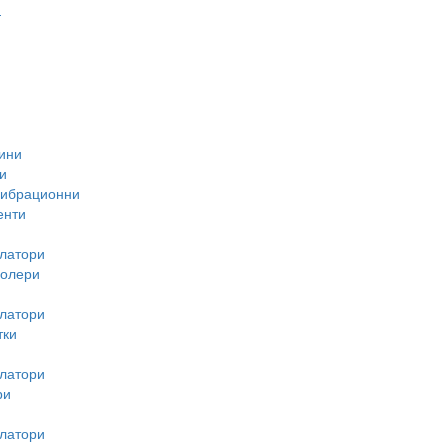
-
ини
и
вибрационни
енти
латори
ролери
латори
тки
латори
ри
латори