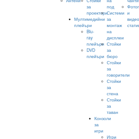
Антени
Стойки
на
чанти
за
под
Фото
проектори
Системи
и
Мултимедийни
за
виде
плейъри
монтаж
стати
Blu-
на
ray
дисплеи
плейъри
Стойки
DVD
за
плейъри
бюро
Стойки
за
говорители
Стойки
за
стена
Стойки
за
таван
Конзоли
за
игри
Игри