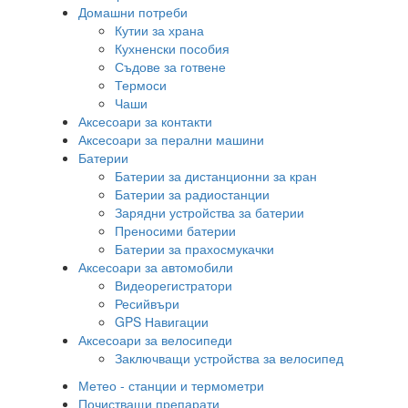
Домашни потреби
Кутии за храна
Кухненски пособия
Съдове за готвене
Термоси
Чаши
Аксесоари за контакти
Аксесоари за перални машини
Батерии
Батерии за дистанционни за кран
Батерии за радиостанции
Зарядни устройства за батерии
Преносими батерии
Батерии за прахосмукачки
Аксесоари за автомобили
Видеорегистратори
Ресийвъри
GPS Навигации
Аксесоари за велосипеди
Заключващи устройства за велосипед
Метео - станции и термометри
Почистващи препарати