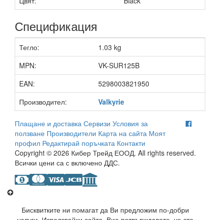
Цвят:
Black
Спецификация
Тегло:
1.03 kg
MPN:
VK-SUR125B
EAN:
5298003821950
Производител:
Valkyrie
Плащане и доставка
Сервизи
Условия за
ползване
Производители
Карта на сайта
Моят
профил
Редактирай поръчката
Контакти
Copyright © 2026 Кибер Трейд ЕООД. All rights reserved.
Всички цени са с включено ДДС.
Бисквитките ни помагат да Ви предложим по-добри
услуги. Използвайки сайта, Вие потвърждавате, че сте