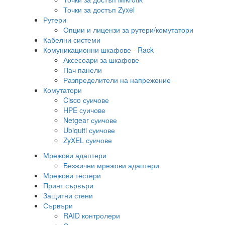
Точки за достъп Zyxel
Рутери
Опции и лицензи за рутери/комутатори
Кабелни системи
Комуникационни шкафове - Rack
Аксесоари за шкафове
Пач панели
Разпределители на напрежение
Комутатори
Cisco суичове
HPE суичове
Netgear суичове
Ubiquiti суичове
ZyXEL суичове
Мрежови адаптери
Безжични мрежови адаптери
Мрежови тестери
Принт сървъри
Защитни стени
Сървъри
RAID контролери