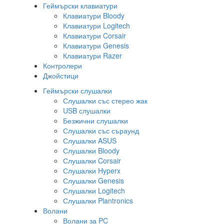
Геймърски клавиатури
Клавиатури Bloody
Клавиатури Logitech
Клавиатури Corsair
Клавиатури Genesis
Клавиатури Razer
Контролери
Джойстици
Геймърски слушалки
Слушалки със стерео жак
USB слушалки
Безжични слушалки
Слушалки със съраунд
Слушалки ASUS
Слушалки Bloody
Слушалки Corsair
Слушалки Hyperx
Слушалки Genesis
Слушалки Logitech
Слушалки Plantronics
Волани
Волани за PC