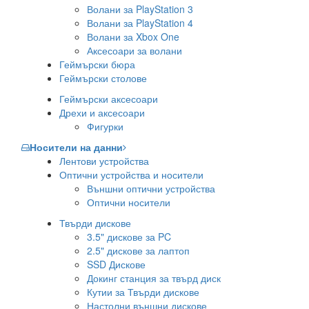
Волани за PlayStation 3
Волани за PlayStation 4
Волани за Xbox One
Аксесоари за волани
Геймърски бюра
Геймърски столове
Геймърски аксесоари
Дрехи и аксесоари
Фигурки
Носители на данни
Лентови устройства
Оптични устройства и носители
Външни оптични устройства
Оптични носители
Твърди дискове
3.5" дискове за PC
2.5" дискове за лаптоп
SSD Дискове
Докинг станция за твърд диск
Кутии за Твърди дискове
Настолни външни дискове