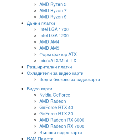
AMD Ryzen 5
AMD Ryzen 7
AMD Ryzen 9
Дънни платки
Intel LGA 1700
Intel LGA 1200
AMD AM4
AMD AM5
Форм фактор ATX
microATX/Mini-ITX
Разширителни платки
Охладители за видео карти
Водни блокове за видеокарти
Видео карти
Nvidia GeForce
AMD Radeon
GeForce RTX 40
GeForce RTX 30
AMD Radeon RX 6000
AMD Radeon RX 7000
Външни видео карти
RAM Памети