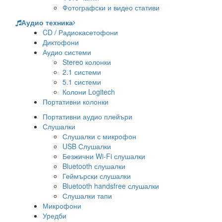
Фотографски и видео стативи
Аудио техника
CD / Радиокасетофони
Диктофони
Аудио системи
Stereo колонки
2.1 системи
5.1 системи
Колони Logitech
Портативни колонки
Портативни аудио плейъри
Слушалки
Слушалки с микрофон
USB Слушалки
Безжични Wi-Fi слушалки
Bluetooth слушалки
Геймърски слушалки
Bluetooth handsfree слушалки
Слушалки тапи
Микрофони
Уредби