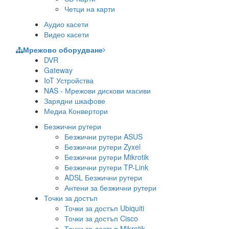
Четци на карти
Аудио касети
Видео касети
Мрежово оборудване
DVR
Gateway
IoT Устройства
NAS - Мрежови дискови масиви
Зарядни шкафове
Медиа Конвертори
Безжични рутери
Безжични рутери ASUS
Безжични рутери Zyxel
Безжични рутери Mikrotik
Безжични рутери TP-Link
ADSL Безжични рутери
Антени за безжични рутери
Точки за достъп
Точки за достъп Ubiquiti
Точки за достъп Cisco
Точки за достъп Mikrotik