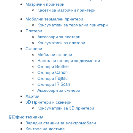
Матрични принтери
Касети за матрични принтери
Мобилни термални принтери
Консумативи за термални принтери
Плотери
Аксесоари за плотери
Консумативи за плотери
Скенери
Мобилни скенери
Настолни скенери за документи
Скенери Brother
Скенери Canon
Скенери Fujitsu
Скенери IRIScan
Аксесоари за скенери
Хартия
3D Принтери и скенери
Консумативи за 3D принтери
Офис техника
Зарядни станции за електромобили
Контрол на достъпа