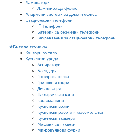
Ламинатори
Ламиниращо фолио
Алармени системи за дома и офиса
Стационарни телефони
IP Телефони
Батерии за безжични телефони
Захранвания за стационарни телефони
Битова техника
Кантари за тяло
Кухненски уреди
Аспиратори
Блендери
Готварски печки
Грилове и скари
Диспенсъри
Електрически кани
Кафемашини
Кухненски везни
Кухненски роботи и месомелачки
Кухненски таймери
Машини за пуканки
Микровълнови фурни