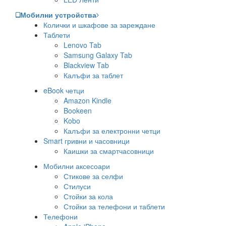
Мобилни устройства
Колички и шкафове за зареждане
Таблети
Lenovo Tab
Samsung Galaxy Tab
Blackview Tab
Калъфи за таблет
eBook четци
Amazon Kindle
Bookeen
Kobo
Калъфи за електронни четци
Smart гривни и часовници
Каишки за смартчасовници
Мобилни аксесоари
Стикове за селфи
Стилуси
Стойки за кола
Стойки за телефони и таблети
Телефони