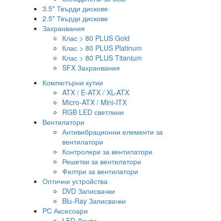
3.5" Твърди дискове
2.5" Твърди дискове
Захранвания
Клас > 80 PLUS Gold
Клас > 80 PLUS Platinum
Клас > 80 PLUS Titanium
SFX Захранвания
Компютърни кутии
ATX / E-ATX / XL-ATX
Micro-ATX / Mini-ITX
RGB LED светлини
Вентилатори
Антивибрационни елементи за
вентилатори
Контролери за вентилатори
Решетки за вентилатори
Филтри за вентилатори
Оптични устройства
DVD Записвачки
Blu-Ray Записвачки
PC Аксесоари
LED Ленти