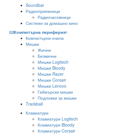
Soundbar
Радиоприемници
Радиочасовници
Системи за домашно кино
Компютърна периферия
Компютърни очила
Мишки
Жични
Безжични
Мишки Logitech
Мишки Bloody
Мишки Razer
Мишки Corsair
Мишки Lenovo
Геймърски мишки
Подложки за мишки
Trackball
Клавиатури
Клавиатури Logitech
Клавиатури Bloody
Клавиатури Corsair