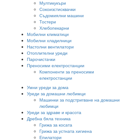
Мултикукъри
Сокоизстисквачки
Съдомиялни машини
Тостери
Хлебопекарни
Мобилни климатици
Мобилни хладилници
Настолни вентилатори
Отоплителни уреди
Парочистачки
Преносими електростанции
Компоненти за преносими
електростанции
Умни уреди за дома
Уреди за домашни любимци
Машинки за подстригване на домашни
любимци
Уреди за здраве и красота
Дребна бяла техника
Грижа за косата
Грижа за устната хигиена
Епилатори