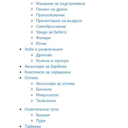
Машинки за подстригване
Пилинг на дрехи
Прахосмукачки
Пречистване на въздуха
Самобръсначки
Уреди за бебето
Фенери
Ютии
Хоби и развлечения
Дронове
Колела и скутери
Аксесоари за барбекю
Комплекти за сервиране
Оптика
Аксесоари за оптика
Бинокли
Микроскопи
Телескопи
Осветителни тела
Крушки
Пури
Таймери