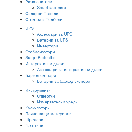
Разклонители
Smart контакти
Соларни Панели
Стекери и Телбоди
UPS
Аксесоари за UPS
Батерии за UPS
Инвертори
Стабилизатори
Surge Protection
Интерактивни дъски
Аксесоари за интерактивни дъски
Баркод скенери
Батерии за баркод скенери
Инструменти
Отвертки
Измервателни уреди
Калкулатори
Почистващи материали
Шредери
Гилотини