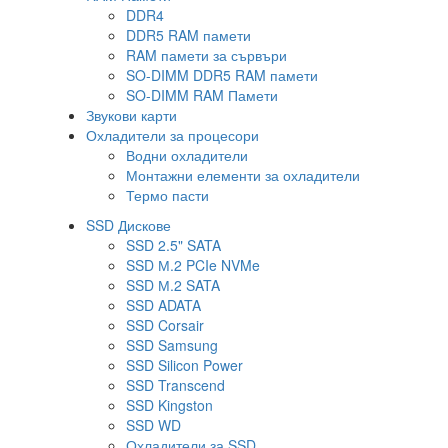
DDR4
DDR5 RAM памети
RAM памети за сървъри
SO-DIMM DDR5 RAM памети
SO-DIMM RAM Памети
Звукови карти
Охладители за процесори
Водни охладители
Монтажни елементи за охладители
Термо пасти
SSD Дискове
SSD 2.5" SATA
SSD М.2 PCIe NVMe
SSD М.2 SATA
SSD ADATA
SSD Corsair
SSD Samsung
SSD Silicon Power
SSD Transcend
SSD Kingston
SSD WD
Охладители за SSD