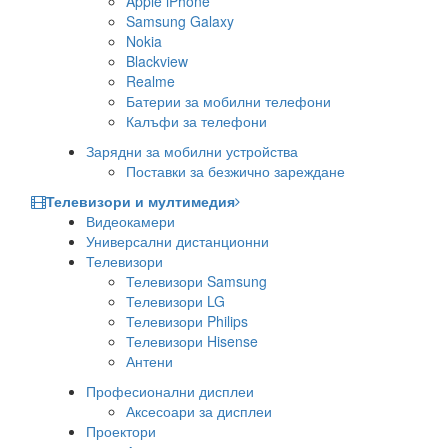
Apple iPhone
Samsung Galaxy
Nokia
Blackview
Realme
Батерии за мобилни телефони
Калъфи за телефони
Зарядни за мобилни устройства
Поставки за безжично зареждане
Телевизори и мултимедия
Видеокамери
Универсални дистанционни
Телевизори
Телевизори Samsung
Телевизори LG
Телевизори Philips
Телевизори Hisense
Антени
Професионални дисплеи
Аксесоари за дисплеи
Проектори