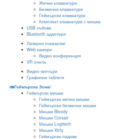
Жични клавиатури
Безжични клавиатури
Геймърски клавиатури
Комплект клавиатурa с мишка
USB хъбове
Bluetooth адаптери
Лазерни показалки
Web камери
Видео конференция
VR очила
Видео кепчъри
Графични таблети
Геймърска Зона
Геймърски мишки
Геймърски жични мишки
Геймърски безжични мишки
Мишки Bloody
Мишки Corsair
Мишки Logitech
Мишки Xtrfy
Геймърски падове