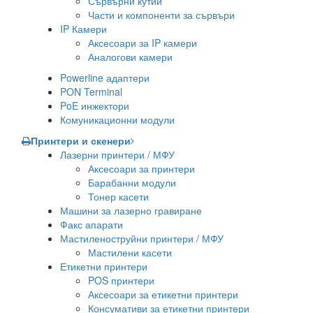
Сървърни кутии
Части и компоненти за сървъри
IP Камери
Аксесоари за IP камери
Аналогови камери
Powerline адаптери
PON Terminal
PoE инжектори
Комуникационни модули
Принтери и скенери
Лазерни принтери / МФУ
Аксесоари за принтери
Барабанни модули
Тонер касети
Машини за лазерно гравиране
Факс апарати
Мастиленоструйни принтери / МФУ
Мастилени касети
Етикетни принтери
POS принтери
Аксесоари за етикетни принтери
Консумативи за етикетни принтери