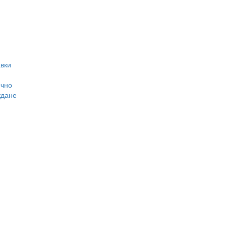
вки
ично
ждане