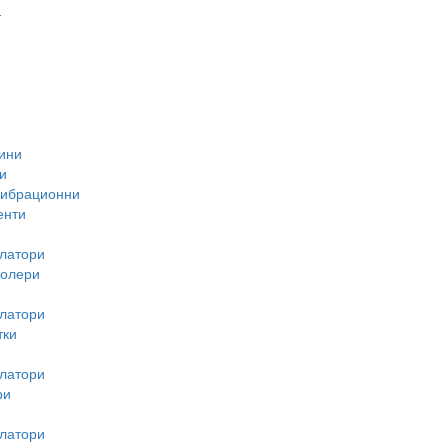
-
ини
и
вибрационни
енти
латори
ролери
латори
тки
латори
ри
латори