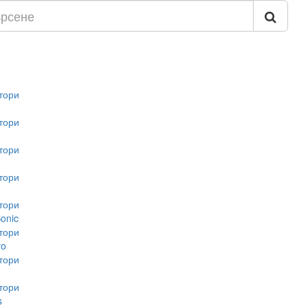
тори
тори
тори
тори
тори
onic
тори
vo
тори
тори
s