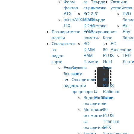
Форм
за
Твърди
Оптични
фактор
сървъри
дискове
устройства
ATX
SO-
2.5"
DVD
microATX/Mini-
DIMM
Твърди
Запис
ITX
DDR5
дискове
Blu-
Разширителни
RAM
Захранвания
Ray
платки
памети
Клас
Запис
Охладители
SO-
>
PC
за
DIMM
80
Аксесоари
видео
RAM
PLUS
LED
карти
Памети
Gold
Лент
Водни
Звукови
Клас
блокове
карти
>
за
Охладители
80
видеокарти
за
PLUS
процесори
Platinum
Водни
Мобилни
Клас
охладители
>
Монтажни
80
елементи
PLUS
за
Titanium
охладители
SFX
Термо
Захранвания