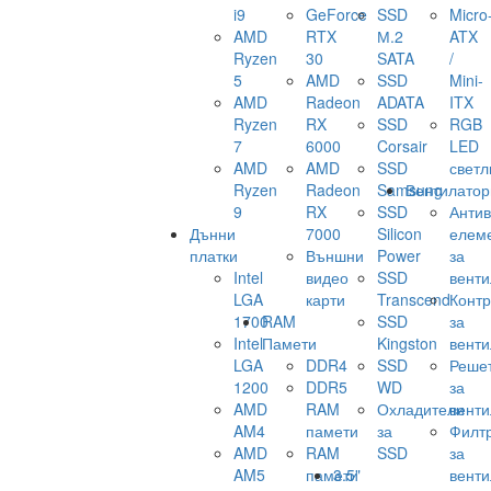
i9
GeForce
SSD
Micro
AMD
RTX
М.2
ATX
Ryzen
30
SATA
/
5
AMD
SSD
Mini-
AMD
Radeon
ADATA
ITX
Ryzen
RX
SSD
RGB
7
6000
Corsair
LED
AMD
AMD
SSD
светл
Ryzen
Radeon
Samsung
Вентилатор
9
RX
SSD
Анти
Дънни
7000
Silicon
елем
платки
Външни
Power
за
Intel
видео
SSD
венти
LGA
карти
Transcend
Конт
1700
RAM
SSD
за
Intel
Памети
Kingston
венти
LGA
DDR4
SSD
Реше
1200
DDR5
WD
за
AMD
RAM
Охладители
венти
AM4
памети
за
Филт
AMD
RAM
SSD
за
AM5
памети
3.5"
венти