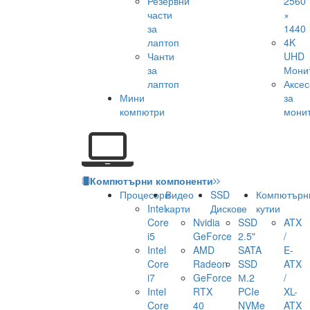
Резервни
2560
части
×
за
1440
лаптоп
4K
Чанти
UHD
за
Мони
лаптоп
Аксе
Мини
за
компютри
мони
Компютърни компоненти
Процесори
Видео
SSD
Компютърн
Intel
карти
Дискове
кутии
Core
Nvidia
SSD
ATX
i5
GeForce
2.5"
/
Intel
AMD
SATA
E-
Core
Radeon
SSD
ATX
i7
GeForce
М.2
/
Intel
RTX
PCIe
XL-
Core
40
NVMe
ATX