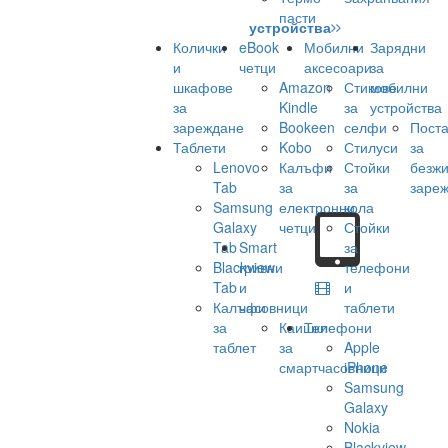
пасти
устройства
Колички
eBook
Мобилни
Зарядни
и
четци
аксесоари
за
шкафове
Amazon
Стикове
мобилни
за
Kindle
за
устройства
зареждане
Bookeen
селфи
Поста
Таблети
Kobo
Стилуси
за
Lenovo
Калъфи
Стойки
безж
Tab
за
за
заре
Samsung
електронни
кола
Galaxy
четци
Стойки
Tab
Smart
за
Blackview
гривни
телефони
Tab
и
и
Калъфи
часовници
таблети
за
Каишки
Телефони
таблет
за
Apple
смартчасовници
iPhone
Samsung
Galaxy
Nokia
Blackview