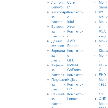
Лаптопи
Core
Мони
Lenovo
i7
Sams
Аксесоари
Компютри
IPS
за
с
Мони
лаптоп
Intel
Мони
Батерии
Xeon
с
за
Компютри
VGA
лаптопи
с
вход
Докинг
AMD
Мони
станции
Radeon
с
Зарядни
Компютри
Displ
за
с
Мони
лаптоп
GPU
с
Куфари
NVIDIA
USB-
за
GeForce
C
лаптоп
Компютри
FHD
Подложки
Fujitsu
Мони
за
Компютри
1920
лаптоп
HP
×
Раници
Компютри
1080
за
Lenovo
QHD
лаптоп
Мони