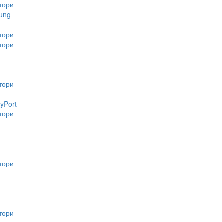
тори
ung
тори
тори
тори
ayPort
тори
тори
тори