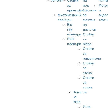
Антени
Стойки
на
чанти
за
под
Фото
проектори
Системи
и
Мултимедийни
за
виде
плейъри
монтаж
стати
Blu-
на
ray
дисплеи
плейъри
Стойки
DVD
за
плейъри
бюро
Стойки
за
говорители
Стойки
за
стена
Стойки
за
таван
Конзоли
за
игри
Игри