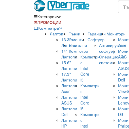
Категории
ПРОМОЦИИ
Компютри
Лаптопи
Тънки
Гаранции
Монитори
13.3"
клиенти
Софтуер
Мони
Лаптопи
Настолни
Антивирусен
Acer
14"
Компютри
софтуер
Мони
Лаптопи
Компютри
Операционни
AOC
15.6"
с
системи
Мони
Лаптопи
Intel
ASUS
17.3"
Core
Мони
Лаптопи
i3
Dell
Лаптопи
Компютри
Мони
Acer
с
ViewS
Лаптопи
Intel
Мони
ASUS
Core
Leno
Лаптопи
i5
Мони
Dell
Компютри
LG
Лаптопи
с
Мони
HP
Intel
Philip