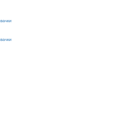
вачки
вачки
и