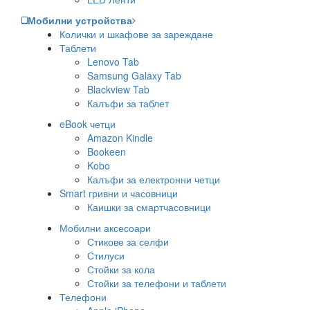
Мобилни устройства
Колички и шкафове за зареждане
Таблети
Lenovo Tab
Samsung Galaxy Tab
Blackview Tab
Калъфи за таблет
eBook четци
Amazon Kindle
Bookeen
Kobo
Калъфи за електронни четци
Smart гривни и часовници
Каишки за смартчасовници
Мобилни аксесоари
Стикове за селфи
Стилуси
Стойки за кола
Стойки за телефони и таблети
Телефони