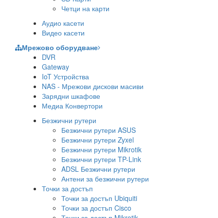
Четци на карти
Аудио касети
Видео касети
Мрежово оборудване
DVR
Gateway
IoT Устройства
NAS - Мрежови дискови масиви
Зарядни шкафове
Медиа Конвертори
Безжични рутери
Безжични рутери ASUS
Безжични рутери Zyxel
Безжични рутери Mikrotik
Безжични рутери TP-Link
ADSL Безжични рутери
Антени за безжични рутери
Точки за достъп
Точки за достъп Ubiquiti
Точки за достъп Cisco
Точки за достъп Mikrotik