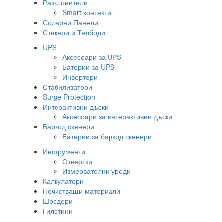
Разклонители
Smart контакти
Соларни Панели
Стекери и Телбоди
UPS
Аксесоари за UPS
Батерии за UPS
Инвертори
Стабилизатори
Surge Protection
Интерактивни дъски
Аксесоари за интерактивни дъски
Баркод скенери
Батерии за баркод скенери
Инструменти
Отвертки
Измервателни уреди
Калкулатори
Почистващи материали
Шредери
Гилотини