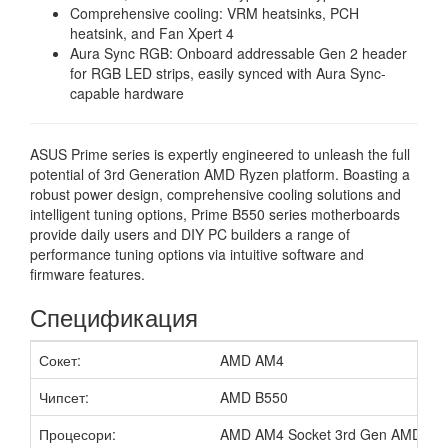
Comprehensive cooling: VRM heatsinks, PCH
heatsink, and Fan Xpert 4
Aura Sync RGB: Onboard addressable Gen 2 header
for RGB LED strips, easily synced with Aura Sync-
capable hardware
ASUS Prime series is expertly engineered to unleash the full
potential of 3rd Generation AMD Ryzen platform. Boasting a
robust power design, comprehensive cooling solutions and
intelligent tuning options, Prime B550 series motherboards
provide daily users and DIY PC builders a range of
performance tuning options via intuitive software and
firmware features.
Спецификация
Сокет:
AMD AM4
Чипсет:
AMD B550
Процесори:
AMD AM4 Socket 3rd Gen AMD Ryz