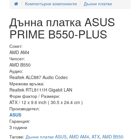
Компютърни компоненти
Дънни платки
Дънна платка ASUS
PRIME B550-PLUS
Сокет:
AMD AM4
Чипсет:
AMD B550
Аудио:
Realtek ALC887 Audio Codec
Мрежова връзка:
Realtek RTL8111H Gigabit LAN
Форм фактор / Размери:
ATX / 12 x 9.6 inch ( 30.5 x 24.4 cm )
Производител:
ASUS
Гаранция:
3 години
Тагове:
Дънни платки ASUS
,
AMD AM4
,
ATX
,
AMD B550