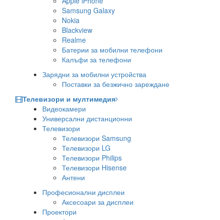
Apple iPhone
Samsung Galaxy
Nokia
Blackview
Realme
Батерии за мобилни телефони
Калъфи за телефони
Зарядни за мобилни устройства
Поставки за безжично зареждане
Телевизори и мултимедия
Видеокамери
Универсални дистанционни
Телевизори
Телевизори Samsung
Телевизори LG
Телевизори Philips
Телевизори Hisense
Антени
Професионални дисплеи
Аксесоари за дисплеи
Проектори