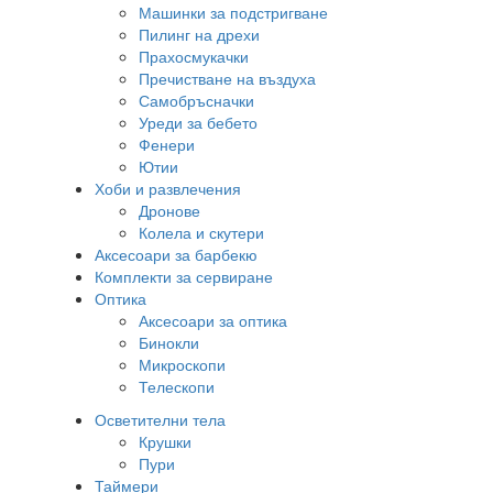
Машинки за подстригване
Пилинг на дрехи
Прахосмукачки
Пречистване на въздуха
Самобръсначки
Уреди за бебето
Фенери
Ютии
Хоби и развлечения
Дронове
Колела и скутери
Аксесоари за барбекю
Комплекти за сервиране
Оптика
Аксесоари за оптика
Бинокли
Микроскопи
Телескопи
Осветителни тела
Крушки
Пури
Таймери