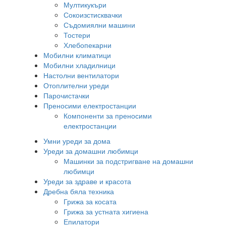
Мултикукъри
Сокоизстисквачки
Съдомиялни машини
Тостери
Хлебопекарни
Мобилни климатици
Мобилни хладилници
Настолни вентилатори
Отоплителни уреди
Парочистачки
Преносими електростанции
Компоненти за преносими
електростанции
Умни уреди за дома
Уреди за домашни любимци
Машинки за подстригване на домашни
любимци
Уреди за здраве и красота
Дребна бяла техника
Грижа за косата
Грижа за устната хигиена
Епилатори