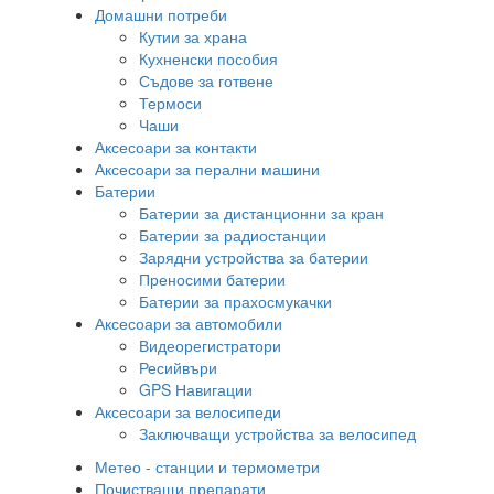
Домашни потреби
Кутии за храна
Кухненски пособия
Съдове за готвене
Термоси
Чаши
Аксесоари за контакти
Аксесоари за перални машини
Батерии
Батерии за дистанционни за кран
Батерии за радиостанции
Зарядни устройства за батерии
Преносими батерии
Батерии за прахосмукачки
Аксесоари за автомобили
Видеорегистратори
Ресийвъри
GPS Навигации
Аксесоари за велосипеди
Заключващи устройства за велосипед
Метео - станции и термометри
Почистващи препарати