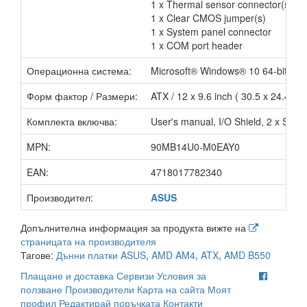
1 x Thermal sensor connector(s)
1 x Clear CMOS jumper(s)
1 x System panel connector
1 x COM port header
Операционна система:
Microsoft® Windows® 10 64-bit
Форм фактор / Размери:
ATX / 12 x 9.6 inch ( 30.5 x 24.4 cm
Комплекта включва:
User's manual, I/O Shield, 2 x SAT
MPN:
90MB14U0-M0EAY0
EAN:
4718017782340
Производител:
ASUS
Допълнителна информация за продукта вижте на
страницата на производителя
Тагове:
Дънни платки ASUS
,
AMD AM4
,
ATX
,
AMD B550
Плащане и доставка
Сервизи
Условия за
ползване
Производители
Карта на сайта
Моят
профил
Редактирай поръчката
Контакти