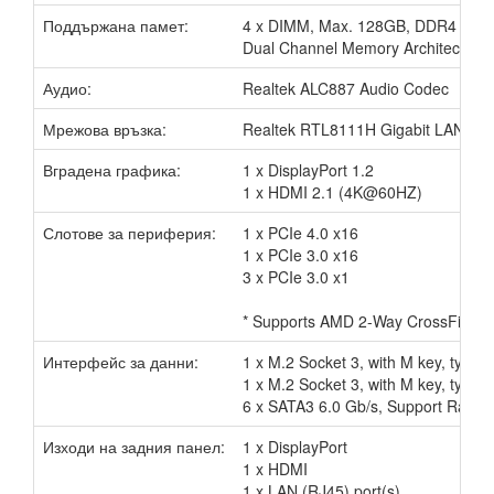
Поддържана памет:
4 x DIMM, Max. 128GB, DDR4 4800
Dual Channel Memory Architecture
Аудио:
Realtek ALC887 Audio Codec
Мрежова връзка:
Realtek RTL8111H Gigabit LAN
Вградена графика:
1 x DisplayPort 1.2
1 x HDMI 2.1 (4K@60HZ)
Слотове за периферия:
1 x PCIe 4.0 x16
1 x PCIe 3.0 x16
3 x PCIe 3.0 x1
* Supports AMD 2-Way CrossFireX 
Интерфейс за данни:
1 x M.2 Socket 3, with M key, typ
1 x M.2 Socket 3, with M key, type
6 x SATA3 6.0 Gb/s, Support Raid 0,
Изходи на задния панел:
1 x DisplayPort
1 x HDMI
1 x LAN (RJ45) port(s)