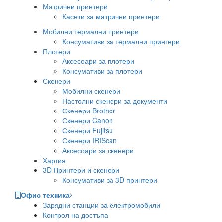
Матрични принтери
Касети за матрични принтери
Мобилни термални принтери
Консумативи за термални принтери
Плотери
Аксесоари за плотери
Консумативи за плотери
Скенери
Мобилни скенери
Настолни скенери за документи
Скенери Brother
Скенери Canon
Скенери Fujitsu
Скенери IRIScan
Аксесоари за скенери
Хартия
3D Принтери и скенери
Консумативи за 3D принтери
Офис техника
Зарядни станции за електромобили
Контрол на достъпа