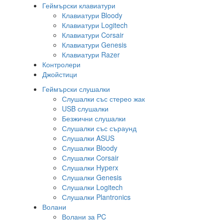
Геймърски клавиатури
Клавиатури Bloody
Клавиатури Logitech
Клавиатури Corsair
Клавиатури Genesis
Клавиатури Razer
Контролери
Джойстици
Геймърски слушалки
Слушалки със стерео жак
USB слушалки
Безжични слушалки
Слушалки със съраунд
Слушалки ASUS
Слушалки Bloody
Слушалки Corsair
Слушалки Hyperx
Слушалки Genesis
Слушалки Logitech
Слушалки Plantronics
Волани
Волани за PC