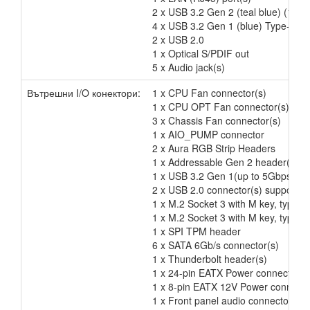
2 x USB 3.2 Gen 2 (teal blue) (1 x
4 x USB 3.2 Gen 1 (blue) Type-A
2 x USB 2.0
1 x Optical S/PDIF out
5 x Audio jack(s)
Вътрешни I/O конектори:
1 x CPU Fan connector(s)
1 x CPU OPT Fan connector(s)
3 x Chassis Fan connector(s)
1 x AIO_PUMP connector
2 x Aura RGB Strip Headers
1 x Addressable Gen 2 header(s)
1 x USB 3.2 Gen 1(up to 5Gbps) con
2 x USB 2.0 connector(s) support(s)
1 x M.2 Socket 3 with M key, type
1 x M.2 Socket 3 with M key, type 
1 x SPI TPM header
6 x SATA 6Gb/s connector(s)
1 x Thunderbolt header(s)
1 x 24-pin EATX Power connector(s
1 x 8-pin EATX 12V Power connecto
1 x Front panel audio connector(s)