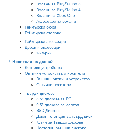
Волани за PlayStation 3
Волани за PlayStation 4
Волани за Xbox One
Аксесоари за волани
Геймърски бюра
Геймърски столове
Геймърски аксесоари
Дрехи и аксесоари
Фигурки
Носители на данни
Лентови устройства
Оптични устройства и носители
Външни оптични устройства
Оптични носители
Твърди дискове
3.5" дискове за PC
2.5" дискове за лаптоп
SSD Дискове
Докинг станция за твърд диск
Кутии за Твърди дискове
Настолни външни дискове