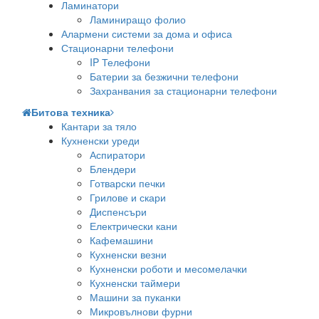
Ламинатори
Ламиниращо фолио
Алармени системи за дома и офиса
Стационарни телефони
IP Телефони
Батерии за безжични телефони
Захранвания за стационарни телефони
Битова техника
Кантари за тяло
Кухненски уреди
Аспиратори
Блендери
Готварски печки
Грилове и скари
Диспенсъри
Електрически кани
Кафемашини
Кухненски везни
Кухненски роботи и месомелачки
Кухненски таймери
Машини за пуканки
Микровълнови фурни