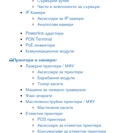
Сървърни кутии
Части и компоненти за сървъри
IP Камери
Аксесоари за IP камери
Аналогови камери
Powerline адаптери
PON Terminal
PoE инжектори
Комуникационни модули
Принтери и скенери
Лазерни принтери / МФУ
Аксесоари за принтери
Барабанни модули
Тонер касети
Машини за лазерно гравиране
Факс апарати
Мастиленоструйни принтери / МФУ
Мастилени касети
Етикетни принтери
POS принтери
Аксесоари за етикетни принтери
Консумативи за етикетни принтери