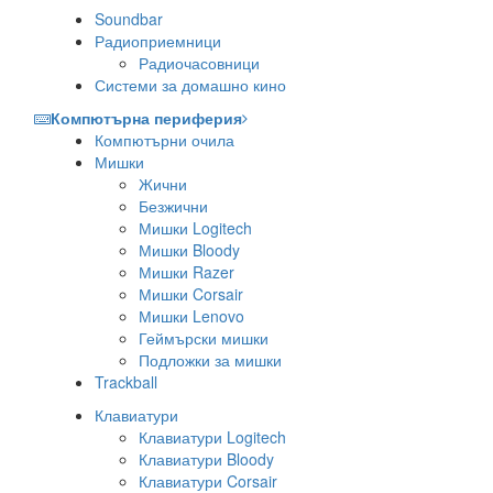
Soundbar
Радиоприемници
Радиочасовници
Системи за домашно кино
Компютърна периферия
Компютърни очила
Мишки
Жични
Безжични
Мишки Logitech
Мишки Bloody
Мишки Razer
Мишки Corsair
Мишки Lenovo
Геймърски мишки
Подложки за мишки
Trackball
Клавиатури
Клавиатури Logitech
Клавиатури Bloody
Клавиатури Corsair