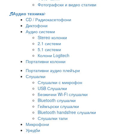
Фотографски и видео стативи
Аудио техника
CD / Радиокасетофони
Диктофони
Аудио системи
Stereo колонки
2.1 системи
5.1 системи
Колони Logitech
Портативни колонки
Портативни аудио плейъри
Слушалки
Слушалки с микрофон
USB Слушалки
Безжични Wi-Fi слушалки
Bluetooth слушалки
Геймърски слушалки
Bluetooth handsfree слушалки
Слушалки тапи
Микрофони
Уредби