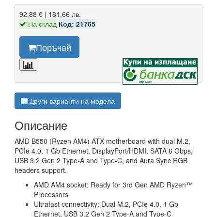
92,88 € | 181,66 лв.
На склад
Код: 21765
Поръчай
Други варианти на модела
Описание
AMD B550 (Ryzen AM4) ATX motherboard with dual M.2,
PCIe 4.0, 1 Gb Ethernet, DisplayPort/HDMI, SATA 6 Gbps,
USB 3.2 Gen 2 Type-A and Type-C, and Aura Sync RGB
headers support.
AMD AM4 socket: Ready for 3rd Gen AMD Ryzen™
Processors
Ultrafast connectivity: Dual M.2, PCIe 4.0, 1 Gb
Ethernet, USB 3.2 Gen 2 Type-A and Type-C