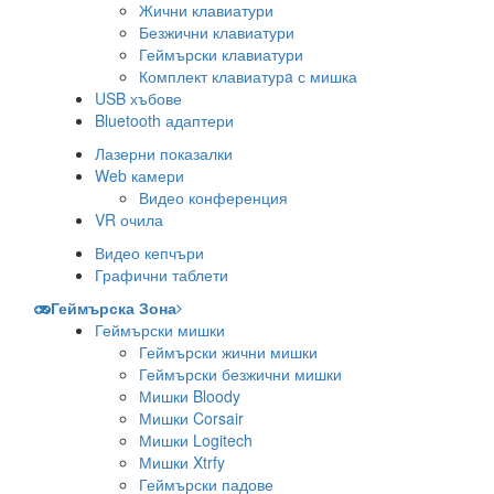
Жични клавиатури
Безжични клавиатури
Геймърски клавиатури
Комплект клавиатурa с мишка
USB хъбове
Bluetooth адаптери
Лазерни показалки
Web камери
Видео конференция
VR очила
Видео кепчъри
Графични таблети
Геймърска Зона
Геймърски мишки
Геймърски жични мишки
Геймърски безжични мишки
Мишки Bloody
Мишки Corsair
Мишки Logitech
Мишки Xtrfy
Геймърски падове