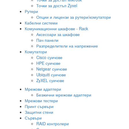
Точки за достъп Zyxel
Рутери
Опции и лицензи за рутери/комутатори
Кабелни системи
Комуникационни шкафове - Rack
Аксесоари за шкафове
Пач панели
Разпределители на напрежение
Комутатори
Cisco суичове
HPE суичове
Netgear суичове
Ubiquiti суичове
ZyXEL суичове
Мрежови адаптери
Безжични мрежови адаптери
Мрежови тестери
Принт сървъри
Защитни стени
Сървъри
RAID контролери