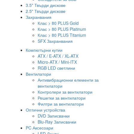
3.5" Твърди дискове
2.5" Твърди дискове
Захранвания
Клас > 80 PLUS Gold
Клас > 80 PLUS Platinum
Клас > 80 PLUS Titanium
SFX Захранвания
Компютърни кутии
ATX / E-ATX / XL-ATX
Micro-ATX / Mini-ITX
RGB LED светлини
Вентилатори
Антивибрационни елементи за
вентилатори
Контролери за вентилатори
Решетки за вентилатори
Филтри за вентилатори
Оптични устройства
DVD Записвачки
Blu-Ray Записвачки
PC Аксесоари
LED Ленти