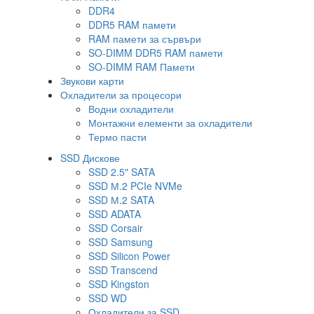
DDR4
DDR5 RAM памети
RAM памети за сървъри
SO-DIMM DDR5 RAM памети
SO-DIMM RAM Памети
Звукови карти
Охладители за процесори
Водни охладители
Монтажни елементи за охладители
Термо пасти
SSD Дискове
SSD 2.5" SATA
SSD М.2 PCIe NVMe
SSD М.2 SATA
SSD ADATA
SSD Corsair
SSD Samsung
SSD Silicon Power
SSD Transcend
SSD Kingston
SSD WD
Охладители за SSD