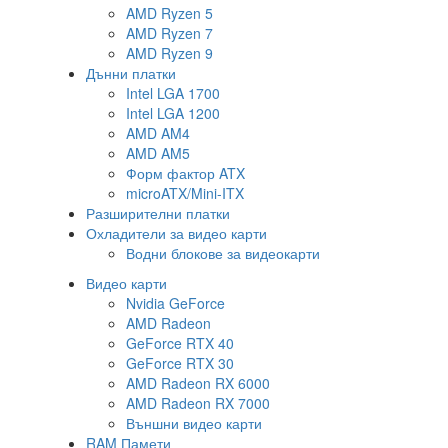
AMD Ryzen 5
AMD Ryzen 7
AMD Ryzen 9
Дънни платки
Intel LGA 1700
Intel LGA 1200
AMD AM4
AMD AM5
Форм фактор ATX
microATX/Mini-ITX
Разширителни платки
Охладители за видео карти
Водни блокове за видеокарти
Видео карти
Nvidia GeForce
AMD Radeon
GeForce RTX 40
GeForce RTX 30
AMD Radeon RX 6000
AMD Radeon RX 7000
Външни видео карти
RAM Памети