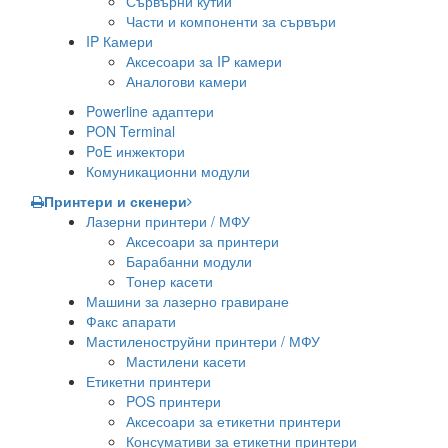
Сървърни кутии
Части и компоненти за сървъри
IP Камери
Аксесоари за IP камери
Аналогови камери
Powerline адаптери
PON Terminal
PoE инжектори
Комуникационни модули
Принтери и скенери
Лазерни принтери / МФУ
Аксесоари за принтери
Барабанни модули
Тонер касети
Машини за лазерно гравиране
Факс апарати
Мастиленоструйни принтери / МФУ
Мастилени касети
Етикетни принтери
POS принтери
Аксесоари за етикетни принтери
Консумативи за етикетни принтери