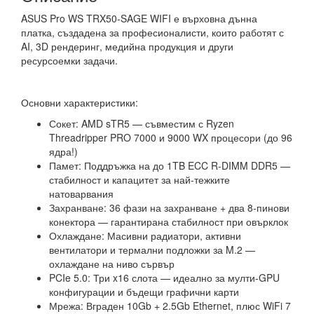
ASUS Pro WS TRX50-SAGE WIFI е върховна дънна
платка, създадена за професионалисти, които работят с
AI, 3D рендеринг, медийна продукция и други
ресурсоемки задачи.
Основни характеристики:
Сокет: AMD sTR5 — съвместим с Ryzen
Threadripper PRO 7000 и 9000 WX процесори (до 96
ядра!)
Памет: Поддръжка на до 1TB ECC R-DIMM DDR5 —
стабилност и капацитет за най-тежките
натоварвания
Захранване: 36 фази на захранване + два 8-пинови
конектора — гарантирана стабилност при овърклок
Охлаждане: Масивни радиатори, активни
вентилатори и термални подложки за M.2 —
охлаждане на ниво сървър
PCIe 5.0: Три x16 слота — идеално за мулти-GPU
конфигурации и бъдещи графични карти
Мрежа: Вграден 10Gb + 2.5Gb Ethernet, плюс WiFi 7