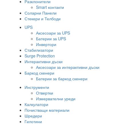
Разклонители
Smart контакти
Соларни Панели
Стекери и Телбоди
UPS
Аксесоари за UPS
Батерии за UPS
Инвертори
Стабилизатори
Surge Protection
Интерактивни дъски
Аксесоари за интерактивни дъски
Баркод скенери
Батерии за баркод скенери
Инструменти
Отвертки
Измервателни уреди
Калкулатори
Почистващи материали
Шредери
Гилотини