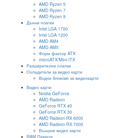
AMD Ryzen 5
AMD Ryzen 7
AMD Ryzen 9
Дънни платки
Intel LGA 1700
Intel LGA 1200
AMD AM4
AMD AM5
Форм фактор ATX
microATX/Mini-ITX
Разширителни платки
Охладители за видео карти
Водни блокове за видеокарти
Видео карти
Nvidia GeForce
AMD Radeon
GeForce RTX 40
GeForce RTX 30
AMD Radeon RX 6000
AMD Radeon RX 7000
Външни видео карти
RAM Памети