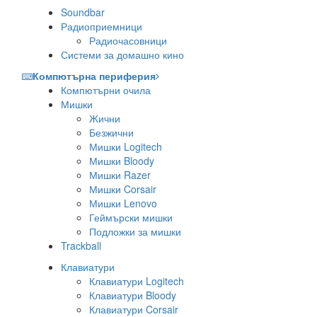
Soundbar
Радиоприемници
Радиочасовници
Системи за домашно кино
Компютърна периферия
Компютърни очила
Мишки
Жични
Безжични
Мишки Logitech
Мишки Bloody
Мишки Razer
Мишки Corsair
Мишки Lenovo
Геймърски мишки
Подложки за мишки
Trackball
Клавиатури
Клавиатури Logitech
Клавиатури Bloody
Клавиатури Corsair