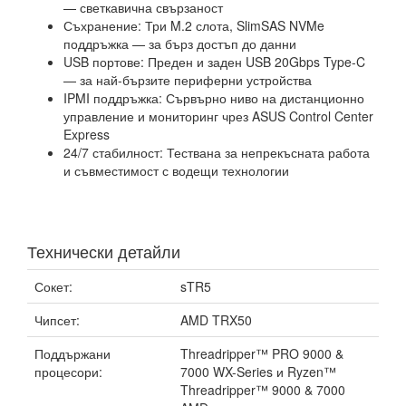
— светкавична свързаност
Съхранение: Три M.2 слота, SlimSAS NVMe
поддръжка — за бърз достъп до данни
USB портове: Преден и заден USB 20Gbps Type-C
— за най-бързите периферни устройства
IPMI поддръжка: Сървърно ниво на дистанционно
управление и мониторинг чрез ASUS Control Center
Express
24/7 стабилност: Тествана за непрекъсната работа
и съвместимост с водещи технологии
Технически детайли
Сокет:
sTR5
Чипсет:
AMD TRX50
Поддържани
Threadripper™ PRO 9000 &
процесори:
7000 WX-Series и Ryzen™
Threadripper™ 9000 & 7000