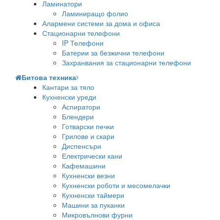
Ламинатори
Ламиниращо фолио
Алармени системи за дома и офиса
Стационарни телефони
IP Телефони
Батерии за безжични телефони
Захранвания за стационарни телефони
Битова техника
Кантари за тяло
Кухненски уреди
Аспиратори
Блендери
Готварски печки
Грилове и скари
Диспенсъри
Електрически кани
Кафемашини
Кухненски везни
Кухненски роботи и месомелачки
Кухненски таймери
Машини за пуканки
Микровълнови фурни