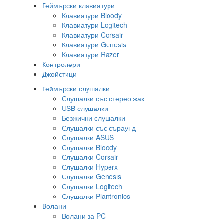
Геймърски клавиатури
Клавиатури Bloody
Клавиатури Logitech
Клавиатури Corsair
Клавиатури Genesis
Клавиатури Razer
Контролери
Джойстици
Геймърски слушалки
Слушалки със стерео жак
USB слушалки
Безжични слушалки
Слушалки със съраунд
Слушалки ASUS
Слушалки Bloody
Слушалки Corsair
Слушалки Hyperx
Слушалки Genesis
Слушалки Logitech
Слушалки Plantronics
Волани
Волани за PC