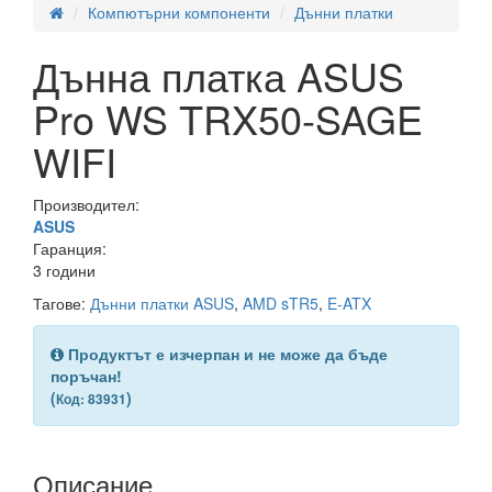
Компютърни компоненти
Дънни платки
Дънна платка ASUS
Pro WS TRX50-SAGE
WIFI
Производител:
ASUS
Гаранция:
3 години
Тагове:
Дънни платки ASUS
,
AMD sTR5
,
E-ATX
Продуктът е изчерпан и не може да бъде
поръчан!
(
)
Код: 83931
Описание