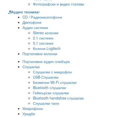
Фотографски и видео стативи
Аудио техника
CD / Радиокасетофони
Диктофони
Аудио системи
Stereo колонки
2.1 системи
5.1 системи
Колони Logitech
Портативни колонки
Портативни аудио плейъри
Слушалки
Слушалки с микрофон
USB Слушалки
Безжични Wi-Fi слушалки
Bluetooth слушалки
Геймърски слушалки
Bluetooth handsfree слушалки
Слушалки тапи
Микрофони
Уредби