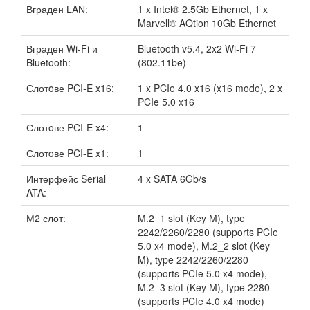
Вграден LAN:
1 x Intel® 2.5Gb Ethernet, 1 x
Marvell® AQtion 10Gb Ethernet
Вграден Wi-Fi и
Bluetooth v5.4, 2x2 Wi-Fi 7
Bluetooth:
(802.11be)
Слотoве PCI-E x16:
1 x PCIe 4.0 x16 (x16 mode), 2 x
PCIe 5.0 x16
Слотoве PCI-E x4:
1
Слотoве PCI-E x1:
1
Интерфейс Serial
4 x SATA 6Gb/s
ATA:
М2 слот:
M.2_1 slot (Key M), type
2242/2260/2280 (supports PCIe
5.0 x4 mode), M.2_2 slot (Key
M), type 2242/2260/2280
(supports PCIe 5.0 x4 mode),
M.2_3 slot (Key M), type 2280
(supports PCIe 4.0 x4 mode)