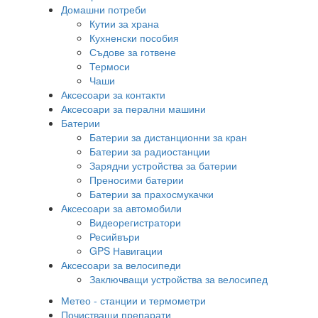
Домашни потреби
Кутии за храна
Кухненски пособия
Съдове за готвене
Термоси
Чаши
Аксесоари за контакти
Аксесоари за перални машини
Батерии
Батерии за дистанционни за кран
Батерии за радиостанции
Зарядни устройства за батерии
Преносими батерии
Батерии за прахосмукачки
Аксесоари за автомобили
Видеорегистратори
Ресийвъри
GPS Навигации
Аксесоари за велосипеди
Заключващи устройства за велосипед
Метео - станции и термометри
Почистващи препарати