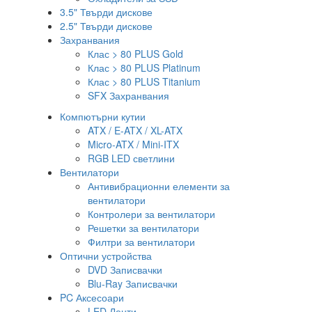
3.5" Твърди дискове
2.5" Твърди дискове
Захранвания
Клас > 80 PLUS Gold
Клас > 80 PLUS Platinum
Клас > 80 PLUS Titanium
SFX Захранвания
Компютърни кутии
ATX / E-ATX / XL-ATX
Micro-ATX / Mini-ITX
RGB LED светлини
Вентилатори
Антивибрационни елементи за
вентилатори
Контролери за вентилатори
Решетки за вентилатори
Филтри за вентилатори
Оптични устройства
DVD Записвачки
Blu-Ray Записвачки
PC Аксесоари
LED Ленти