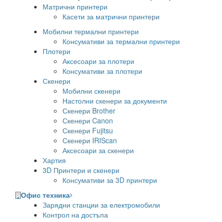
Матрични принтери
Касети за матрични принтери
Мобилни термални принтери
Консумативи за термални принтери
Плотери
Аксесоари за плотери
Консумативи за плотери
Скенери
Мобилни скенери
Настолни скенери за документи
Скенери Brother
Скенери Canon
Скенери Fujitsu
Скенери IRIScan
Аксесоари за скенери
Хартия
3D Принтери и скенери
Консумативи за 3D принтери
Офис техника
Зарядни станции за електромобили
Контрол на достъпа