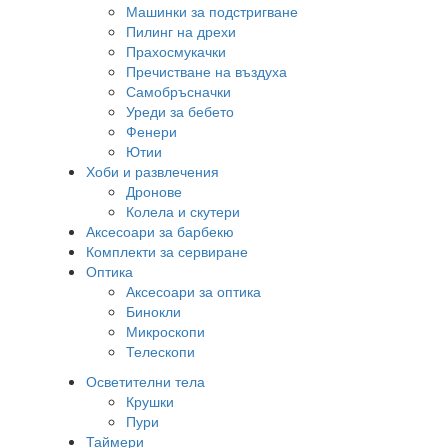
Машинки за подстригване
Пилинг на дрехи
Прахосмукачки
Пречистване на въздуха
Самобръсначки
Уреди за бебето
Фенери
Ютии
Хоби и развлечения
Дронове
Колела и скутери
Аксесоари за барбекю
Комплекти за сервиране
Оптика
Аксесоари за оптика
Бинокли
Микроскопи
Телескопи
Осветителни тела
Крушки
Пури
Таймери