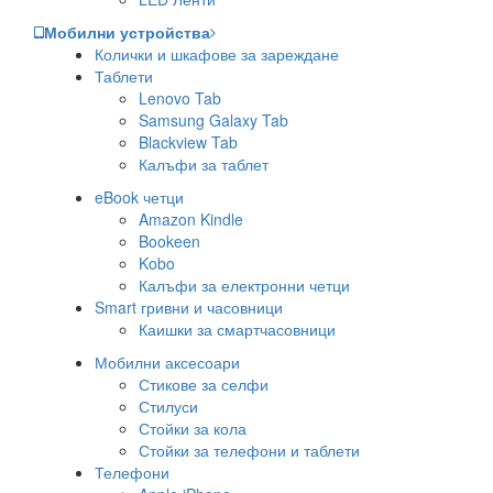
Мобилни устройства
Колички и шкафове за зареждане
Таблети
Lenovo Tab
Samsung Galaxy Tab
Blackview Tab
Калъфи за таблет
eBook четци
Amazon Kindle
Bookeen
Kobo
Калъфи за електронни четци
Smart гривни и часовници
Каишки за смартчасовници
Мобилни аксесоари
Стикове за селфи
Стилуси
Стойки за кола
Стойки за телефони и таблети
Телефони