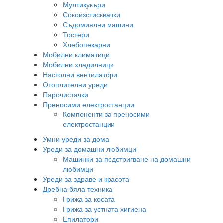
Мултикукъри
Сокоизстисквачки
Съдомиялни машини
Тостери
Хлебопекарни
Мобилни климатици
Мобилни хладилници
Настолни вентилатори
Отоплителни уреди
Парочистачки
Преносими електростанции
Компоненти за преносими
електростанции
Умни уреди за дома
Уреди за домашни любимци
Машинки за подстригване на домашни
любимци
Уреди за здраве и красота
Дребна бяла техника
Грижа за косата
Грижа за устната хигиена
Епилатори