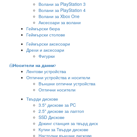
Волани за PlayStation 3
Волани за PlayStation 4
Волани за Xbox One
Аксесоари за волани
Геймърски бюра
Геймърски столове
Геймърски аксесоари
Дрехи и аксесоари
Фигурки
Носители на данни
Лентови устройства
Оптични устройства и носители
Външни оптични устройства
Оптични носители
Твърди дискове
3.5" дискове за PC
2.5" дискове за лаптоп
SSD Дискове
Докинг станция за твърд диск
Кутии за Твърди дискове
Настолни външни дискове