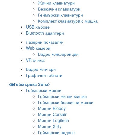
Жични клавиатури
Безжични клавиатури
Геймърски клавиатури
Комплект клавиатурa с мишка
USB хъбове
Bluetooth адаптери
Лазерни показалки
Web камери
Видео конференция
VR очила
Видео кепчъри
Графични таблети
Геймърска Зона
Геймърски мишки
Геймърски жични мишки
Геймърски безжични мишки
Мишки Bloody
Мишки Corsair
Мишки Logitech
Мишки Xtrfy
Геймърски падове