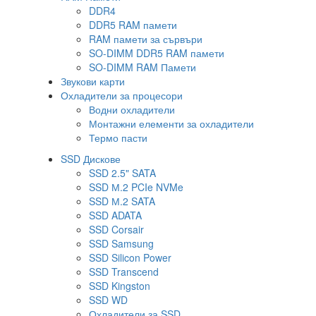
DDR4
DDR5 RAM памети
RAM памети за сървъри
SO-DIMM DDR5 RAM памети
SO-DIMM RAM Памети
Звукови карти
Охладители за процесори
Водни охладители
Монтажни елементи за охладители
Термо пасти
SSD Дискове
SSD 2.5" SATA
SSD М.2 PCIe NVMe
SSD М.2 SATA
SSD ADATA
SSD Corsair
SSD Samsung
SSD Silicon Power
SSD Transcend
SSD Kingston
SSD WD
Охладители за SSD