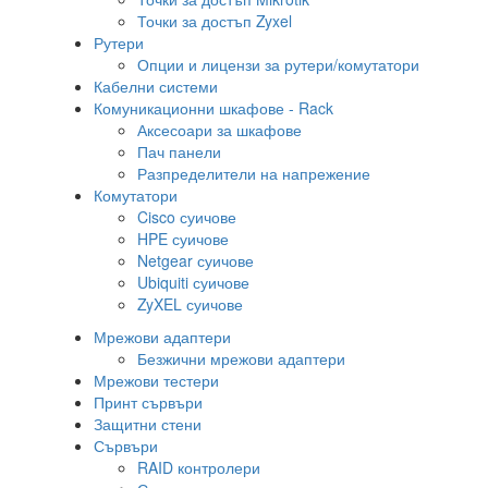
Точки за достъп Zyxel
Рутери
Опции и лицензи за рутери/комутатори
Кабелни системи
Комуникационни шкафове - Rack
Аксесоари за шкафове
Пач панели
Разпределители на напрежение
Комутатори
Cisco суичове
HPE суичове
Netgear суичове
Ubiquiti суичове
ZyXEL суичове
Мрежови адаптери
Безжични мрежови адаптери
Мрежови тестери
Принт сървъри
Защитни стени
Сървъри
RAID контролери