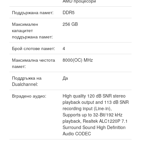
AMD процесори
Поддържана памет:
DDR5
Максимален
256 GB
капацитет
поддържана памет:
Брой слотове памет:
4
Максимална честота
8000(OC) MHz
памет:
Поддръжка на
Да
Dualchannel:
Вградено аудио:
High quality 120 dB SNR stereo
playback output and 113 dB SNR
recording input (Line-in),
Supports up to 32-Bit/192 kHz
playback, Realtek ALC1220P 7.1
Surround Sound High Definition
Audio CODEC