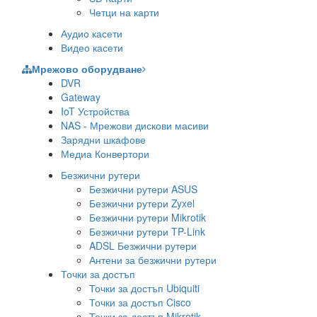
Четци на карти
Аудио касети
Видео касети
Мрежово оборудване
DVR
Gateway
IoT Устройства
NAS - Мрежови дискови масиви
Зарядни шкафове
Медиа Конвертори
Безжични рутери
Безжични рутери ASUS
Безжични рутери Zyxel
Безжични рутери Mikrotik
Безжични рутери TP-Link
ADSL Безжични рутери
Антени за безжични рутери
Точки за достъп
Точки за достъп Ubiquiti
Точки за достъп Cisco
Точки за достъп Mikrotik