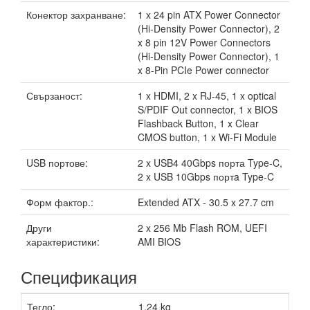
Конектор захранване:
1 x 24 pin ATX Power Connector
(Hi-Density Power Connector), 2
x 8 pin 12V Power Connectors
(Hi-Density Power Connector), 1
x 8-Pin PCIe Power connector
Свързаност:
1 x HDMI, 2 x RJ-45, 1 x optical
S/PDIF Out connector, 1 x BIOS
Flashback Button, 1 x Clear
CMOS button, 1 x Wi-Fi Module
USB портове:
2 x USB4 40Gbps порта Type-C,
2 x USB 10Gbps портa Type-C
Форм фактор.:
Extended ATX - 30.5 x 27.7 cm
Други
2 x 256 Mb Flash ROM, UEFI
характеристики:
AMI BIOS
Спецификация
Тегло:
1.24 kg