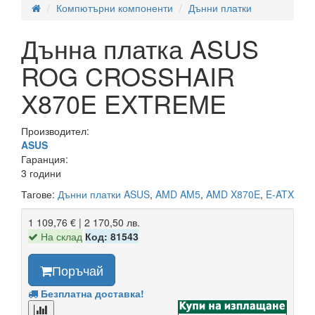
Компютърни компоненти
Дънни платки
Дънна платка ASUS
ROG CROSSHAIR
X870E EXTREME
Производител:
ASUS
Гаранция:
3 години
Тагове:
Дънни платки ASUS
,
AMD AM5
,
AMD X870E
,
E-ATX
1 109,76 € | 2 170,50 лв.
На склад
Код: 81543
Поръчай
Безплатна доставка!