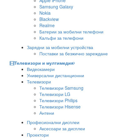
Apple iPhone
Samsung Galaxy
Nokia
Blackview
Realme
Батерии за мобилни телефони
Калъфи за телефони
Зарядни за мобилни устройства
Поставки за безжично зареждане
Телевизори и мултимедия
Видеокамери
Универсални дистанционни
Телевизори
Телевизори Samsung
Телевизори LG
Телевизори Philips
Телевизори Hisense
Антени
Професионални дисплеи
Аксесоари за дисплеи
Проектори