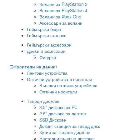
Волани за PlayStation 3
Волани за PlayStation 4
Волани за Xbox One
Аксесоари за волани
Геймърски бюра
Геймърски столове
Геймърски аксесоари
Дрехи и аксесоари
Фигурки
Носители на данни
Лентови устройства
Оптични устройства и носители
Външни оптични устройства
Оптични носители
Твърди дискове
3.5" дискове за PC
2.5" дискове за лаптоп
SSD Дискове
Докинг станция за твърд диск
Кутии за Твърди дискове
Настолни външни дискове