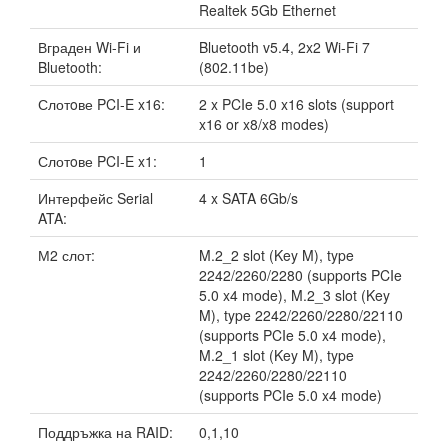
Realtek 5Gb Ethernet
Вграден Wi-Fi и
Bluetooth v5.4, 2x2 Wi-Fi 7
Bluetooth:
(802.11be)
Слотoве PCI-E x16:
2 x PCIe 5.0 x16 slots (support
x16 or x8/x8 modes)
Слотoве PCI-E x1:
1
Интерфейс Serial
4 x SATA 6Gb/s
ATA:
М2 слот:
M.2_2 slot (Key M), type
2242/2260/2280 (supports PCIe
5.0 x4 mode), M.2_3 slot (Key
M), type 2242/2260/2280/22110
(supports PCIe 5.0 x4 mode),
M.2_1 slot (Key M), type
2242/2260/2280/22110
(supports PCIe 5.0 x4 mode)
Поддръжка на RAID:
0,1,10