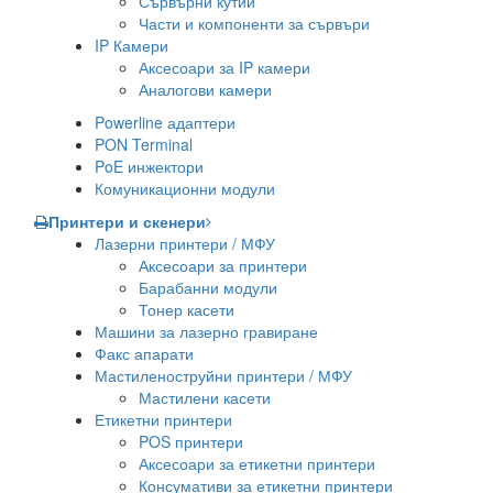
Сървърни кутии
Части и компоненти за сървъри
IP Камери
Аксесоари за IP камери
Аналогови камери
Powerline адаптери
PON Terminal
PoE инжектори
Комуникационни модули
Принтери и скенери
Лазерни принтери / МФУ
Аксесоари за принтери
Барабанни модули
Тонер касети
Машини за лазерно гравиране
Факс апарати
Мастиленоструйни принтери / МФУ
Мастилени касети
Етикетни принтери
POS принтери
Аксесоари за етикетни принтери
Консумативи за етикетни принтери