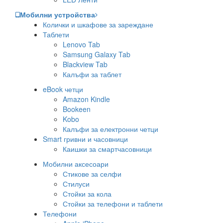
Мобилни устройства
Колички и шкафове за зареждане
Таблети
Lenovo Tab
Samsung Galaxy Tab
Blackview Tab
Калъфи за таблет
eBook четци
Amazon Kindle
Bookeen
Kobo
Калъфи за електронни четци
Smart гривни и часовници
Каишки за смартчасовници
Мобилни аксесоари
Стикове за селфи
Стилуси
Стойки за кола
Стойки за телефони и таблети
Телефони