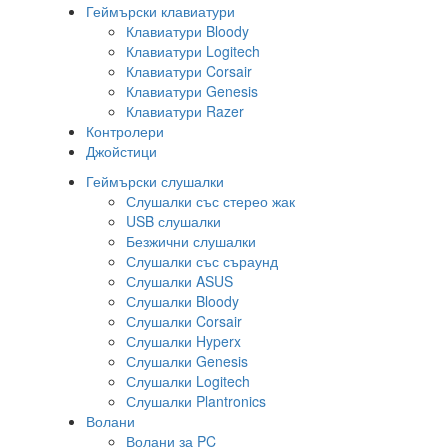
Геймърски клавиатури
Клавиатури Bloody
Клавиатури Logitech
Клавиатури Corsair
Клавиатури Genesis
Клавиатури Razer
Контролери
Джойстици
Геймърски слушалки
Слушалки със стерео жак
USB слушалки
Безжични слушалки
Слушалки със съраунд
Слушалки ASUS
Слушалки Bloody
Слушалки Corsair
Слушалки Hyperx
Слушалки Genesis
Слушалки Logitech
Слушалки Plantronics
Волани
Волани за PC