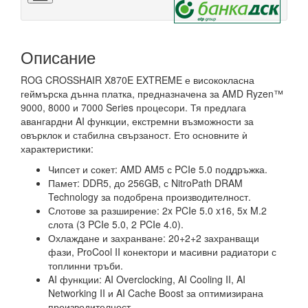
Описание
ROG CROSSHAIR X870E EXTREME е висококласна
геймърска дънна платка, предназначена за AMD Ryzen™
9000, 8000 и 7000 Series процесори. Тя предлага
авангардни AI функции, екстремни възможности за
овърклок и стабилна свързаност. Ето основните ѝ
характеристики:
Чипсет и сокет: AMD AM5 с PCIe 5.0 поддръжка.
Памет: DDR5, до 256GB, с NitroPath DRAM
Technology за подобрена производителност.
Слотове за разширение: 2x PCIe 5.0 x16, 5x M.2
слота (3 PCIe 5.0, 2 PCIe 4.0).
Охлаждане и захранване: 20+2+2 захранващи
фази, ProCool II конектори и масивни радиатори с
топлинни тръби.
AI функции: AI Overclocking, AI Cooling II, AI
Networking II и AI Cache Boost за оптимизирана
производителност.