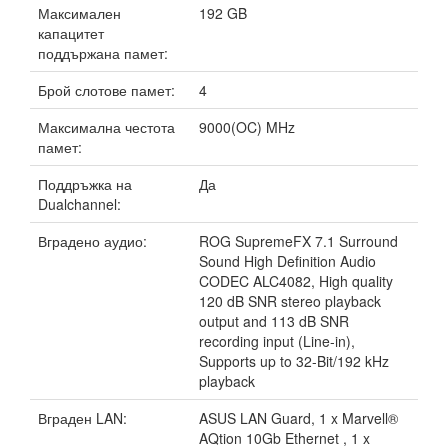
Максимален
192 GB
капацитет
поддържана памет:
Брой слотове памет:
4
Максимална честота
9000(OC) MHz
памет:
Поддръжка на
Да
Dualchannel:
Вградено аудио:
ROG SupremeFX 7.1 Surround
Sound High Definition Audio
CODEC ALC4082, High quality
120 dB SNR stereo playback
output and 113 dB SNR
recording input (Line-in),
Supports up to 32-Bit/192 kHz
playback
Вграден LAN:
ASUS LAN Guard, 1 x Marvell®
AQtion 10Gb Ethernet , 1 x