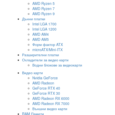
AMD Ryzen 5
AMD Ryzen 7
AMD Ryzen 9
Дънни платки
Intel LGA 1700
Intel LGA 1200
AMD AM4
AMD AM5
Форм фактор ATX
microATX/Mini-ITX
Разширителни платки
Охладители за видео карти
Водни блокове за видеокарти
Видео карти
Nvidia GeForce
AMD Radeon
GeForce RTX 40
GeForce RTX 30
AMD Radeon RX 6000
AMD Radeon RX 7000
Външни видео карти
RAM Памети