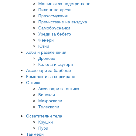
Машинки за подстригване
Пилинг на дрехи
Прахосмукачки
Пречистване на въздуха
Самобръсначки
Уреди за бебето
Фенери
Ютии
Хоби и развлечения
Дронове
Колела и скутери
Аксесоари за барбекю
Комплекти за сервиране
Оптика
Аксесоари за оптика
Бинокли
Микроскопи
Телескопи
Осветителни тела
Крушки
Пури
Таймери