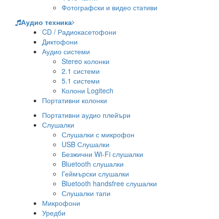
Фотографски и видео стативи
Аудио техника
CD / Радиокасетофони
Диктофони
Аудио системи
Stereo колонки
2.1 системи
5.1 системи
Колони Logitech
Портативни колонки
Портативни аудио плейъри
Слушалки
Слушалки с микрофон
USB Слушалки
Безжични Wi-Fi слушалки
Bluetooth слушалки
Геймърски слушалки
Bluetooth handsfree слушалки
Слушалки тапи
Микрофони
Уредби