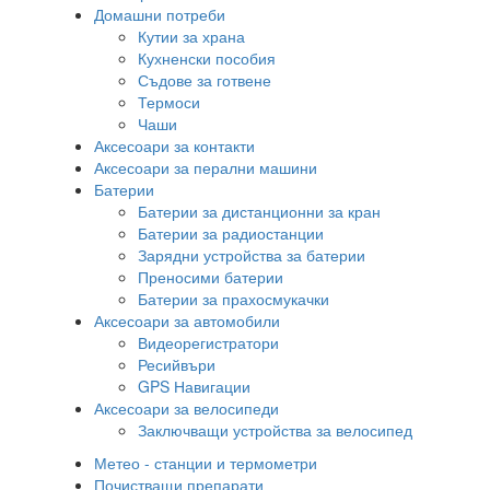
Домашни потреби
Кутии за храна
Кухненски пособия
Съдове за готвене
Термоси
Чаши
Аксесоари за контакти
Аксесоари за перални машини
Батерии
Батерии за дистанционни за кран
Батерии за радиостанции
Зарядни устройства за батерии
Преносими батерии
Батерии за прахосмукачки
Аксесоари за автомобили
Видеорегистратори
Ресийвъри
GPS Навигации
Аксесоари за велосипеди
Заключващи устройства за велосипед
Метео - станции и термометри
Почистващи препарати