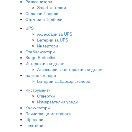
Разклонители
Smart контакти
Соларни Панели
Стекери и Телбоди
UPS
Аксесоари за UPS
Батерии за UPS
Инвертори
Стабилизатори
Surge Protection
Интерактивни дъски
Аксесоари за интерактивни дъски
Баркод скенери
Батерии за баркод скенери
Инструменти
Отвертки
Измервателни уреди
Калкулатори
Почистващи материали
Шредери
Гилотини