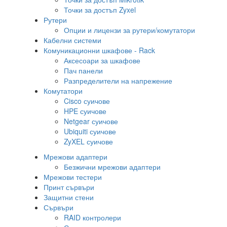
Точки за достъп Zyxel
Рутери
Опции и лицензи за рутери/комутатори
Кабелни системи
Комуникационни шкафове - Rack
Аксесоари за шкафове
Пач панели
Разпределители на напрежение
Комутатори
Cisco суичове
HPE суичове
Netgear суичове
Ubiquiti суичове
ZyXEL суичове
Мрежови адаптери
Безжични мрежови адаптери
Мрежови тестери
Принт сървъри
Защитни стени
Сървъри
RAID контролери