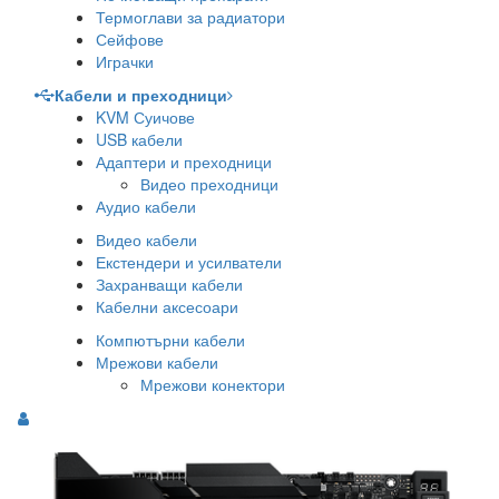
Термоглави за радиатори
Сейфове
Играчки
Кабели и преходници
KVM Суичове
USB кабели
Адаптери и преходници
Видео преходници
Аудио кабели
Видео кабели
Екстендери и усилватели
Захранващи кабели
Кабелни аксесоари
Компютърни кабели
Мрежови кабели
Мрежови конектори