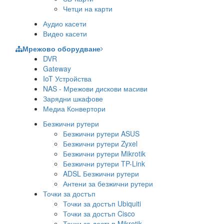
Четци на карти
Аудио касети
Видео касети
Мрежово оборудване
DVR
Gateway
IoT Устройства
NAS - Мрежови дискови масиви
Зарядни шкафове
Медиа Конвертори
Безжични рутери
Безжични рутери ASUS
Безжични рутери Zyxel
Безжични рутери Mikrotik
Безжични рутери TP-Link
ADSL Безжични рутери
Антени за безжични рутери
Точки за достъп
Точки за достъп Ubiquiti
Точки за достъп Cisco
Точки за достъп Mikrotik