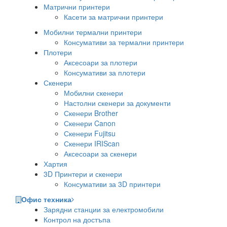
Матрични принтери
Касети за матрични принтери
Мобилни термални принтери
Консумативи за термални принтери
Плотери
Аксесоари за плотери
Консумативи за плотери
Скенери
Мобилни скенери
Настолни скенери за документи
Скенери Brother
Скенери Canon
Скенери Fujitsu
Скенери IRIScan
Аксесоари за скенери
Хартия
3D Принтери и скенери
Консумативи за 3D принтери
Офис техника
Зарядни станции за електромобили
Контрол на достъпа