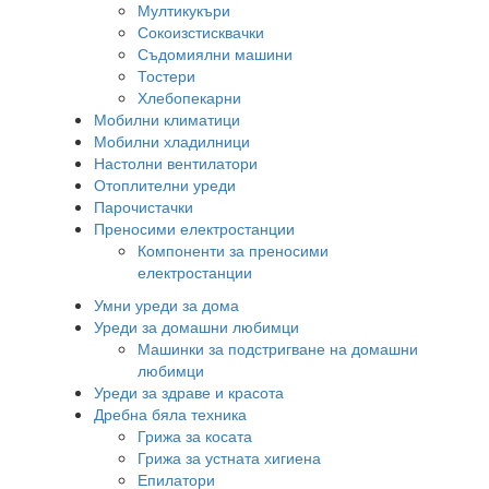
Мултикукъри
Сокоизстисквачки
Съдомиялни машини
Тостери
Хлебопекарни
Мобилни климатици
Мобилни хладилници
Настолни вентилатори
Отоплителни уреди
Парочистачки
Преносими електростанции
Компоненти за преносими
електростанции
Умни уреди за дома
Уреди за домашни любимци
Машинки за подстригване на домашни
любимци
Уреди за здраве и красота
Дребна бяла техника
Грижа за косата
Грижа за устната хигиена
Епилатори