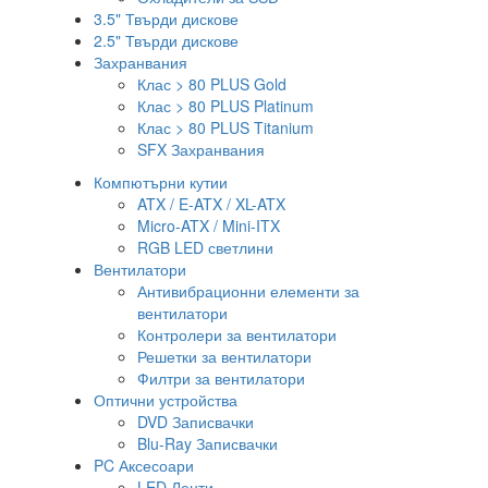
3.5" Твърди дискове
2.5" Твърди дискове
Захранвания
Клас > 80 PLUS Gold
Клас > 80 PLUS Platinum
Клас > 80 PLUS Titanium
SFX Захранвания
Компютърни кутии
ATX / E-ATX / XL-ATX
Micro-ATX / Mini-ITX
RGB LED светлини
Вентилатори
Антивибрационни елементи за
вентилатори
Контролери за вентилатори
Решетки за вентилатори
Филтри за вентилатори
Оптични устройства
DVD Записвачки
Blu-Ray Записвачки
PC Аксесоари
LED Ленти