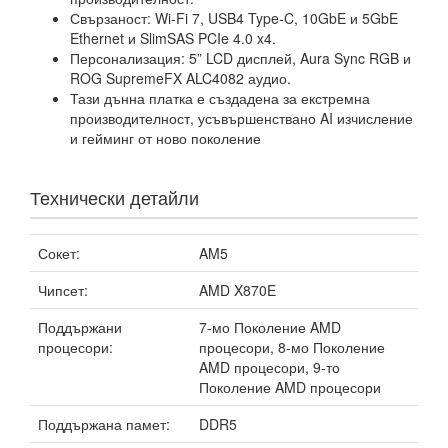
Свързаност: Wi-Fi 7, USB4 Type-C, 10GbE и 5GbE
Ethernet и SlimSAS PCIe 4.0 x4.
Персонализация: 5” LCD дисплей, Aura Sync RGB и
ROG SupremeFX ALC4082 аудио.
Тази дънна платка е създадена за екстремна
производителност, усъвършенствано AI изчисление
и гейминг от ново поколение
Технически детайли
Сокет:
AM5
Чипсет:
AMD X870E
Поддържани
7-мо Поколение AMD
процесори:
процесори, 8-мо Поколение
AMD процесори, 9-то
Поколение AMD процесори
Поддържана памет:
DDR5