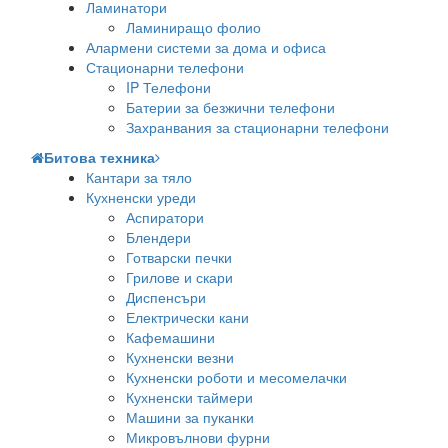
Ламинатори
Ламиниращо фолио
Алармени системи за дома и офиса
Стационарни телефони
IP Телефони
Батерии за безжични телефони
Захранвания за стационарни телефони
Битова техника
Кантари за тяло
Кухненски уреди
Аспиратори
Блендери
Готварски печки
Грилове и скари
Диспенсъри
Електрически кани
Кафемашини
Кухненски везни
Кухненски роботи и месомелачки
Кухненски таймери
Машини за пуканки
Микровълнови фурни