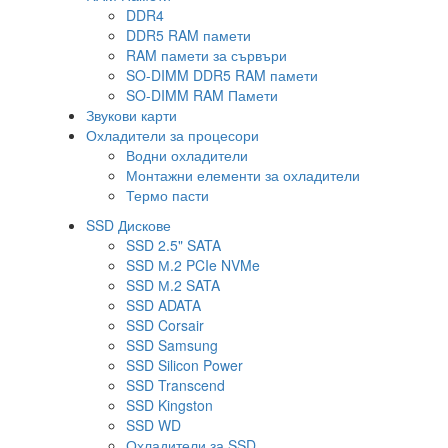
DDR4
DDR5 RAM памети
RAM памети за сървъри
SO-DIMM DDR5 RAM памети
SO-DIMM RAM Памети
Звукови карти
Охладители за процесори
Водни охладители
Монтажни елементи за охладители
Термо пасти
SSD Дискове
SSD 2.5" SATA
SSD М.2 PCIe NVMe
SSD М.2 SATA
SSD ADATA
SSD Corsair
SSD Samsung
SSD Silicon Power
SSD Transcend
SSD Kingston
SSD WD
Охладители за SSD