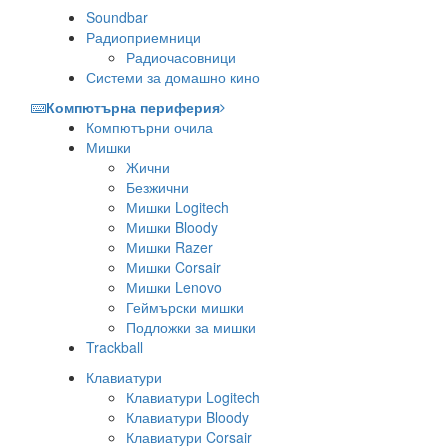
Soundbar
Радиоприемници
Радиочасовници
Системи за домашно кино
Компютърна периферия
Компютърни очила
Мишки
Жични
Безжични
Мишки Logitech
Мишки Bloody
Мишки Razer
Мишки Corsair
Мишки Lenovo
Геймърски мишки
Подложки за мишки
Trackball
Клавиатури
Клавиатури Logitech
Клавиатури Bloody
Клавиатури Corsair