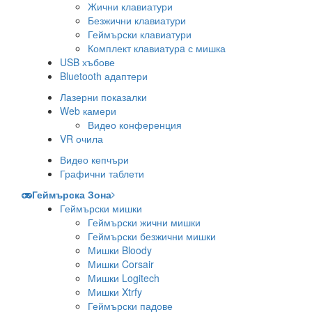
Жични клавиатури
Безжични клавиатури
Геймърски клавиатури
Комплект клавиатурa с мишка
USB хъбове
Bluetooth адаптери
Лазерни показалки
Web камери
Видео конференция
VR очила
Видео кепчъри
Графични таблети
Геймърска Зона
Геймърски мишки
Геймърски жични мишки
Геймърски безжични мишки
Мишки Bloody
Мишки Corsair
Мишки Logitech
Мишки Xtrfy
Геймърски падове