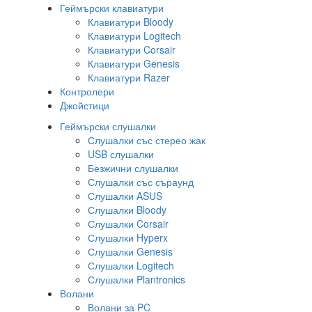
Геймърски клавиатури
Клавиатури Bloody
Клавиатури Logitech
Клавиатури Corsair
Клавиатури Genesis
Клавиатури Razer
Контролери
Джойстици
Геймърски слушалки
Слушалки със стерео жак
USB слушалки
Безжични слушалки
Слушалки със съраунд
Слушалки ASUS
Слушалки Bloody
Слушалки Corsair
Слушалки Hyperx
Слушалки Genesis
Слушалки Logitech
Слушалки Plantronics
Волани
Волани за PC