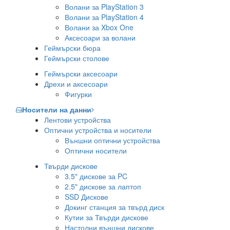
Волани за PlayStation 3
Волани за PlayStation 4
Волани за Xbox One
Аксесоари за волани
Геймърски бюра
Геймърски столове
Геймърски аксесоари
Дрехи и аксесоари
Фигурки
Носители на данни
Лентови устройства
Оптични устройства и носители
Външни оптични устройства
Оптични носители
Твърди дискове
3.5" дискове за PC
2.5" дискове за лаптоп
SSD Дискове
Докинг станция за твърд диск
Кутии за Твърди дискове
Настолни външни дискове