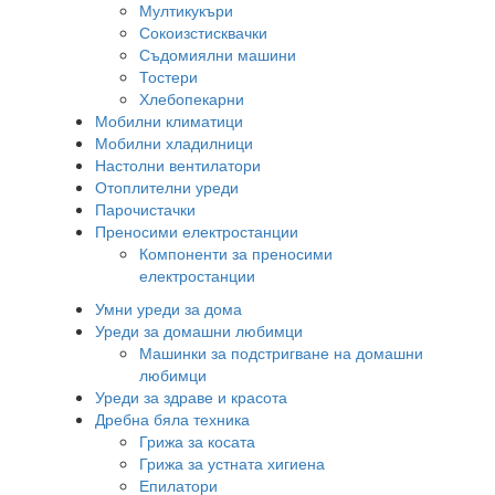
Мултикукъри
Сокоизстисквачки
Съдомиялни машини
Тостери
Хлебопекарни
Мобилни климатици
Мобилни хладилници
Настолни вентилатори
Отоплителни уреди
Парочистачки
Преносими електростанции
Компоненти за преносими
електростанции
Умни уреди за дома
Уреди за домашни любимци
Машинки за подстригване на домашни
любимци
Уреди за здраве и красота
Дребна бяла техника
Грижа за косата
Грижа за устната хигиена
Епилатори