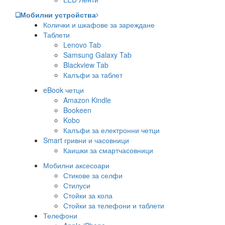
Мобилни устройства
Колички и шкафове за зареждане
Таблети
Lenovo Tab
Samsung Galaxy Tab
Blackview Tab
Калъфи за таблет
eBook четци
Amazon Kindle
Bookeen
Kobo
Калъфи за електронни четци
Smart гривни и часовници
Каишки за смартчасовници
Мобилни аксесоари
Стикове за селфи
Стилуси
Стойки за кола
Стойки за телефони и таблети
Телефони