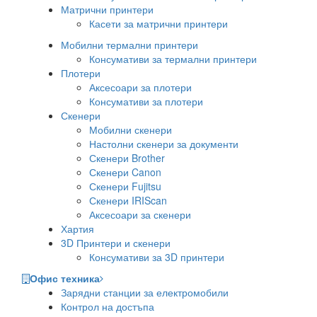
Матрични принтери
Касети за матрични принтери
Мобилни термални принтери
Консумативи за термални принтери
Плотери
Аксесоари за плотери
Консумативи за плотери
Скенери
Мобилни скенери
Настолни скенери за документи
Скенери Brother
Скенери Canon
Скенери Fujitsu
Скенери IRIScan
Аксесоари за скенери
Хартия
3D Принтери и скенери
Консумативи за 3D принтери
Офис техника
Зарядни станции за електромобили
Контрол на достъпа