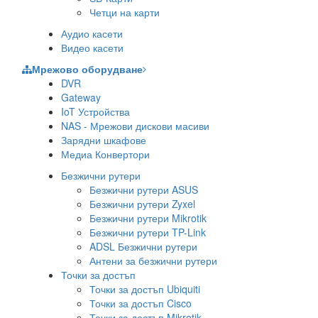
Четци на карти
Аудио касети
Видео касети
Мрежово оборудване
DVR
Gateway
IoT Устройства
NAS - Мрежови дискови масиви
Зарядни шкафове
Медиа Конвертори
Безжични рутери
Безжични рутери ASUS
Безжични рутери Zyxel
Безжични рутери Mikrotik
Безжични рутери TP-Link
ADSL Безжични рутери
Антени за безжични рутери
Точки за достъп
Точки за достъп Ubiquiti
Точки за достъп Cisco
Точки за достъп Mikrotik