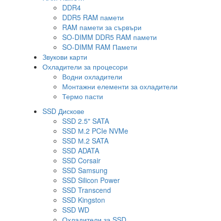
DDR4
DDR5 RAM памети
RAM памети за сървъри
SO-DIMM DDR5 RAM памети
SO-DIMM RAM Памети
Звукови карти
Охладители за процесори
Водни охладители
Монтажни елементи за охладители
Термо пасти
SSD Дискове
SSD 2.5" SATA
SSD М.2 PCIe NVMe
SSD М.2 SATA
SSD ADATA
SSD Corsair
SSD Samsung
SSD Silicon Power
SSD Transcend
SSD Kingston
SSD WD
Охладители за SSD