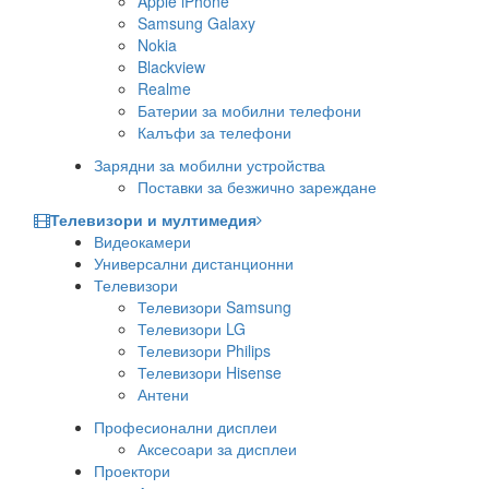
Apple iPhone
Samsung Galaxy
Nokia
Blackview
Realme
Батерии за мобилни телефони
Калъфи за телефони
Зарядни за мобилни устройства
Поставки за безжично зареждане
Телевизори и мултимедия
Видеокамери
Универсални дистанционни
Телевизори
Телевизори Samsung
Телевизори LG
Телевизори Philips
Телевизори Hisense
Антени
Професионални дисплеи
Аксесоари за дисплеи
Проектори