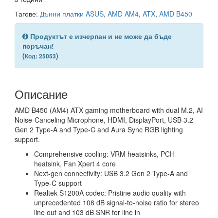
Тагове:
Дънни платки ASUS
,
AMD AM4
,
ATX
,
AMD B450
Продуктът е изчерпан и не може да бъде
поръчан!
(
)
Код: 25053
Описание
AMD B450 (AM4) ATX gaming motherboard with dual M.2, AI
Noise-Canceling Microphone, HDMI, DisplayPort, USB 3.2
Gen 2 Type-A and Type-C and Aura Sync RGB lighting
support.
Comprehensive cooling: VRM heatsinks, PCH
heatsink, Fan Xpert 4 core
Next-gen connectivity: USB 3.2 Gen 2 Type-A and
Type-C support
Realtek S1200A codec: Pristine audio quality with
unprecedented 108 dB signal-to-noise ratio for stereo
line out and 103 dB SNR for line in