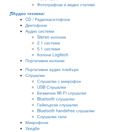
Фотографски и видео стативи
Аудио техника
CD / Радиокасетофони
Диктофони
Аудио системи
Stereo колонки
2.1 системи
5.1 системи
Колони Logitech
Портативни колонки
Портативни аудио плейъри
Слушалки
Слушалки с микрофон
USB Слушалки
Безжични Wi-Fi слушалки
Bluetooth слушалки
Геймърски слушалки
Bluetooth handsfree слушалки
Слушалки тапи
Микрофони
Уредби