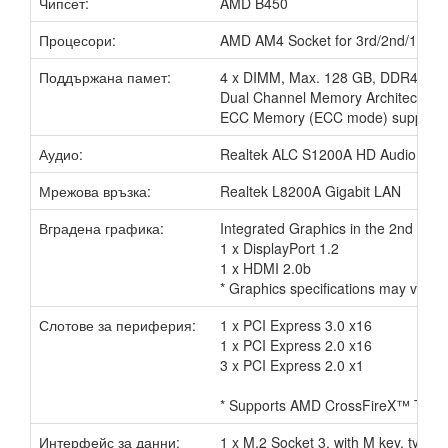
Чипсет:
AMD B450
Процесори:
AMD AM4 Socket for 3rd/2nd/1st 
Поддържана памет:
4 x DIMM, Max. 128 GB, DDR4 440
Dual Channel Memory Architecture
ECC Memory (ECC mode) support v
Аудио:
Realtek ALC S1200A HD Audio Cod
Мрежова връзка:
Realtek L8200A Gigabit LAN
Вградена графика:
Integrated Graphics in the 2nd a
1 x DisplayPort 1.2
1 x HDMI 2.0b
* Graphics specifications may vary
Слотове за периферия:
1 x PCI Express 3.0 x16
1 x PCI Express 2.0 x16
3 x PCI Express 2.0 x1
* Supports AMD CrossFireX™ Tech
Интерфейс за данни:
1 x M.2 Socket 3, with M key, type