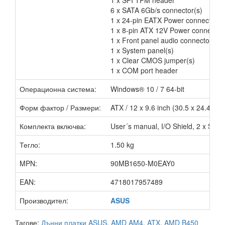
6 x SATA 6Gb/s connector(s)
1 x 24-pin EATX Power connector(s
1 x 8-pin ATX 12V Power connector
1 x Front panel audio connector(s)
1 x System panel(s)
1 x Clear CMOS jumper(s)
1 x COM port header
Операционна система:
Windows® 10 / 7 64-bit
Форм фактор / Размери:
ATX / 12 x 9.6 inch (30.5 x 24.4 cm)
Комплекта включва:
User´s manual, I/O Shield, 2 x SAT
Тегло:
1.50 kg
MPN:
90MB1650-M0EAY0
EAN:
4718017957489
Производител:
ASUS
Тагове:
Дънни платки ASUS
,
AMD AM4
,
ATX
,
AMD B450