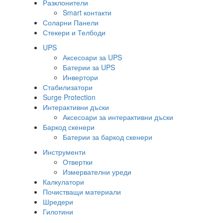
Разклонители
Smart контакти
Соларни Панели
Стекери и Телбоди
UPS
Аксесоари за UPS
Батерии за UPS
Инвертори
Стабилизатори
Surge Protection
Интерактивни дъски
Аксесоари за интерактивни дъски
Баркод скенери
Батерии за баркод скенери
Инструменти
Отвертки
Измервателни уреди
Калкулатори
Почистващи материали
Шредери
Гилотини