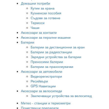
Домашни потреби
Кутии за храна
Кухненски пособия
Съдове за готвене
Термоси
Чаши
Аксесоари за контакти
Аксесоари за перални машини
Батерии
Батерии за дистанционни за кран
Батерии за радиостанции
Зарядни устройства за батерии
Преносими батерии
Батерии за прахосмукачки
Аксесоари за автомобили
Видеорегистратори
Ресийвъри
GPS Навигации
Аксесоари за велосипеди
Заключващи устройства за велосипед
Метео - станции и термометри
Почистващи препарати