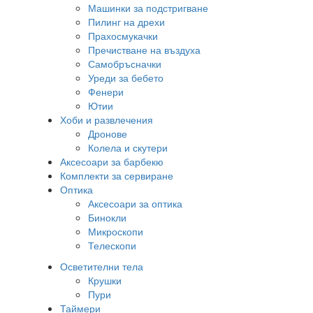
Машинки за подстригване
Пилинг на дрехи
Прахосмукачки
Пречистване на въздуха
Самобръсначки
Уреди за бебето
Фенери
Ютии
Хоби и развлечения
Дронове
Колела и скутери
Аксесоари за барбекю
Комплекти за сервиране
Оптика
Аксесоари за оптика
Бинокли
Микроскопи
Телескопи
Осветителни тела
Крушки
Пури
Таймери