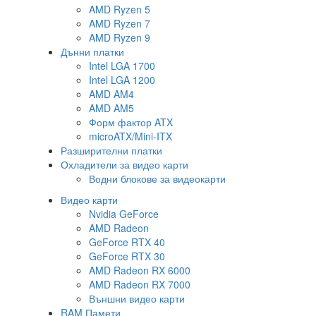
AMD Ryzen 5
AMD Ryzen 7
AMD Ryzen 9
Дънни платки
Intel LGA 1700
Intel LGA 1200
AMD AM4
AMD AM5
Форм фактор ATX
microATX/Mini-ITX
Разширителни платки
Охладители за видео карти
Водни блокове за видеокарти
Видео карти
Nvidia GeForce
AMD Radeon
GeForce RTX 40
GeForce RTX 30
AMD Radeon RX 6000
AMD Radeon RX 7000
Външни видео карти
RAM Памети