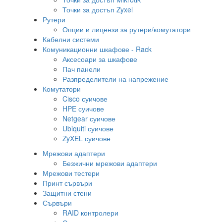
Точки за достъп Zyxel
Рутери
Опции и лицензи за рутери/комутатори
Кабелни системи
Комуникационни шкафове - Rack
Аксесоари за шкафове
Пач панели
Разпределители на напрежение
Комутатори
Cisco суичове
HPE суичове
Netgear суичове
Ubiquiti суичове
ZyXEL суичове
Мрежови адаптери
Безжични мрежови адаптери
Мрежови тестери
Принт сървъри
Защитни стени
Сървъри
RAID контролери