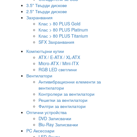
3.5" Твърди дискове
2.5" Твърди дискове
Захранвания
Клас > 80 PLUS Gold
Клас > 80 PLUS Platinum
Клас > 80 PLUS Titanium
SFX Захранвания
Компютърни кутии
ATX / E-ATX / XL-ATX
Micro-ATX / Mini-ITX
RGB LED светлини
Вентилатори
Антивибрационни елементи за
вентилатори
Контролери за вентилатори
Решетки за вентилатори
Филтри за вентилатори
Оптични устройства
DVD Записвачки
Blu-Ray Записвачки
PC Аксесоари
LED Ленти