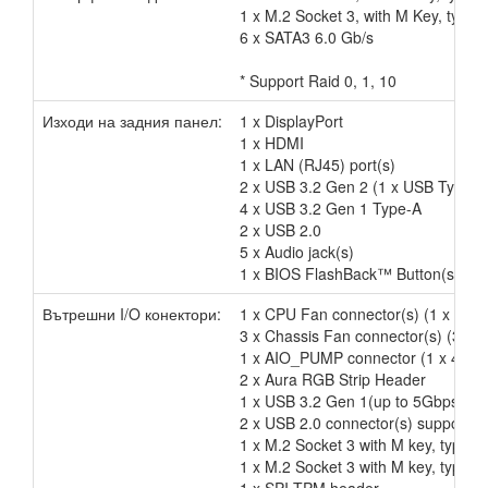
1 x M.2 Socket 3, with M Key, type
6 x SATA3 6.0 Gb/s
* Support Raid 0, 1, 10
Изходи на задния панел:
1 x DisplayPort
1 x HDMI
1 x LAN (RJ45) port(s)
2 x USB 3.2 Gen 2 (1 x USB Type-
4 x USB 3.2 Gen 1 Type-A
2 x USB 2.0
5 x Audio jack(s)
1 x BIOS FlashBack™ Button(s)
Вътрешни I/O конектори:
1 x CPU Fan connector(s) (1 x 4 -pi
3 x Chassis Fan connector(s) (3 x 4 
1 x AIO_PUMP connector (1 x 4 -pi
2 x Aura RGB Strip Header
1 x USB 3.2 Gen 1(up to 5Gbps) conn
2 x USB 2.0 connector(s) support(s)
1 x M.2 Socket 3 with M key, type 
1 x M.2 Socket 3 with M key, type 
1 x SPI TPM header