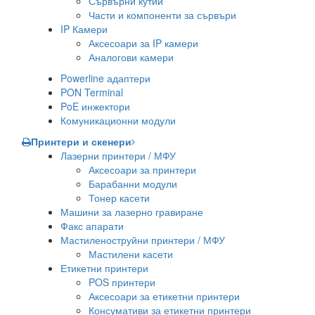
Сървърни кутии
Части и компоненти за сървъри
IP Камери
Аксесоари за IP камери
Аналогови камери
Powerline адаптери
PON Terminal
PoE инжектори
Комуникационни модули
Принтери и скенери
Лазерни принтери / МФУ
Аксесоари за принтери
Барабанни модули
Тонер касети
Машини за лазерно гравиране
Факс апарати
Мастиленоструйни принтери / МФУ
Мастилени касети
Етикетни принтери
POS принтери
Аксесоари за етикетни принтери
Консумативи за етикетни принтери