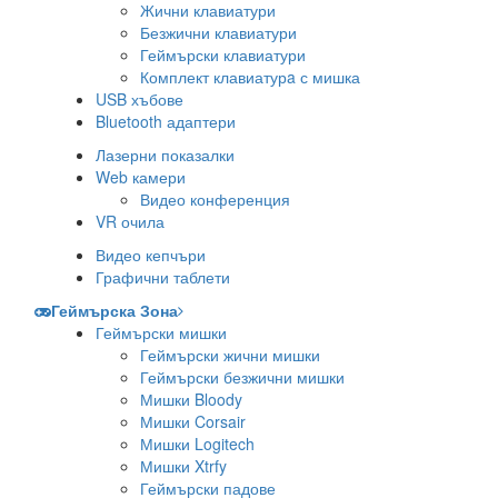
Жични клавиатури
Безжични клавиатури
Геймърски клавиатури
Комплект клавиатурa с мишка
USB хъбове
Bluetooth адаптери
Лазерни показалки
Web камери
Видео конференция
VR очила
Видео кепчъри
Графични таблети
Геймърска Зона
Геймърски мишки
Геймърски жични мишки
Геймърски безжични мишки
Мишки Bloody
Мишки Corsair
Мишки Logitech
Мишки Xtrfy
Геймърски падове