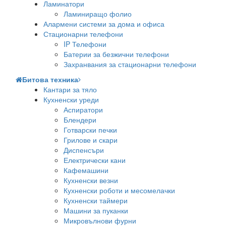
Ламинатори
Ламиниращо фолио
Алармени системи за дома и офиса
Стационарни телефони
IP Телефони
Батерии за безжични телефони
Захранвания за стационарни телефони
Битова техника
Кантари за тяло
Кухненски уреди
Аспиратори
Блендери
Готварски печки
Грилове и скари
Диспенсъри
Електрически кани
Кафемашини
Кухненски везни
Кухненски роботи и месомелачки
Кухненски таймери
Машини за пуканки
Микровълнови фурни