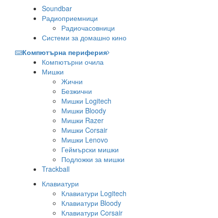
Soundbar
Радиоприемници
Радиочасовници
Системи за домашно кино
Компютърна периферия
Компютърни очила
Мишки
Жични
Безжични
Мишки Logitech
Мишки Bloody
Мишки Razer
Мишки Corsair
Мишки Lenovo
Геймърски мишки
Подложки за мишки
Trackball
Клавиатури
Клавиатури Logitech
Клавиатури Bloody
Клавиатури Corsair