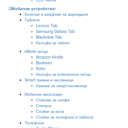
Мобилни устройства
Колички и шкафове за зареждане
Таблети
Lenovo Tab
Samsung Galaxy Tab
Blackview Tab
Калъфи за таблет
eBook четци
Amazon Kindle
Bookeen
Kobo
Калъфи за електронни четци
Smart гривни и часовници
Каишки за смартчасовници
Мобилни аксесоари
Стикове за селфи
Стилуси
Стойки за кола
Стойки за телефони и таблети
Телефони