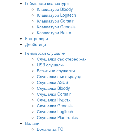
Геймърски клавиатури
Клавиатури Bloody
Клавиатури Logitech
Клавиатури Corsair
Клавиатури Genesis
Клавиатури Razer
Контролери
Джойстици
Геймърски слушалки
Слушалки със стерео жак
USB слушалки
Безжични слушалки
Слушалки със съраунд
Слушалки ASUS
Слушалки Bloody
Слушалки Corsair
Слушалки Hyperx
Слушалки Genesis
Слушалки Logitech
Слушалки Plantronics
Волани
Волани за PC