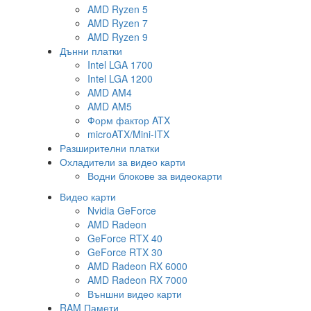
AMD Ryzen 5
AMD Ryzen 7
AMD Ryzen 9
Дънни платки
Intel LGA 1700
Intel LGA 1200
AMD AM4
AMD AM5
Форм фактор ATX
microATX/Mini-ITX
Разширителни платки
Охладители за видео карти
Водни блокове за видеокарти
Видео карти
Nvidia GeForce
AMD Radeon
GeForce RTX 40
GeForce RTX 30
AMD Radeon RX 6000
AMD Radeon RX 7000
Външни видео карти
RAM Памети