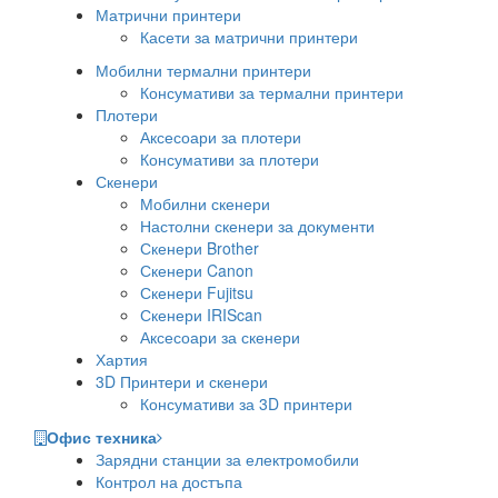
Матрични принтери
Касети за матрични принтери
Мобилни термални принтери
Консумативи за термални принтери
Плотери
Аксесоари за плотери
Консумативи за плотери
Скенери
Мобилни скенери
Настолни скенери за документи
Скенери Brother
Скенери Canon
Скенери Fujitsu
Скенери IRIScan
Аксесоари за скенери
Хартия
3D Принтери и скенери
Консумативи за 3D принтери
Офис техника
Зарядни станции за електромобили
Контрол на достъпа