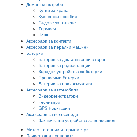
Домашни потреби
Кутии за храна
Кухненски пособия
Съдове за готвене
Термоси
Чаши
Аксесоари за контакти
Аксесоари за перални машини
Батерии
Батерии за дистанционни за кран
Батерии за радиостанции
Зарядни устройства за батерии
Преносими батерии
Батерии за прахосмукачки
Аксесоари за автомобили
Видеорегистратори
Ресийвъри
GPS Навигации
Аксесоари за велосипеди
Заключващи устройства за велосипед
Метео - станции и термометри
Почистващи препарати