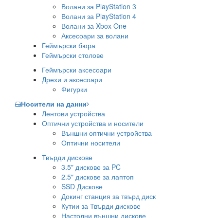
Волани за PlayStation 3
Волани за PlayStation 4
Волани за Xbox One
Аксесоари за волани
Геймърски бюра
Геймърски столове
Геймърски аксесоари
Дрехи и аксесоари
Фигурки
Носители на данни
Лентови устройства
Оптични устройства и носители
Външни оптични устройства
Оптични носители
Твърди дискове
3.5" дискове за PC
2.5" дискове за лаптоп
SSD Дискове
Докинг станция за твърд диск
Кутии за Твърди дискове
Настолни външни дискове