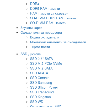
DDR4
DDR5 RAM памети
RAM памети за сървъри
SO-DIMM DDR5 RAM памети
SO-DIMM RAM Памети
Звукови карти
Охладители за процесори
Водни охладители
Монтажни елементи за охладители
Термо пасти
SSD Дискове
SSD 2.5" SATA
SSD М.2 PCIe NVMe
SSD М.2 SATA
SSD ADATA
SSD Corsair
SSD Samsung
SSD Silicon Power
SSD Transcend
SSD Kingston
SSD WD
Охладители за SSD