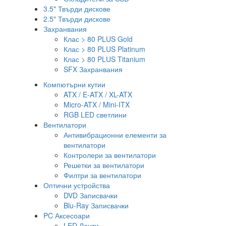
3.5" Твърди дискове
2.5" Твърди дискове
Захранвания
Клас > 80 PLUS Gold
Клас > 80 PLUS Platinum
Клас > 80 PLUS Titanium
SFX Захранвания
Компютърни кутии
ATX / E-ATX / XL-ATX
Micro-ATX / Mini-ITX
RGB LED светлини
Вентилатори
Антивибрационни елементи за
вентилатори
Контролери за вентилатори
Решетки за вентилатори
Филтри за вентилатори
Оптични устройства
DVD Записвачки
Blu-Ray Записвачки
PC Аксесоари
LED Ленти