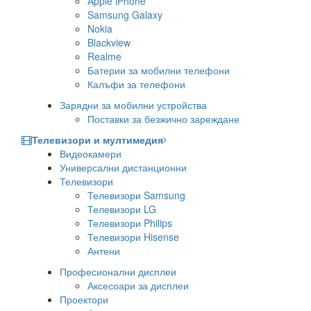
Apple iPhone
Samsung Galaxy
Nokia
Blackview
Realme
Батерии за мобилни телефони
Калъфи за телефони
Зарядни за мобилни устройства
Поставки за безжично зареждане
Телевизори и мултимедия
Видеокамери
Универсални дистанционни
Телевизори
Телевизори Samsung
Телевизори LG
Телевизори Philips
Телевизори Hisense
Антени
Професионални дисплеи
Аксесоари за дисплеи
Проектори