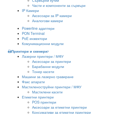
Сървърни кутии
Части и компоненти за сървъри
IP Камери
Аксесоари за IP камери
Аналогови камери
Powerline адаптери
PON Terminal
PoE инжектори
Комуникационни модули
Принтери и скенери
Лазерни принтери / МФУ
Аксесоари за принтери
Барабанни модули
Тонер касети
Машини за лазерно гравиране
Факс апарати
Мастиленоструйни принтери / МФУ
Мастилени касети
Етикетни принтери
POS принтери
Аксесоари за етикетни принтери
Консумативи за етикетни принтери