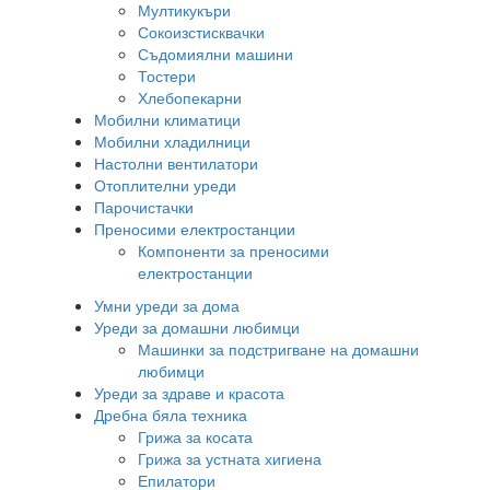
Мултикукъри
Сокоизстисквачки
Съдомиялни машини
Тостери
Хлебопекарни
Мобилни климатици
Мобилни хладилници
Настолни вентилатори
Отоплителни уреди
Парочистачки
Преносими електростанции
Компоненти за преносими
електростанции
Умни уреди за дома
Уреди за домашни любимци
Машинки за подстригване на домашни
любимци
Уреди за здраве и красота
Дребна бяла техника
Грижа за косата
Грижа за устната хигиена
Епилатори