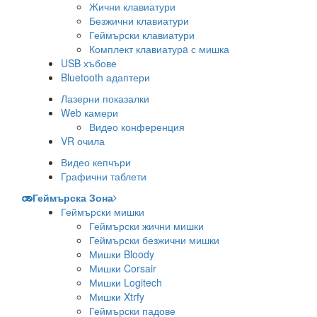
Жични клавиатури
Безжични клавиатури
Геймърски клавиатури
Комплект клавиатурa с мишка
USB хъбове
Bluetooth адаптери
Лазерни показалки
Web камери
Видео конференция
VR очила
Видео кепчъри
Графични таблети
Геймърска Зона
Геймърски мишки
Геймърски жични мишки
Геймърски безжични мишки
Мишки Bloody
Мишки Corsair
Мишки Logitech
Мишки Xtrfy
Геймърски падове