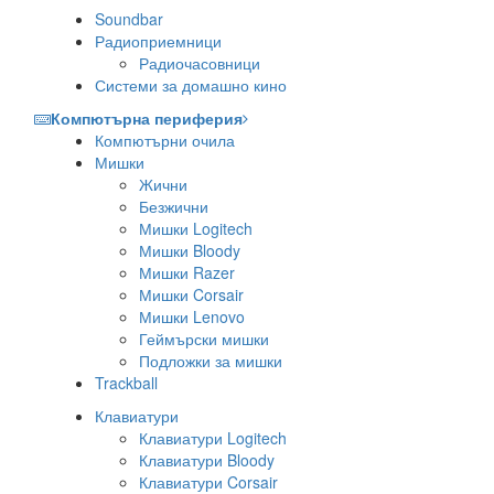
Soundbar
Радиоприемници
Радиочасовници
Системи за домашно кино
Компютърна периферия
Компютърни очила
Мишки
Жични
Безжични
Мишки Logitech
Мишки Bloody
Мишки Razer
Мишки Corsair
Мишки Lenovo
Геймърски мишки
Подложки за мишки
Trackball
Клавиатури
Клавиатури Logitech
Клавиатури Bloody
Клавиатури Corsair