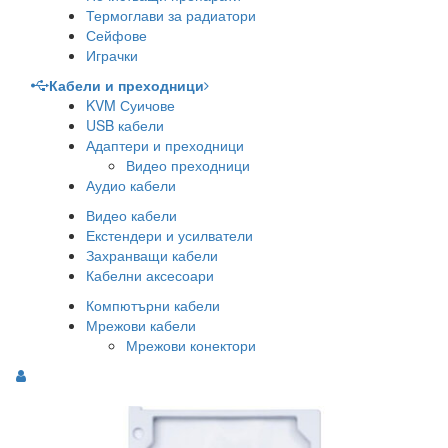
Термоглави за радиатори
Сейфове
Играчки
Кабели и преходници
KVM Суичове
USB кабели
Адаптери и преходници
Видео преходници
Аудио кабели
Видео кабели
Екстендери и усилватели
Захранващи кабели
Кабелни аксесоари
Компютърни кабели
Мрежови кабели
Мрежови конектори