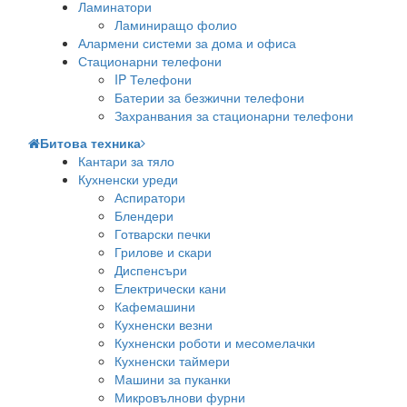
Ламинатори
Ламиниращо фолио
Алармени системи за дома и офиса
Стационарни телефони
IP Телефони
Батерии за безжични телефони
Захранвания за стационарни телефони
Битова техника
Кантари за тяло
Кухненски уреди
Аспиратори
Блендери
Готварски печки
Грилове и скари
Диспенсъри
Електрически кани
Кафемашини
Кухненски везни
Кухненски роботи и месомелачки
Кухненски таймери
Машини за пуканки
Микровълнови фурни