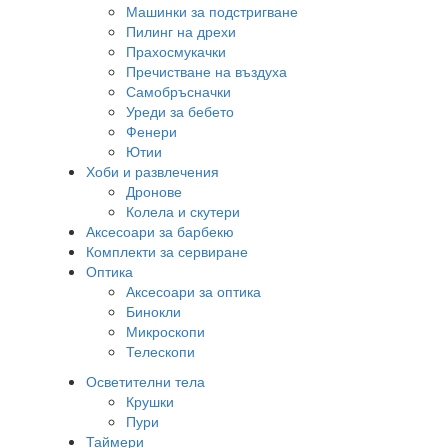
Машинки за подстригване
Пилинг на дрехи
Прахосмукачки
Пречистване на въздуха
Самобръсначки
Уреди за бебето
Фенери
Ютии
Хоби и развлечения
Дронове
Колела и скутери
Аксесоари за барбекю
Комплекти за сервиране
Оптика
Аксесоари за оптика
Бинокли
Микроскопи
Телескопи
Осветителни тела
Крушки
Пури
Таймери