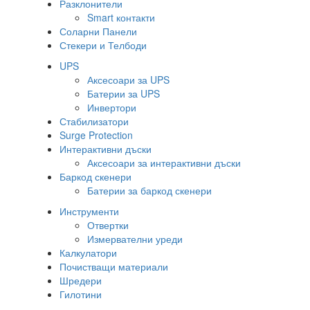
Разклонители
Smart контакти
Соларни Панели
Стекери и Телбоди
UPS
Аксесоари за UPS
Батерии за UPS
Инвертори
Стабилизатори
Surge Protection
Интерактивни дъски
Аксесоари за интерактивни дъски
Баркод скенери
Батерии за баркод скенери
Инструменти
Отвертки
Измервателни уреди
Калкулатори
Почистващи материали
Шредери
Гилотини