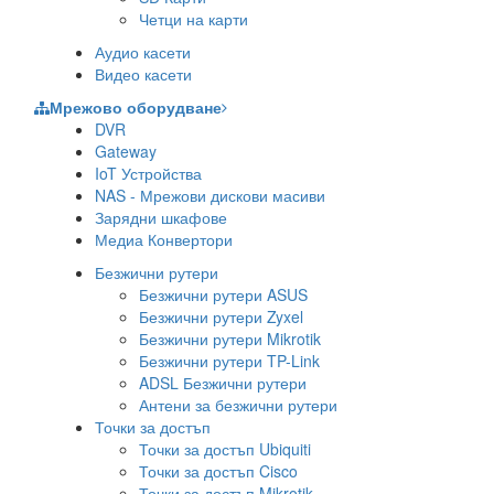
Четци на карти
Аудио касети
Видео касети
Мрежово оборудване
DVR
Gateway
IoT Устройства
NAS - Мрежови дискови масиви
Зарядни шкафове
Медиа Конвертори
Безжични рутери
Безжични рутери ASUS
Безжични рутери Zyxel
Безжични рутери Mikrotik
Безжични рутери TP-Link
ADSL Безжични рутери
Антени за безжични рутери
Точки за достъп
Точки за достъп Ubiquiti
Точки за достъп Cisco
Точки за достъп Mikrotik