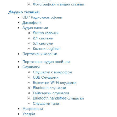
Фотографски и видео стативи
Аудио техника
CD / Радиокасетофони
Диктофони
Аудио системи
Stereo колонки
2.1 системи
5.1 системи
Колони Logitech
Портативни колонки
Портативни аудио плейъри
Слушалки
Слушалки с микрофон
USB Слушалки
Безжични Wi-Fi слушалки
Bluetooth слушалки
Геймърски слушалки
Bluetooth handsfree слушалки
Слушалки тапи
Микрофони
Уредби