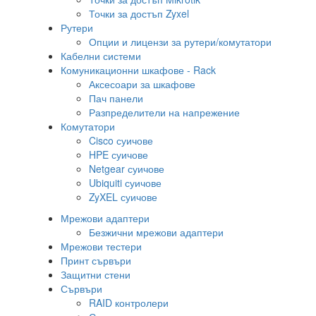
Точки за достъп Zyxel
Рутери
Опции и лицензи за рутери/комутатори
Кабелни системи
Комуникационни шкафове - Rack
Аксесоари за шкафове
Пач панели
Разпределители на напрежение
Комутатори
Cisco суичове
HPE суичове
Netgear суичове
Ubiquiti суичове
ZyXEL суичове
Мрежови адаптери
Безжични мрежови адаптери
Мрежови тестери
Принт сървъри
Защитни стени
Сървъри
RAID контролери