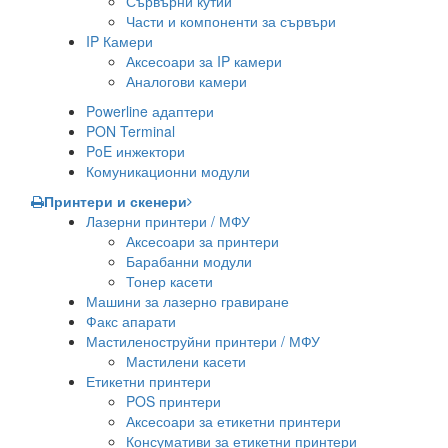
Сървърни кутии
Части и компоненти за сървъри
IP Камери
Аксесоари за IP камери
Аналогови камери
Powerline адаптери
PON Terminal
PoE инжектори
Комуникационни модули
Принтери и скенери
Лазерни принтери / МФУ
Аксесоари за принтери
Барабанни модули
Тонер касети
Машини за лазерно гравиране
Факс апарати
Мастиленоструйни принтери / МФУ
Мастилени касети
Етикетни принтери
POS принтери
Аксесоари за етикетни принтери
Консумативи за етикетни принтери