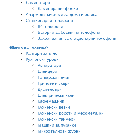
Ламинатори
Ламиниращо фолио
Алармени системи за дома и офиса
Стационарни телефони
IP Телефони
Батерии за безжични телефони
Захранвания за стационарни телефони
Битова техника
Кантари за тяло
Кухненски уреди
Аспиратори
Блендери
Готварски печки
Грилове и скари
Диспенсъри
Електрически кани
Кафемашини
Кухненски везни
Кухненски роботи и месомелачки
Кухненски таймери
Машини за пуканки
Микровълнови фурни