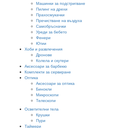
Машинки за подстригване
Пилинг на дрехи
Прахосмукачки
Пречистване на въздуха
Самобръсначки
Уреди за бебето
Фенери
Ютии
Хоби и развлечения
Дронове
Колела и скутери
Аксесоари за барбекю
Комплекти за сервиране
Оптика
Аксесоари за оптика
Бинокли
Микроскопи
Телескопи
Осветителни тела
Крушки
Пури
Таймери