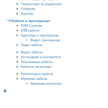
Термоглави за радиатори
Сейфове
Играчки
Кабели и преходници
KVM Суичове
USB кабели
Адаптери и преходници
Видео преходници
Аудио кабели
Видео кабели
Екстендери и усилватели
Захранващи кабели
Кабелни аксесоари
Компютърни кабели
Мрежови кабели
Мрежови конектори