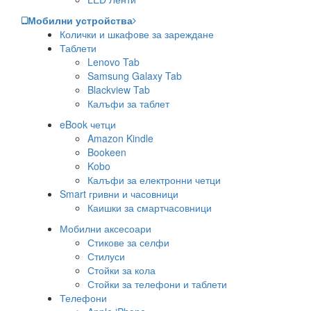
Мобилни устройства
Колички и шкафове за зареждане
Таблети
Lenovo Tab
Samsung Galaxy Tab
Blackview Tab
Калъфи за таблет
eBook четци
Amazon Kindle
Bookeen
Kobo
Калъфи за електронни четци
Smart гривни и часовници
Каишки за смартчасовници
Мобилни аксесоари
Стикове за селфи
Стилуси
Стойки за кола
Стойки за телефони и таблети
Телефони