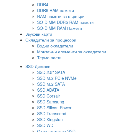
DDR4
DDR5 RAM памети
RAM памети за сървъри
SO-DIMM DDR5 RAM памети
SO-DIMM RAM Памети
Звукови карти
Охладители за процесори
Водни охладители
Монтажни елементи за охладители
Термо пасти
SSD Дискове
SSD 2.5" SATA
SSD М.2 PCIe NVMe
SSD М.2 SATA
SSD ADATA
SSD Corsair
SSD Samsung
SSD Silicon Power
SSD Transcend
SSD Kingston
SSD WD
Охладители за SSD