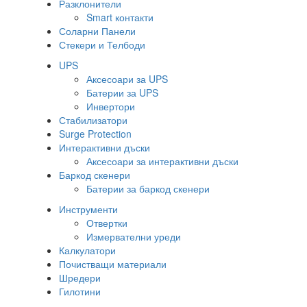
Разклонители
Smart контакти
Соларни Панели
Стекери и Телбоди
UPS
Аксесоари за UPS
Батерии за UPS
Инвертори
Стабилизатори
Surge Protection
Интерактивни дъски
Аксесоари за интерактивни дъски
Баркод скенери
Батерии за баркод скенери
Инструменти
Отвертки
Измервателни уреди
Калкулатори
Почистващи материали
Шредери
Гилотини