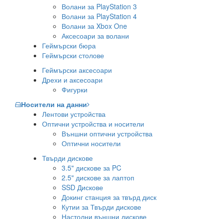
Волани за PlayStation 3
Волани за PlayStation 4
Волани за Xbox One
Аксесоари за волани
Геймърски бюра
Геймърски столове
Геймърски аксесоари
Дрехи и аксесоари
Фигурки
Носители на данни
Лентови устройства
Оптични устройства и носители
Външни оптични устройства
Оптични носители
Твърди дискове
3.5" дискове за PC
2.5" дискове за лаптоп
SSD Дискове
Докинг станция за твърд диск
Кутии за Твърди дискове
Настолни външни дискове