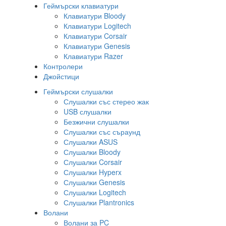
Геймърски клавиатури
Клавиатури Bloody
Клавиатури Logitech
Клавиатури Corsair
Клавиатури Genesis
Клавиатури Razer
Контролери
Джойстици
Геймърски слушалки
Слушалки със стерео жак
USB слушалки
Безжични слушалки
Слушалки със съраунд
Слушалки ASUS
Слушалки Bloody
Слушалки Corsair
Слушалки Hyperx
Слушалки Genesis
Слушалки Logitech
Слушалки Plantronics
Волани
Волани за PC