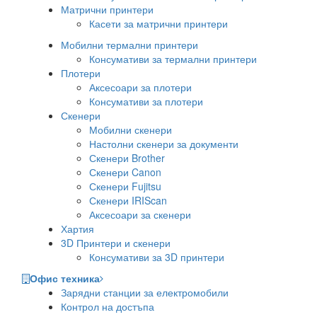
Матрични принтери
Касети за матрични принтери
Мобилни термални принтери
Консумативи за термални принтери
Плотери
Аксесоари за плотери
Консумативи за плотери
Скенери
Мобилни скенери
Настолни скенери за документи
Скенери Brother
Скенери Canon
Скенери Fujitsu
Скенери IRIScan
Аксесоари за скенери
Хартия
3D Принтери и скенери
Консумативи за 3D принтери
Офис техника
Зарядни станции за електромобили
Контрол на достъпа