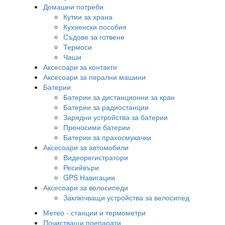
Домашни потреби
Кутии за храна
Кухненски пособия
Съдове за готвене
Термоси
Чаши
Аксесоари за контакти
Аксесоари за перални машини
Батерии
Батерии за дистанционни за кран
Батерии за радиостанции
Зарядни устройства за батерии
Преносими батерии
Батерии за прахосмукачки
Аксесоари за автомобили
Видеорегистратори
Ресийвъри
GPS Навигации
Аксесоари за велосипеди
Заключващи устройства за велосипед
Метео - станции и термометри
Почистващи препарати