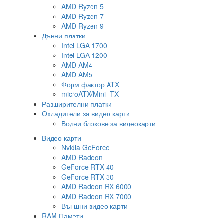
AMD Ryzen 5
AMD Ryzen 7
AMD Ryzen 9
Дънни платки
Intel LGA 1700
Intel LGA 1200
AMD AM4
AMD AM5
Форм фактор ATX
microATX/Mini-ITX
Разширителни платки
Охладители за видео карти
Водни блокове за видеокарти
Видео карти
Nvidia GeForce
AMD Radeon
GeForce RTX 40
GeForce RTX 30
AMD Radeon RX 6000
AMD Radeon RX 7000
Външни видео карти
RAM Памети