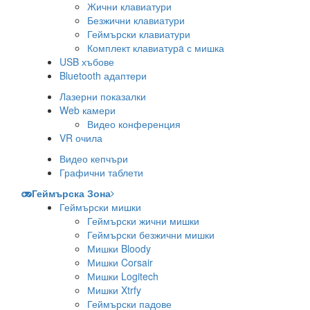
Жични клавиатури
Безжични клавиатури
Геймърски клавиатури
Комплект клавиатурa с мишка
USB хъбове
Bluetooth адаптери
Лазерни показалки
Web камери
Видео конференция
VR очила
Видео кепчъри
Графични таблети
Геймърска Зона
Геймърски мишки
Геймърски жични мишки
Геймърски безжични мишки
Мишки Bloody
Мишки Corsair
Мишки Logitech
Мишки Xtrfy
Геймърски падове