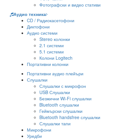
Фотографски и видео стативи
Аудио техника
CD / Радиокасетофони
Диктофони
Аудио системи
Stereo колонки
2.1 системи
5.1 системи
Колони Logitech
Портативни колонки
Портативни аудио плейъри
Слушалки
Слушалки с микрофон
USB Слушалки
Безжични Wi-Fi слушалки
Bluetooth слушалки
Геймърски слушалки
Bluetooth handsfree слушалки
Слушалки тапи
Микрофони
Уредби