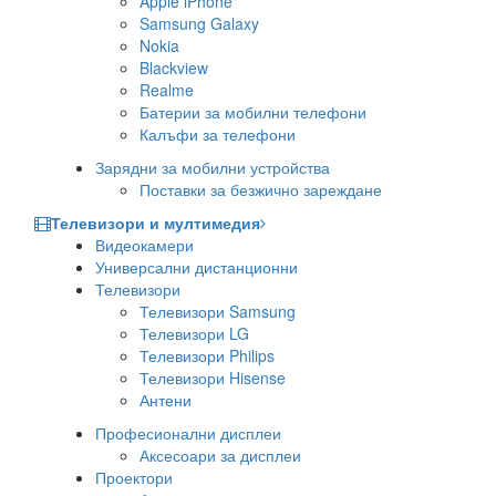
Apple iPhone
Samsung Galaxy
Nokia
Blackview
Realme
Батерии за мобилни телефони
Калъфи за телефони
Зарядни за мобилни устройства
Поставки за безжично зареждане
Телевизори и мултимедия
Видеокамери
Универсални дистанционни
Телевизори
Телевизори Samsung
Телевизори LG
Телевизори Philips
Телевизори Hisense
Антени
Професионални дисплеи
Аксесоари за дисплеи
Проектори