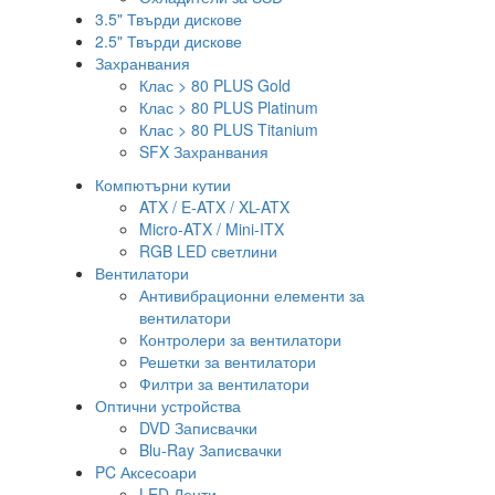
3.5" Твърди дискове
2.5" Твърди дискове
Захранвания
Клас > 80 PLUS Gold
Клас > 80 PLUS Platinum
Клас > 80 PLUS Titanium
SFX Захранвания
Компютърни кутии
ATX / E-ATX / XL-ATX
Micro-ATX / Mini-ITX
RGB LED светлини
Вентилатори
Антивибрационни елементи за
вентилатори
Контролери за вентилатори
Решетки за вентилатори
Филтри за вентилатори
Оптични устройства
DVD Записвачки
Blu-Ray Записвачки
PC Аксесоари
LED Ленти