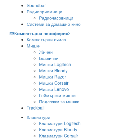
Soundbar
Радиоприемници
Радиочасовници
Системи за домашно кино
Компютърна периферия
Компютърни очила
Мишки
Жични
Безжични
Мишки Logitech
Мишки Bloody
Мишки Razer
Мишки Corsair
Мишки Lenovo
Геймърски мишки
Подложки за мишки
Trackball
Клавиатури
Клавиатури Logitech
Клавиатури Bloody
Клавиатури Corsair