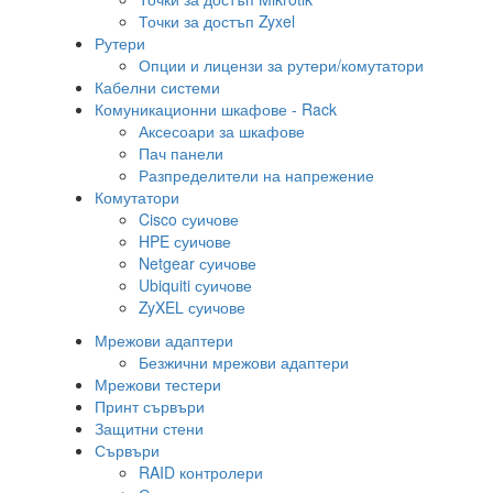
Точки за достъп Zyxel
Рутери
Опции и лицензи за рутери/комутатори
Кабелни системи
Комуникационни шкафове - Rack
Аксесоари за шкафове
Пач панели
Разпределители на напрежение
Комутатори
Cisco суичове
HPE суичове
Netgear суичове
Ubiquiti суичове
ZyXEL суичове
Мрежови адаптери
Безжични мрежови адаптери
Мрежови тестери
Принт сървъри
Защитни стени
Сървъри
RAID контролери