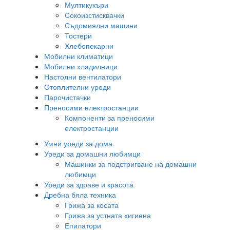
Мултикукъри
Сокоизстисквачки
Съдомиялни машини
Тостери
Хлебопекарни
Мобилни климатици
Мобилни хладилници
Настолни вентилатори
Отоплителни уреди
Парочистачки
Преносими електростанции
Компоненти за преносими
електростанции
Умни уреди за дома
Уреди за домашни любимци
Машинки за подстригване на домашни
любимци
Уреди за здраве и красота
Дребна бяла техника
Грижа за косата
Грижа за устната хигиена
Епилатори