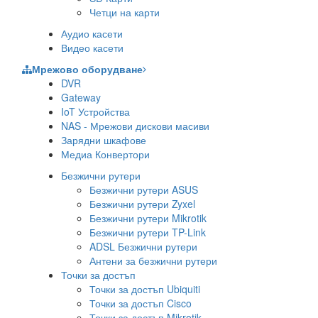
Четци на карти
Аудио касети
Видео касети
Мрежово оборудване
DVR
Gateway
IoT Устройства
NAS - Мрежови дискови масиви
Зарядни шкафове
Медиа Конвертори
Безжични рутери
Безжични рутери ASUS
Безжични рутери Zyxel
Безжични рутери Mikrotik
Безжични рутери TP-Link
ADSL Безжични рутери
Антени за безжични рутери
Точки за достъп
Точки за достъп Ubiquiti
Точки за достъп Cisco
Точки за достъп Mikrotik