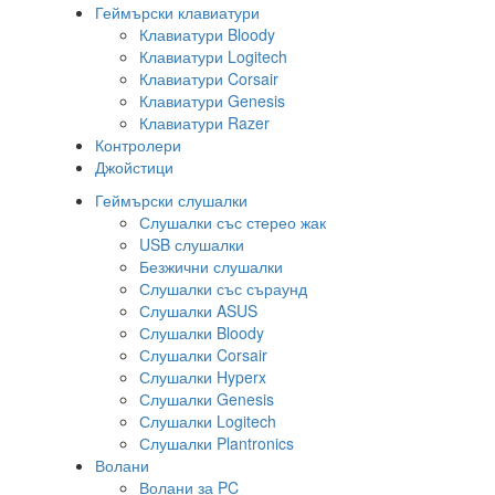
Геймърски клавиатури
Клавиатури Bloody
Клавиатури Logitech
Клавиатури Corsair
Клавиатури Genesis
Клавиатури Razer
Контролери
Джойстици
Геймърски слушалки
Слушалки със стерео жак
USB слушалки
Безжични слушалки
Слушалки със съраунд
Слушалки ASUS
Слушалки Bloody
Слушалки Corsair
Слушалки Hyperx
Слушалки Genesis
Слушалки Logitech
Слушалки Plantronics
Волани
Волани за PC