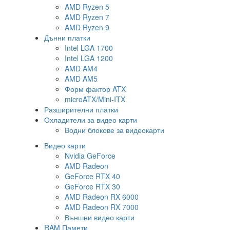
AMD Ryzen 5
AMD Ryzen 7
AMD Ryzen 9
Дънни платки
Intel LGA 1700
Intel LGA 1200
AMD AM4
AMD AM5
Форм фактор ATX
microATX/Mini-ITX
Разширителни платки
Охладители за видео карти
Водни блокове за видеокарти
Видео карти
Nvidia GeForce
AMD Radeon
GeForce RTX 40
GeForce RTX 30
AMD Radeon RX 6000
AMD Radeon RX 7000
Външни видео карти
RAM Памети