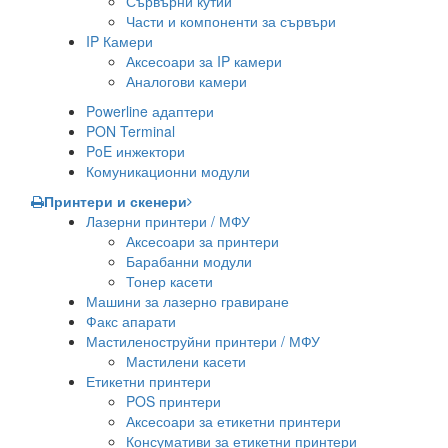
Сървърни кутии
Части и компоненти за сървъри
IP Камери
Аксесоари за IP камери
Аналогови камери
Powerline адаптери
PON Terminal
PoE инжектори
Комуникационни модули
Принтери и скенери
Лазерни принтери / МФУ
Аксесоари за принтери
Барабанни модули
Тонер касети
Машини за лазерно гравиране
Факс апарати
Мастиленоструйни принтери / МФУ
Мастилени касети
Етикетни принтери
POS принтери
Аксесоари за етикетни принтери
Консумативи за етикетни принтери