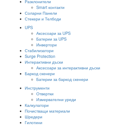
Разклонители
Smart контакти
Соларни Панели
Стекери и Телбоди
UPS
Аксесоари за UPS
Батерии за UPS
Инвертори
Стабилизатори
Surge Protection
Интерактивни дъски
Аксесоари за интерактивни дъски
Баркод скенери
Батерии за баркод скенери
Инструменти
Отвертки
Измервателни уреди
Калкулатори
Почистващи материали
Шредери
Гилотини