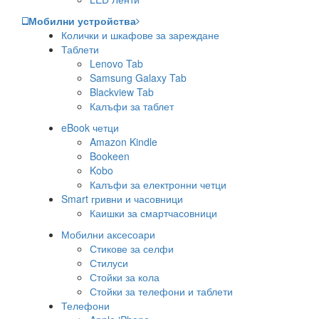
Мобилни устройства
Колички и шкафове за зареждане
Таблети
Lenovo Tab
Samsung Galaxy Tab
Blackview Tab
Калъфи за таблет
eBook четци
Amazon Kindle
Bookeen
Kobo
Калъфи за електронни четци
Smart гривни и часовници
Каишки за смартчасовници
Мобилни аксесоари
Стикове за селфи
Стилуси
Стойки за кола
Стойки за телефони и таблети
Телефони