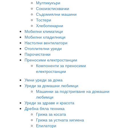
Мултикукъри
Сокоизстисквачки
Съдомиялни машини
Тостери
Хлебопекарни
Мобилни климатици
Мобилни хладилници
Настолни вентилатори
Отоплителни уреди
Парочистачки
Преносими електростанции
Компоненти за преносими
електростанции
Умни уреди за дома
Уреди за домашни любимци
Машинки за подстригване на домашни
любимци
Уреди за здраве и красота
Дребна бяла техника
Грижа за косата
Грижа за устната хигиена
Епилатори