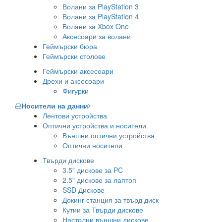
Волани за PlayStation 3
Волани за PlayStation 4
Волани за Xbox One
Аксесоари за волани
Геймърски бюра
Геймърски столове
Геймърски аксесоари
Дрехи и аксесоари
Фигурки
Носители на данни
Лентови устройства
Оптични устройства и носители
Външни оптични устройства
Оптични носители
Твърди дискове
3.5" дискове за PC
2.5" дискове за лаптоп
SSD Дискове
Докинг станция за твърд диск
Кутии за Твърди дискове
Настолни външни дискове