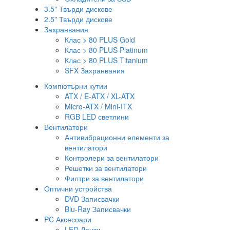
3.5" Твърди дискове
2.5" Твърди дискове
Захранвания
Клас > 80 PLUS Gold
Клас > 80 PLUS Platinum
Клас > 80 PLUS Titanium
SFX Захранвания
Компютърни кутии
ATX / E-ATX / XL-ATX
Micro-ATX / Mini-ITX
RGB LED светлини
Вентилатори
Антивибрационни елементи за
вентилатори
Контролери за вентилатори
Решетки за вентилатори
Филтри за вентилатори
Оптични устройства
DVD Записвачки
Blu-Ray Записвачки
PC Аксесоари
LED Ленти