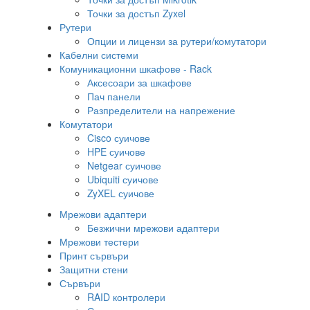
Точки за достъп Zyxel
Рутери
Опции и лицензи за рутери/комутатори
Кабелни системи
Комуникационни шкафове - Rack
Аксесоари за шкафове
Пач панели
Разпределители на напрежение
Комутатори
Cisco суичове
HPE суичове
Netgear суичове
Ubiquiti суичове
ZyXEL суичове
Мрежови адаптери
Безжични мрежови адаптери
Мрежови тестери
Принт сървъри
Защитни стени
Сървъри
RAID контролери