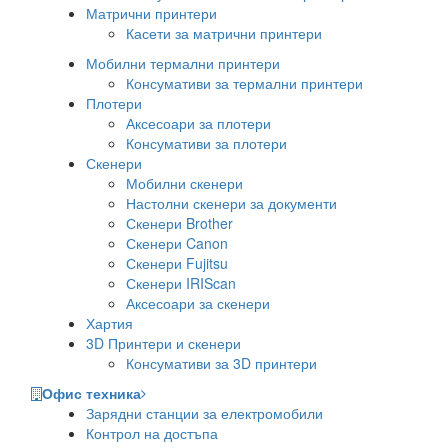
Матрични принтери
Касети за матрични принтери
Мобилни термални принтери
Консумативи за термални принтери
Плотери
Аксесоари за плотери
Консумативи за плотери
Скенери
Мобилни скенери
Настолни скенери за документи
Скенери Brother
Скенери Canon
Скенери Fujitsu
Скенери IRIScan
Аксесоари за скенери
Хартия
3D Принтери и скенери
Консумативи за 3D принтери
Офис техника
Зарядни станции за електромобили
Контрол на достъпа