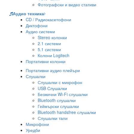
Фотографски и видео стативи
Аудио техника
CD / Радиокасетофони
Диктофони
Аудио системи
Stereo колонки
2.1 системи
5.1 системи
Колони Logitech
Портативни колонки
Портативни аудио плейъри
Слушалки
Слушалки с микрофон
USB Слушалки
Безжични Wi-Fi слушалки
Bluetooth слушалки
Геймърски слушалки
Bluetooth handsfree слушалки
Слушалки тапи
Микрофони
Уредби