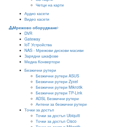
Четци на карти
Аудио касети
Видео касети
Мрежово оборудване
DVR
Gateway
IoT Устройства
NAS - Мрежови дискови масиви
Зарядни шкафове
Медиа Конвертори
Безжични рутери
Безжични рутери ASUS
Безжични рутери Zyxel
Безжични рутери Mikrotik
Безжични рутери TP-Link
ADSL Безжични рутери
Антени за безжични рутери
Точки за достъп
Точки за достъп Ubiquiti
Точки за достъп Cisco
Точки за достъп Mikrotik