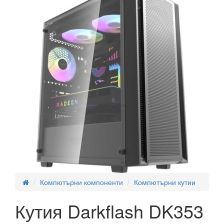
Компютърни компоненти
Компютърни кутии
Кутия Darkflash DK353