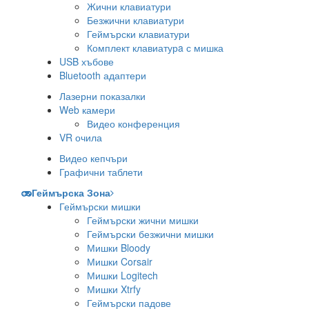
Жични клавиатури
Безжични клавиатури
Геймърски клавиатури
Комплект клавиатурa с мишка
USB хъбове
Bluetooth адаптери
Лазерни показалки
Web камери
Видео конференция
VR очила
Видео кепчъри
Графични таблети
Геймърска Зона
Геймърски мишки
Геймърски жични мишки
Геймърски безжични мишки
Мишки Bloody
Мишки Corsair
Мишки Logitech
Мишки Xtrfy
Геймърски падове