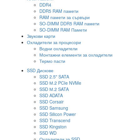
DDR4
DDR5 RAM памети
RAM памети за сървъри
SO-DIMM DDR5 RAM памети
SO-DIMM RAM Памети
Звукови карти
Охладители за процесори
Водни охладители
Монтажни елементи за охладители
Термо пасти
SSD Дискове
SSD 2.5" SATA
SSD М.2 PCIe NVMe
SSD М.2 SATA
SSD ADATA
SSD Corsair
SSD Samsung
SSD Silicon Power
SSD Transcend
SSD Kingston
SSD WD
Охладители за SSD