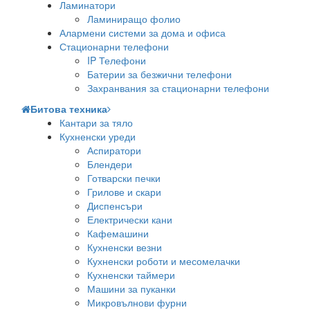
Ламинатори
Ламиниращо фолио
Алармени системи за дома и офиса
Стационарни телефони
IP Телефони
Батерии за безжични телефони
Захранвания за стационарни телефони
Битова техника
Кантари за тяло
Кухненски уреди
Аспиратори
Блендери
Готварски печки
Грилове и скари
Диспенсъри
Електрически кани
Кафемашини
Кухненски везни
Кухненски роботи и месомелачки
Кухненски таймери
Машини за пуканки
Микровълнови фурни