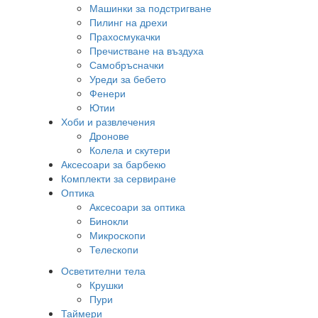
Машинки за подстригване
Пилинг на дрехи
Прахосмукачки
Пречистване на въздуха
Самобръсначки
Уреди за бебето
Фенери
Ютии
Хоби и развлечения
Дронове
Колела и скутери
Аксесоари за барбекю
Комплекти за сервиране
Оптика
Аксесоари за оптика
Бинокли
Микроскопи
Телескопи
Осветителни тела
Крушки
Пури
Таймери