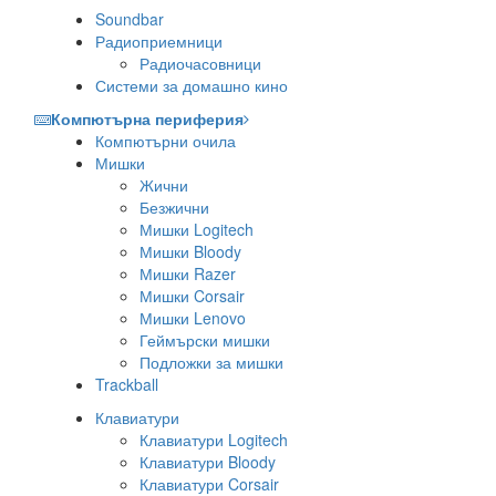
Soundbar
Радиоприемници
Радиочасовници
Системи за домашно кино
Компютърна периферия
Компютърни очила
Мишки
Жични
Безжични
Мишки Logitech
Мишки Bloody
Мишки Razer
Мишки Corsair
Мишки Lenovo
Геймърски мишки
Подложки за мишки
Trackball
Клавиатури
Клавиатури Logitech
Клавиатури Bloody
Клавиатури Corsair