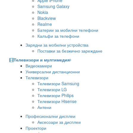
Apple iPhone
Samsung Galaxy
Nokia
Blackview
Realme
Батерии за мобилни телефони
Калъфи за телефони
Зарядни за мобилни устройства
Поставки за безжично зареждане
Телевизори и мултимедия
Видеокамери
Универсални дистанционни
Телевизори
Телевизори Samsung
Телевизори LG
Телевизори Philips
Телевизори Hisense
Антени
Професионални дисплеи
Аксесоари за дисплеи
Проектори