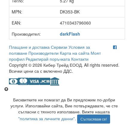
Тегло:
5.27 kg
MPN:
DK353-BK
EAN:
4710343796060
Производител:
darkFlash
Плащане и доставка
Сервизи
Условия за
ползване
Производители
Карта на сайта
Моят
профил
Редактирай поръчката
Контакти
Copyright © 2026 Кибер Трейд ЕООД. All rights reserved.
Всички цени са с включено ДДС.
Бисквитките ни помагат да Ви предложим по-добри
услуги. Използвайки сайта, Вие потвърждавате, че сте
съгласни с тяхното използване. Вижте нашата
"политика за личните данни"
.
Съгласявам се!