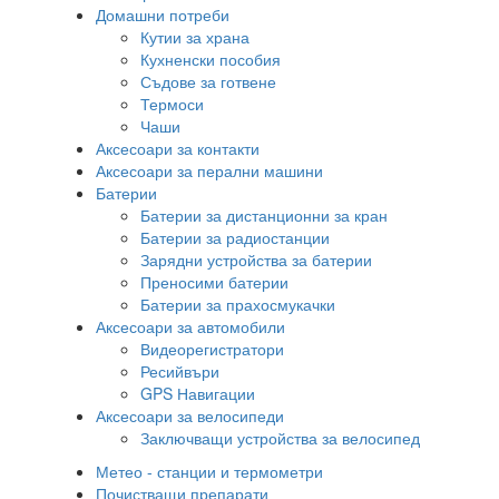
Домашни потреби
Кутии за храна
Кухненски пособия
Съдове за готвене
Термоси
Чаши
Аксесоари за контакти
Аксесоари за перални машини
Батерии
Батерии за дистанционни за кран
Батерии за радиостанции
Зарядни устройства за батерии
Преносими батерии
Батерии за прахосмукачки
Аксесоари за автомобили
Видеорегистратори
Ресийвъри
GPS Навигации
Аксесоари за велосипеди
Заключващи устройства за велосипед
Метео - станции и термометри
Почистващи препарати