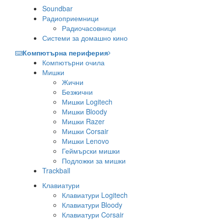
Soundbar
Радиоприемници
Радиочасовници
Системи за домашно кино
Компютърна периферия
Компютърни очила
Мишки
Жични
Безжични
Мишки Logitech
Мишки Bloody
Мишки Razer
Мишки Corsair
Мишки Lenovo
Геймърски мишки
Подложки за мишки
Trackball
Клавиатури
Клавиатури Logitech
Клавиатури Bloody
Клавиатури Corsair