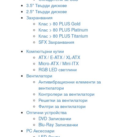
3.5" Твърди дискове
2.5" Твърди дискове
Захранвания
Клас > 80 PLUS Gold
Клас > 80 PLUS Platinum
Клас > 80 PLUS Titanium
SFX Захранвания
Компютърни кутии
ATX / E-ATX / XL-ATX
Micro-ATX / Mini-ITX
RGB LED светлини
Вентилатори
Антивибрационни елементи за
вентилатори
Контролери за вентилатори
Решетки за вентилатори
Филтри за вентилатори
Оптични устройства
DVD Записвачки
Blu-Ray Записвачки
PC Аксесоари
LED Ленти