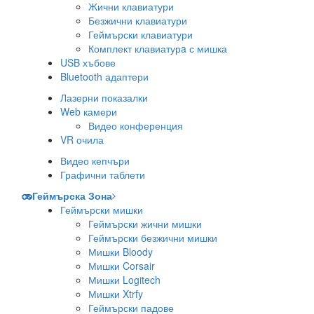
Жични клавиатури
Безжични клавиатури
Геймърски клавиатури
Комплект клавиатурa с мишка
USB хъбове
Bluetooth адаптери
Лазерни показалки
Web камери
Видео конференция
VR очила
Видео кепчъри
Графични таблети
Геймърска Зона
Геймърски мишки
Геймърски жични мишки
Геймърски безжични мишки
Мишки Bloody
Мишки Corsair
Мишки Logitech
Мишки Xtrfy
Геймърски падове