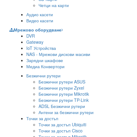
Четци на карти
Аудио касети
Видео касети
Мрежово оборудване
DVR
Gateway
IoT Устройства
NAS - Мрежови дискови масиви
Зарядни шкафове
Медиа Конвертори
Безжични рутери
Безжични рутери ASUS
Безжични рутери Zyxel
Безжични рутери Mikrotik
Безжични рутери TP-Link
ADSL Безжични рутери
Антени за безжични рутери
Точки за достъп
Точки за достъп Ubiquiti
Точки за достъп Cisco
Точки за достъп Mikrotik