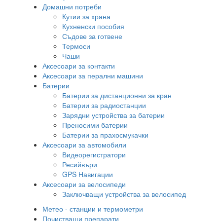
Домашни потреби
Кутии за храна
Кухненски пособия
Съдове за готвене
Термоси
Чаши
Аксесоари за контакти
Аксесоари за перални машини
Батерии
Батерии за дистанционни за кран
Батерии за радиостанции
Зарядни устройства за батерии
Преносими батерии
Батерии за прахосмукачки
Аксесоари за автомобили
Видеорегистратори
Ресийвъри
GPS Навигации
Аксесоари за велосипеди
Заключващи устройства за велосипед
Метео - станции и термометри
Почистващи препарати