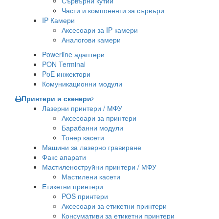
Сървърни кутии
Части и компоненти за сървъри
IP Камери
Аксесоари за IP камери
Аналогови камери
Powerline адаптери
PON Terminal
PoE инжектори
Комуникационни модули
Принтери и скенери
Лазерни принтери / МФУ
Аксесоари за принтери
Барабанни модули
Тонер касети
Машини за лазерно гравиране
Факс апарати
Мастиленоструйни принтери / МФУ
Мастилени касети
Етикетни принтери
POS принтери
Аксесоари за етикетни принтери
Консумативи за етикетни принтери