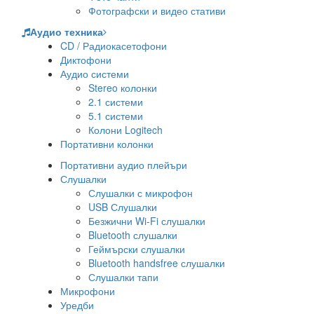
Фотографски и видео стативи
Аудио техника
CD / Радиокасетофони
Диктофони
Аудио системи
Stereo колонки
2.1 системи
5.1 системи
Колони Logitech
Портативни колонки
Портативни аудио плейъри
Слушалки
Слушалки с микрофон
USB Слушалки
Безжични Wi-Fi слушалки
Bluetooth слушалки
Геймърски слушалки
Bluetooth handsfree слушалки
Слушалки тапи
Микрофони
Уредби