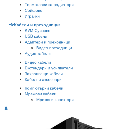
Термоглави за радиатори
Сейфове
Играчки
Кабели и преходници
KVM Суичове
USB кабели
Адаптери и преходници
Видео преходници
Аудио кабели
Видео кабели
Екстендери и усилватели
Захранващи кабели
Кабелни аксесоари
Компютърни кабели
Мрежови кабели
Мрежови конектори