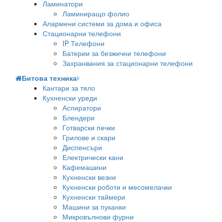
Ламинатори
Ламиниращо фолио
Алармени системи за дома и офиса
Стационарни телефони
IP Телефони
Батерии за безжични телефони
Захранвания за стационарни телефони
Битова техника
Кантари за тяло
Кухненски уреди
Аспиратори
Блендери
Готварски печки
Грилове и скари
Диспенсъри
Електрически кани
Кафемашини
Кухненски везни
Кухненски роботи и месомелачки
Кухненски таймери
Машини за пуканки
Микровълнови фурни