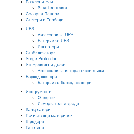
Разклонители
Smart контакти
Соларни Панели
Стекери и Телбоди
UPS
Аксесоари за UPS
Батерии за UPS
Инвертори
Стабилизатори
Surge Protection
Интерактивни дъски
Аксесоари за интерактивни дъски
Баркод скенери
Батерии за баркод скенери
Инструменти
Отвертки
Измервателни уреди
Калкулатори
Почистващи материали
Шредери
Гилотини