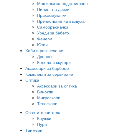
Машинки за подстригване
Пилинг на дрехи
Прахосмукачки
Пречистване на въздуха
Самобръсначки
Уреди за бебето
Фенери
Ютии
Хоби и развлечения
Дронове
Колела и скутери
Аксесоари за барбекю
Комплекти за сервиране
Оптика
Аксесоари за оптика
Бинокли
Микроскопи
Телескопи
Осветителни тела
Крушки
Пури
Таймери