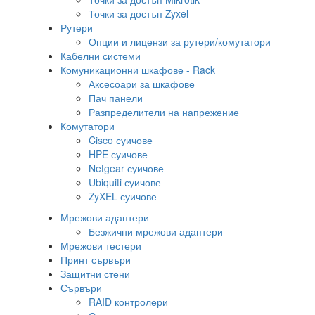
Точки за достъп Zyxel
Рутери
Опции и лицензи за рутери/комутатори
Кабелни системи
Комуникационни шкафове - Rack
Аксесоари за шкафове
Пач панели
Разпределители на напрежение
Комутатори
Cisco суичове
HPE суичове
Netgear суичове
Ubiquiti суичове
ZyXEL суичове
Мрежови адаптери
Безжични мрежови адаптери
Мрежови тестери
Принт сървъри
Защитни стени
Сървъри
RAID контролери