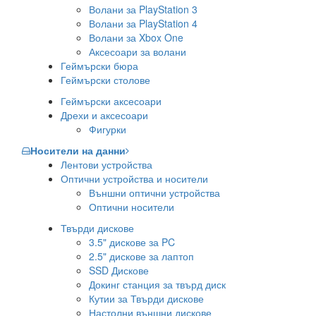
Волани за PlayStation 3
Волани за PlayStation 4
Волани за Xbox One
Аксесоари за волани
Геймърски бюра
Геймърски столове
Геймърски аксесоари
Дрехи и аксесоари
Фигурки
Носители на данни
Лентови устройства
Оптични устройства и носители
Външни оптични устройства
Оптични носители
Твърди дискове
3.5" дискове за PC
2.5" дискове за лаптоп
SSD Дискове
Докинг станция за твърд диск
Кутии за Твърди дискове
Настолни външни дискове