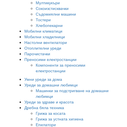
Мултикукъри
Сокоизстисквачки
Съдомиялни машини
Тостери
Хлебопекарни
Мобилни климатици
Мобилни хладилници
Настолни вентилатори
Отоплителни уреди
Парочистачки
Преносими електростанции
Компоненти за преносими
електростанции
Умни уреди за дома
Уреди за домашни любимци
Машинки за подстригване на домашни
любимци
Уреди за здраве и красота
Дребна бяла техника
Грижа за косата
Грижа за устната хигиена
Епилатори