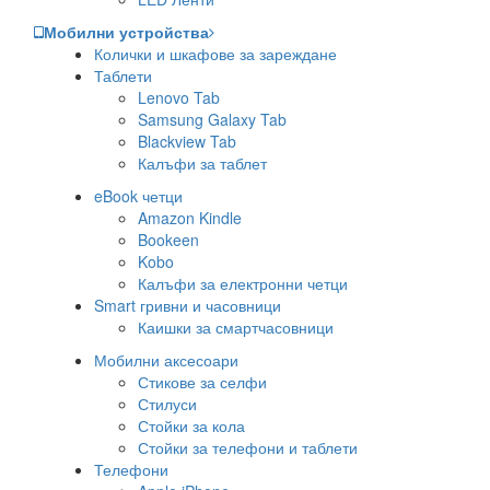
Мобилни устройства
Колички и шкафове за зареждане
Таблети
Lenovo Tab
Samsung Galaxy Tab
Blackview Tab
Калъфи за таблет
eBook четци
Amazon Kindle
Bookeen
Kobo
Калъфи за електронни четци
Smart гривни и часовници
Каишки за смартчасовници
Мобилни аксесоари
Стикове за селфи
Стилуси
Стойки за кола
Стойки за телефони и таблети
Телефони