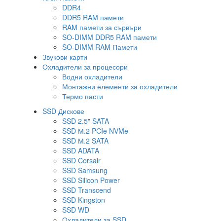
DDR4
DDR5 RAM памети
RAM памети за сървъри
SO-DIMM DDR5 RAM памети
SO-DIMM RAM Памети
Звукови карти
Охладители за процесори
Водни охладители
Монтажни елементи за охладители
Термо пасти
SSD Дискове
SSD 2.5" SATA
SSD М.2 PCIe NVMe
SSD М.2 SATA
SSD ADATA
SSD Corsair
SSD Samsung
SSD Silicon Power
SSD Transcend
SSD Kingston
SSD WD
Охладители за SSD