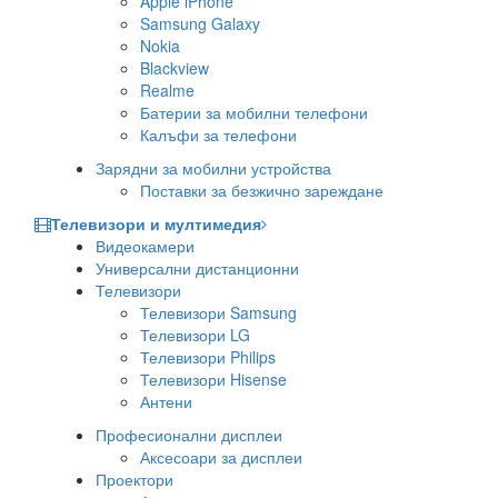
Apple iPhone
Samsung Galaxy
Nokia
Blackview
Realme
Батерии за мобилни телефони
Калъфи за телефони
Зарядни за мобилни устройства
Поставки за безжично зареждане
Телевизори и мултимедия
Видеокамери
Универсални дистанционни
Телевизори
Телевизори Samsung
Телевизори LG
Телевизори Philips
Телевизори Hisense
Антени
Професионални дисплеи
Аксесоари за дисплеи
Проектори