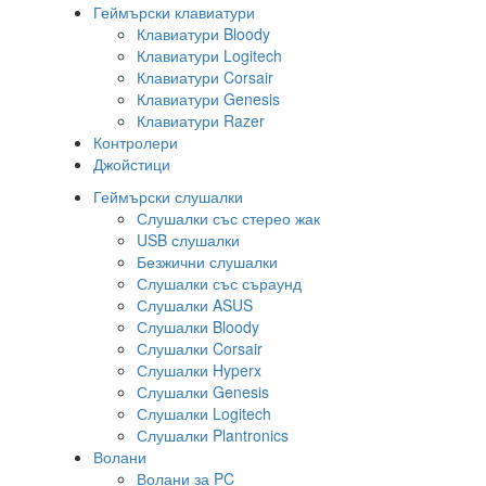
Геймърски клавиатури
Клавиатури Bloody
Клавиатури Logitech
Клавиатури Corsair
Клавиатури Genesis
Клавиатури Razer
Контролери
Джойстици
Геймърски слушалки
Слушалки със стерео жак
USB слушалки
Безжични слушалки
Слушалки със съраунд
Слушалки ASUS
Слушалки Bloody
Слушалки Corsair
Слушалки Hyperx
Слушалки Genesis
Слушалки Logitech
Слушалки Plantronics
Волани
Волани за PC