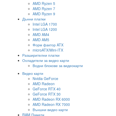
AMD Ryzen 5
AMD Ryzen 7
AMD Ryzen 9
Дънни платки
Intel LGA 1700
Intel LGA 1200
AMD AM4
AMD AM5
Форм фактор ATX
microATX/Mini-ITX
Разширителни платки
Охладители за видео карти
Водни блокове за видеокарти
Видео карти
Nvidia GeForce
AMD Radeon
GeForce RTX 40
GeForce RTX 30
AMD Radeon RX 6000
AMD Radeon RX 7000
Външни видео карти
RAM Памети