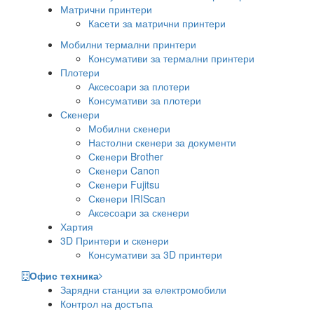
Матрични принтери
Касети за матрични принтери
Мобилни термални принтери
Консумативи за термални принтери
Плотери
Аксесоари за плотери
Консумативи за плотери
Скенери
Мобилни скенери
Настолни скенери за документи
Скенери Brother
Скенери Canon
Скенери Fujitsu
Скенери IRIScan
Аксесоари за скенери
Хартия
3D Принтери и скенери
Консумативи за 3D принтери
Офис техника
Зарядни станции за електромобили
Контрол на достъпа