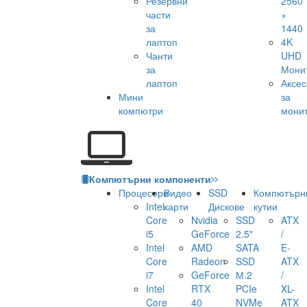
Резервни
2560
части
×
за
1440
лаптоп
4K
Чанти
UHD
за
Мони
лаптоп
Аксе
Мини
за
компютри
мони
Компютърни компоненти
Процесори
Видео
SSD
Компютърн
Intel
карти
Дискове
кутии
Core
Nvidia
SSD
ATX
i5
GeForce
2.5"
/
Intel
AMD
SATA
E-
Core
Radeon
SSD
ATX
i7
GeForce
М.2
/
Intel
RTX
PCIe
XL-
Core
40
NVMe
ATX