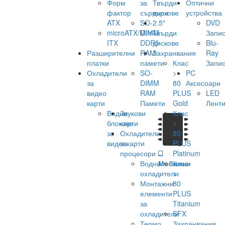
Форм
за
Твърди
Оптични
фактор
сървъри
дискове
устройства
ATX
SO-
2.5"
DVD
microATX/Mini-
DIMM
Твърди
Запис
ITX
DDR5
дискове
Blu-
Разширителни
RAM
Захранвания
Ray
платки
памети
Клас
Запис
Охладители
SO-
>
PC
за
DIMM
80
Аксесоари
видео
RAM
PLUS
LED
карти
Памети
Gold
Лент
Водни
Звукови
Клас
блокове
карти
>
за
Охладители
80
видеокарти
за
PLUS
процесори
Platinum
Водни
Мобилни
Клас
охладители
>
Монтажни
80
елементи
PLUS
за
Titanium
охладители
SFX
Термо
Захранвания