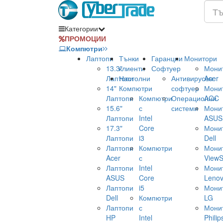
Категории
ПРОМОЦИИ
Компютри
Лаптопи
Тънки
Гаранции
Монитори
13.3"
клиенти
Софтуер
Мони
Лаптопи
Настолни
Антивирусен
Acer
14"
Компютри
софтуер
Мони
Лаптопи
Компютри
Операционни
AOC
15.6"
с
системи
Мони
Лаптопи
Intel
ASUS
17.3"
Core
Мони
Лаптопи
i3
Dell
Лаптопи
Компютри
Мони
Acer
с
ViewS
Лаптопи
Intel
Мони
ASUS
Core
Leno
Лаптопи
i5
Мони
Dell
Компютри
LG
Лаптопи
с
Мони
HP
Intel
Philip