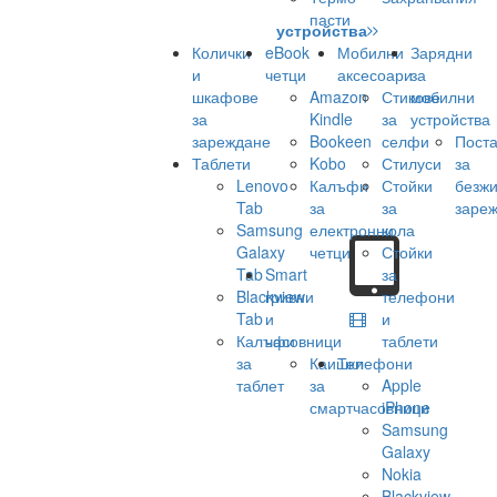
пасти
устройства
Колички
eBook
Мобилни
Зарядни
и
четци
аксесоари
за
шкафове
Amazon
Стикове
мобилни
за
Kindle
за
устройства
зареждане
Bookeen
селфи
Поста
Таблети
Kobo
Стилуси
за
Lenovo
Калъфи
Стойки
безж
Tab
за
за
заре
Samsung
електронни
кола
Galaxy
четци
Стойки
Tab
Smart
за
Blackview
гривни
телефони
Tab
и
и
Калъфи
часовници
таблети
за
Каишки
Телефони
таблет
за
Apple
смартчасовници
iPhone
Samsung
Galaxy
Nokia
Blackview