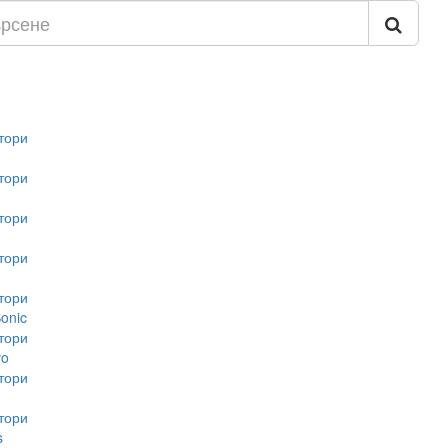
тори
тори
тори
тори
тори
onic
тори
vo
тори
тори
s