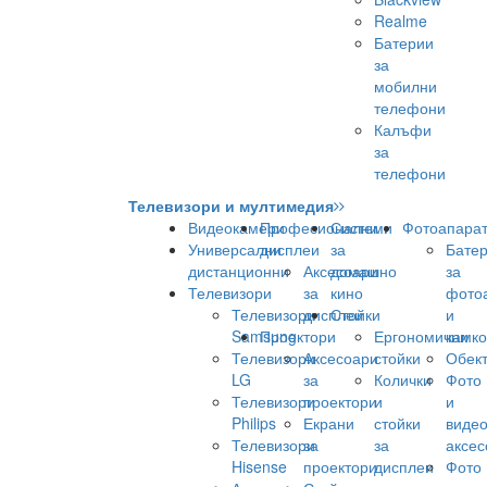
Realme
Батерии
за
мобилни
телефони
Калъфи
за
телефони
Телевизори и мултимедия
Видеокамери
Професионални
Системи
Фотоапара
Универсални
дисплеи
за
Бате
дистанционни
Аксесоари
домашно
за
Телевизори
за
кино
фото
Телевизори
дисплеи
Стойки
и
Samsung
Проектори
Ергономични
камк
Телевизори
Аксесоари
стойки
Обек
LG
за
Колички
Фото
Телевизори
проектори
и
и
Philips
Екрани
стойки
виде
Телевизори
за
за
аксес
Hisense
проектори
дисплеи
Фото