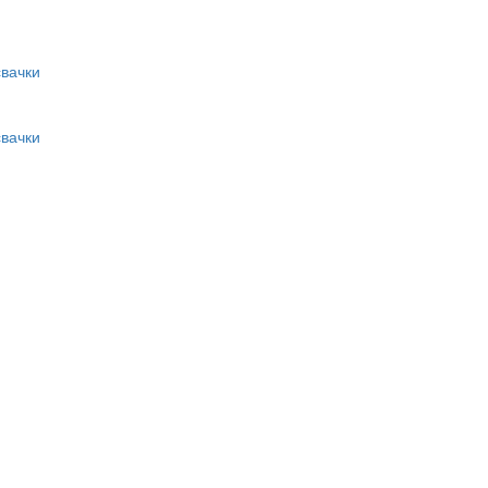
вачки
вачки
и