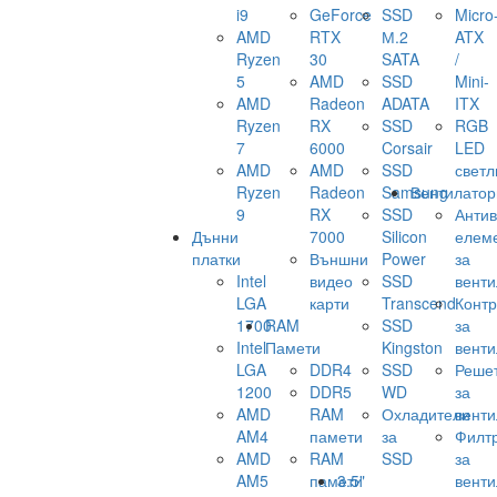
i9
GeForce
SSD
Micro
AMD
RTX
М.2
ATX
Ryzen
30
SATA
/
5
AMD
SSD
Mini-
AMD
Radeon
ADATA
ITX
Ryzen
RX
SSD
RGB
7
6000
Corsair
LED
AMD
AMD
SSD
светл
Ryzen
Radeon
Samsung
Вентилатор
9
RX
SSD
Анти
Дънни
7000
Silicon
елем
платки
Външни
Power
за
Intel
видео
SSD
венти
LGA
карти
Transcend
Конт
1700
RAM
SSD
за
Intel
Памети
Kingston
венти
LGA
DDR4
SSD
Реше
1200
DDR5
WD
за
AMD
RAM
Охладители
венти
AM4
памети
за
Филт
AMD
RAM
SSD
за
AM5
памети
3.5"
венти