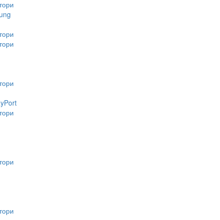
тори
ung
тори
тори
тори
ayPort
тори
тори
тори