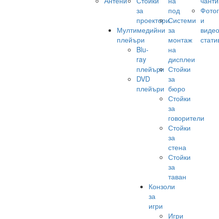
Антени
Стойки
на
чанти
за
под
Фото
проектори
Системи
и
Мултимедийни
за
виде
плейъри
монтаж
стати
Blu-
на
ray
дисплеи
плейъри
Стойки
DVD
за
плейъри
бюро
Стойки
за
говорители
Стойки
за
стена
Стойки
за
таван
Конзоли
за
игри
Игри