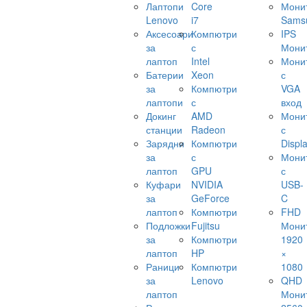
Лаптопи
Core
Мони
Lenovo
i7
Sams
Аксесоари
Компютри
IPS
за
с
Мони
лаптоп
Intel
Мони
Батерии
Xeon
с
за
Компютри
VGA
лаптопи
с
вход
Докинг
AMD
Мони
станции
Radeon
с
Зарядни
Компютри
Displ
за
с
Мони
лаптоп
GPU
с
Куфари
NVIDIA
USB-
за
GeForce
C
лаптоп
Компютри
FHD
Подложки
Fujitsu
Мони
за
Компютри
1920
лаптоп
HP
×
Раници
Компютри
1080
за
Lenovo
QHD
лаптоп
Мони