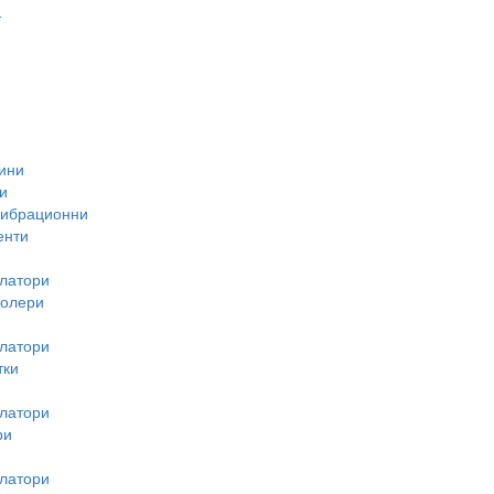
-
ини
и
вибрационни
енти
латори
ролери
латори
тки
латори
ри
латори