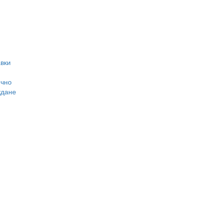
вки
ично
ждане