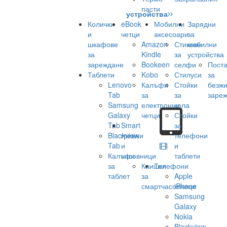
пасти
устройства
Колички
eBook
Мобилни
Зарядни
и
четци
аксесоари
за
шкафове
Amazon
Стикове
мобилни
за
Kindle
за
устройства
зареждане
Bookeen
селфи
Поста
Таблети
Kobo
Стилуси
за
Lenovo
Калъфи
Стойки
безж
Tab
за
за
заре
Samsung
електронни
кола
Galaxy
четци
Стойки
Tab
Smart
за
Blackview
гривни
телефони
Tab
и
и
Калъфи
часовници
таблети
за
Каишки
Телефони
таблет
за
Apple
смартчасовници
iPhone
Samsung
Galaxy
Nokia
Blackview