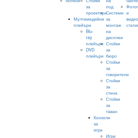
Антени
Стойки
на
чанти
за
под
Фото
проектори
Системи
и
Мултимедийни
за
виде
плейъри
монтаж
стати
Blu-
на
ray
дисплеи
плейъри
Стойки
DVD
за
плейъри
бюро
Стойки
за
говорители
Стойки
за
стена
Стойки
за
таван
Конзоли
за
игри
Игри