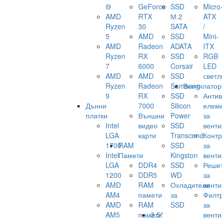
i9
GeForce
SSD
Micro
AMD
RTX
М.2
ATX
Ryzen
30
SATA
/
5
AMD
SSD
Mini-
AMD
Radeon
ADATA
ITX
Ryzen
RX
SSD
RGB
7
6000
Corsair
LED
AMD
AMD
SSD
светл
Ryzen
Radeon
Samsung
Вентилатор
9
RX
SSD
Анти
Дънни
7000
Silicon
елем
платки
Външни
Power
за
Intel
видео
SSD
венти
LGA
карти
Transcend
Конт
1700
RAM
SSD
за
Intel
Памети
Kingston
венти
LGA
DDR4
SSD
Реше
1200
DDR5
WD
за
AMD
RAM
Охладители
венти
AM4
памети
за
Филт
AMD
RAM
SSD
за
AM5
памети
3.5"
венти