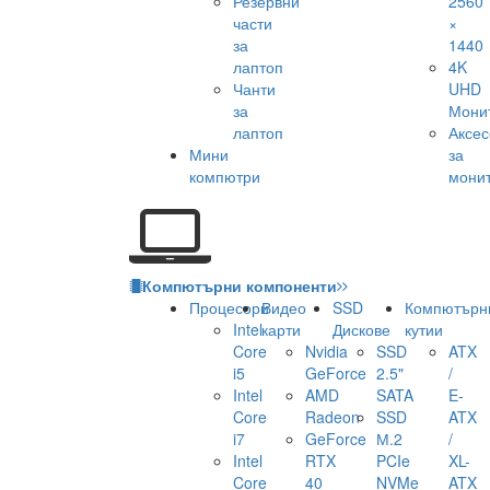
Резервни
2560
части
×
за
1440
лаптоп
4K
Чанти
UHD
за
Мони
лаптоп
Аксе
Мини
за
компютри
мони
Компютърни компоненти
Процесори
Видео
SSD
Компютърн
Intel
карти
Дискове
кутии
Core
Nvidia
SSD
ATX
i5
GeForce
2.5"
/
Intel
AMD
SATA
E-
Core
Radeon
SSD
ATX
i7
GeForce
М.2
/
Intel
RTX
PCIe
XL-
Core
40
NVMe
ATX