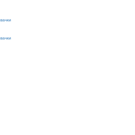
вачки
вачки
и