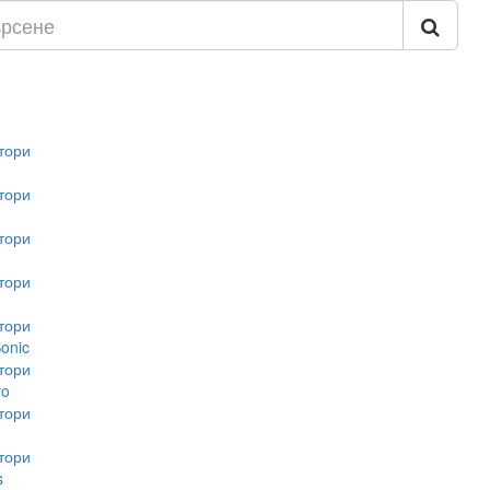
тори
тори
тори
тори
тори
onic
тори
vo
тори
тори
s