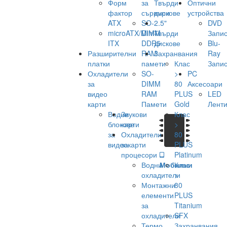
Форм
за
Твърди
Оптични
фактор
сървъри
дискове
устройства
ATX
SO-
2.5"
DVD
microATX/Mini-
DIMM
Твърди
Запис
ITX
DDR5
дискове
Blu-
Разширителни
RAM
Захранвания
Ray
платки
памети
Клас
Запис
Охладители
SO-
>
PC
за
DIMM
80
Аксесоари
видео
RAM
PLUS
LED
карти
Памети
Gold
Лент
Водни
Звукови
Клас
блокове
карти
>
за
Охладители
80
видеокарти
за
PLUS
процесори
Platinum
Водни
Мобилни
Клас
охладители
>
Монтажни
80
елементи
PLUS
за
Titanium
охладители
SFX
Термо
Захранвания