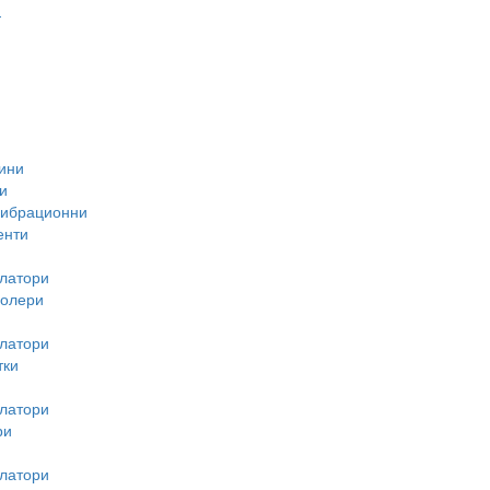
-
ини
и
вибрационни
енти
латори
ролери
латори
тки
латори
ри
латори