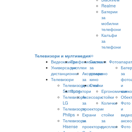
Realme
Батерии
за
мобилни
телефони
Калъфи
за
телефони
Телевизори и мултимедия
Видеокамери
Професионални
Системи
Фотоапара
Универсални
дисплеи
за
Бате
дистанционни
Аксесоари
домашно
за
Телевизори
за
кино
фото
Телевизори
дисплеи
Стойки
и
Samsung
Проектори
Ергономични
камк
Телевизори
Аксесоари
стойки
Обек
LG
за
Колички
Фото
Телевизори
проектори
и
и
Philips
Екрани
стойки
виде
Телевизори
за
за
аксес
Hisense
проектори
дисплеи
Фото