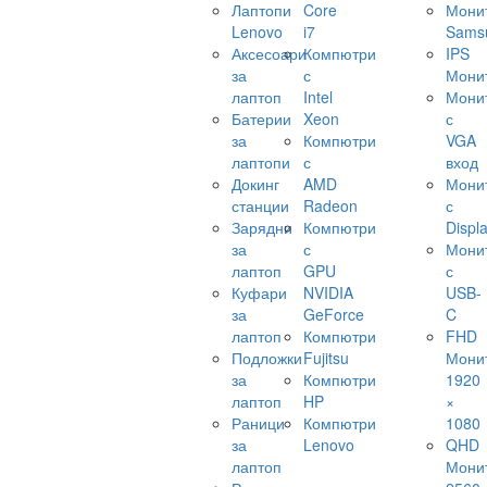
Лаптопи
Core
Мони
Lenovo
i7
Sams
Аксесоари
Компютри
IPS
за
с
Мони
лаптоп
Intel
Мони
Батерии
Xeon
с
за
Компютри
VGA
лаптопи
с
вход
Докинг
AMD
Мони
станции
Radeon
с
Зарядни
Компютри
Displ
за
с
Мони
лаптоп
GPU
с
Куфари
NVIDIA
USB-
за
GeForce
C
лаптоп
Компютри
FHD
Подложки
Fujitsu
Мони
за
Компютри
1920
лаптоп
HP
×
Раници
Компютри
1080
за
Lenovo
QHD
лаптоп
Мони