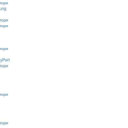
тори
ung
тори
тори
тори
ayPort
тори
тори
тори