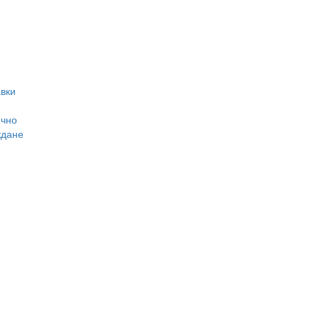
вки
ично
ждане