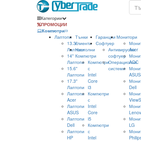
Категории
ПРОМОЦИИ
Компютри
Лаптопи
Тънки
Гаранции
Монитори
13.3"
клиенти
Софтуер
Мони
Лаптопи
Настолни
Антивирусен
Acer
14"
Компютри
софтуер
Мони
Лаптопи
Компютри
Операционни
AOC
15.6"
с
системи
Мони
Лаптопи
Intel
ASUS
17.3"
Core
Мони
Лаптопи
i3
Dell
Лаптопи
Компютри
Мони
Acer
с
ViewS
Лаптопи
Intel
Мони
ASUS
Core
Leno
Лаптопи
i5
Мони
Dell
Компютри
LG
Лаптопи
с
Мони
HP
Intel
Philip