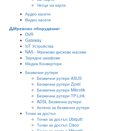
Четци на карти
Аудио касети
Видео касети
Мрежово оборудване
DVR
Gateway
IoT Устройства
NAS - Мрежови дискови масиви
Зарядни шкафове
Медиа Конвертори
Безжични рутери
Безжични рутери ASUS
Безжични рутери Zyxel
Безжични рутери Mikrotik
Безжични рутери TP-Link
ADSL Безжични рутери
Антени за безжични рутери
Точки за достъп
Точки за достъп Ubiquiti
Точки за достъп Cisco
Точки за достъп Mikrotik