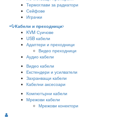
Термоглави за радиатори
Сейфове
Играчки
Кабели и преходници
KVM Суичове
USB кабели
Адаптери и преходници
Видео преходници
Аудио кабели
Видео кабели
Екстендери и усилватели
Захранващи кабели
Кабелни аксесоари
Компютърни кабели
Мрежови кабели
Мрежови конектори