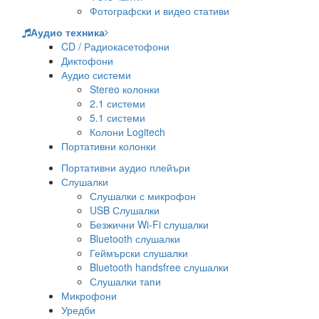
Фотографски и видео стативи
Аудио техника
CD / Радиокасетофони
Диктофони
Аудио системи
Stereo колонки
2.1 системи
5.1 системи
Колони Logitech
Портативни колонки
Портативни аудио плейъри
Слушалки
Слушалки с микрофон
USB Слушалки
Безжични Wi-Fi слушалки
Bluetooth слушалки
Геймърски слушалки
Bluetooth handsfree слушалки
Слушалки тапи
Микрофони
Уредби