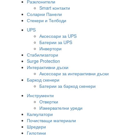
Разклонители
Smart контакти
Соларни Панели
Стекери и Телбоди
UPS
Аксесоари за UPS
Батерии за UPS
Инвертори
Стабилизатори
Surge Protection
Интерактивни дъски
Аксесоари за интерактивни дъски
Баркод скенери
Батерии за баркод скенери
Инструменти
Отвертки
Измервателни уреди
Калкулатори
Почистващи материали
Шредери
Гилотини