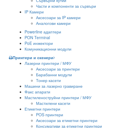
Сървърни кутии
Части и компоненти за сървъри
IP Камери
Аксесоари за IP камери
Аналогови камери
Powerline адаптери
PON Terminal
PoE инжектори
Комуникационни модули
Принтери и скенери
Лазерни принтери / МФУ
Аксесоари за принтери
Барабанни модули
Тонер касети
Машини за лазерно гравиране
Факс апарати
Мастиленоструйни принтери / МФУ
Мастилени касети
Етикетни принтери
POS принтери
Аксесоари за етикетни принтери
Консумативи за етикетни принтери