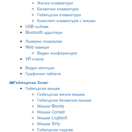
Жични клавиатури
Безжични клавиатури
Геймърски клавиатури
Комплект клавиатурa с мишка
USB хъбове
Bluetooth адаптери
Лазерни показалки
Web камери
Видео конференция
VR очила
Видео кепчъри
Графични таблети
Геймърска Зона
Геймърски мишки
Геймърски жични мишки
Геймърски безжични мишки
Мишки Bloody
Мишки Corsair
Мишки Logitech
Мишки Xtrfy
Геймърски падове