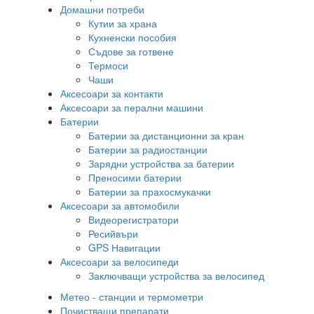
Домашни потреби
Кутии за храна
Кухненски пособия
Съдове за готвене
Термоси
Чаши
Аксесоари за контакти
Аксесоари за перални машини
Батерии
Батерии за дистанционни за кран
Батерии за радиостанции
Зарядни устройства за батерии
Преносими батерии
Батерии за прахосмукачки
Аксесоари за автомобили
Видеорегистратори
Ресийвъри
GPS Навигации
Аксесоари за велосипеди
Заключващи устройства за велосипед
Метео - станции и термометри
Почистващи препарати