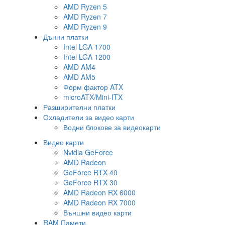
AMD Ryzen 5
AMD Ryzen 7
AMD Ryzen 9
Дънни платки
Intel LGA 1700
Intel LGA 1200
AMD AM4
AMD AM5
Форм фактор ATX
microATX/Mini-ITX
Разширителни платки
Охладители за видео карти
Водни блокове за видеокарти
Видео карти
Nvidia GeForce
AMD Radeon
GeForce RTX 40
GeForce RTX 30
AMD Radeon RX 6000
AMD Radeon RX 7000
Външни видео карти
RAM Памети