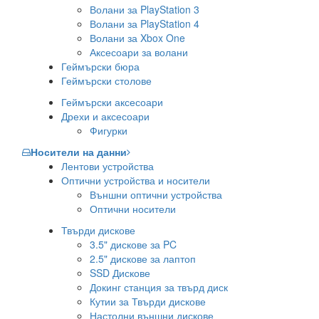
Волани за PlayStation 3
Волани за PlayStation 4
Волани за Xbox One
Аксесоари за волани
Геймърски бюра
Геймърски столове
Геймърски аксесоари
Дрехи и аксесоари
Фигурки
Носители на данни
Лентови устройства
Оптични устройства и носители
Външни оптични устройства
Оптични носители
Твърди дискове
3.5" дискове за PC
2.5" дискове за лаптоп
SSD Дискове
Докинг станция за твърд диск
Кутии за Твърди дискове
Настолни външни дискове