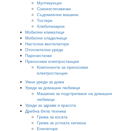
Мултикукъри
Сокоизстисквачки
Съдомиялни машини
Тостери
Хлебопекарни
Мобилни климатици
Мобилни хладилници
Настолни вентилатори
Отоплителни уреди
Парочистачки
Преносими електростанции
Компоненти за преносими
електростанции
Умни уреди за дома
Уреди за домашни любимци
Машинки за подстригване на домашни
любимци
Уреди за здраве и красота
Дребна бяла техника
Грижа за косата
Грижа за устната хигиена
Епилатори