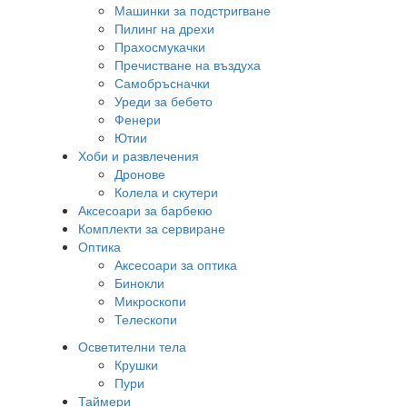
Машинки за подстригване
Пилинг на дрехи
Прахосмукачки
Пречистване на въздуха
Самобръсначки
Уреди за бебето
Фенери
Ютии
Хоби и развлечения
Дронове
Колела и скутери
Аксесоари за барбекю
Комплекти за сервиране
Оптика
Аксесоари за оптика
Бинокли
Микроскопи
Телескопи
Осветителни тела
Крушки
Пури
Таймери