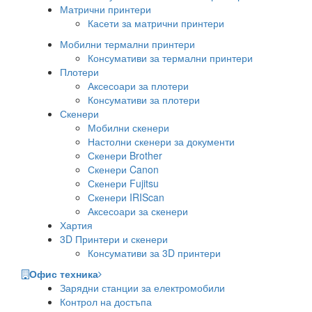
Матрични принтери
Касети за матрични принтери
Мобилни термални принтери
Консумативи за термални принтери
Плотери
Аксесоари за плотери
Консумативи за плотери
Скенери
Мобилни скенери
Настолни скенери за документи
Скенери Brother
Скенери Canon
Скенери Fujitsu
Скенери IRIScan
Аксесоари за скенери
Хартия
3D Принтери и скенери
Консумативи за 3D принтери
Офис техника
Зарядни станции за електромобили
Контрол на достъпа