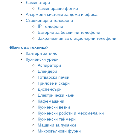
Ламинатори
Ламиниращо фолио
Алармени системи за дома и офиса
Стационарни телефони
IP Телефони
Батерии за безжични телефони
Захранвания за стационарни телефони
Битова техника
Кантари за тяло
Кухненски уреди
Аспиратори
Блендери
Готварски печки
Грилове и скари
Диспенсъри
Електрически кани
Кафемашини
Кухненски везни
Кухненски роботи и месомелачки
Кухненски таймери
Машини за пуканки
Микровълнови фурни