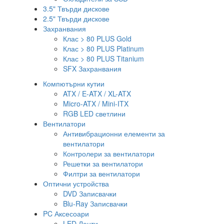
3.5" Твърди дискове
2.5" Твърди дискове
Захранвания
Клас > 80 PLUS Gold
Клас > 80 PLUS Platinum
Клас > 80 PLUS Titanium
SFX Захранвания
Компютърни кутии
ATX / E-ATX / XL-ATX
Micro-ATX / Mini-ITX
RGB LED светлини
Вентилатори
Антивибрационни елементи за
вентилатори
Контролери за вентилатори
Решетки за вентилатори
Филтри за вентилатори
Оптични устройства
DVD Записвачки
Blu-Ray Записвачки
PC Аксесоари
LED Ленти