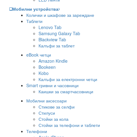
Мобилни устройства
Колички и шкафове за зареждане
Таблети
Lenovo Tab
Samsung Galaxy Tab
Blackview Tab
Калъфи за таблет
eBook четци
Amazon Kindle
Bookeen
Kobo
Калъфи за електронни четци
Smart гривни и часовници
Каишки за смартчасовници
Мобилни аксесоари
Стикове за селфи
Стилуси
Стойки за кола
Стойки за телефони и таблети
Телефони