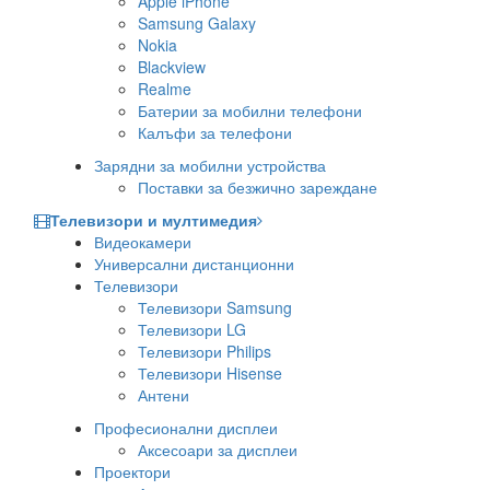
Apple iPhone
Samsung Galaxy
Nokia
Blackview
Realme
Батерии за мобилни телефони
Калъфи за телефони
Зарядни за мобилни устройства
Поставки за безжично зареждане
Телевизори и мултимедия
Видеокамери
Универсални дистанционни
Телевизори
Телевизори Samsung
Телевизори LG
Телевизори Philips
Телевизори Hisense
Антени
Професионални дисплеи
Аксесоари за дисплеи
Проектори