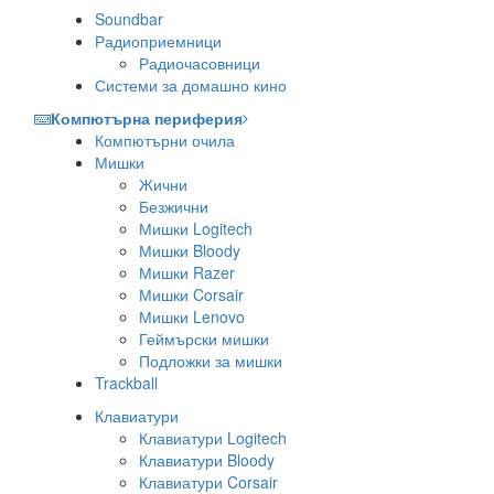
Soundbar
Радиоприемници
Радиочасовници
Системи за домашно кино
Компютърна периферия
Компютърни очила
Мишки
Жични
Безжични
Мишки Logitech
Мишки Bloody
Мишки Razer
Мишки Corsair
Мишки Lenovo
Геймърски мишки
Подложки за мишки
Trackball
Клавиатури
Клавиатури Logitech
Клавиатури Bloody
Клавиатури Corsair