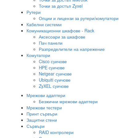
Точки за достъп Zyxel
Рутери
Опции и лицензи за рутери/комутатори
Кабелни системи
Комуникационни шкафове - Rack
Аксесоари за шкафове
Пач панели
Разпределители на напрежение
Комутатори
Cisco суичове
HPE суичове
Netgear суичове
Ubiquiti суичове
ZyXEL суичове
Мрежови адаптери
Безжични мрежови адаптери
Мрежови тестери
Принт сървъри
Защитни стени
Сървъри
RAID контролери