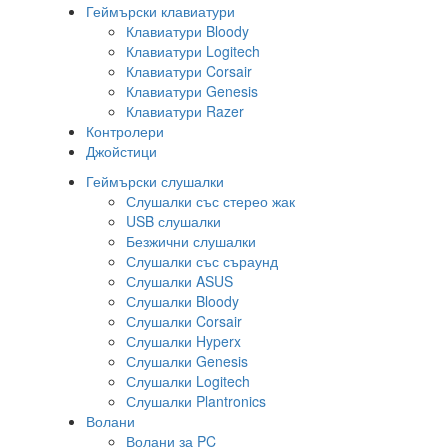
Геймърски клавиатури
Клавиатури Bloody
Клавиатури Logitech
Клавиатури Corsair
Клавиатури Genesis
Клавиатури Razer
Контролери
Джойстици
Геймърски слушалки
Слушалки със стерео жак
USB слушалки
Безжични слушалки
Слушалки със съраунд
Слушалки ASUS
Слушалки Bloody
Слушалки Corsair
Слушалки Hyperx
Слушалки Genesis
Слушалки Logitech
Слушалки Plantronics
Волани
Волани за PC