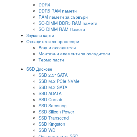
DDR4
DDR5 RAM памети
RAM памети за сървъри
SO-DIMM DDR5 RAM памети
SO-DIMM RAM Памети
Звукови карти
Охладители за процесори
Водни охладители
Монтажни елементи за охладители
Термо пасти
SSD Дискове
SSD 2.5" SATA
SSD М.2 PCIe NVMe
SSD М.2 SATA
SSD ADATA
SSD Corsair
SSD Samsung
SSD Silicon Power
SSD Transcend
SSD Kingston
SSD WD
Охладители за SSD