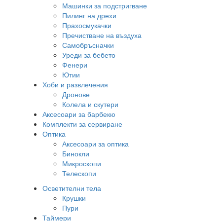
Машинки за подстригване
Пилинг на дрехи
Прахосмукачки
Пречистване на въздуха
Самобръсначки
Уреди за бебето
Фенери
Ютии
Хоби и развлечения
Дронове
Колела и скутери
Аксесоари за барбекю
Комплекти за сервиране
Оптика
Аксесоари за оптика
Бинокли
Микроскопи
Телескопи
Осветителни тела
Крушки
Пури
Таймери