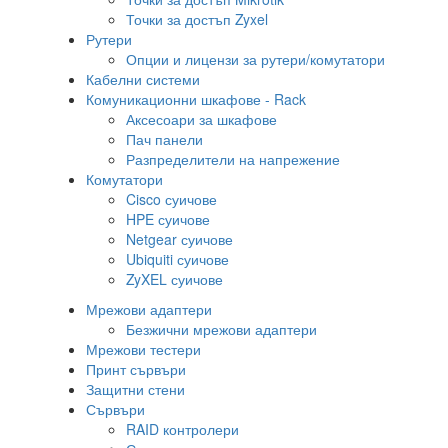
Точки за достъп Zyxel
Рутери
Опции и лицензи за рутери/комутатори
Кабелни системи
Комуникационни шкафове - Rack
Аксесоари за шкафове
Пач панели
Разпределители на напрежение
Комутатори
Cisco суичове
HPE суичове
Netgear суичове
Ubiquiti суичове
ZyXEL суичове
Мрежови адаптери
Безжични мрежови адаптери
Мрежови тестери
Принт сървъри
Защитни стени
Сървъри
RAID контролери