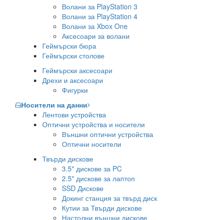
Волани за PlayStation 3
Волани за PlayStation 4
Волани за Xbox One
Аксесоари за волани
Геймърски бюра
Геймърски столове
Геймърски аксесоари
Дрехи и аксесоари
Фигурки
Носители на данни
Лентови устройства
Оптични устройства и носители
Външни оптични устройства
Оптични носители
Твърди дискове
3.5" дискове за PC
2.5" дискове за лаптоп
SSD Дискове
Докинг станция за твърд диск
Кутии за Твърди дискове
Настолни външни дискове