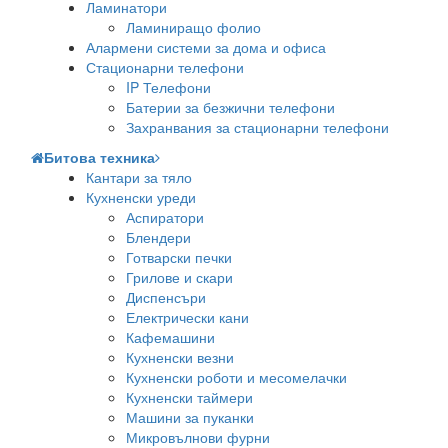
Ламинатори
Ламиниращо фолио
Алармени системи за дома и офиса
Стационарни телефони
IP Телефони
Батерии за безжични телефони
Захранвания за стационарни телефони
Битова техника
Кантари за тяло
Кухненски уреди
Аспиратори
Блендери
Готварски печки
Грилове и скари
Диспенсъри
Електрически кани
Кафемашини
Кухненски везни
Кухненски роботи и месомелачки
Кухненски таймери
Машини за пуканки
Микровълнови фурни