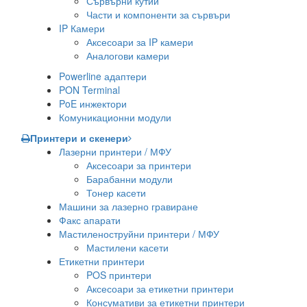
Сървърни кутии
Части и компоненти за сървъри
IP Камери
Аксесоари за IP камери
Аналогови камери
Powerline адаптери
PON Terminal
PoE инжектори
Комуникационни модули
Принтери и скенери
Лазерни принтери / МФУ
Аксесоари за принтери
Барабанни модули
Тонер касети
Машини за лазерно гравиране
Факс апарати
Мастиленоструйни принтери / МФУ
Мастилени касети
Етикетни принтери
POS принтери
Аксесоари за етикетни принтери
Консумативи за етикетни принтери