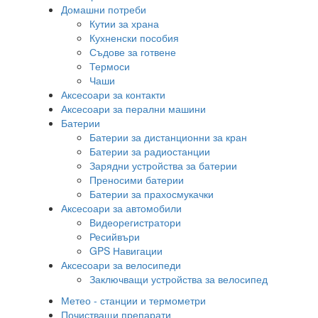
Домашни потреби
Кутии за храна
Кухненски пособия
Съдове за готвене
Термоси
Чаши
Аксесоари за контакти
Аксесоари за перални машини
Батерии
Батерии за дистанционни за кран
Батерии за радиостанции
Зарядни устройства за батерии
Преносими батерии
Батерии за прахосмукачки
Аксесоари за автомобили
Видеорегистратори
Ресийвъри
GPS Навигации
Аксесоари за велосипеди
Заключващи устройства за велосипед
Метео - станции и термометри
Почистващи препарати