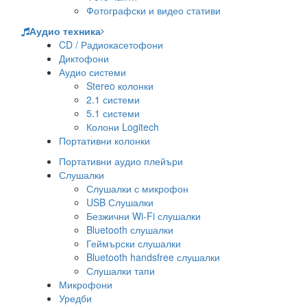
Фотографски и видео стативи
Аудио техника
CD / Радиокасетофони
Диктофони
Аудио системи
Stereo колонки
2.1 системи
5.1 системи
Колони Logitech
Портативни колонки
Портативни аудио плейъри
Слушалки
Слушалки с микрофон
USB Слушалки
Безжични Wi-Fi слушалки
Bluetooth слушалки
Геймърски слушалки
Bluetooth handsfree слушалки
Слушалки тапи
Микрофони
Уредби