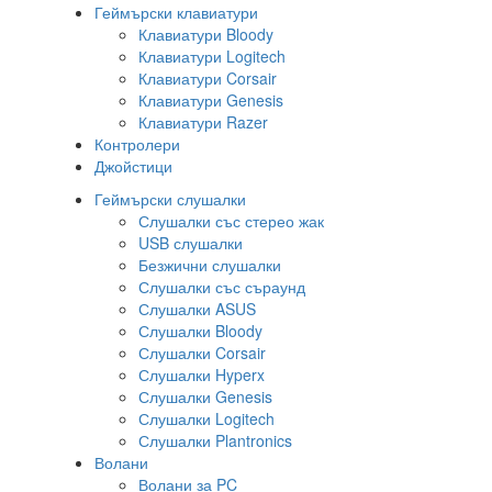
Геймърски клавиатури
Клавиатури Bloody
Клавиатури Logitech
Клавиатури Corsair
Клавиатури Genesis
Клавиатури Razer
Контролери
Джойстици
Геймърски слушалки
Слушалки със стерео жак
USB слушалки
Безжични слушалки
Слушалки със съраунд
Слушалки ASUS
Слушалки Bloody
Слушалки Corsair
Слушалки Hyperx
Слушалки Genesis
Слушалки Logitech
Слушалки Plantronics
Волани
Волани за PC