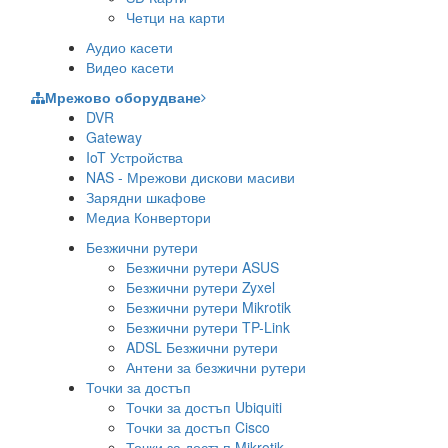
Четци на карти
Аудио касети
Видео касети
Мрежово оборудване
DVR
Gateway
IoT Устройства
NAS - Мрежови дискови масиви
Зарядни шкафове
Медиа Конвертори
Безжични рутери
Безжични рутери ASUS
Безжични рутери Zyxel
Безжични рутери Mikrotik
Безжични рутери TP-Link
ADSL Безжични рутери
Антени за безжични рутери
Точки за достъп
Точки за достъп Ubiquiti
Точки за достъп Cisco
Точки за достъп Mikrotik