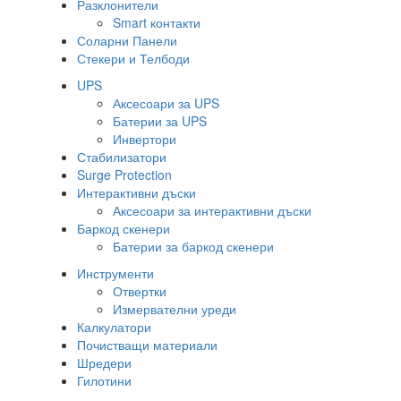
Разклонители
Smart контакти
Соларни Панели
Стекери и Телбоди
UPS
Аксесоари за UPS
Батерии за UPS
Инвертори
Стабилизатори
Surge Protection
Интерактивни дъски
Аксесоари за интерактивни дъски
Баркод скенери
Батерии за баркод скенери
Инструменти
Отвертки
Измервателни уреди
Калкулатори
Почистващи материали
Шредери
Гилотини