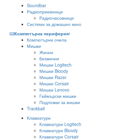
Soundbar
Радиоприемници
Радиочасовници
Системи за домашно кино
Компютърна периферия
Компютърни очила
Мишки
Жични
Безжични
Мишки Logitech
Мишки Bloody
Мишки Razer
Мишки Corsair
Мишки Lenovo
Геймърски мишки
Подложки за мишки
Trackball
Клавиатури
Клавиатури Logitech
Клавиатури Bloody
Клавиатури Corsair