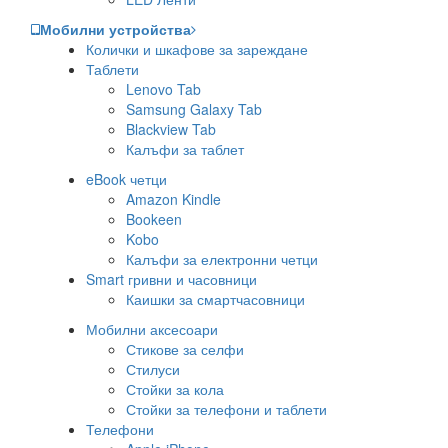
Мобилни устройства
Колички и шкафове за зареждане
Таблети
Lenovo Tab
Samsung Galaxy Tab
Blackview Tab
Калъфи за таблет
eBook четци
Amazon Kindle
Bookeen
Kobo
Калъфи за електронни четци
Smart гривни и часовници
Каишки за смартчасовници
Мобилни аксесоари
Стикове за селфи
Стилуси
Стойки за кола
Стойки за телефони и таблети
Телефони