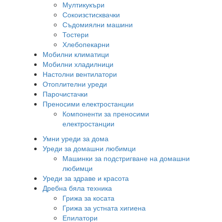
Мултикукъри
Сокоизстисквачки
Съдомиялни машини
Тостери
Хлебопекарни
Мобилни климатици
Мобилни хладилници
Настолни вентилатори
Отоплителни уреди
Парочистачки
Преносими електростанции
Компоненти за преносими
електростанции
Умни уреди за дома
Уреди за домашни любимци
Машинки за подстригване на домашни
любимци
Уреди за здраве и красота
Дребна бяла техника
Грижа за косата
Грижа за устната хигиена
Епилатори