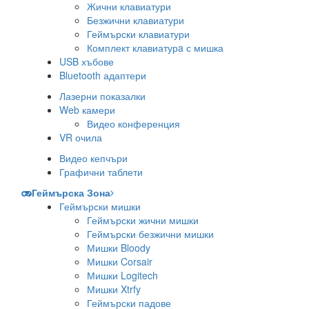
Жични клавиатури
Безжични клавиатури
Геймърски клавиатури
Комплект клавиатурa с мишка
USB хъбове
Bluetooth адаптери
Лазерни показалки
Web камери
Видео конференция
VR очила
Видео кепчъри
Графични таблети
Геймърска Зона
Геймърски мишки
Геймърски жични мишки
Геймърски безжични мишки
Мишки Bloody
Мишки Corsair
Мишки Logitech
Мишки Xtrfy
Геймърски падове