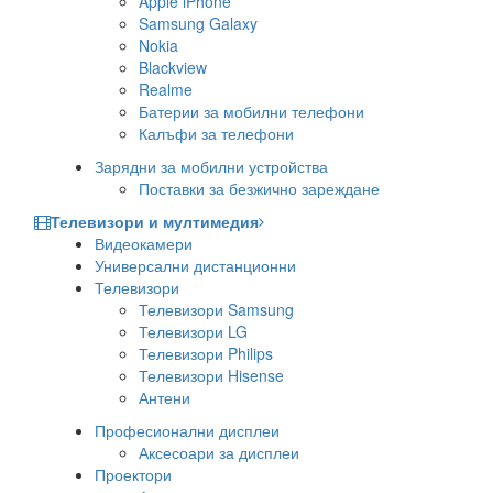
Apple iPhone
Samsung Galaxy
Nokia
Blackview
Realme
Батерии за мобилни телефони
Калъфи за телефони
Зарядни за мобилни устройства
Поставки за безжично зареждане
Телевизори и мултимедия
Видеокамери
Универсални дистанционни
Телевизори
Телевизори Samsung
Телевизори LG
Телевизори Philips
Телевизори Hisense
Антени
Професионални дисплеи
Аксесоари за дисплеи
Проектори