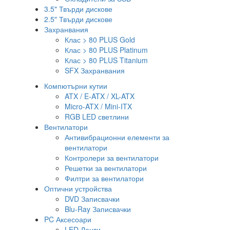
3.5" Твърди дискове
2.5" Твърди дискове
Захранвания
Клас > 80 PLUS Gold
Клас > 80 PLUS Platinum
Клас > 80 PLUS Titanium
SFX Захранвания
Компютърни кутии
ATX / E-ATX / XL-ATX
Micro-ATX / Mini-ITX
RGB LED светлини
Вентилатори
Антивибрационни елементи за
вентилатори
Контролери за вентилатори
Решетки за вентилатори
Филтри за вентилатори
Оптични устройства
DVD Записвачки
Blu-Ray Записвачки
PC Аксесоари
LED Ленти