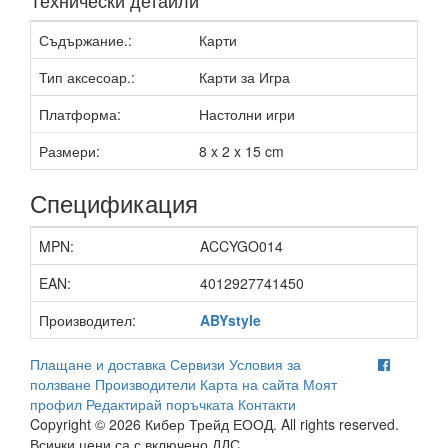
Технически детайли
Съдържание.:
Карти
Тип аксесоар.:
Карти за Игра
Платформа:
Настолни игри
Размери:
8 x 2 x 15 cm
Спецификация
MPN:
ACCYGO014
EAN:
4012927741450
Производител:
ABYstyle
Плащане и доставка
Сервизи
Условия за
ползване
Производители
Карта на сайта
Моят
профил
Редактирай поръчката
Контакти
Copyright © 2026 Кибер Трейд ЕООД. All rights reserved.
Всички цени са с включено ДДС.