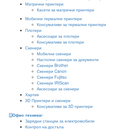
Матрични принтери
Касети за матрични принтери
Мобилни термални принтери
Консумативи за термални принтери
Плотери
Аксесоари за плотери
Консумативи за плотери
Скенери
Мобилни скенери
Настолни скенери за документи
Скенери Brother
Скенери Canon
Скенери Fujitsu
Скенери IRIScan
Аксесоари за скенери
Хартия
3D Принтери и скенери
Консумативи за 3D принтери
Офис техника
Зарядни станции за електромобили
Контрол на достъпа