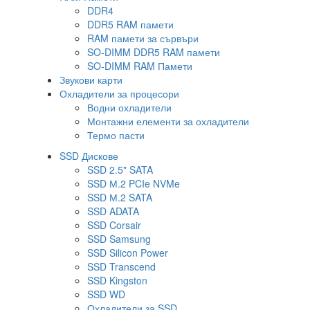
DDR4
DDR5 RAM памети
RAM памети за сървъри
SO-DIMM DDR5 RAM памети
SO-DIMM RAM Памети
Звукови карти
Охладители за процесори
Водни охладители
Монтажни елементи за охладители
Термо пасти
SSD Дискове
SSD 2.5" SATA
SSD М.2 PCIe NVMe
SSD М.2 SATA
SSD ADATA
SSD Corsair
SSD Samsung
SSD Silicon Power
SSD Transcend
SSD Kingston
SSD WD
Охладители за SSD