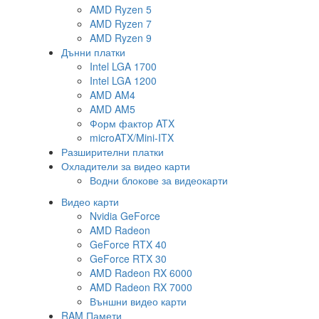
AMD Ryzen 5
AMD Ryzen 7
AMD Ryzen 9
Дънни платки
Intel LGA 1700
Intel LGA 1200
AMD AM4
AMD AM5
Форм фактор ATX
microATX/Mini-ITX
Разширителни платки
Охладители за видео карти
Водни блокове за видеокарти
Видео карти
Nvidia GeForce
AMD Radeon
GeForce RTX 40
GeForce RTX 30
AMD Radeon RX 6000
AMD Radeon RX 7000
Външни видео карти
RAM Памети