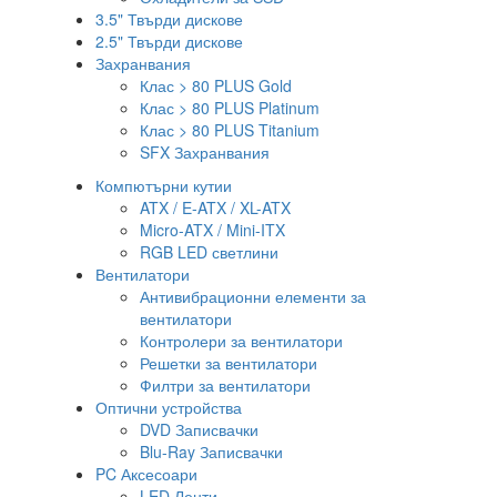
3.5" Твърди дискове
2.5" Твърди дискове
Захранвания
Клас > 80 PLUS Gold
Клас > 80 PLUS Platinum
Клас > 80 PLUS Titanium
SFX Захранвания
Компютърни кутии
ATX / E-ATX / XL-ATX
Micro-ATX / Mini-ITX
RGB LED светлини
Вентилатори
Антивибрационни елементи за
вентилатори
Контролери за вентилатори
Решетки за вентилатори
Филтри за вентилатори
Оптични устройства
DVD Записвачки
Blu-Ray Записвачки
PC Аксесоари
LED Ленти