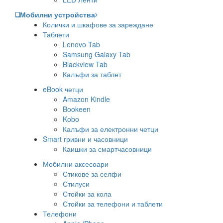
Мобилни устройства
Колички и шкафове за зареждане
Таблети
Lenovo Tab
Samsung Galaxy Tab
Blackview Tab
Калъфи за таблет
eBook четци
Amazon Kindle
Bookeen
Kobo
Калъфи за електронни четци
Smart гривни и часовници
Каишки за смартчасовници
Мобилни аксесоари
Стикове за селфи
Стилуси
Стойки за кола
Стойки за телефони и таблети
Телефони