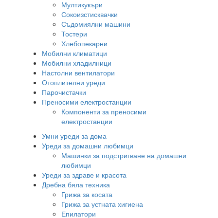
Мултикукъри
Сокоизстисквачки
Съдомиялни машини
Тостери
Хлебопекарни
Мобилни климатици
Мобилни хладилници
Настолни вентилатори
Отоплителни уреди
Парочистачки
Преносими електростанции
Компоненти за преносими
електростанции
Умни уреди за дома
Уреди за домашни любимци
Машинки за подстригване на домашни
любимци
Уреди за здраве и красота
Дребна бяла техника
Грижа за косата
Грижа за устната хигиена
Епилатори