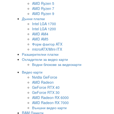
AMD Ryzen 5
AMD Ryzen 7
AMD Ryzen 9
Дънни платки
Intel LGA 1700
Intel LGA 1200
AMD AM4
AMD AM5
Форм фактор ATX
microATX/Mini-ITX
Разширителни платки
Охладители за видео карти
Водни блокове за видеокарти
Видео карти
Nvidia GeForce
AMD Radeon
GeForce RTX 40
GeForce RTX 30
AMD Radeon RX 6000
AMD Radeon RX 7000
Външни видео карти
RAM Памети