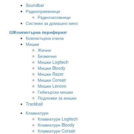
Soundbar
Радиоприемници
Радиочасовници
Системи за домашно кино
Компютърна периферия
Компютърни очила
Мишки
Жични
Безжични
Мишки Logitech
Мишки Bloody
Мишки Razer
Мишки Corsair
Мишки Lenovo
Геймърски мишки
Подложки за мишки
Trackball
Клавиатури
Клавиатури Logitech
Клавиатури Bloody
Клавиатури Corsair