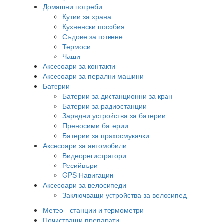
Домашни потреби
Кутии за храна
Кухненски пособия
Съдове за готвене
Термоси
Чаши
Аксесоари за контакти
Аксесоари за перални машини
Батерии
Батерии за дистанционни за кран
Батерии за радиостанции
Зарядни устройства за батерии
Преносими батерии
Батерии за прахосмукачки
Аксесоари за автомобили
Видеорегистратори
Ресийвъри
GPS Навигации
Аксесоари за велосипеди
Заключващи устройства за велосипед
Метео - станции и термометри
Почистващи препарати