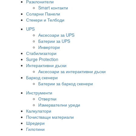
Разклонители
Smart контакти
Соларни Панели
Стекери и Телбоди
UPS
Аксесоари за UPS
Батерии за UPS
Инвертори
Стабилизатори
Surge Protection
Интерактивни дъски
Аксесоари за интерактивни дъски
Баркод скенери
Батерии за баркод скенери
Инструменти
Отвертки
Измервателни уреди
Калкулатори
Почистващи материали
Шредери
Гилотини