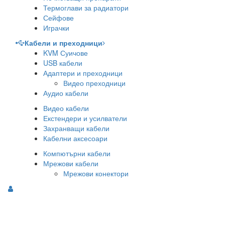
Термоглави за радиатори
Сейфове
Играчки
Кабели и преходници
KVM Суичове
USB кабели
Адаптери и преходници
Видео преходници
Аудио кабели
Видео кабели
Екстендери и усилватели
Захранващи кабели
Кабелни аксесоари
Компютърни кабели
Мрежови кабели
Мрежови конектори