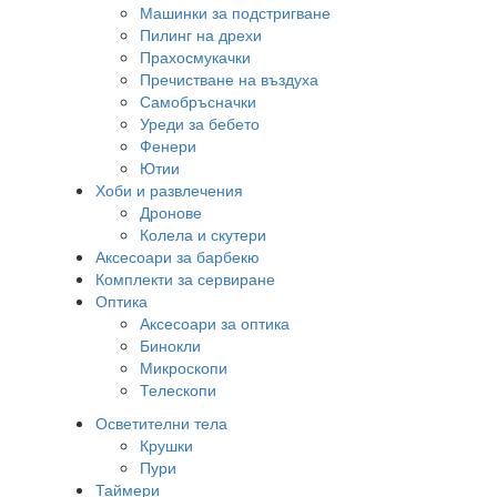
Машинки за подстригване
Пилинг на дрехи
Прахосмукачки
Пречистване на въздуха
Самобръсначки
Уреди за бебето
Фенери
Ютии
Хоби и развлечения
Дронове
Колела и скутери
Аксесоари за барбекю
Комплекти за сервиране
Оптика
Аксесоари за оптика
Бинокли
Микроскопи
Телескопи
Осветителни тела
Крушки
Пури
Таймери