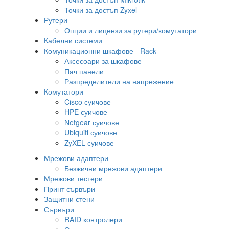
Точки за достъп Zyxel
Рутери
Опции и лицензи за рутери/комутатори
Кабелни системи
Комуникационни шкафове - Rack
Аксесоари за шкафове
Пач панели
Разпределители на напрежение
Комутатори
Cisco суичове
HPE суичове
Netgear суичове
Ubiquiti суичове
ZyXEL суичове
Мрежови адаптери
Безжични мрежови адаптери
Мрежови тестери
Принт сървъри
Защитни стени
Сървъри
RAID контролери