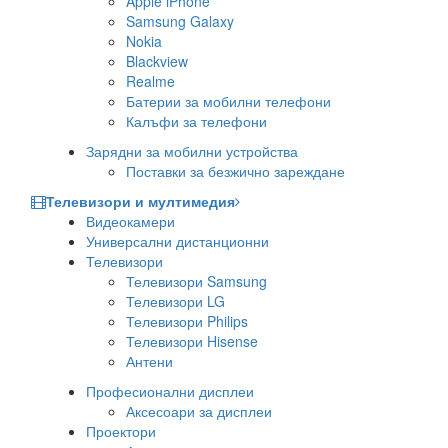
Apple iPhone
Samsung Galaxy
Nokia
Blackview
Realme
Батерии за мобилни телефони
Калъфи за телефони
Зарядни за мобилни устройства
Поставки за безжично зареждане
Телевизори и мултимедия
Видеокамери
Универсални дистанционни
Телевизори
Телевизори Samsung
Телевизори LG
Телевизори Philips
Телевизори Hisense
Антени
Професионални дисплеи
Аксесоари за дисплеи
Проектори