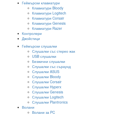
Геймърски клавиатури
Клавиатури Bloody
Клавиатури Logitech
Клавиатури Corsair
Клавиатури Genesis
Клавиатури Razer
Контролери
Джойстици
Геймърски слушалки
Слушалки със стерео жак
USB слушалки
Безжични слушалки
Слушалки със съраунд
Слушалки ASUS
Слушалки Bloody
Слушалки Corsair
Слушалки Hyperx
Слушалки Genesis
Слушалки Logitech
Слушалки Plantronics
Волани
Волани за PC