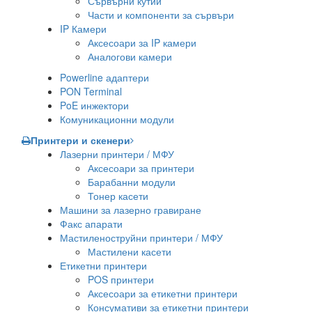
Сървърни кутии
Части и компоненти за сървъри
IP Камери
Аксесоари за IP камери
Аналогови камери
Powerline адаптери
PON Terminal
PoE инжектори
Комуникационни модули
Принтери и скенери
Лазерни принтери / МФУ
Аксесоари за принтери
Барабанни модули
Тонер касети
Машини за лазерно гравиране
Факс апарати
Мастиленоструйни принтери / МФУ
Мастилени касети
Етикетни принтери
POS принтери
Аксесоари за етикетни принтери
Консумативи за етикетни принтери