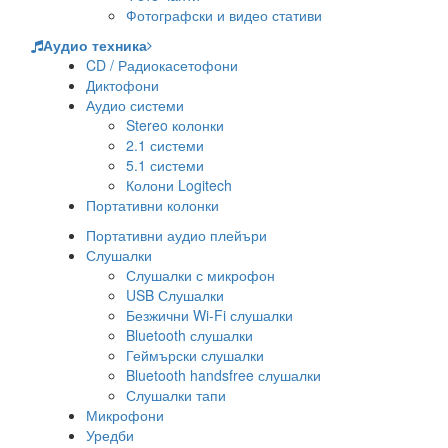
Фотографски и видео стативи
Аудио техника
CD / Радиокасетофони
Диктофони
Аудио системи
Stereo колонки
2.1 системи
5.1 системи
Колони Logitech
Портативни колонки
Портативни аудио плейъри
Слушалки
Слушалки с микрофон
USB Слушалки
Безжични Wi-Fi слушалки
Bluetooth слушалки
Геймърски слушалки
Bluetooth handsfree слушалки
Слушалки тапи
Микрофони
Уредби