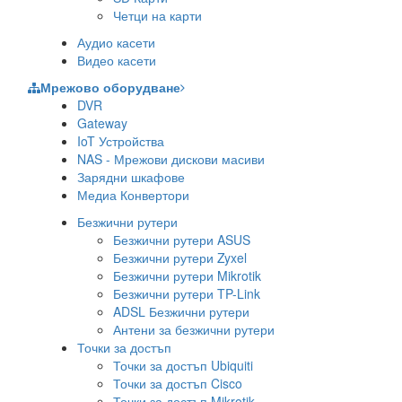
Четци на карти
Аудио касети
Видео касети
Мрежово оборудване
DVR
Gateway
IoT Устройства
NAS - Мрежови дискови масиви
Зарядни шкафове
Медиа Конвертори
Безжични рутери
Безжични рутери ASUS
Безжични рутери Zyxel
Безжични рутери Mikrotik
Безжични рутери TP-Link
ADSL Безжични рутери
Антени за безжични рутери
Точки за достъп
Точки за достъп Ubiquiti
Точки за достъп Cisco
Точки за достъп Mikrotik