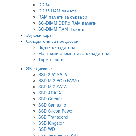
DDR4
DDR5 RAM памети
RAM памети за сървъри
SO-DIMM DDR5 RAM памети
SO-DIMM RAM Памети
Звукови карти
Охладители за процесори
Водни охладители
Монтажни елементи за охладители
Термо пасти
SSD Дискове
SSD 2.5" SATA
SSD М.2 PCIe NVMe
SSD М.2 SATA
SSD ADATA
SSD Corsair
SSD Samsung
SSD Silicon Power
SSD Transcend
SSD Kingston
SSD WD
Охладители за SSD