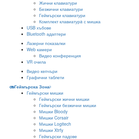
Жични клавиатури
Безжични клавиатури
Геймърски клавиатури
Комплект клавиатурa с мишка
USB хъбове
Bluetooth адаптери
Лазерни показалки
Web камери
Видео конференция
VR очила
Видео кепчъри
Графични таблети
Геймърска Зона
Геймърски мишки
Геймърски жични мишки
Геймърски безжични мишки
Мишки Bloody
Мишки Corsair
Мишки Logitech
Мишки Xtrfy
Геймърски падове