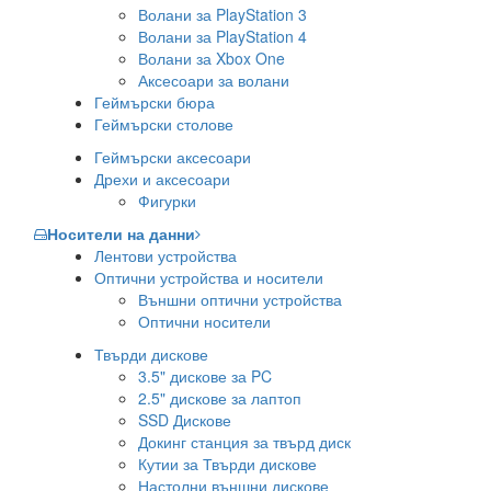
Волани за PlayStation 3
Волани за PlayStation 4
Волани за Xbox One
Аксесоари за волани
Геймърски бюра
Геймърски столове
Геймърски аксесоари
Дрехи и аксесоари
Фигурки
Носители на данни
Лентови устройства
Оптични устройства и носители
Външни оптични устройства
Оптични носители
Твърди дискове
3.5" дискове за PC
2.5" дискове за лаптоп
SSD Дискове
Докинг станция за твърд диск
Кутии за Твърди дискове
Настолни външни дискове