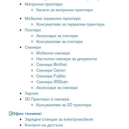
Матрични принтери
Касети за матрични принтери
Мобилни термални принтери
Консумативи за термални принтери
Плотери
Аксесоари за плотери
Консумативи за плотери
Скенери
Мобилни скенери
Настолни скенери за документи
Скенери Brother
Скенери Canon
Скенери Fujitsu
Скенери IRIScan
Аксесоари за скенери
Хартия
3D Принтери и скенери
Консумативи за 3D принтери
Офис техника
Зарядни станции за електромобили
Контрол на достъпа