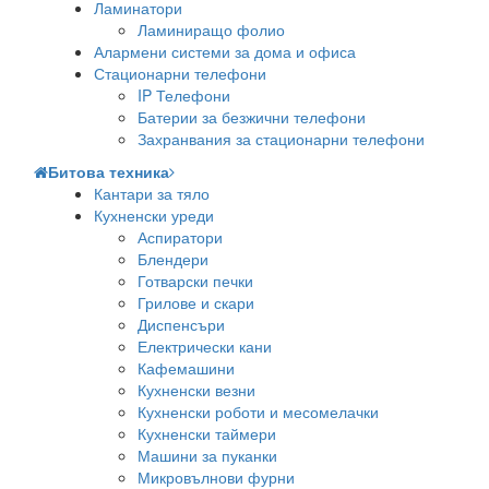
Ламинатори
Ламиниращо фолио
Алармени системи за дома и офиса
Стационарни телефони
IP Телефони
Батерии за безжични телефони
Захранвания за стационарни телефони
Битова техника
Кантари за тяло
Кухненски уреди
Аспиратори
Блендери
Готварски печки
Грилове и скари
Диспенсъри
Електрически кани
Кафемашини
Кухненски везни
Кухненски роботи и месомелачки
Кухненски таймери
Машини за пуканки
Микровълнови фурни