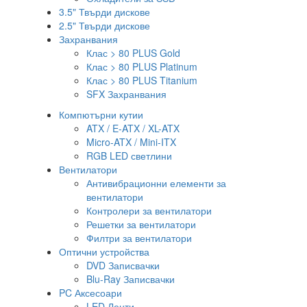
3.5" Твърди дискове
2.5" Твърди дискове
Захранвания
Клас > 80 PLUS Gold
Клас > 80 PLUS Platinum
Клас > 80 PLUS Titanium
SFX Захранвания
Компютърни кутии
ATX / E-ATX / XL-ATX
Micro-ATX / Mini-ITX
RGB LED светлини
Вентилатори
Антивибрационни елементи за
вентилатори
Контролери за вентилатори
Решетки за вентилатори
Филтри за вентилатори
Оптични устройства
DVD Записвачки
Blu-Ray Записвачки
PC Аксесоари
LED Ленти