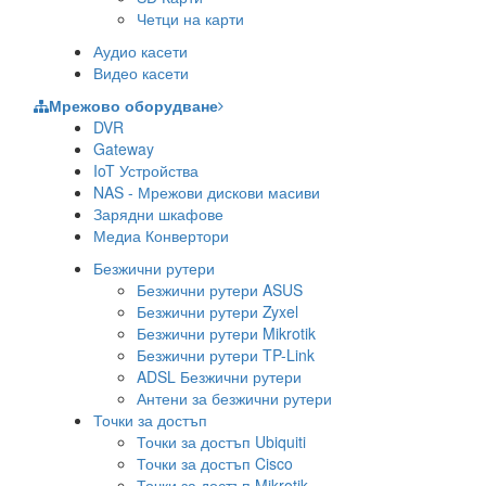
Четци на карти
Аудио касети
Видео касети
Мрежово оборудване
DVR
Gateway
IoT Устройства
NAS - Мрежови дискови масиви
Зарядни шкафове
Медиа Конвертори
Безжични рутери
Безжични рутери ASUS
Безжични рутери Zyxel
Безжични рутери Mikrotik
Безжични рутери TP-Link
ADSL Безжични рутери
Антени за безжични рутери
Точки за достъп
Точки за достъп Ubiquiti
Точки за достъп Cisco
Точки за достъп Mikrotik