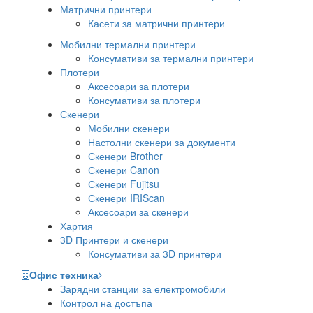
Матрични принтери
Касети за матрични принтери
Мобилни термални принтери
Консумативи за термални принтери
Плотери
Аксесоари за плотери
Консумативи за плотери
Скенери
Мобилни скенери
Настолни скенери за документи
Скенери Brother
Скенери Canon
Скенери Fujitsu
Скенери IRIScan
Аксесоари за скенери
Хартия
3D Принтери и скенери
Консумативи за 3D принтери
Офис техника
Зарядни станции за електромобили
Контрол на достъпа