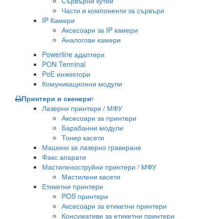
Сървърни кутии
Части и компоненти за сървъри
IP Камери
Аксесоари за IP камери
Аналогови камери
Powerline адаптери
PON Terminal
PoE инжектори
Комуникационни модули
Принтери и скенери
Лазерни принтери / МФУ
Аксесоари за принтери
Барабанни модули
Тонер касети
Машини за лазерно гравиране
Факс апарати
Мастиленоструйни принтери / МФУ
Мастилени касети
Етикетни принтери
POS принтери
Аксесоари за етикетни принтери
Консумативи за етикетни принтери