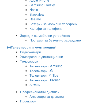
Apple iPhone
Samsung Galaxy
Nokia
Blackview
Realme
Батерии за мобилни телефони
Калъфи за телефони
Зарядни за мобилни устройства
Поставки за безжично зареждане
Телевизори и мултимедия
Видеокамери
Универсални дистанционни
Телевизори
Телевизори Samsung
Телевизори LG
Телевизори Philips
Телевизори Hisense
Антени
Професионални дисплеи
Аксесоари за дисплеи
Проектори