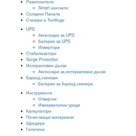
Разклонители
Smart контакти
Соларни Панели
Стекери и Телбоди
UPS
Аксесоари за UPS
Батерии за UPS
Инвертори
Стабилизатори
Surge Protection
Интерактивни дъски
Аксесоари за интерактивни дъски
Баркод скенери
Батерии за баркод скенери
Инструменти
Отвертки
Измервателни уреди
Калкулатори
Почистващи материали
Шредери
Гилотини