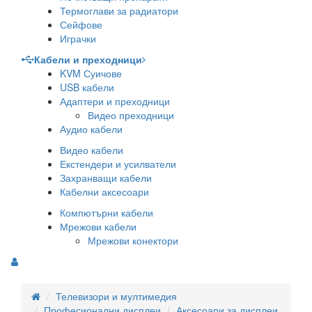
Термоглави за радиатори
Сейфове
Играчки
Кабели и преходници
KVM Суичове
USB кабели
Адаптери и преходници
Видео преходници
Аудио кабели
Видео кабели
Екстендери и усилватели
Захранващи кабели
Кабелни аксесоари
Компютърни кабели
Мрежови кабели
Мрежови конектори
Телевизори и мултимедия
Професионални дисплеи
Аксесоари за дисплеи