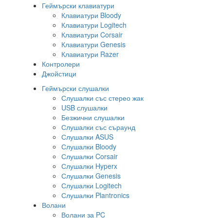
Геймърски клавиатури
Клавиатури Bloody
Клавиатури Logitech
Клавиатури Corsair
Клавиатури Genesis
Клавиатури Razer
Контролери
Джойстици
Геймърски слушалки
Слушалки със стерео жак
USB слушалки
Безжични слушалки
Слушалки със съраунд
Слушалки ASUS
Слушалки Bloody
Слушалки Corsair
Слушалки Hyperx
Слушалки Genesis
Слушалки Logitech
Слушалки Plantronics
Волани
Волани за PC