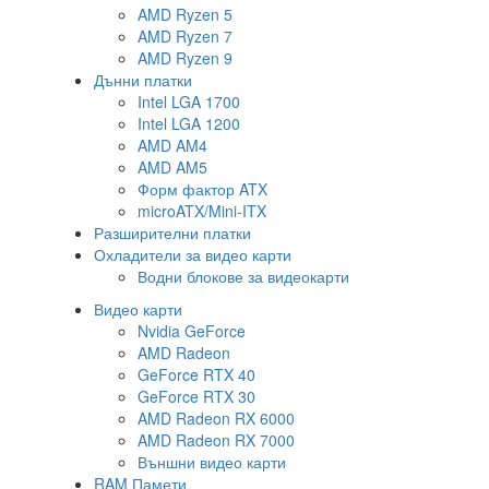
AMD Ryzen 5
AMD Ryzen 7
AMD Ryzen 9
Дънни платки
Intel LGA 1700
Intel LGA 1200
AMD AM4
AMD AM5
Форм фактор ATX
microATX/Mini-ITX
Разширителни платки
Охладители за видео карти
Водни блокове за видеокарти
Видео карти
Nvidia GeForce
AMD Radeon
GeForce RTX 40
GeForce RTX 30
AMD Radeon RX 6000
AMD Radeon RX 7000
Външни видео карти
RAM Памети