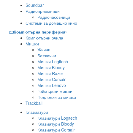
Soundbar
Радиоприемници
Радиочасовници
Системи за домашно кино
Компютърна периферия
Компютърни очила
Мишки
Жични
Безжични
Мишки Logitech
Мишки Bloody
Мишки Razer
Мишки Corsair
Мишки Lenovo
Геймърски мишки
Подложки за мишки
Trackball
Клавиатури
Клавиатури Logitech
Клавиатури Bloody
Клавиатури Corsair