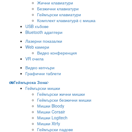
Жични клавиатури
Безжични клавиатури
Геймърски клавиатури
Комплект клавиатурa с мишка
USB хъбове
Bluetooth адаптери
Лазерни показалки
Web камери
Видео конференция
VR очила
Видео кепчъри
Графични таблети
Геймърска Зона
Геймърски мишки
Геймърски жични мишки
Геймърски безжични мишки
Мишки Bloody
Мишки Corsair
Мишки Logitech
Мишки Xtrfy
Геймърски падове