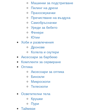
Машинки за подстригване
Пилинг на дрехи
Прахосмукачки
Пречистване на въздуха
Самобръсначки
Уреди за бебето
Фенери
Ютии
Хоби и развлечения
Дронове
Колела и скутери
Аксесоари за барбекю
Комплекти за сервиране
Оптика
Аксесоари за оптика
Бинокли
Микроскопи
Телескопи
Осветителни тела
Крушки
Пури
Таймери