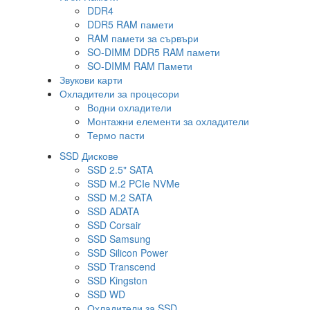
DDR4
DDR5 RAM памети
RAM памети за сървъри
SO-DIMM DDR5 RAM памети
SO-DIMM RAM Памети
Звукови карти
Охладители за процесори
Водни охладители
Монтажни елементи за охладители
Термо пасти
SSD Дискове
SSD 2.5" SATA
SSD М.2 PCIe NVMe
SSD М.2 SATA
SSD ADATA
SSD Corsair
SSD Samsung
SSD Silicon Power
SSD Transcend
SSD Kingston
SSD WD
Охладители за SSD