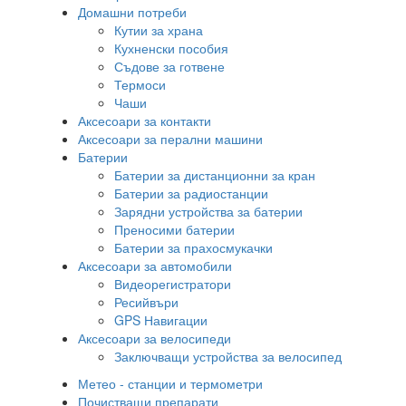
Домашни потреби
Кутии за храна
Кухненски пособия
Съдове за готвене
Термоси
Чаши
Аксесоари за контакти
Аксесоари за перални машини
Батерии
Батерии за дистанционни за кран
Батерии за радиостанции
Зарядни устройства за батерии
Преносими батерии
Батерии за прахосмукачки
Аксесоари за автомобили
Видеорегистратори
Ресийвъри
GPS Навигации
Аксесоари за велосипеди
Заключващи устройства за велосипед
Метео - станции и термометри
Почистващи препарати