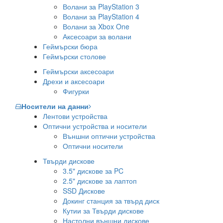
Волани за PlayStation 3
Волани за PlayStation 4
Волани за Xbox One
Аксесоари за волани
Геймърски бюра
Геймърски столове
Геймърски аксесоари
Дрехи и аксесоари
Фигурки
Носители на данни
Лентови устройства
Оптични устройства и носители
Външни оптични устройства
Оптични носители
Твърди дискове
3.5" дискове за PC
2.5" дискове за лаптоп
SSD Дискове
Докинг станция за твърд диск
Кутии за Твърди дискове
Настолни външни дискове