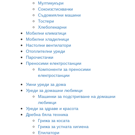
Мултикукъри
Сокоизстисквачки
Съдомиялни машини
Тостери
Хлебопекарни
Мобилни климатици
Мобилни хладилници
Настолни вентилатори
Отоплителни уреди
Парочистачки
Преносими електростанции
Компоненти за преносими
електростанции
Умни уреди за дома
Уреди за домашни любимци
Машинки за подстригване на домашни
любимци
Уреди за здраве и красота
Дребна бяла техника
Грижа за косата
Грижа за устната хигиена
Епилатори