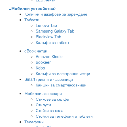
Мобилни устройства
Колички и шкафове за зареждане
Таблети
Lenovo Tab
Samsung Galaxy Tab
Blackview Tab
Калъфи за таблет
eBook четци
Amazon Kindle
Bookeen
Kobo
Калъфи за електронни четци
Smart гривни и часовници
Каишки за смартчасовници
Мобилни аксесоари
Стикове за селфи
Стилуси
Стойки за кола
Стойки за телефони и таблети
Телефони