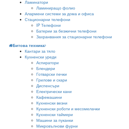
Ламинатори
Ламиниращо фолио
Алармени системи за дома и офиса
Стационарни телефони
IP Телефони
Батерии за безжични телефони
Захранвания за стационарни телефони
Битова техника
Кантари за тяло
Кухненски уреди
Аспиратори
Блендери
Готварски печки
Грилове и скари
Диспенсъри
Електрически кани
Кафемашини
Кухненски везни
Кухненски роботи и месомелачки
Кухненски таймери
Машини за пуканки
Микровълнови фурни