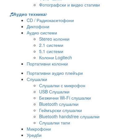
Фотографски и видео стативи
Аудио техника
CD / Радиокасетофони
Диктофони
Аудио системи
Stereo колонки
2.1 системи
5.1 системи
Колони Logitech
Портативни колонки
Портативни аудио плейъри
Слушалки
Слушалки с микрофон
USB Слушалки
Безжични Wi-Fi слушалки
Bluetooth слушалки
Геймърски слушалки
Bluetooth handsfree слушалки
Слушалки тапи
Микрофони
Уредби