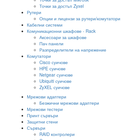
Точки за достъп Zyxel
Рутери
Опции и лицензи за рутери/комутатори
Кабелни системи
Комуникационни шкафове - Rack
Аксесоари за шкафове
Пач панели
Разпределители на напрежение
Комутатори
Cisco суичове
HPE суичове
Netgear суичове
Ubiquiti суичове
ZyXEL суичове
Мрежови адаптери
Безжични мрежови адаптери
Мрежови тестери
Принт сървъри
Защитни стени
Сървъри
RAID контролери