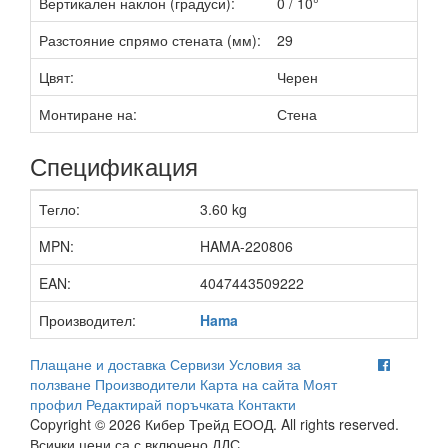
Вертикален наклон (градуси):
0 / 10°
Разстояние спрямо стената (мм):
29
Цвят:
Черен
Монтиране на:
Стена
Спецификация
Тегло:
3.60 kg
MPN:
HAMA-220806
EAN:
4047443509222
Производител:
Hama
Плащане и доставка
Сервизи
Условия за
ползване
Производители
Карта на сайта
Моят
профил
Редактирай поръчката
Контакти
Copyright © 2026 Кибер Трейд ЕООД. All rights reserved.
Всички цени са с включено ДДС.