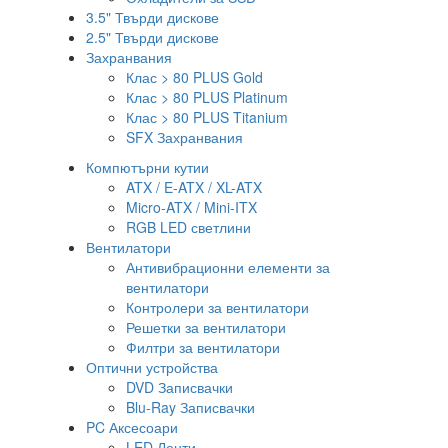
3.5" Твърди дискове
2.5" Твърди дискове
Захранвания
Клас > 80 PLUS Gold
Клас > 80 PLUS Platinum
Клас > 80 PLUS Titanium
SFX Захранвания
Компютърни кутии
ATX / E-ATX / XL-ATX
Micro-ATX / Mini-ITX
RGB LED светлини
Вентилатори
Антивибрационни елементи за
вентилатори
Контролери за вентилатори
Решетки за вентилатори
Филтри за вентилатори
Оптични устройства
DVD Записвачки
Blu-Ray Записвачки
PC Аксесоари
LED Ленти