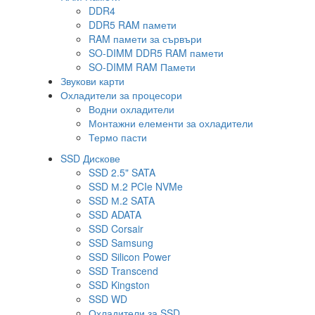
DDR4
DDR5 RAM памети
RAM памети за сървъри
SO-DIMM DDR5 RAM памети
SO-DIMM RAM Памети
Звукови карти
Охладители за процесори
Водни охладители
Монтажни елементи за охладители
Термо пасти
SSD Дискове
SSD 2.5" SATA
SSD М.2 PCIe NVMe
SSD М.2 SATA
SSD ADATA
SSD Corsair
SSD Samsung
SSD Silicon Power
SSD Transcend
SSD Kingston
SSD WD
Охладители за SSD