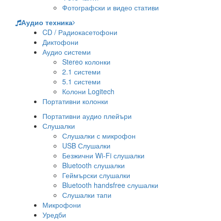
Фотографски и видео стативи
Аудио техника
CD / Радиокасетофони
Диктофони
Аудио системи
Stereo колонки
2.1 системи
5.1 системи
Колони Logitech
Портативни колонки
Портативни аудио плейъри
Слушалки
Слушалки с микрофон
USB Слушалки
Безжични Wi-Fi слушалки
Bluetooth слушалки
Геймърски слушалки
Bluetooth handsfree слушалки
Слушалки тапи
Микрофони
Уредби