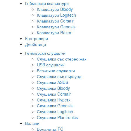
Геймърски клавиатури
Клавиатури Bloody
Клавиатури Logitech
Клавиатури Corsair
Клавиатури Genesis
Клавиатури Razer
Контролери
Джойстици
Геймърски слушалки
Слушалки със стерео жак
USB слушалки
Безжични слушалки
Слушалки със съраунд
Слушалки ASUS
Слушалки Bloody
Слушалки Corsair
Слушалки Hyperx
Слушалки Genesis
Слушалки Logitech
Слушалки Plantronics
Волани
Волани за PC