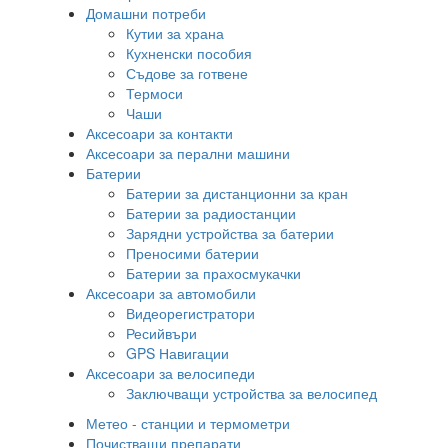
Домашни потреби
Кутии за храна
Кухненски пособия
Съдове за готвене
Термоси
Чаши
Аксесоари за контакти
Аксесоари за перални машини
Батерии
Батерии за дистанционни за кран
Батерии за радиостанции
Зарядни устройства за батерии
Преносими батерии
Батерии за прахосмукачки
Аксесоари за автомобили
Видеорегистратори
Ресийвъри
GPS Навигации
Аксесоари за велосипеди
Заключващи устройства за велосипед
Метео - станции и термометри
Почистващи препарати