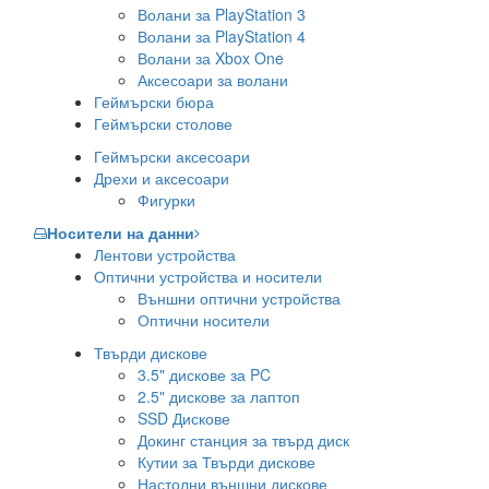
Волани за PlayStation 3
Волани за PlayStation 4
Волани за Xbox One
Аксесоари за волани
Геймърски бюра
Геймърски столове
Геймърски аксесоари
Дрехи и аксесоари
Фигурки
Носители на данни
Лентови устройства
Оптични устройства и носители
Външни оптични устройства
Оптични носители
Твърди дискове
3.5" дискове за PC
2.5" дискове за лаптоп
SSD Дискове
Докинг станция за твърд диск
Кутии за Твърди дискове
Настолни външни дискове