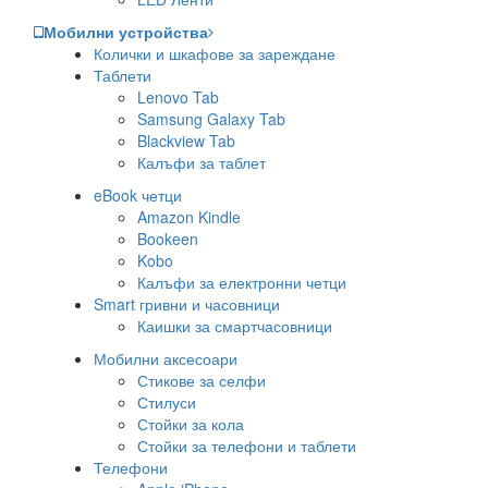
Мобилни устройства
Колички и шкафове за зареждане
Таблети
Lenovo Tab
Samsung Galaxy Tab
Blackview Tab
Калъфи за таблет
eBook четци
Amazon Kindle
Bookeen
Kobo
Калъфи за електронни четци
Smart гривни и часовници
Каишки за смартчасовници
Мобилни аксесоари
Стикове за селфи
Стилуси
Стойки за кола
Стойки за телефони и таблети
Телефони