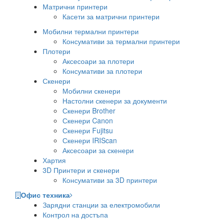
Матрични принтери
Касети за матрични принтери
Мобилни термални принтери
Консумативи за термални принтери
Плотери
Аксесоари за плотери
Консумативи за плотери
Скенери
Мобилни скенери
Настолни скенери за документи
Скенери Brother
Скенери Canon
Скенери Fujitsu
Скенери IRIScan
Аксесоари за скенери
Хартия
3D Принтери и скенери
Консумативи за 3D принтери
Офис техника
Зарядни станции за електромобили
Контрол на достъпа