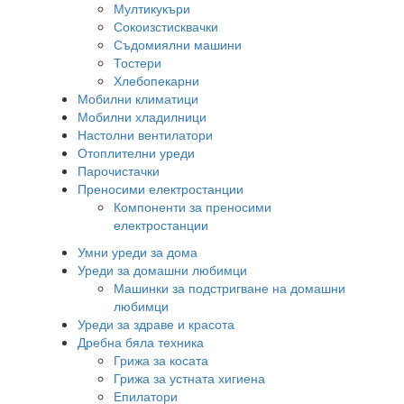
Мултикукъри
Сокоизстисквачки
Съдомиялни машини
Тостери
Хлебопекарни
Мобилни климатици
Мобилни хладилници
Настолни вентилатори
Отоплителни уреди
Парочистачки
Преносими електростанции
Компоненти за преносими
електростанции
Умни уреди за дома
Уреди за домашни любимци
Машинки за подстригване на домашни
любимци
Уреди за здраве и красота
Дребна бяла техника
Грижа за косата
Грижа за устната хигиена
Епилатори