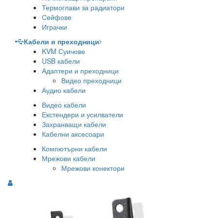
Термоглави за радиатори
Сейфове
Играчки
Кабели и преходници
KVM Суичове
USB кабели
Адаптери и преходници
Видео преходници
Аудио кабели
Видео кабели
Екстендери и усилватели
Захранващи кабели
Кабелни аксесоари
Компютърни кабели
Мрежови кабели
Мрежови конектори