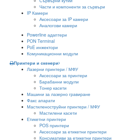
Сървърни кутии
Части и компоненти за сървъри
IP Камери
Аксесоари за IP камери
Аналогови камери
Powerline адаптери
PON Terminal
PoE инжектори
Комуникационни модули
Принтери и скенери
Лазерни принтери / МФУ
Аксесоари за принтери
Барабанни модули
Тонер касети
Машини за лазерно гравиране
Факс апарати
Мастиленоструйни принтери / МФУ
Мастилени касети
Етикетни принтери
POS принтери
Аксесоари за етикетни принтери
Консумативи за етикетни принтери