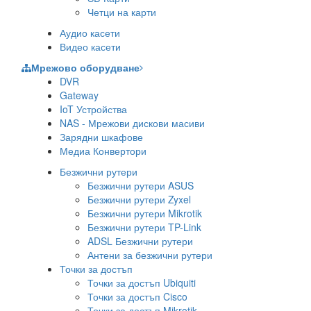
Четци на карти
Аудио касети
Видео касети
Мрежово оборудване
DVR
Gateway
IoT Устройства
NAS - Мрежови дискови масиви
Зарядни шкафове
Медиа Конвертори
Безжични рутери
Безжични рутери ASUS
Безжични рутери Zyxel
Безжични рутери Mikrotik
Безжични рутери TP-Link
ADSL Безжични рутери
Антени за безжични рутери
Точки за достъп
Точки за достъп Ubiquiti
Точки за достъп Cisco
Точки за достъп Mikrotik