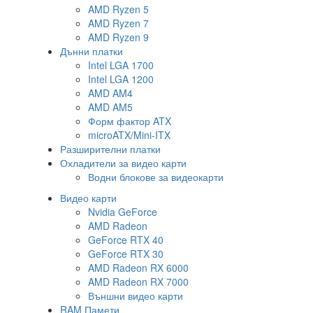
AMD Ryzen 5
AMD Ryzen 7
AMD Ryzen 9
Дънни платки
Intel LGA 1700
Intel LGA 1200
AMD AM4
AMD AM5
Форм фактор ATX
microATX/Mini-ITX
Разширителни платки
Охладители за видео карти
Водни блокове за видеокарти
Видео карти
Nvidia GeForce
AMD Radeon
GeForce RTX 40
GeForce RTX 30
AMD Radeon RX 6000
AMD Radeon RX 7000
Външни видео карти
RAM Памети