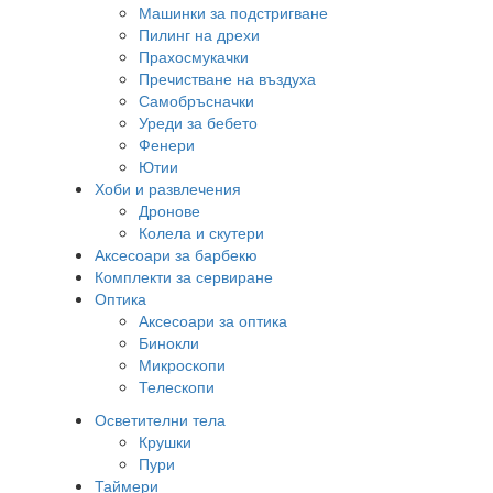
Машинки за подстригване
Пилинг на дрехи
Прахосмукачки
Пречистване на въздуха
Самобръсначки
Уреди за бебето
Фенери
Ютии
Хоби и развлечения
Дронове
Колела и скутери
Аксесоари за барбекю
Комплекти за сервиране
Оптика
Аксесоари за оптика
Бинокли
Микроскопи
Телескопи
Осветителни тела
Крушки
Пури
Таймери