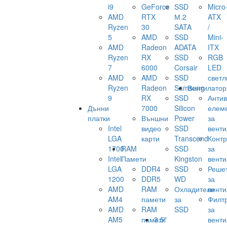
i9
GeForce
SSD
Micro
AMD
RTX
М.2
ATX
Ryzen
30
SATA
/
5
AMD
SSD
Mini-
AMD
Radeon
ADATA
ITX
Ryzen
RX
SSD
RGB
7
6000
Corsair
LED
AMD
AMD
SSD
светл
Ryzen
Radeon
Samsung
Вентилатор
9
RX
SSD
Анти
Дънни
7000
Silicon
елем
платки
Външни
Power
за
Intel
видео
SSD
венти
LGA
карти
Transcend
Конт
1700
RAM
SSD
за
Intel
Памети
Kingston
венти
LGA
DDR4
SSD
Реше
1200
DDR5
WD
за
AMD
RAM
Охладители
венти
AM4
памети
за
Филт
AMD
RAM
SSD
за
AM5
памети
3.5"
венти