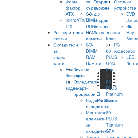
Форм
за
Твърди
Оптични
фактор
сървъри
дискове
устройства
ATX
SO-
2.5"
DVD
microATX/Mini-
DIMM
Твърди
Запис
ITX
DDR5
дискове
Blu-
Разширителни
RAM
Захранвания
Ray
платки
памети
Клас
Запис
Охладители
SO-
>
PC
за
DIMM
80
Аксесоари
видео
RAM
PLUS
LED
карти
Памети
Gold
Лент
Водни
Звукови
Клас
блокове
карти
>
за
Охладители
80
видеокарти
за
PLUS
процесори
Platinum
Водни
Мобилни
Клас
охладители
>
Монтажни
80
елементи
PLUS
за
Titanium
охладители
SFX
Термо
Захранвания