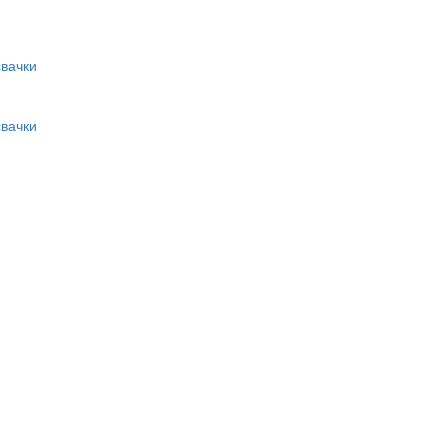
вачки
вачки
и