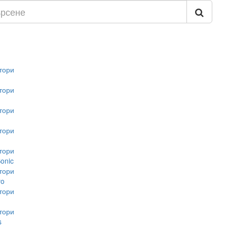
тори
тори
тори
тори
тори
onic
тори
vo
тори
тори
s