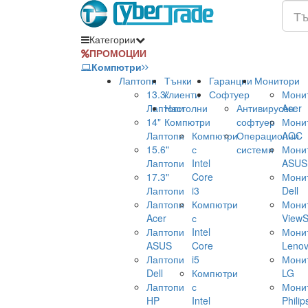
Категории
ПРОМОЦИИ
Компютри
Лаптопи
Тънки
Гаранции
Монитори
13.3"
клиенти
Софтуер
Мони
Лаптопи
Настолни
Антивирусен
Acer
14"
Компютри
софтуер
Мони
Лаптопи
Компютри
Операционни
AOC
15.6"
с
системи
Мони
Лаптопи
Intel
ASUS
17.3"
Core
Мони
Лаптопи
i3
Dell
Лаптопи
Компютри
Мони
Acer
с
ViewS
Лаптопи
Intel
Мони
ASUS
Core
Leno
Лаптопи
i5
Мони
Dell
Компютри
LG
Лаптопи
с
Мони
HP
Intel
Philip