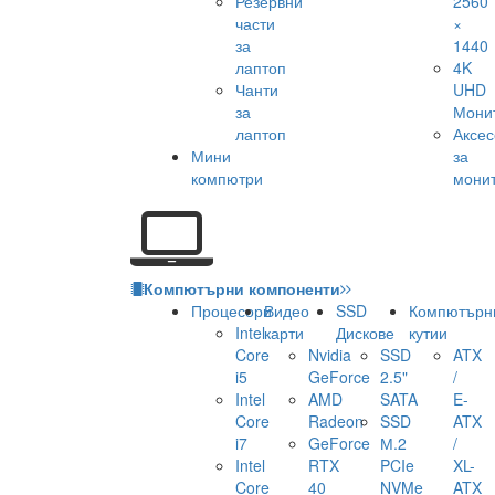
Резервни
2560
части
×
за
1440
лаптоп
4K
Чанти
UHD
за
Мони
лаптоп
Аксе
Мини
за
компютри
мони
Компютърни компоненти
Процесори
Видео
SSD
Компютърн
Intel
карти
Дискове
кутии
Core
Nvidia
SSD
ATX
i5
GeForce
2.5"
/
Intel
AMD
SATA
E-
Core
Radeon
SSD
ATX
i7
GeForce
М.2
/
Intel
RTX
PCIe
XL-
Core
40
NVMe
ATX