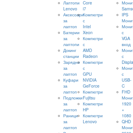
Лаптопи
Core
Мони
Lenovo
i7
Sams
Аксесоари
Компютри
IPS
за
с
Мони
лаптоп
Intel
Мони
Батерии
Xeon
с
за
Компютри
VGA
лаптопи
с
вход
Докинг
AMD
Мони
станции
Radeon
с
Зарядни
Компютри
Displ
за
с
Мони
лаптоп
GPU
с
Куфари
NVIDIA
USB-
за
GeForce
C
лаптоп
Компютри
FHD
Подложки
Fujitsu
Мони
за
Компютри
1920
лаптоп
HP
×
Раници
Компютри
1080
за
Lenovo
QHD
лаптоп
Мони