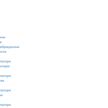
-
ини
и
вибрационни
енти
латори
ролери
латори
тки
латори
ри
латори