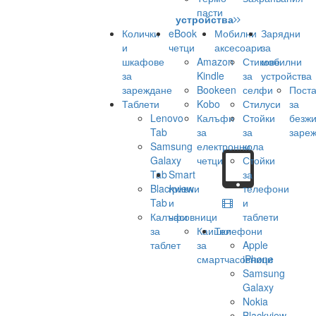
пасти
устройства
Колички
eBook
Мобилни
Зарядни
и
четци
аксесоари
за
шкафове
Amazon
Стикове
мобилни
за
Kindle
за
устройства
зареждане
Bookeen
селфи
Поста
Таблети
Kobo
Стилуси
за
Lenovo
Калъфи
Стойки
безж
Tab
за
за
заре
Samsung
електронни
кола
Galaxy
четци
Стойки
Tab
Smart
за
Blackview
гривни
телефони
Tab
и
и
Калъфи
часовници
таблети
за
Каишки
Телефони
таблет
за
Apple
смартчасовници
iPhone
Samsung
Galaxy
Nokia
Blackview