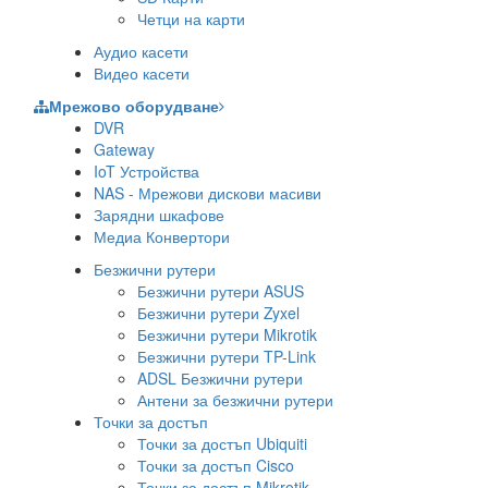
Четци на карти
Аудио касети
Видео касети
Мрежово оборудване
DVR
Gateway
IoT Устройства
NAS - Мрежови дискови масиви
Зарядни шкафове
Медиа Конвертори
Безжични рутери
Безжични рутери ASUS
Безжични рутери Zyxel
Безжични рутери Mikrotik
Безжични рутери TP-Link
ADSL Безжични рутери
Антени за безжични рутери
Точки за достъп
Точки за достъп Ubiquiti
Точки за достъп Cisco
Точки за достъп Mikrotik