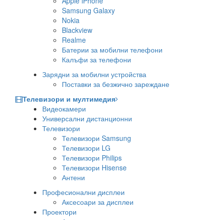
Apple iPhone
Samsung Galaxy
Nokia
Blackview
Realme
Батерии за мобилни телефони
Калъфи за телефони
Зарядни за мобилни устройства
Поставки за безжично зареждане
Телевизори и мултимедия
Видеокамери
Универсални дистанционни
Телевизори
Телевизори Samsung
Телевизори LG
Телевизори Philips
Телевизори Hisense
Антени
Професионални дисплеи
Аксесоари за дисплеи
Проектори