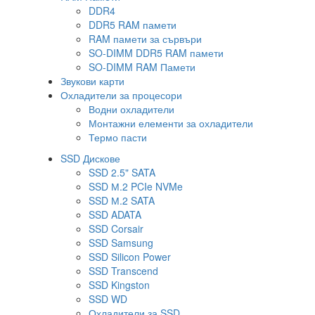
DDR4
DDR5 RAM памети
RAM памети за сървъри
SO-DIMM DDR5 RAM памети
SO-DIMM RAM Памети
Звукови карти
Охладители за процесори
Водни охладители
Монтажни елементи за охладители
Термо пасти
SSD Дискове
SSD 2.5" SATA
SSD М.2 PCIe NVMe
SSD М.2 SATA
SSD ADATA
SSD Corsair
SSD Samsung
SSD Silicon Power
SSD Transcend
SSD Kingston
SSD WD
Охладители за SSD