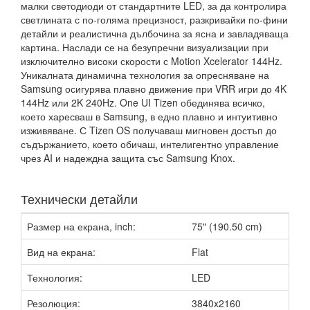
малки светодиоди от стандартните LED, за да контролира
светлината с по-голяма прецизност, разкривайки по-фини
детайли и реалистична дълбочина за ясна и завладяваща
картина. Наслади се на безупречни визуализации при
изключително високи скорости с Motion Xcelerator 144Hz.
Уникалната динамична технология за опресняване на
Samsung осигурява плавно движение при VRR игри до 4K
144Hz или 2K 240Hz. One UI Tizen обединява всичко,
което харесваш в Samsung, в едно плавно и интуитивно
изживяване. С Tizen OS получаваш мигновен достъп до
съдържанието, което обичаш, интелигентно управление
чрез AI и надеждна защита със Samsung Knox.
Технически детайли
Размер на екрана, inch:
75" (190.50 cm)
Вид на екрана:
Flat
Технология:
LED
Резолюция:
3840x2160