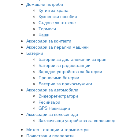
Домашни потреби
Кутии за храна
Кухненски пособия
Съдове за готвене
Термоси
Чаши
Аксесоари за контакти
Аксесоари за перални машини
Батерии
Батерии за дистанционни за кран
Батерии за радиостанции
Зарядни устройства за батерии
Преносими батерии
Батерии за прахосмукачки
Аксесоари за автомобили
Видеорегистратори
Ресийвъри
GPS Навигации
Аксесоари за велосипеди
Заключващи устройства за велосипед
Метео - станции и термометри
Почистващи препарати