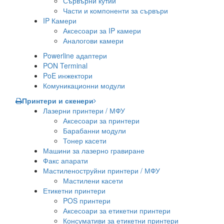
Сървърни кутии
Части и компоненти за сървъри
IP Камери
Аксесоари за IP камери
Аналогови камери
Powerline адаптери
PON Terminal
PoE инжектори
Комуникационни модули
Принтери и скенери
Лазерни принтери / МФУ
Аксесоари за принтери
Барабанни модули
Тонер касети
Машини за лазерно гравиране
Факс апарати
Мастиленоструйни принтери / МФУ
Мастилени касети
Етикетни принтери
POS принтери
Аксесоари за етикетни принтери
Консумативи за етикетни принтери