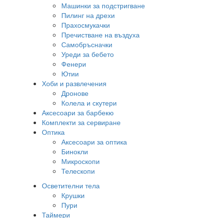
Машинки за подстригване
Пилинг на дрехи
Прахосмукачки
Пречистване на въздуха
Самобръсначки
Уреди за бебето
Фенери
Ютии
Хоби и развлечения
Дронове
Колела и скутери
Аксесоари за барбекю
Комплекти за сервиране
Оптика
Аксесоари за оптика
Бинокли
Микроскопи
Телескопи
Осветителни тела
Крушки
Пури
Таймери