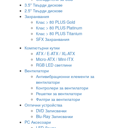
3.5" Твърди дискове
2.5" Твърди дискове
Захранвания
Клас > 80 PLUS Gold
Клас > 80 PLUS Platinum
Клас > 80 PLUS Titanium
SFX Захранвания
Компютърни кутии
ATX / E-ATX / XL-ATX
Micro-ATX / Mini-ITX
RGB LED светлини
Вентилатори
Антивибрационни елементи за
вентилатори
Контролери за вентилатори
Решетки за вентилатори
Филтри за вентилатори
Оптични устройства
DVD Записвачки
Blu-Ray Записвачки
PC Аксесоари
LED Ленти