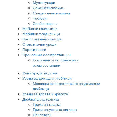
Мултикукъри
Сокоизстисквачки
Съдомиялни машини
Тостери
Хлебопекарни
Мобилни климатици
Мобилни хладилници
Настолни вентилатори
Отоплителни уреди
Парочистачки
Преносими електростанции
Компоненти за преносими
електростанции
Умни уреди за дома
Уреди за домашни любимци
Машинки за подстригване на домашни
любимци
Уреди за здраве и красота
Дребна бяла техника
Грижа за косата
Грижа за устната хигиена
Епилатори