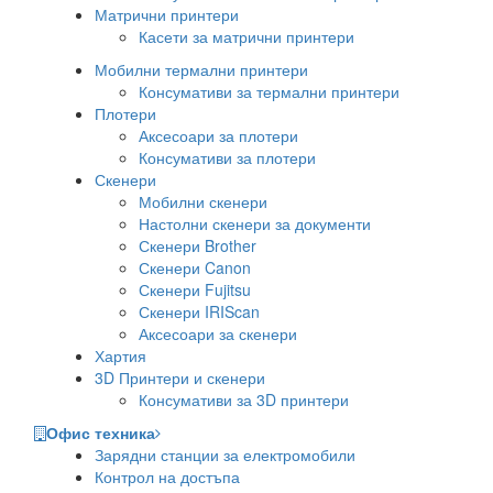
Матрични принтери
Касети за матрични принтери
Мобилни термални принтери
Консумативи за термални принтери
Плотери
Аксесоари за плотери
Консумативи за плотери
Скенери
Мобилни скенери
Настолни скенери за документи
Скенери Brother
Скенери Canon
Скенери Fujitsu
Скенери IRIScan
Аксесоари за скенери
Хартия
3D Принтери и скенери
Консумативи за 3D принтери
Офис техника
Зарядни станции за електромобили
Контрол на достъпа