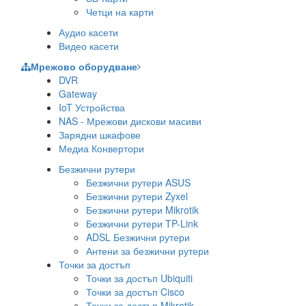
Четци на карти
Аудио касети
Видео касети
Мрежово оборудване
DVR
Gateway
IoT Устройства
NAS - Мрежови дискови масиви
Зарядни шкафове
Медиа Конвертори
Безжични рутери
Безжични рутери ASUS
Безжични рутери Zyxel
Безжични рутери Mikrotik
Безжични рутери TP-Link
ADSL Безжични рутери
Антени за безжични рутери
Точки за достъп
Точки за достъп Ubiquiti
Точки за достъп Cisco
Точки за достъп Mikrotik