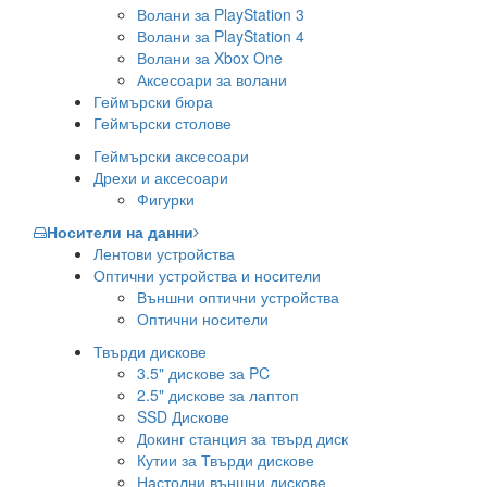
Волани за PlayStation 3
Волани за PlayStation 4
Волани за Xbox One
Аксесоари за волани
Геймърски бюра
Геймърски столове
Геймърски аксесоари
Дрехи и аксесоари
Фигурки
Носители на данни
Лентови устройства
Оптични устройства и носители
Външни оптични устройства
Оптични носители
Твърди дискове
3.5" дискове за PC
2.5" дискове за лаптоп
SSD Дискове
Докинг станция за твърд диск
Кутии за Твърди дискове
Настолни външни дискове