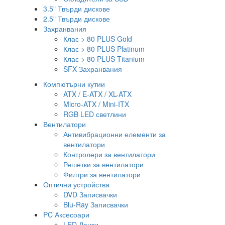
3.5" Твърди дискове
2.5" Твърди дискове
Захранвания
Клас > 80 PLUS Gold
Клас > 80 PLUS Platinum
Клас > 80 PLUS Titanium
SFX Захранвания
Компютърни кутии
ATX / E-ATX / XL-ATX
Micro-ATX / Mini-ITX
RGB LED светлини
Вентилатори
Антивибрационни елементи за
вентилатори
Контролери за вентилатори
Решетки за вентилатори
Филтри за вентилатори
Оптични устройства
DVD Записвачки
Blu-Ray Записвачки
PC Аксесоари
LED Ленти