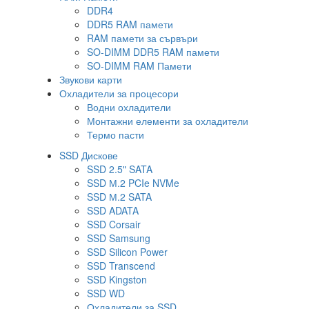
DDR4
DDR5 RAM памети
RAM памети за сървъри
SO-DIMM DDR5 RAM памети
SO-DIMM RAM Памети
Звукови карти
Охладители за процесори
Водни охладители
Монтажни елементи за охладители
Термо пасти
SSD Дискове
SSD 2.5" SATA
SSD М.2 PCIe NVMe
SSD М.2 SATA
SSD ADATA
SSD Corsair
SSD Samsung
SSD Silicon Power
SSD Transcend
SSD Kingston
SSD WD
Охладители за SSD