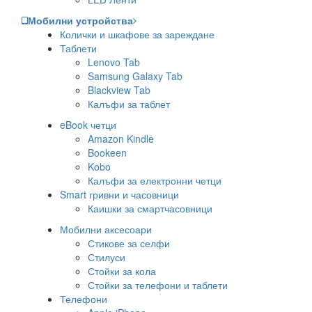
Мобилни устройства
Колички и шкафове за зареждане
Таблети
Lenovo Tab
Samsung Galaxy Tab
Blackview Tab
Калъфи за таблет
eBook четци
Amazon Kindle
Bookeen
Kobo
Калъфи за електронни четци
Smart гривни и часовници
Каишки за смартчасовници
Мобилни аксесоари
Стикове за селфи
Стилуси
Стойки за кола
Стойки за телефони и таблети
Телефони