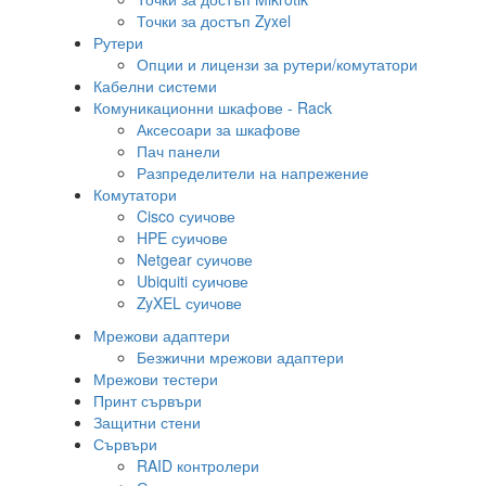
Точки за достъп Zyxel
Рутери
Опции и лицензи за рутери/комутатори
Кабелни системи
Комуникационни шкафове - Rack
Аксесоари за шкафове
Пач панели
Разпределители на напрежение
Комутатори
Cisco суичове
HPE суичове
Netgear суичове
Ubiquiti суичове
ZyXEL суичове
Мрежови адаптери
Безжични мрежови адаптери
Мрежови тестери
Принт сървъри
Защитни стени
Сървъри
RAID контролери