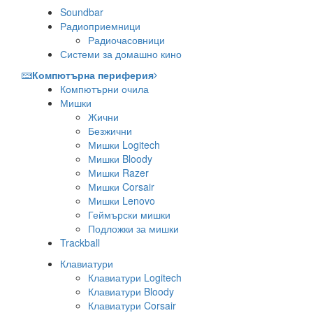
Soundbar
Радиоприемници
Радиочасовници
Системи за домашно кино
Компютърна периферия
Компютърни очила
Мишки
Жични
Безжични
Мишки Logitech
Мишки Bloody
Мишки Razer
Мишки Corsair
Мишки Lenovo
Геймърски мишки
Подложки за мишки
Trackball
Клавиатури
Клавиатури Logitech
Клавиатури Bloody
Клавиатури Corsair