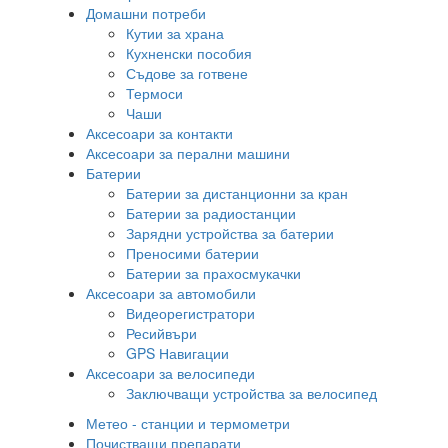
Домашни потреби
Кутии за храна
Кухненски пособия
Съдове за готвене
Термоси
Чаши
Аксесоари за контакти
Аксесоари за перални машини
Батерии
Батерии за дистанционни за кран
Батерии за радиостанции
Зарядни устройства за батерии
Преносими батерии
Батерии за прахосмукачки
Аксесоари за автомобили
Видеорегистратори
Ресийвъри
GPS Навигации
Аксесоари за велосипеди
Заключващи устройства за велосипед
Метео - станции и термометри
Почистващи препарати