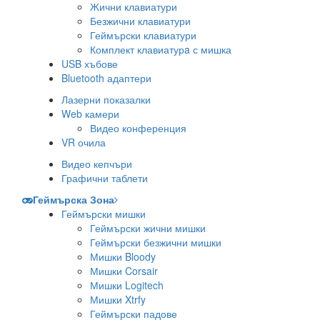
Жични клавиатури
Безжични клавиатури
Геймърски клавиатури
Комплект клавиатурa с мишка
USB хъбове
Bluetooth адаптери
Лазерни показалки
Web камери
Видео конференция
VR очила
Видео кепчъри
Графични таблети
Геймърска Зона
Геймърски мишки
Геймърски жични мишки
Геймърски безжични мишки
Мишки Bloody
Мишки Corsair
Мишки Logitech
Мишки Xtrfy
Геймърски падове