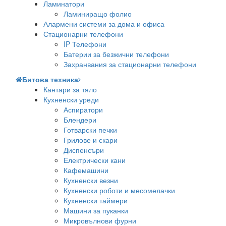
Ламинатори
Ламиниращо фолио
Алармени системи за дома и офиса
Стационарни телефони
IP Телефони
Батерии за безжични телефони
Захранвания за стационарни телефони
Битова техника
Кантари за тяло
Кухненски уреди
Аспиратори
Блендери
Готварски печки
Грилове и скари
Диспенсъри
Електрически кани
Кафемашини
Кухненски везни
Кухненски роботи и месомелачки
Кухненски таймери
Машини за пуканки
Микровълнови фурни