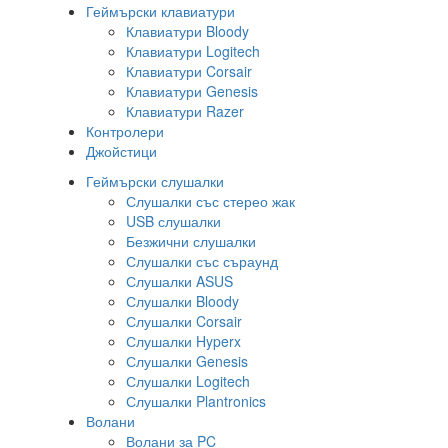
Геймърски клавиатури
Клавиатури Bloody
Клавиатури Logitech
Клавиатури Corsair
Клавиатури Genesis
Клавиатури Razer
Контролери
Джойстици
Геймърски слушалки
Слушалки със стерео жак
USB слушалки
Безжични слушалки
Слушалки със съраунд
Слушалки ASUS
Слушалки Bloody
Слушалки Corsair
Слушалки Hyperx
Слушалки Genesis
Слушалки Logitech
Слушалки Plantronics
Волани
Волани за PC