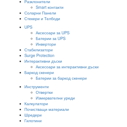
Разклонители
Smart контакти
Соларни Панели
Стекери и Телбоди
UPS
Аксесоари за UPS
Батерии за UPS
Инвертори
Стабилизатори
Surge Protection
Интерактивни дъски
Аксесоари за интерактивни дъски
Баркод скенери
Батерии за баркод скенери
Инструменти
Отвертки
Измервателни уреди
Калкулатори
Почистващи материали
Шредери
Гилотини