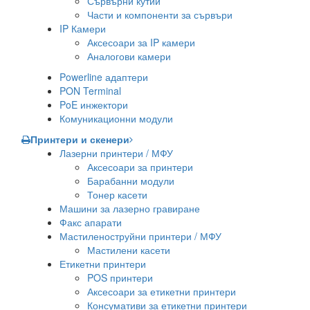
Сървърни кутии
Части и компоненти за сървъри
IP Камери
Аксесоари за IP камери
Аналогови камери
Powerline адаптери
PON Terminal
PoE инжектори
Комуникационни модули
Принтери и скенери
Лазерни принтери / МФУ
Аксесоари за принтери
Барабанни модули
Тонер касети
Машини за лазерно гравиране
Факс апарати
Мастиленоструйни принтери / МФУ
Мастилени касети
Етикетни принтери
POS принтери
Аксесоари за етикетни принтери
Консумативи за етикетни принтери