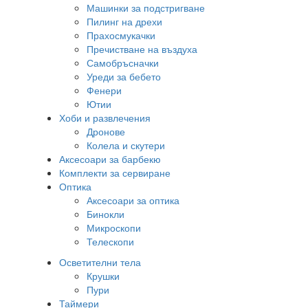
Машинки за подстригване
Пилинг на дрехи
Прахосмукачки
Пречистване на въздуха
Самобръсначки
Уреди за бебето
Фенери
Ютии
Хоби и развлечения
Дронове
Колела и скутери
Аксесоари за барбекю
Комплекти за сервиране
Оптика
Аксесоари за оптика
Бинокли
Микроскопи
Телескопи
Осветителни тела
Крушки
Пури
Таймери