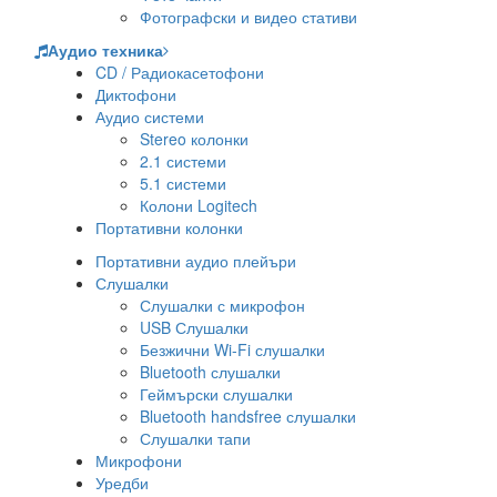
Фотографски и видео стативи
Аудио техника
CD / Радиокасетофони
Диктофони
Аудио системи
Stereo колонки
2.1 системи
5.1 системи
Колони Logitech
Портативни колонки
Портативни аудио плейъри
Слушалки
Слушалки с микрофон
USB Слушалки
Безжични Wi-Fi слушалки
Bluetooth слушалки
Геймърски слушалки
Bluetooth handsfree слушалки
Слушалки тапи
Микрофони
Уредби