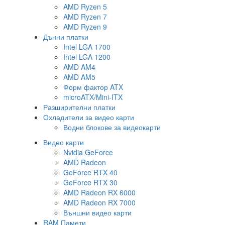
AMD Ryzen 5
AMD Ryzen 7
AMD Ryzen 9
Дънни платки
Intel LGA 1700
Intel LGA 1200
AMD AM4
AMD AM5
Форм фактор ATX
microATX/Mini-ITX
Разширителни платки
Охладители за видео карти
Водни блокове за видеокарти
Видео карти
Nvidia GeForce
AMD Radeon
GeForce RTX 40
GeForce RTX 30
AMD Radeon RX 6000
AMD Radeon RX 7000
Външни видео карти
RAM Памети