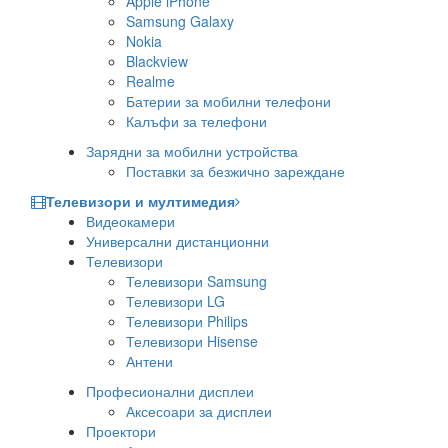
Apple iPhone
Samsung Galaxy
Nokia
Blackview
Realme
Батерии за мобилни телефони
Калъфи за телефони
Зарядни за мобилни устройства
Поставки за безжично зареждане
Телевизори и мултимедия
Видеокамери
Универсални дистанционни
Телевизори
Телевизори Samsung
Телевизори LG
Телевизори Philips
Телевизори Hisense
Антени
Професионални дисплеи
Аксесоари за дисплеи
Проектори