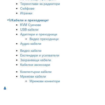
Термоглави за радиатори
Сейфове
Играчки
Кабели и преходници
KVM Суичове
USB кабели
Адаптери и преходници
Видео преходници
Аудио кабели
Видео кабели
Екстендери и усилватели
Захранващи кабели
Кабелни аксесоари
Компютърни кабели
Мрежови кабели
Мрежови конектори