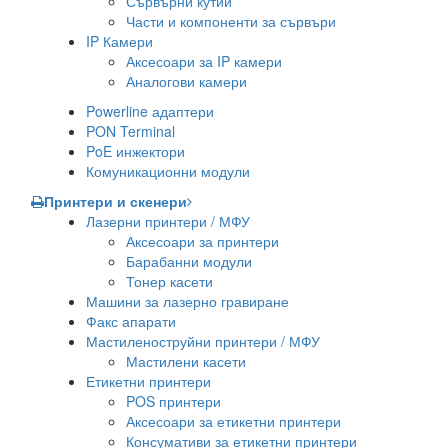
Сървърни кутии
Части и компоненти за сървъри
IP Камери
Аксесоари за IP камери
Аналогови камери
Powerline адаптери
PON Terminal
PoE инжектори
Комуникационни модули
Принтери и скенери
Лазерни принтери / МФУ
Аксесоари за принтери
Барабанни модули
Тонер касети
Машини за лазерно гравиране
Факс апарати
Мастиленоструйни принтери / МФУ
Мастилени касети
Етикетни принтери
POS принтери
Аксесоари за етикетни принтери
Консумативи за етикетни принтери