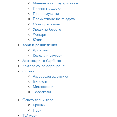
Машинки за подстригване
Пилинг на дрехи
Прахосмукачки
Пречистване на въздуха
Самобръсначки
Уреди за бебето
Фенери
Ютии
Хоби и развлечения
Дронове
Колела и скутери
Аксесоари за барбекю
Комплекти за сервиране
Оптика
Аксесоари за оптика
Бинокли
Микроскопи
Телескопи
Осветителни тела
Крушки
Пури
Таймери