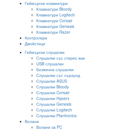
Геймърски клавиатури
Клавиатури Bloody
Клавиатури Logitech
Клавиатури Corsair
Клавиатури Genesis
Клавиатури Razer
Контролери
Джойстици
Геймърски слушалки
Слушалки със стерео жак
USB слушалки
Безжични слушалки
Слушалки със съраунд
Слушалки ASUS
Слушалки Bloody
Слушалки Corsair
Слушалки Hyperx
Слушалки Genesis
Слушалки Logitech
Слушалки Plantronics
Волани
Волани за PC