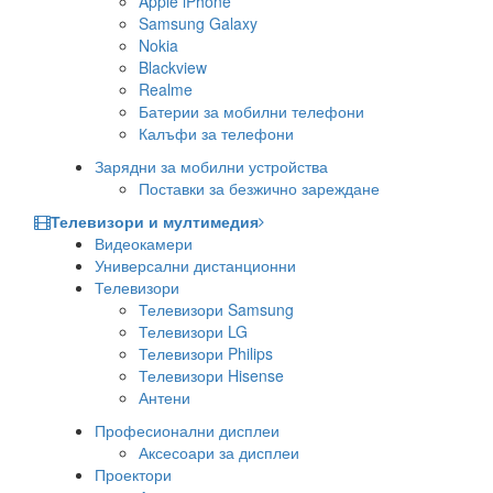
Apple iPhone
Samsung Galaxy
Nokia
Blackview
Realme
Батерии за мобилни телефони
Калъфи за телефони
Зарядни за мобилни устройства
Поставки за безжично зареждане
Телевизори и мултимедия
Видеокамери
Универсални дистанционни
Телевизори
Телевизори Samsung
Телевизори LG
Телевизори Philips
Телевизори Hisense
Антени
Професионални дисплеи
Аксесоари за дисплеи
Проектори