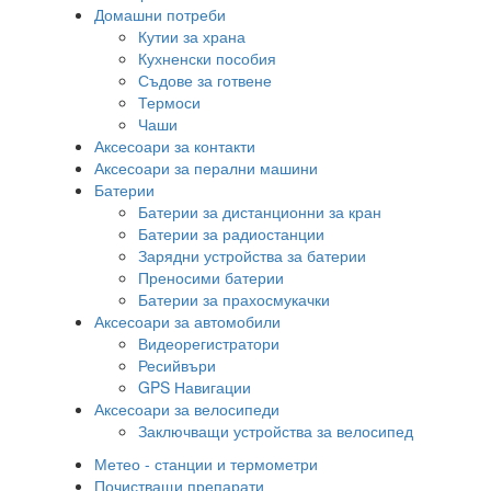
Домашни потреби
Кутии за храна
Кухненски пособия
Съдове за готвене
Термоси
Чаши
Аксесоари за контакти
Аксесоари за перални машини
Батерии
Батерии за дистанционни за кран
Батерии за радиостанции
Зарядни устройства за батерии
Преносими батерии
Батерии за прахосмукачки
Аксесоари за автомобили
Видеорегистратори
Ресийвъри
GPS Навигации
Аксесоари за велосипеди
Заключващи устройства за велосипед
Метео - станции и термометри
Почистващи препарати