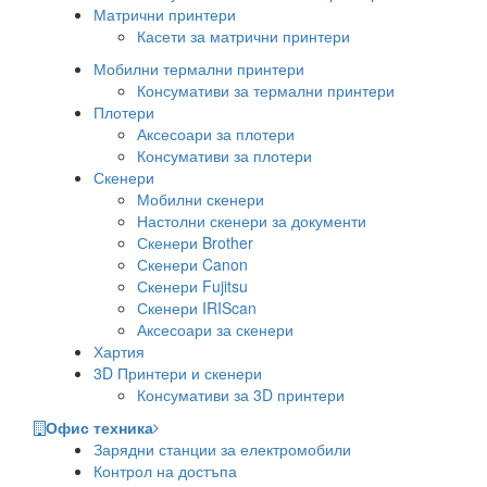
Матрични принтери
Касети за матрични принтери
Мобилни термални принтери
Консумативи за термални принтери
Плотери
Аксесоари за плотери
Консумативи за плотери
Скенери
Мобилни скенери
Настолни скенери за документи
Скенери Brother
Скенери Canon
Скенери Fujitsu
Скенери IRIScan
Аксесоари за скенери
Хартия
3D Принтери и скенери
Консумативи за 3D принтери
Офис техника
Зарядни станции за електромобили
Контрол на достъпа