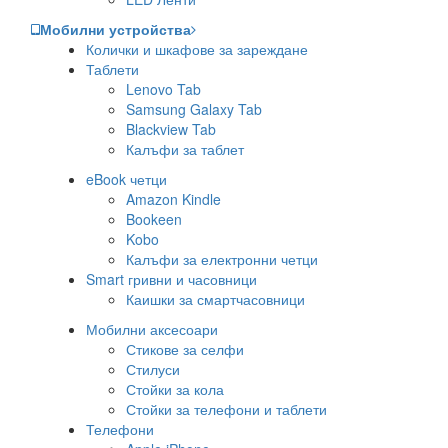
Мобилни устройства
Колички и шкафове за зареждане
Таблети
Lenovo Tab
Samsung Galaxy Tab
Blackview Tab
Калъфи за таблет
eBook четци
Amazon Kindle
Bookeen
Kobo
Калъфи за електронни четци
Smart гривни и часовници
Каишки за смартчасовници
Мобилни аксесоари
Стикове за селфи
Стилуси
Стойки за кола
Стойки за телефони и таблети
Телефони