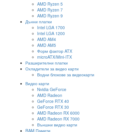
AMD Ryzen 5
AMD Ryzen 7
AMD Ryzen 9
Дънни платки
Intel LGA 1700
Intel LGA 1200
AMD AM4
AMD AM5
Форм фактор ATX
microATX/Mini-ITX
Разширителни платки
Охладители за видео карти
Водни блокове за видеокарти
Видео карти
Nvidia GeForce
AMD Radeon
GeForce RTX 40
GeForce RTX 30
AMD Radeon RX 6000
AMD Radeon RX 7000
Външни видео карти
RAM Памети