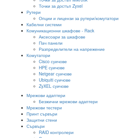
Точки за достъп Zyxel
Рутери
Опции и лицензи за рутери/комутатори
Кабелни системи
Комуникационни шкафове - Rack
Аксесоари за шкафове
Пач панели
Разпределители на напрежение
Комутатори
Cisco суичове
HPE суичове
Netgear суичове
Ubiquiti суичове
ZyXEL суичове
Мрежови адаптери
Безжични мрежови адаптери
Мрежови тестери
Принт сървъри
Защитни стени
Сървъри
RAID контролери