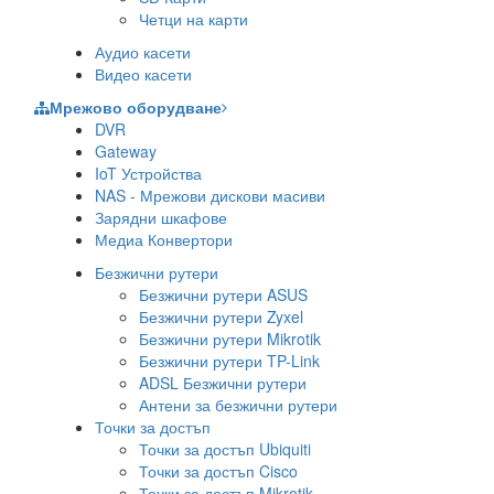
Четци на карти
Аудио касети
Видео касети
Мрежово оборудване
DVR
Gateway
IoT Устройства
NAS - Мрежови дискови масиви
Зарядни шкафове
Медиа Конвертори
Безжични рутери
Безжични рутери ASUS
Безжични рутери Zyxel
Безжични рутери Mikrotik
Безжични рутери TP-Link
ADSL Безжични рутери
Антени за безжични рутери
Точки за достъп
Точки за достъп Ubiquiti
Точки за достъп Cisco
Точки за достъп Mikrotik