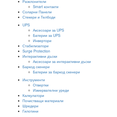
Разклонители
Smart контакти
Соларни Панели
Стекери и Телбоди
UPS
Аксесоари за UPS
Батерии за UPS
Инвертори
Стабилизатори
Surge Protection
Интерактивни дъски
Аксесоари за интерактивни дъски
Баркод скенери
Батерии за баркод скенери
Инструменти
Отвертки
Измервателни уреди
Калкулатори
Почистващи материали
Шредери
Гилотини