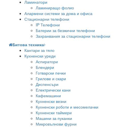
Ламинатори
Ламиниращо фолио
Алармени системи за дома и офиса
Стационарни телефони
IP Телефони
Батерии за безжични телефони
Захранвания за стационарни телефони
Битова техника
Кантари за тяло
Кухненски уреди
Аспиратори
Блендери
Готварски печки
Грилове и скари
Диспенсъри
Електрически кани
Кафемашини
Кухненски везни
Кухненски роботи и месомелачки
Кухненски таймери
Машини за пуканки
Микровълнови фурни