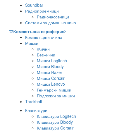
Soundbar
Радиоприемници
Радиочасовници
Системи за домашно кино
Компютърна периферия
Компютърни очила
Мишки
Жични
Безжични
Мишки Logitech
Мишки Bloody
Мишки Razer
Мишки Corsair
Мишки Lenovo
Геймърски мишки
Подложки за мишки
Trackball
Клавиатури
Клавиатури Logitech
Клавиатури Bloody
Клавиатури Corsair