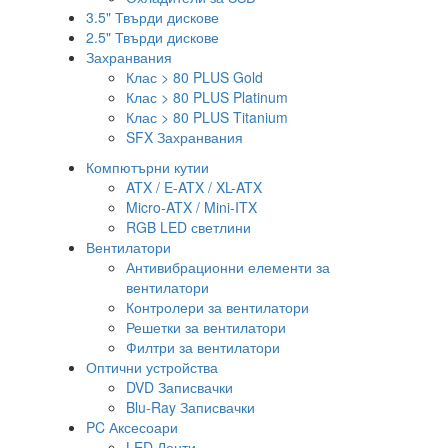
3.5" Твърди дискове
2.5" Твърди дискове
Захранвания
Клас > 80 PLUS Gold
Клас > 80 PLUS Platinum
Клас > 80 PLUS Titanium
SFX Захранвания
Компютърни кутии
ATX / E-ATX / XL-ATX
Micro-ATX / Mini-ITX
RGB LED светлини
Вентилатори
Антивибрационни елементи за
вентилатори
Контролери за вентилатори
Решетки за вентилатори
Филтри за вентилатори
Оптични устройства
DVD Записвачки
Blu-Ray Записвачки
PC Аксесоари
LED Ленти