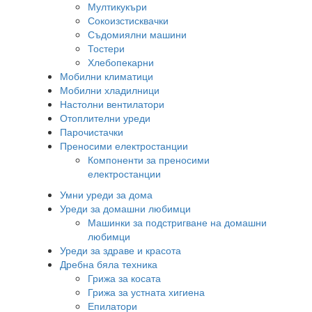
Мултикукъри
Сокоизстисквачки
Съдомиялни машини
Тостери
Хлебопекарни
Мобилни климатици
Мобилни хладилници
Настолни вентилатори
Отоплителни уреди
Парочистачки
Преносими електростанции
Компоненти за преносими
електростанции
Умни уреди за дома
Уреди за домашни любимци
Машинки за подстригване на домашни
любимци
Уреди за здраве и красота
Дребна бяла техника
Грижа за косата
Грижа за устната хигиена
Епилатори