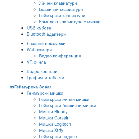
Жични клавиатури
Безжични клавиатури
Геймърски клавиатури
Комплект клавиатурa с мишка
USB хъбове
Bluetooth адаптери
Лазерни показалки
Web камери
Видео конференция
VR очила
Видео кепчъри
Графични таблети
Геймърска Зона
Геймърски мишки
Геймърски жични мишки
Геймърски безжични мишки
Мишки Bloody
Мишки Corsair
Мишки Logitech
Мишки Xtrfy
Геймърски падове