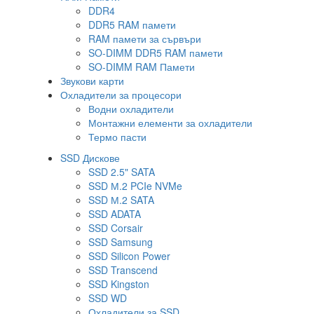
DDR4
DDR5 RAM памети
RAM памети за сървъри
SO-DIMM DDR5 RAM памети
SO-DIMM RAM Памети
Звукови карти
Охладители за процесори
Водни охладители
Монтажни елементи за охладители
Термо пасти
SSD Дискове
SSD 2.5" SATA
SSD М.2 PCIe NVMe
SSD М.2 SATA
SSD ADATA
SSD Corsair
SSD Samsung
SSD Silicon Power
SSD Transcend
SSD Kingston
SSD WD
Охладители за SSD