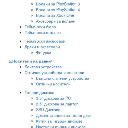
Волани за PlayStation 3
Волани за PlayStation 4
Волани за Xbox One
Аксесоари за волани
Геймърски бюра
Геймърски столове
Геймърски аксесоари
Дрехи и аксесоари
Фигурки
Носители на данни
Лентови устройства
Оптични устройства и носители
Външни оптични устройства
Оптични носители
Твърди дискове
3.5" дискове за PC
2.5" дискове за лаптоп
SSD Дискове
Докинг станция за твърд диск
Кутии за Твърди дискове
Настолни външни дискове