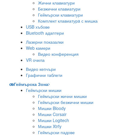
Жични клавиатури
Безжични клавиатури
Геймърски клавиатури
Комплект клавиатурa с мишка
USB хъбове
Bluetooth адаптери
Лазерни показалки
Web камери
Видео конференция
VR очила
Видео кепчъри
Графични таблети
Геймърска Зона
Геймърски мишки
Геймърски жични мишки
Геймърски безжични мишки
Мишки Bloody
Мишки Corsair
Мишки Logitech
Мишки Xtrfy
Геймърски падове