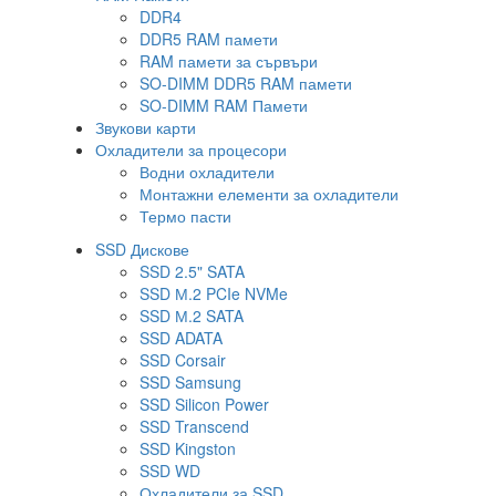
DDR4
DDR5 RAM памети
RAM памети за сървъри
SO-DIMM DDR5 RAM памети
SO-DIMM RAM Памети
Звукови карти
Охладители за процесори
Водни охладители
Монтажни елементи за охладители
Термо пасти
SSD Дискове
SSD 2.5" SATA
SSD М.2 PCIe NVMe
SSD М.2 SATA
SSD ADATA
SSD Corsair
SSD Samsung
SSD Silicon Power
SSD Transcend
SSD Kingston
SSD WD
Охладители за SSD