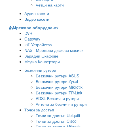
Четци на карти
Аудио касети
Видео касети
Мрежово оборудване
DVR
Gateway
IoT Устройства
NAS - Мрежови дискови масиви
Зарядни шкафове
Медиа Конвертори
Безжични рутери
Безжични рутери ASUS
Безжични рутери Zyxel
Безжични рутери Mikrotik
Безжични рутери TP-Link
ADSL Безжични рутери
Антени за безжични рутери
Точки за достъп
Точки за достъп Ubiquiti
Точки за достъп Cisco
Точки за достъп Mikrotik