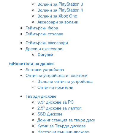
Волани за PlayStation 3
Волани за PlayStation 4
Волани за Xbox One
Аксесоари за волани
Геймърски бюра
Геймърски столове
Геймърски аксесоари
Дрехи и аксесоари
Фигурки
Носители на данни
Лентови устройства
Оптични устройства и носители
Външни оптични устройства
Оптични носители
Твърди дискове
3.5" дискове за PC
2.5" дискове за лаптоп
SSD Дискове
Докинг станция за твърд диск
Кутии за Твърди дискове
Настолни външни дискове