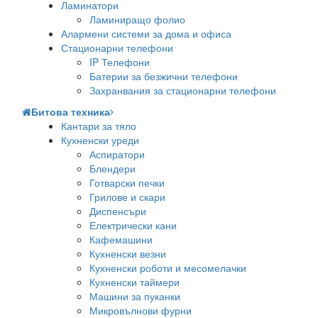
Ламинатори
Ламиниращо фолио
Алармени системи за дома и офиса
Стационарни телефони
IP Телефони
Батерии за безжични телефони
Захранвания за стационарни телефони
Битова техника
Кантари за тяло
Кухненски уреди
Аспиратори
Блендери
Готварски печки
Грилове и скари
Диспенсъри
Електрически кани
Кафемашини
Кухненски везни
Кухненски роботи и месомелачки
Кухненски таймери
Машини за пуканки
Микровълнови фурни