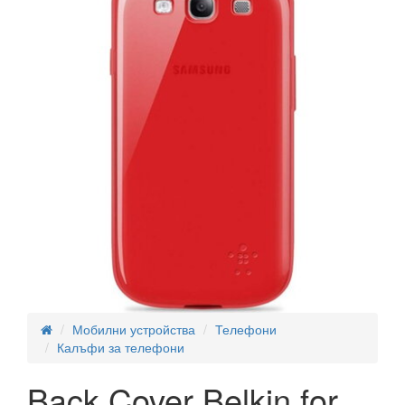
Мобилни устройства
Телефони
Калъфи за телефони
Back Cover Belkin for