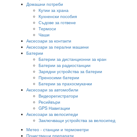
Домашни потреби
Кутии за храна
Кухненски пособия
Съдове за готвене
Термоси
Чаши
Аксесоари за контакти
Аксесоари за перални машини
Батерии
Батерии за дистанционни за кран
Батерии за радиостанции
Зарядни устройства за батерии
Преносими батерии
Батерии за прахосмукачки
Аксесоари за автомобили
Видеорегистратори
Ресийвъри
GPS Навигации
Аксесоари за велосипеди
Заключващи устройства за велосипед
Метео - станции и термометри
Почистващи препарати