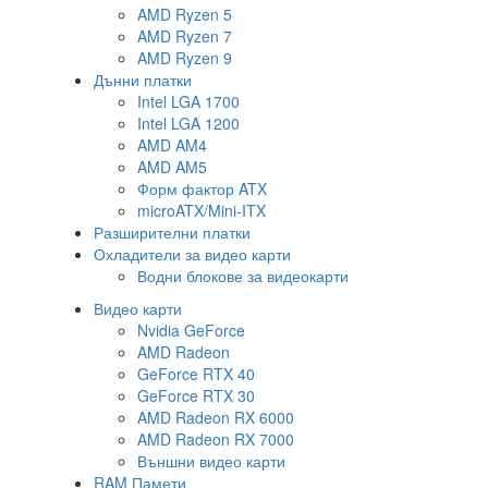
AMD Ryzen 5
AMD Ryzen 7
AMD Ryzen 9
Дънни платки
Intel LGA 1700
Intel LGA 1200
AMD AM4
AMD AM5
Форм фактор ATX
microATX/Mini-ITX
Разширителни платки
Охладители за видео карти
Водни блокове за видеокарти
Видео карти
Nvidia GeForce
AMD Radeon
GeForce RTX 40
GeForce RTX 30
AMD Radeon RX 6000
AMD Radeon RX 7000
Външни видео карти
RAM Памети