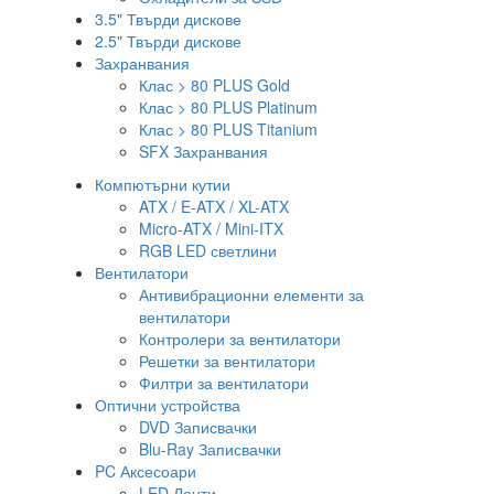
3.5" Твърди дискове
2.5" Твърди дискове
Захранвания
Клас > 80 PLUS Gold
Клас > 80 PLUS Platinum
Клас > 80 PLUS Titanium
SFX Захранвания
Компютърни кутии
ATX / E-ATX / XL-ATX
Micro-ATX / Mini-ITX
RGB LED светлини
Вентилатори
Антивибрационни елементи за
вентилатори
Контролери за вентилатори
Решетки за вентилатори
Филтри за вентилатори
Оптични устройства
DVD Записвачки
Blu-Ray Записвачки
PC Аксесоари
LED Ленти