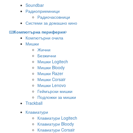
Soundbar
Радиоприемници
Радиочасовници
Системи за домашно кино
Компютърна периферия
Компютърни очила
Мишки
Жични
Безжични
Мишки Logitech
Мишки Bloody
Мишки Razer
Мишки Corsair
Мишки Lenovo
Геймърски мишки
Подложки за мишки
Trackball
Клавиатури
Клавиатури Logitech
Клавиатури Bloody
Клавиатури Corsair