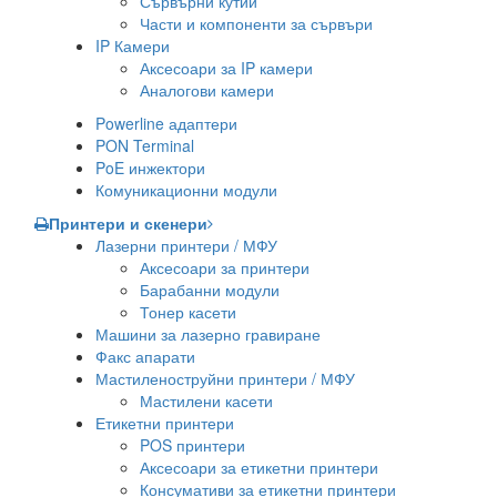
Сървърни кутии
Части и компоненти за сървъри
IP Камери
Аксесоари за IP камери
Аналогови камери
Powerline адаптери
PON Terminal
PoE инжектори
Комуникационни модули
Принтери и скенери
Лазерни принтери / МФУ
Аксесоари за принтери
Барабанни модули
Тонер касети
Машини за лазерно гравиране
Факс апарати
Мастиленоструйни принтери / МФУ
Мастилени касети
Етикетни принтери
POS принтери
Аксесоари за етикетни принтери
Консумативи за етикетни принтери