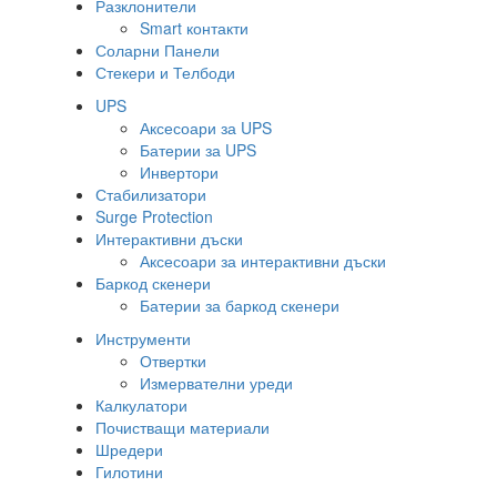
Разклонители
Smart контакти
Соларни Панели
Стекери и Телбоди
UPS
Аксесоари за UPS
Батерии за UPS
Инвертори
Стабилизатори
Surge Protection
Интерактивни дъски
Аксесоари за интерактивни дъски
Баркод скенери
Батерии за баркод скенери
Инструменти
Отвертки
Измервателни уреди
Калкулатори
Почистващи материали
Шредери
Гилотини