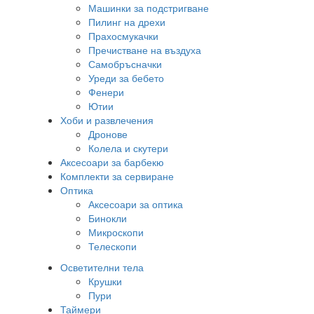
Машинки за подстригване
Пилинг на дрехи
Прахосмукачки
Пречистване на въздуха
Самобръсначки
Уреди за бебето
Фенери
Ютии
Хоби и развлечения
Дронове
Колела и скутери
Аксесоари за барбекю
Комплекти за сервиране
Оптика
Аксесоари за оптика
Бинокли
Микроскопи
Телескопи
Осветителни тела
Крушки
Пури
Таймери