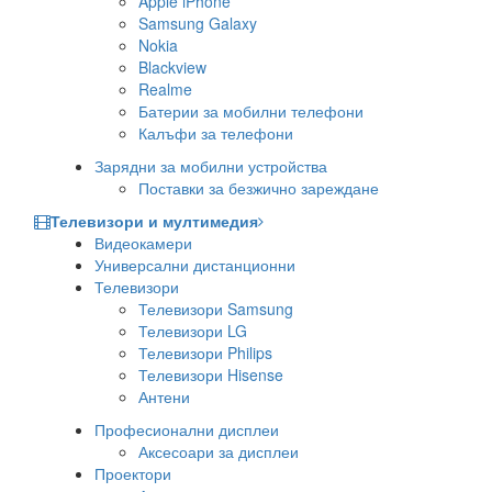
Apple iPhone
Samsung Galaxy
Nokia
Blackview
Realme
Батерии за мобилни телефони
Калъфи за телефони
Зарядни за мобилни устройства
Поставки за безжично зареждане
Телевизори и мултимедия
Видеокамери
Универсални дистанционни
Телевизори
Телевизори Samsung
Телевизори LG
Телевизори Philips
Телевизори Hisense
Антени
Професионални дисплеи
Аксесоари за дисплеи
Проектори