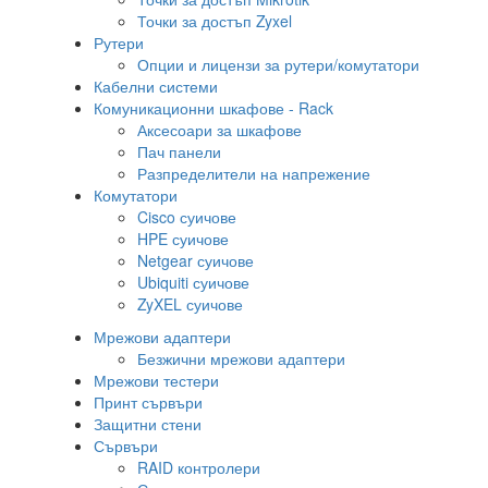
Точки за достъп Zyxel
Рутери
Опции и лицензи за рутери/комутатори
Кабелни системи
Комуникационни шкафове - Rack
Аксесоари за шкафове
Пач панели
Разпределители на напрежение
Комутатори
Cisco суичове
HPE суичове
Netgear суичове
Ubiquiti суичове
ZyXEL суичове
Мрежови адаптери
Безжични мрежови адаптери
Мрежови тестери
Принт сървъри
Защитни стени
Сървъри
RAID контролери