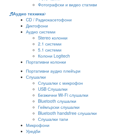
Фотографски и видео стативи
Аудио техника
CD / Радиокасетофони
Диктофони
Аудио системи
Stereo колонки
2.1 системи
5.1 системи
Колони Logitech
Портативни колонки
Портативни аудио плейъри
Слушалки
Слушалки с микрофон
USB Слушалки
Безжични Wi-Fi слушалки
Bluetooth слушалки
Геймърски слушалки
Bluetooth handsfree слушалки
Слушалки тапи
Микрофони
Уредби