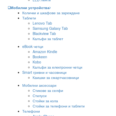
Мобилни устройства
Колички и шкафове за зареждане
Таблети
Lenovo Tab
Samsung Galaxy Tab
Blackview Tab
Калъфи за таблет
eBook четци
Amazon Kindle
Bookeen
Kobo
Калъфи за електронни четци
Smart гривни и часовници
Каишки за смартчасовници
Мобилни аксесоари
Стикове за селфи
Стилуси
Стойки за кола
Стойки за телефони и таблети
Телефони