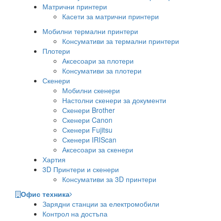
Матрични принтери
Касети за матрични принтери
Мобилни термални принтери
Консумативи за термални принтери
Плотери
Аксесоари за плотери
Консумативи за плотери
Скенери
Мобилни скенери
Настолни скенери за документи
Скенери Brother
Скенери Canon
Скенери Fujitsu
Скенери IRIScan
Аксесоари за скенери
Хартия
3D Принтери и скенери
Консумативи за 3D принтери
Офис техника
Зарядни станции за електромобили
Контрол на достъпа