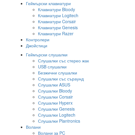
Геймърски клавиатури
Клавиатури Bloody
Клавиатури Logitech
Клавиатури Corsair
Клавиатури Genesis
Клавиатури Razer
Контролери
Джойстици
Геймърски слушалки
Слушалки със стерео жак
USB слушалки
Безжични слушалки
Слушалки със съраунд
Слушалки ASUS
Слушалки Bloody
Слушалки Corsair
Слушалки Hyperx
Слушалки Genesis
Слушалки Logitech
Слушалки Plantronics
Волани
Волани за PC