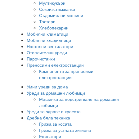
Мултикукъри
Сокоизстисквачки
Съдомиялни машини
Тостери
Хлебопекарни
Мобилни климатици
Мобилни хладилници
Настолни вентилатори
Отоплителни уреди
Парочистачки
Преносими електростанции
Компоненти за преносими
електростанции
Умни уреди за дома
Уреди за домашни любимци
Машинки за подстригване на домашни
любимци
Уреди за здраве и красота
Дребна бяла техника
Грижа за косата
Грижа за устната хигиена
Епилатори