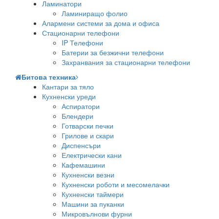
Ламинатори
Ламиниращо фолио
Алармени системи за дома и офиса
Стационарни телефони
IP Телефони
Батерии за безжични телефони
Захранвания за стационарни телефони
Битова техника
Кантари за тяло
Кухненски уреди
Аспиратори
Блендери
Готварски печки
Грилове и скари
Диспенсъри
Електрически кани
Кафемашини
Кухненски везни
Кухненски роботи и месомелачки
Кухненски таймери
Машини за пуканки
Микровълнови фурни