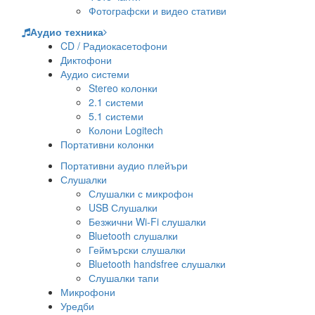
Фотографски и видео стативи
Аудио техника
CD / Радиокасетофони
Диктофони
Аудио системи
Stereo колонки
2.1 системи
5.1 системи
Колони Logitech
Портативни колонки
Портативни аудио плейъри
Слушалки
Слушалки с микрофон
USB Слушалки
Безжични Wi-Fi слушалки
Bluetooth слушалки
Геймърски слушалки
Bluetooth handsfree слушалки
Слушалки тапи
Микрофони
Уредби