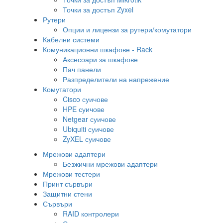
Точки за достъп Zyxel
Рутери
Опции и лицензи за рутери/комутатори
Кабелни системи
Комуникационни шкафове - Rack
Аксесоари за шкафове
Пач панели
Разпределители на напрежение
Комутатори
Cisco суичове
HPE суичове
Netgear суичове
Ubiquiti суичове
ZyXEL суичове
Мрежови адаптери
Безжични мрежови адаптери
Мрежови тестери
Принт сървъри
Защитни стени
Сървъри
RAID контролери