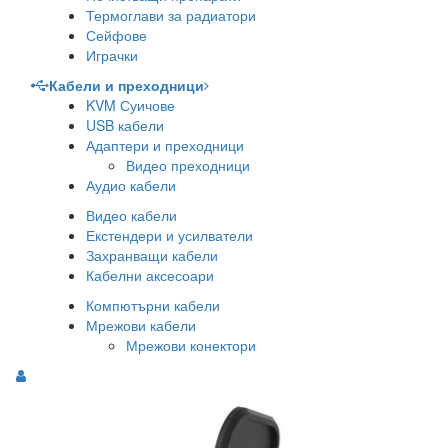
Термоглави за радиатори
Сейфове
Играчки
Кабели и преходници
KVM Суичове
USB кабели
Адаптери и преходници
Видео преходници
Аудио кабели
Видео кабели
Екстендери и усилватели
Захранващи кабели
Кабелни аксесоари
Компютърни кабели
Мрежови кабели
Мрежови конектори