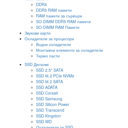
DDR4
DDR5 RAM памети
RAM памети за сървъри
SO-DIMM DDR5 RAM памети
SO-DIMM RAM Памети
Звукови карти
Охладители за процесори
Водни охладители
Монтажни елементи за охладители
Термо пасти
SSD Дискове
SSD 2.5" SATA
SSD М.2 PCIe NVMe
SSD М.2 SATA
SSD ADATA
SSD Corsair
SSD Samsung
SSD Silicon Power
SSD Transcend
SSD Kingston
SSD WD
Охладители за SSD