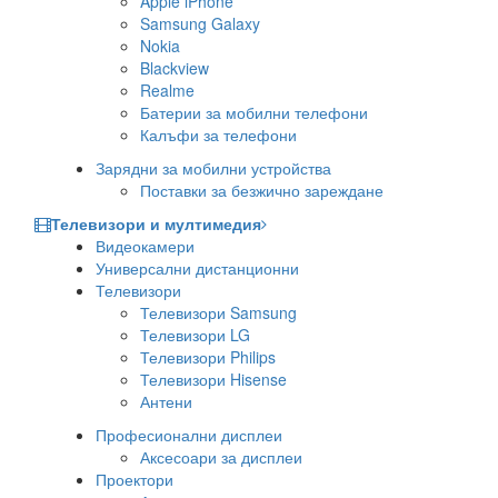
Apple iPhone
Samsung Galaxy
Nokia
Blackview
Realme
Батерии за мобилни телефони
Калъфи за телефони
Зарядни за мобилни устройства
Поставки за безжично зареждане
Телевизори и мултимедия
Видеокамери
Универсални дистанционни
Телевизори
Телевизори Samsung
Телевизори LG
Телевизори Philips
Телевизори Hisense
Антени
Професионални дисплеи
Аксесоари за дисплеи
Проектори