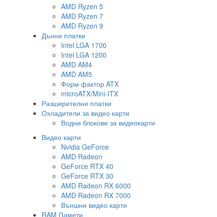
AMD Ryzen 5
AMD Ryzen 7
AMD Ryzen 9
Дънни платки
Intel LGA 1700
Intel LGA 1200
AMD AM4
AMD AM5
Форм фактор ATX
microATX/Mini-ITX
Разширителни платки
Охладители за видео карти
Водни блокове за видеокарти
Видео карти
Nvidia GeForce
AMD Radeon
GeForce RTX 40
GeForce RTX 30
AMD Radeon RX 6000
AMD Radeon RX 7000
Външни видео карти
RAM Памети