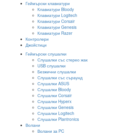
Геймърски клавиатури
Клавиатури Bloody
Клавиатури Logitech
Клавиатури Corsair
Клавиатури Genesis
Клавиатури Razer
Контролери
Джойстици
Геймърски слушалки
Слушалки със стерео жак
USB слушалки
Безжични слушалки
Слушалки със съраунд
Слушалки ASUS
Слушалки Bloody
Слушалки Corsair
Слушалки Hyperx
Слушалки Genesis
Слушалки Logitech
Слушалки Plantronics
Волани
Волани за PC