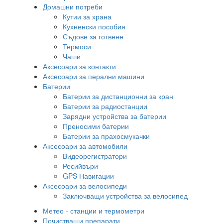
Домашни потреби
Кутии за храна
Кухненски пособия
Съдове за готвене
Термоси
Чаши
Аксесоари за контакти
Аксесоари за перални машини
Батерии
Батерии за дистанционни за кран
Батерии за радиостанции
Зарядни устройства за батерии
Преносими батерии
Батерии за прахосмукачки
Аксесоари за автомобили
Видеорегистратори
Ресийвъри
GPS Навигации
Аксесоари за велосипеди
Заключващи устройства за велосипед
Метео - станции и термометри
Почистващи препарати