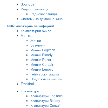
Soundbar
Радиоприемници
Радиочасовници
Системи за домашно кино
Компютърна периферия
Компютърни очила
Мишки
Жични
Безжични
Мишки Logitech
Мишки Bloody
Мишки Razer
Мишки Corsair
Мишки Lenovo
Геймърски мишки
Подложки за мишки
Trackball
Клавиатури
Клавиатури Logitech
Клавиатури Bloody
Клавиатури Corsair