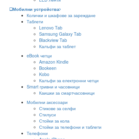
Мобилни устройства
Колички и шкафове за зареждане
Таблети
Lenovo Tab
Samsung Galaxy Tab
Blackview Tab
Калъфи за таблет
eBook четци
Amazon Kindle
Bookeen
Kobo
Калъфи за електронни четци
Smart гривни и часовници
Каишки за смартчасовници
Мобилни аксесоари
Стикове за селфи
Стилуси
Стойки за кола
Стойки за телефони и таблети
Телефони