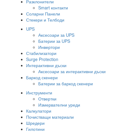
Разклонители
Smart контакти
Соларни Панели
Стекери и Телбоди
UPS
Аксесоари за UPS
Батерии за UPS
Инвертори
Стабилизатори
Surge Protection
Интерактивни дъски
Аксесоари за интерактивни дъски
Баркод скенери
Батерии за баркод скенери
Инструменти
Отвертки
Измервателни уреди
Калкулатори
Почистващи материали
Шредери
Гилотини