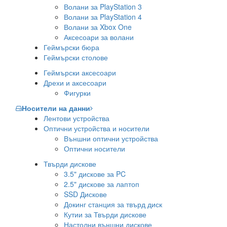
Волани за PlayStation 3
Волани за PlayStation 4
Волани за Xbox One
Аксесоари за волани
Геймърски бюра
Геймърски столове
Геймърски аксесоари
Дрехи и аксесоари
Фигурки
Носители на данни
Лентови устройства
Оптични устройства и носители
Външни оптични устройства
Оптични носители
Твърди дискове
3.5" дискове за PC
2.5" дискове за лаптоп
SSD Дискове
Докинг станция за твърд диск
Кутии за Твърди дискове
Настолни външни дискове