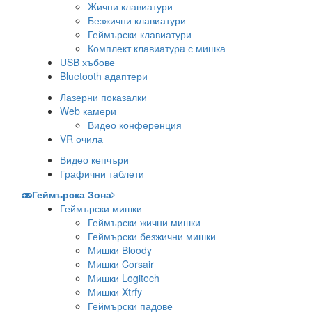
Жични клавиатури
Безжични клавиатури
Геймърски клавиатури
Комплект клавиатурa с мишка
USB хъбове
Bluetooth адаптери
Лазерни показалки
Web камери
Видео конференция
VR очила
Видео кепчъри
Графични таблети
Геймърска Зона
Геймърски мишки
Геймърски жични мишки
Геймърски безжични мишки
Мишки Bloody
Мишки Corsair
Мишки Logitech
Мишки Xtrfy
Геймърски падове