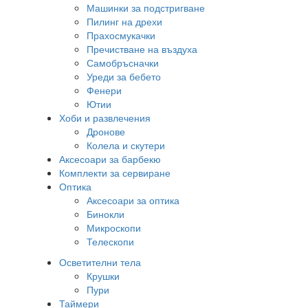
Машинки за подстригване
Пилинг на дрехи
Прахосмукачки
Пречистване на въздуха
Самобръсначки
Уреди за бебето
Фенери
Ютии
Хоби и развлечения
Дронове
Колела и скутери
Аксесоари за барбекю
Комплекти за сервиране
Оптика
Аксесоари за оптика
Бинокли
Микроскопи
Телескопи
Осветителни тела
Крушки
Пури
Таймери