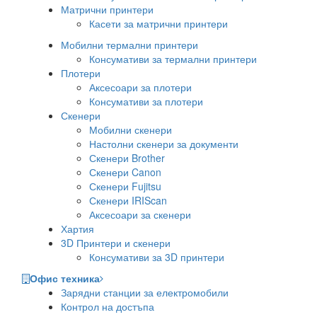
Матрични принтери
Касети за матрични принтери
Мобилни термални принтери
Консумативи за термални принтери
Плотери
Аксесоари за плотери
Консумативи за плотери
Скенери
Мобилни скенери
Настолни скенери за документи
Скенери Brother
Скенери Canon
Скенери Fujitsu
Скенери IRIScan
Аксесоари за скенери
Хартия
3D Принтери и скенери
Консумативи за 3D принтери
Офис техника
Зарядни станции за електромобили
Контрол на достъпа