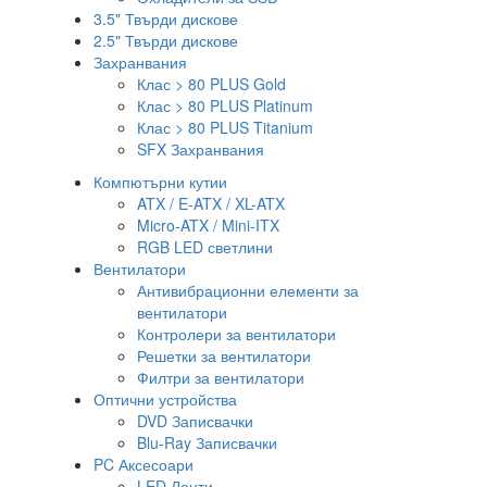
3.5" Твърди дискове
2.5" Твърди дискове
Захранвания
Клас > 80 PLUS Gold
Клас > 80 PLUS Platinum
Клас > 80 PLUS Titanium
SFX Захранвания
Компютърни кутии
ATX / E-ATX / XL-ATX
Micro-ATX / Mini-ITX
RGB LED светлини
Вентилатори
Антивибрационни елементи за
вентилатори
Контролери за вентилатори
Решетки за вентилатори
Филтри за вентилатори
Оптични устройства
DVD Записвачки
Blu-Ray Записвачки
PC Аксесоари
LED Ленти