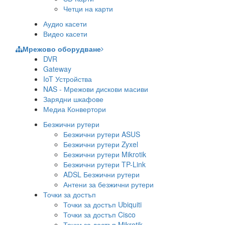
Четци на карти
Аудио касети
Видео касети
Мрежово оборудване
DVR
Gateway
IoT Устройства
NAS - Мрежови дискови масиви
Зарядни шкафове
Медиа Конвертори
Безжични рутери
Безжични рутери ASUS
Безжични рутери Zyxel
Безжични рутери Mikrotik
Безжични рутери TP-Link
ADSL Безжични рутери
Антени за безжични рутери
Точки за достъп
Точки за достъп Ubiquiti
Точки за достъп Cisco
Точки за достъп Mikrotik