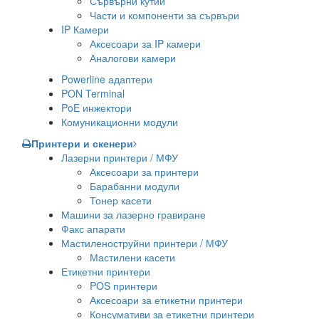
Сървърни кутии
Части и компоненти за сървъри
IP Камери
Аксесоари за IP камери
Аналогови камери
Powerline адаптери
PON Terminal
PoE инжектори
Комуникационни модули
Принтери и скенери
Лазерни принтери / МФУ
Аксесоари за принтери
Барабанни модули
Тонер касети
Машини за лазерно гравиране
Факс апарати
Мастиленоструйни принтери / МФУ
Мастилени касети
Етикетни принтери
POS принтери
Аксесоари за етикетни принтери
Консумативи за етикетни принтери