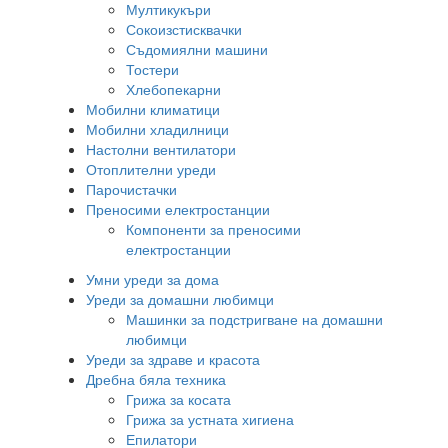
Мултикукъри
Сокоизстисквачки
Съдомиялни машини
Тостери
Хлебопекарни
Мобилни климатици
Мобилни хладилници
Настолни вентилатори
Отоплителни уреди
Парочистачки
Преносими електростанции
Компоненти за преносими
електростанции
Умни уреди за дома
Уреди за домашни любимци
Машинки за подстригване на домашни
любимци
Уреди за здраве и красота
Дребна бяла техника
Грижа за косата
Грижа за устната хигиена
Епилатори