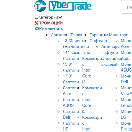
Категории
ПРОМОЦИИ
Компютри
Лаптопи
Тънки
Гаранции
Монитори
13.3"
клиенти
Софтуер
Мони
Лаптопи
Настолни
Антивирусен
Acer
14"
Компютри
софтуер
Мони
Лаптопи
Компютри
Операционни
AOC
15.6"
с
системи
Мони
Лаптопи
Intel
ASUS
17.3"
Core
Мони
Лаптопи
i3
Dell
Лаптопи
Компютри
Мони
Acer
с
ViewS
Лаптопи
Intel
Мони
ASUS
Core
Leno
Лаптопи
i5
Мони
Dell
Компютри
LG
Лаптопи
с
Мони
HP
Intel
Philip