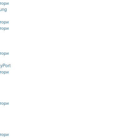
тори
ung
тори
тори
тори
ayPort
тори
тори
тори