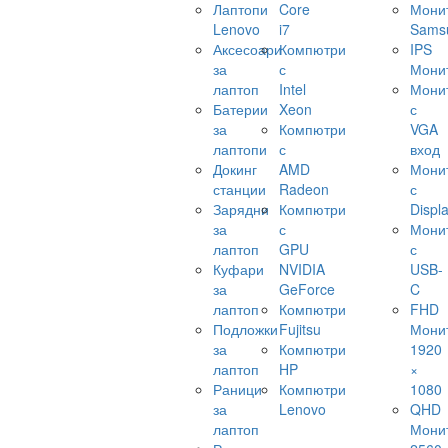
Лаптопи
Core
Мони
Lenovo
i7
Sams
Аксесоари
Компютри
IPS
за
с
Мони
лаптоп
Intel
Мони
Батерии
Xeon
с
за
Компютри
VGA
лаптопи
с
вход
Докинг
AMD
Мони
станции
Radeon
с
Зарядни
Компютри
Displ
за
с
Мони
лаптоп
GPU
с
Куфари
NVIDIA
USB-
за
GeForce
C
лаптоп
Компютри
FHD
Подложки
Fujitsu
Мони
за
Компютри
1920
лаптоп
HP
×
Раници
Компютри
1080
за
Lenovo
QHD
лаптоп
Мони