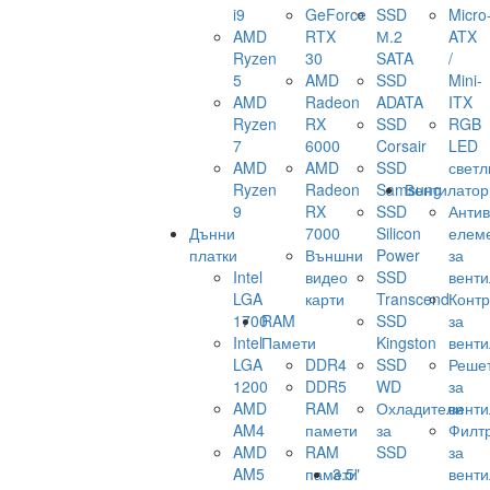
i9
GeForce
SSD
Micro
AMD
RTX
М.2
ATX
Ryzen
30
SATA
/
5
AMD
SSD
Mini-
AMD
Radeon
ADATA
ITX
Ryzen
RX
SSD
RGB
7
6000
Corsair
LED
AMD
AMD
SSD
светл
Ryzen
Radeon
Samsung
Вентилатор
9
RX
SSD
Анти
Дънни
7000
Silicon
елем
платки
Външни
Power
за
Intel
видео
SSD
венти
LGA
карти
Transcend
Конт
1700
RAM
SSD
за
Intel
Памети
Kingston
венти
LGA
DDR4
SSD
Реше
1200
DDR5
WD
за
AMD
RAM
Охладители
венти
AM4
памети
за
Филт
AMD
RAM
SSD
за
AM5
памети
3.5"
венти