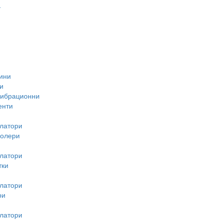
-
ини
и
вибрационни
енти
латори
ролери
латори
тки
латори
ри
латори