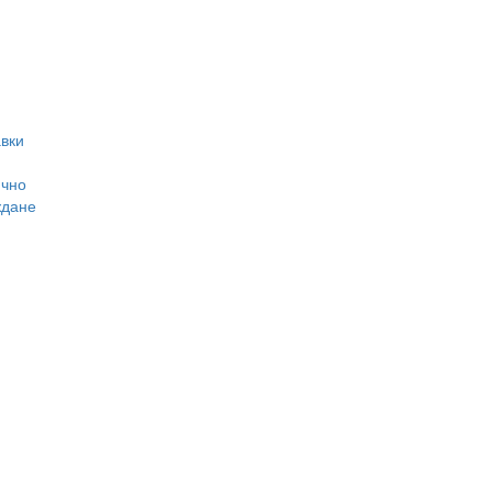
вки
ично
ждане