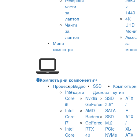
Резервни
2560
части
×
за
1440
лаптоп
4K
Чанти
UHD
за
Мони
лаптоп
Аксе
Мини
за
компютри
мони
Компютърни компоненти
Процесори
Видео
SSD
Компютърн
Intel
карти
Дискове
кутии
Core
Nvidia
SSD
ATX
i5
GeForce
2.5"
/
Intel
AMD
SATA
E-
Core
Radeon
SSD
ATX
i7
GeForce
М.2
/
Intel
RTX
PCIe
XL-
Core
40
NVMe
ATX