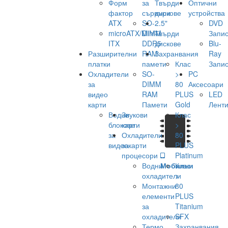
Форм
за
Твърди
Оптични
фактор
сървъри
дискове
устройства
ATX
SO-
2.5"
DVD
microATX/Mini-
DIMM
Твърди
Запис
ITX
DDR5
дискове
Blu-
Разширителни
RAM
Захранвания
Ray
платки
памети
Клас
Запис
Охладители
SO-
>
PC
за
DIMM
80
Аксесоари
видео
RAM
PLUS
LED
карти
Памети
Gold
Лент
Водни
Звукови
Клас
блокове
карти
>
за
Охладители
80
видеокарти
за
PLUS
процесори
Platinum
Водни
Мобилни
Клас
охладители
>
Монтажни
80
елементи
PLUS
за
Titanium
охладители
SFX
Термо
Захранвания