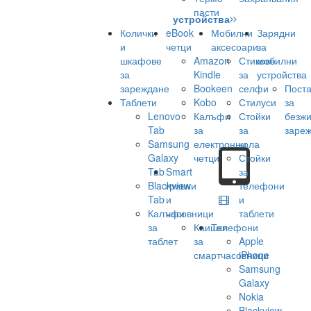
пасти
устройства
Колички
eBook
Мобилни
Зарядни
и
четци
аксесоари
за
шкафове
Amazon
Стикове
мобилни
за
Kindle
за
устройства
зареждане
Bookeen
селфи
Поста
Таблети
Kobo
Стилуси
за
Lenovo
Калъфи
Стойки
безж
Tab
за
за
заре
Samsung
електронни
кола
Galaxy
четци
Стойки
Tab
Smart
за
Blackview
гривни
телефони
Tab
и
и
Калъфи
часовници
таблети
за
Каишки
Телефони
таблет
за
Apple
смартчасовници
iPhone
Samsung
Galaxy
Nokia
Blackview