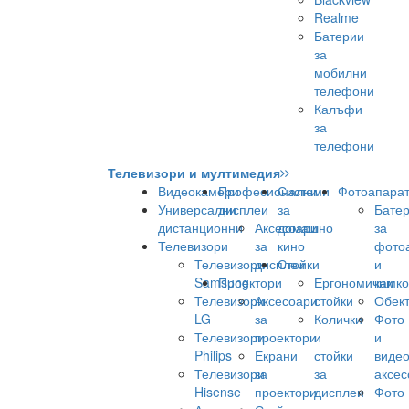
Realme
Батерии
за
мобилни
телефони
Калъфи
за
телефони
Телевизори и мултимедия
Видеокамери
Професионални
Системи
Фотоапара
Универсални
дисплеи
за
Бате
дистанционни
Аксесоари
домашно
за
Телевизори
за
кино
фото
Телевизори
дисплеи
Стойки
и
Samsung
Проектори
Ергономични
камк
Телевизори
Аксесоари
стойки
Обек
LG
за
Колички
Фото
Телевизори
проектори
и
и
Philips
Екрани
стойки
виде
Телевизори
за
за
аксес
Hisense
проектори
дисплеи
Фото