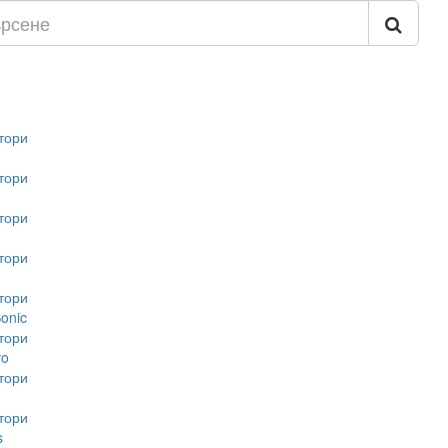
тори
тори
тори
тори
тори
onic
тори
vo
тори
тори
s