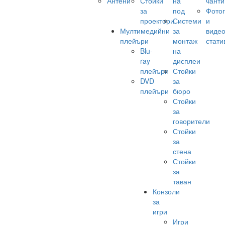
Антени
Стойки
на
чанти
за
под
Фото
проектори
Системи
и
Мултимедийни
за
виде
плейъри
монтаж
стати
Blu-
на
ray
дисплеи
плейъри
Стойки
DVD
за
плейъри
бюро
Стойки
за
говорители
Стойки
за
стена
Стойки
за
таван
Конзоли
за
игри
Игри