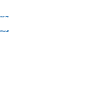
вачки
вачки
и