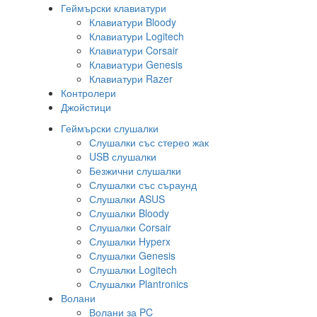
Геймърски клавиатури
Клавиатури Bloody
Клавиатури Logitech
Клавиатури Corsair
Клавиатури Genesis
Клавиатури Razer
Контролери
Джойстици
Геймърски слушалки
Слушалки със стерео жак
USB слушалки
Безжични слушалки
Слушалки със съраунд
Слушалки ASUS
Слушалки Bloody
Слушалки Corsair
Слушалки Hyperx
Слушалки Genesis
Слушалки Logitech
Слушалки Plantronics
Волани
Волани за PC