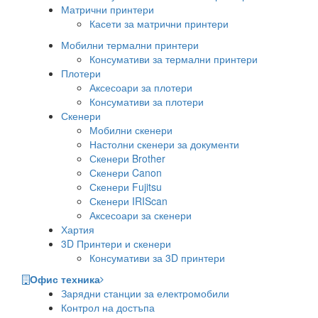
Матрични принтери
Касети за матрични принтери
Мобилни термални принтери
Консумативи за термални принтери
Плотери
Аксесоари за плотери
Консумативи за плотери
Скенери
Мобилни скенери
Настолни скенери за документи
Скенери Brother
Скенери Canon
Скенери Fujitsu
Скенери IRIScan
Аксесоари за скенери
Хартия
3D Принтери и скенери
Консумативи за 3D принтери
Офис техника
Зарядни станции за електромобили
Контрол на достъпа