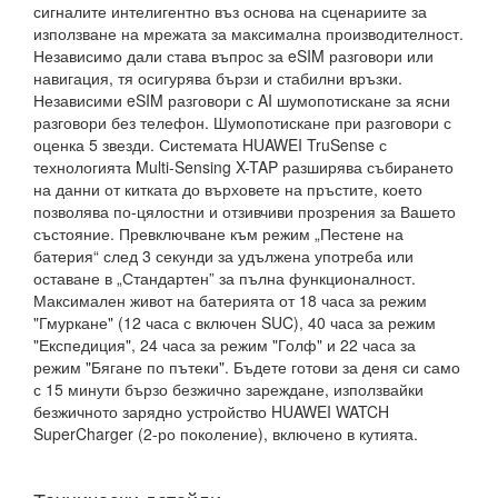
сигналите интелигентно въз основа на сценариите за
използване на мрежата за максимална производителност.
Независимо дали става въпрос за eSIM разговори или
навигация, тя осигурява бързи и стабилни връзки.
Независими eSIM разговори с AI шумопотискане за ясни
разговори без телефон. Шумопотискане при разговори с
оценка 5 звезди. Системата HUAWEI TruSense с
технологията Multi-Sensing X-TAP разширява събирането
на данни от китката до върховете на пръстите, което
позволява по-цялостни и отзивчиви прозрения за Вашето
състояние. Превключване към режим „Пестене на
батерия“ след 3 секунди за удължена употреба или
оставане в „Стандартен” за пълна функционалност.
Максимален живот на батерията от 18 часа за режим
"Гмуркане" (12 часа с включен SUC), 40 часа за режим
"Експедиция", 24 часа за режим "Голф" и 22 часа за
режим "Бягане по пътеки". Бъдете готови за деня си само
с 15 минути бързо безжично зареждане, използвайки
безжичното зарядно устройство HUAWEI WATCH
SuperCharger (2-ро поколение), включено в кутията.