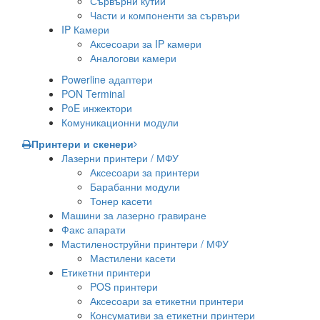
Сървърни кутии
Части и компоненти за сървъри
IP Камери
Аксесоари за IP камери
Аналогови камери
Powerline адаптери
PON Terminal
PoE инжектори
Комуникационни модули
Принтери и скенери
Лазерни принтери / МФУ
Аксесоари за принтери
Барабанни модули
Тонер касети
Машини за лазерно гравиране
Факс апарати
Мастиленоструйни принтери / МФУ
Мастилени касети
Етикетни принтери
POS принтери
Аксесоари за етикетни принтери
Консумативи за етикетни принтери