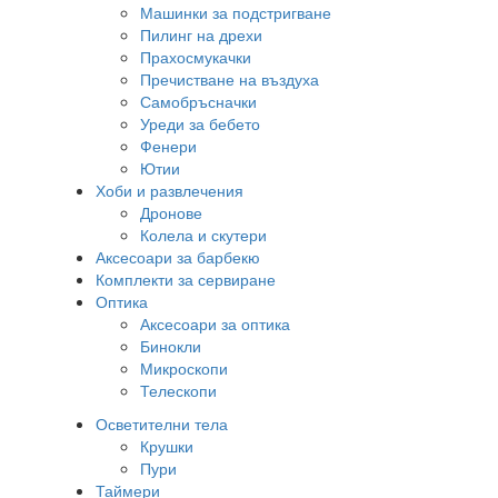
Машинки за подстригване
Пилинг на дрехи
Прахосмукачки
Пречистване на въздуха
Самобръсначки
Уреди за бебето
Фенери
Ютии
Хоби и развлечения
Дронове
Колела и скутери
Аксесоари за барбекю
Комплекти за сервиране
Оптика
Аксесоари за оптика
Бинокли
Микроскопи
Телескопи
Осветителни тела
Крушки
Пури
Таймери