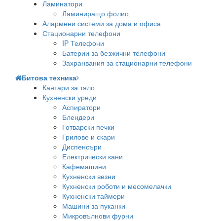
Ламинатори
Ламиниращо фолио
Алармени системи за дома и офиса
Стационарни телефони
IP Телефони
Батерии за безжични телефони
Захранвания за стационарни телефони
Битова техника
Кантари за тяло
Кухненски уреди
Аспиратори
Блендери
Готварски печки
Грилове и скари
Диспенсъри
Електрически кани
Кафемашини
Кухненски везни
Кухненски роботи и месомелачки
Кухненски таймери
Машини за пуканки
Микровълнови фурни