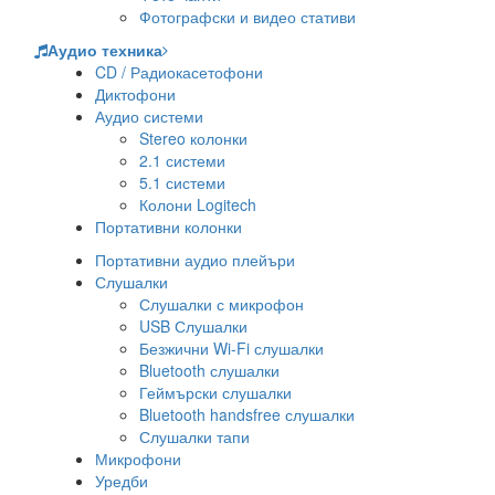
Фотографски и видео стативи
Аудио техника
CD / Радиокасетофони
Диктофони
Аудио системи
Stereo колонки
2.1 системи
5.1 системи
Колони Logitech
Портативни колонки
Портативни аудио плейъри
Слушалки
Слушалки с микрофон
USB Слушалки
Безжични Wi-Fi слушалки
Bluetooth слушалки
Геймърски слушалки
Bluetooth handsfree слушалки
Слушалки тапи
Микрофони
Уредби