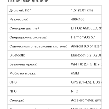
Технически детайли
Дисплей, inch:
1.5" (3.81 cm)
Резолюция:
466x466
Сензорен дисплей:
LTPO2 AMOLED, 3500 n
Операционна система:
HarmonyOS 5.1
Съвместими операционни системи:
Android 9.0 or later/iOS 
Bluetooth:
Bluetooth 5.2, A2DP, LE
Безжична мрежа:
Wi-Fi 6: 2.4 GHz + 5 GH
Мобилна мрежа:
eSIM
GPS:
GPS (L1+L5), BDS (B1I
NFC:
NFC
Сензори:
Accelerometer, gyro, hea
Допълнителни функции:
Step count, sleep, activ