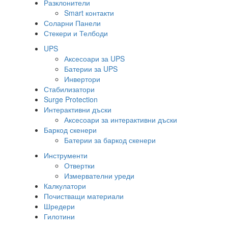
Разклонители
Smart контакти
Соларни Панели
Стекери и Телбоди
UPS
Аксесоари за UPS
Батерии за UPS
Инвертори
Стабилизатори
Surge Protection
Интерактивни дъски
Аксесоари за интерактивни дъски
Баркод скенери
Батерии за баркод скенери
Инструменти
Отвертки
Измервателни уреди
Калкулатори
Почистващи материали
Шредери
Гилотини