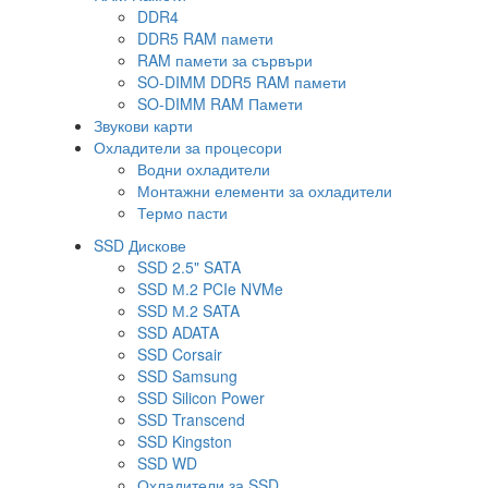
DDR4
DDR5 RAM памети
RAM памети за сървъри
SO-DIMM DDR5 RAM памети
SO-DIMM RAM Памети
Звукови карти
Охладители за процесори
Водни охладители
Монтажни елементи за охладители
Термо пасти
SSD Дискове
SSD 2.5" SATA
SSD М.2 PCIe NVMe
SSD М.2 SATA
SSD ADATA
SSD Corsair
SSD Samsung
SSD Silicon Power
SSD Transcend
SSD Kingston
SSD WD
Охладители за SSD