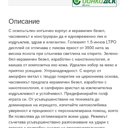
Описание
С осмоъгълен изтънчен корпус и керамичен безел,
часовникът е конструиран да е едновременно лек и
издръжлив, здрав и елегантен. Големият 1.5-инчов LTPO
дисплей се отличава с пикова яркост от 3500 нита за
висока яснота при слънчева светлина на открито. Зелено-
бял керамичен безел, изработен с нанотехнология, и
каишка от композитна еко кожа. Идеален избор за меко и
приятно усещане. Ултранадеждност. С корпус от
аморфен метал с твърдо покритие на циркониева основа,
часовникът предлага керамичен безел, изработен с
нанотехнология, и сапфирен кристал за изключителна
издръжливост и устойчивост. Предефинирайте голф
играта си. От усъвършенстване на техниката до
доминиране на игрището, изпитайте непоколебима
увереност и прецизност с персонализирана помощ, която
Ви позволява да оптимизирате всеки удар. Режимът
съчетава усъвършенствано разпознаване на удари с
топката с подробен анализ на производителността,