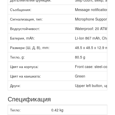
Съобщения:
Message notifications
Сигнализация, тип:
Microphone Supported, 
Водоустойчивост:
Waterproof: 20 ATM + IP
Батерия, mAh:
Li-Ion 867 mAh, Chargi
Размери (Ш, Д, В), mm:
48.5 x 48.5 x 12.9 mm
Тегло, g:
80.5 g
Цвят на корпуса:
Front case: steel-color 
Цвят на каишката:
Green
Други:
Upper left button, upper 
Спецификация
Тегло:
0.42 kg