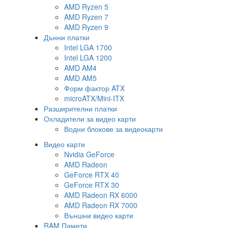
AMD Ryzen 5
AMD Ryzen 7
AMD Ryzen 9
Дънни платки
Intel LGA 1700
Intel LGA 1200
AMD AM4
AMD AM5
Форм фактор ATX
microATX/Mini-ITX
Разширителни платки
Охладители за видео карти
Водни блокове за видеокарти
Видео карти
Nvidia GeForce
AMD Radeon
GeForce RTX 40
GeForce RTX 30
AMD Radeon RX 6000
AMD Radeon RX 7000
Външни видео карти
RAM Памети