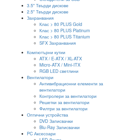
3.5" Твърди дискове
2.5" Твърди дискове
Захранвания
Клас > 80 PLUS Gold
Клас > 80 PLUS Platinum
Клас > 80 PLUS Titanium
SFX Захранвания
Компютърни кутии
ATX / E-ATX / XL-ATX
Micro-ATX / Mini-ITX
RGB LED светлини
Вентилатори
Антивибрационни елементи за
вентилатори
Контролери за вентилатори
Решетки за вентилатори
Филтри за вентилатори
Оптични устройства
DVD Записвачки
Blu-Ray Записвачки
PC Аксесоари
LED Ленти