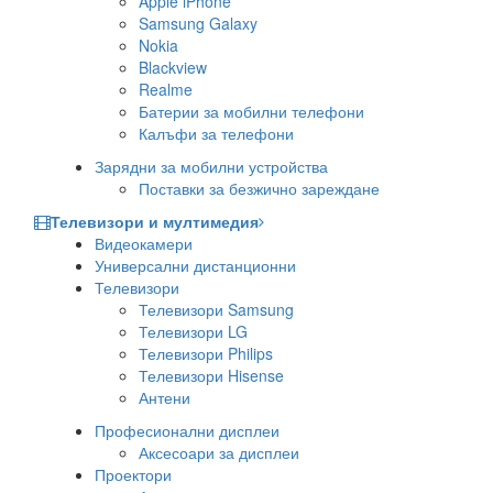
Apple iPhone
Samsung Galaxy
Nokia
Blackview
Realme
Батерии за мобилни телефони
Калъфи за телефони
Зарядни за мобилни устройства
Поставки за безжично зареждане
Телевизори и мултимедия
Видеокамери
Универсални дистанционни
Телевизори
Телевизори Samsung
Телевизори LG
Телевизори Philips
Телевизори Hisense
Антени
Професионални дисплеи
Аксесоари за дисплеи
Проектори