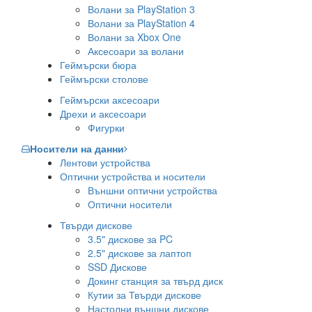
Волани за PlayStation 3
Волани за PlayStation 4
Волани за Xbox One
Аксесоари за волани
Геймърски бюра
Геймърски столове
Геймърски аксесоари
Дрехи и аксесоари
Фигурки
Носители на данни
Лентови устройства
Оптични устройства и носители
Външни оптични устройства
Оптични носители
Твърди дискове
3.5" дискове за PC
2.5" дискове за лаптоп
SSD Дискове
Докинг станция за твърд диск
Кутии за Твърди дискове
Настолни външни дискове