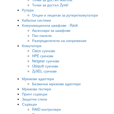
Точки за достъп Zyxel
Рутери
Опции и лицензи за рутери/комутатори
Кабелни системи
Комуникационни шкафове - Rack
Аксесоари за шкафове
Пач панели
Разпределители на напрежение
Комутатори
Cisco суичове
HPE суичове
Netgear суичове
Ubiquiti суичове
ZyXEL суичове
Мрежови адаптери
Безжични мрежови адаптери
Мрежови тестери
Принт сървъри
Защитни стени
Сървъри
RAID контролери