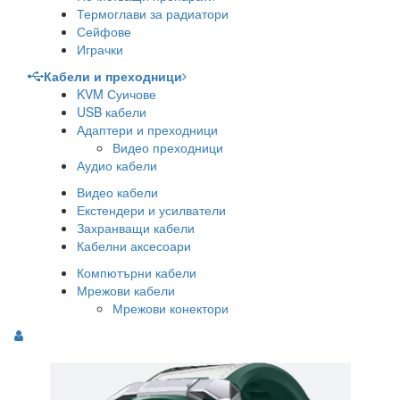
Термоглави за радиатори
Сейфове
Играчки
Кабели и преходници
KVM Суичове
USB кабели
Адаптери и преходници
Видео преходници
Аудио кабели
Видео кабели
Екстендери и усилватели
Захранващи кабели
Кабелни аксесоари
Компютърни кабели
Мрежови кабели
Мрежови конектори