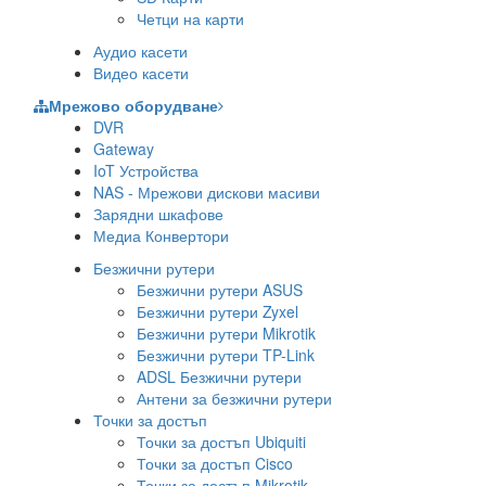
Четци на карти
Аудио касети
Видео касети
Мрежово оборудване
DVR
Gateway
IoT Устройства
NAS - Мрежови дискови масиви
Зарядни шкафове
Медиа Конвертори
Безжични рутери
Безжични рутери ASUS
Безжични рутери Zyxel
Безжични рутери Mikrotik
Безжични рутери TP-Link
ADSL Безжични рутери
Антени за безжични рутери
Точки за достъп
Точки за достъп Ubiquiti
Точки за достъп Cisco
Точки за достъп Mikrotik