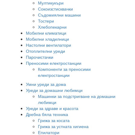
Мултикукъри
Сокоизстисквачки
Съдомиялни машини
Тостери
Хлебопекарни
Мобилни климатици
Мобилни хладилници
Настолни вентилатори
Отоплителни уреди
Парочистачки
Преносими електростанции
Компоненти за преносими
електростанции
Умни уреди за дома
Уреди за домашни любимци
Машинки за подстригване на домашни
любимци
Уреди за здраве и красота
Дребна бяла техника
Грижа за косата
Грижа за устната хигиена
Епилатори