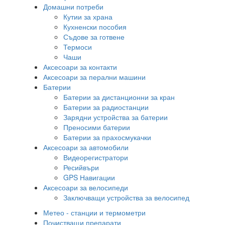
Домашни потреби
Кутии за храна
Кухненски пособия
Съдове за готвене
Термоси
Чаши
Аксесоари за контакти
Аксесоари за перални машини
Батерии
Батерии за дистанционни за кран
Батерии за радиостанции
Зарядни устройства за батерии
Преносими батерии
Батерии за прахосмукачки
Аксесоари за автомобили
Видеорегистратори
Ресийвъри
GPS Навигации
Аксесоари за велосипеди
Заключващи устройства за велосипед
Метео - станции и термометри
Почистващи препарати