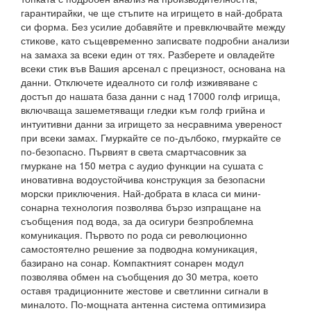
гарантирайки, че ще стъпите на игрището в най-добрата
си форма. Без усилие добавяйте и превключвайте между
стикове, като същевременно записвате подробни анализи
на замаха за всеки един от тях. Разберете и овладейте
всеки стик във Вашия арсенал с прецизност, основана на
данни. Отключете идеалното си голф изживяване с
достъп до нашата база данни с над 17000 голф игрища,
включваща зашеметяващи гледки към голф грийна и
интуитивни данни за игрището за несравнима увереност
при всеки замах. Гмуркайте се по-дълбоко, гмуркайте се
по-безопасно. Първият в света смартчасовник за
гмуркане на 150 метра с аудио функции на сушата с
иновативна водоустойчива конструкция за безопасни
морски приключения. Най-добрата в класа си мини-
сонарна технология позволява бързо изпращане на
съобщения под вода, за да осигури безпроблемна
комуникация. Първото по рода си революционно
самостоятелно решение за подводна комуникация,
базирано на сонар. Компактният сонарен модул
позволява обмен на съобщения до 30 метра, което
оставя традиционните жестове и светлинни сигнали в
миналото. По-мощната антенна система оптимизира