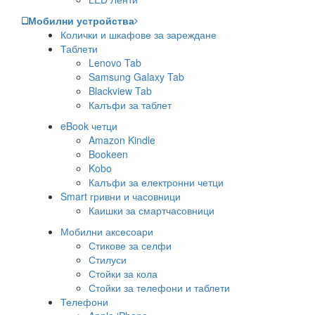
Мобилни устройства
Колички и шкафове за зареждане
Таблети
Lenovo Tab
Samsung Galaxy Tab
Blackview Tab
Калъфи за таблет
eBook четци
Amazon Kindle
Bookeen
Kobo
Калъфи за електронни четци
Smart гривни и часовници
Каишки за смартчасовници
Мобилни аксесоари
Стикове за селфи
Стилуси
Стойки за кола
Стойки за телефони и таблети
Телефони