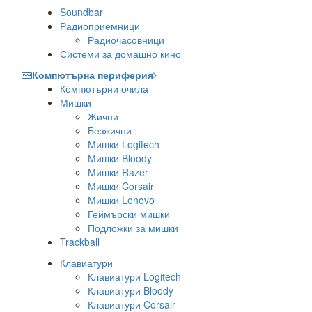
Soundbar
Радиоприемници
Радиочасовници
Системи за домашно кино
Компютърна периферия
Компютърни очила
Мишки
Жични
Безжични
Мишки Logitech
Мишки Bloody
Мишки Razer
Мишки Corsair
Мишки Lenovo
Геймърски мишки
Подложки за мишки
Trackball
Клавиатури
Клавиатури Logitech
Клавиатури Bloody
Клавиатури Corsair