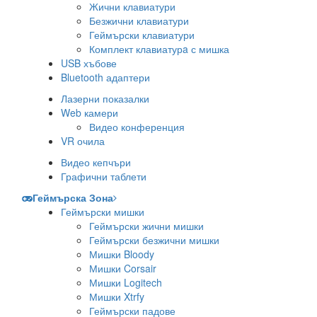
Жични клавиатури
Безжични клавиатури
Геймърски клавиатури
Комплект клавиатурa с мишка
USB хъбове
Bluetooth адаптери
Лазерни показалки
Web камери
Видео конференция
VR очила
Видео кепчъри
Графични таблети
Геймърска Зона
Геймърски мишки
Геймърски жични мишки
Геймърски безжични мишки
Мишки Bloody
Мишки Corsair
Мишки Logitech
Мишки Xtrfy
Геймърски падове