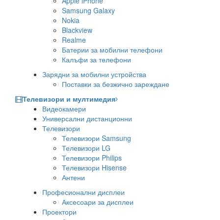
Apple iPhone
Samsung Galaxy
Nokia
Blackview
Realme
Батерии за мобилни телефони
Калъфи за телефони
Зарядни за мобилни устройства
Поставки за безжично зареждане
Телевизори и мултимедия
Видеокамери
Универсални дистанционни
Телевизори
Телевизори Samsung
Телевизори LG
Телевизори Philips
Телевизори Hisense
Антени
Професионални дисплеи
Аксесоари за дисплеи
Проектори