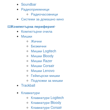
Soundbar
Радиоприемници
Радиочасовници
Системи за домашно кино
Компютърна периферия
Компютърни очила
Мишки
Жични
Безжични
Мишки Logitech
Мишки Bloody
Мишки Razer
Мишки Corsair
Мишки Lenovo
Геймърски мишки
Подложки за мишки
Trackball
Клавиатури
Клавиатури Logitech
Клавиатури Bloody
Клавиатури Corsair