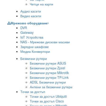
Четци на карти
Аудио касети
Видео касети
Мрежово оборудване
DVR
Gateway
IoT Устройства
NAS - Мрежови дискови масиви
Зарядни шкафове
Медиа Конвертори
Безжични рутери
Безжични рутери ASUS
Безжични рутери Zyxel
Безжични рутери Mikrotik
Безжични рутери TP-Link
ADSL Безжични рутери
Антени за безжични рутери
Точки за достъп
Точки за достъп Ubiquiti
Точки за достъп Cisco
Точки за достъп Mikrotik