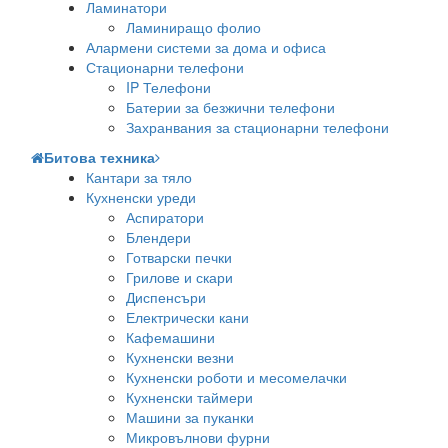
Ламинатори
Ламиниращо фолио
Алармени системи за дома и офиса
Стационарни телефони
IP Телефони
Батерии за безжични телефони
Захранвания за стационарни телефони
Битова техника
Кантари за тяло
Кухненски уреди
Аспиратори
Блендери
Готварски печки
Грилове и скари
Диспенсъри
Електрически кани
Кафемашини
Кухненски везни
Кухненски роботи и месомелачки
Кухненски таймери
Машини за пуканки
Микровълнови фурни