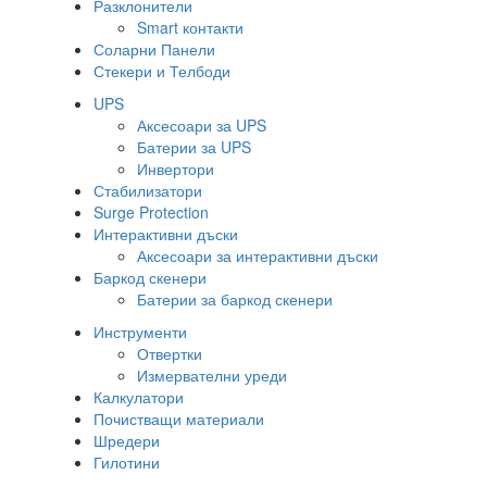
Разклонители
Smart контакти
Соларни Панели
Стекери и Телбоди
UPS
Аксесоари за UPS
Батерии за UPS
Инвертори
Стабилизатори
Surge Protection
Интерактивни дъски
Аксесоари за интерактивни дъски
Баркод скенери
Батерии за баркод скенери
Инструменти
Отвертки
Измервателни уреди
Калкулатори
Почистващи материали
Шредери
Гилотини