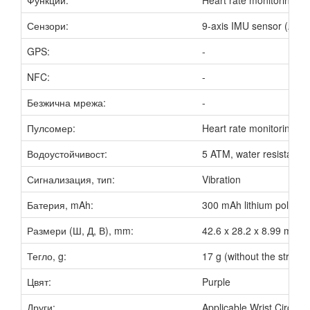
Сензори:
9-axis IMU sensor (Acce
GPS:
-
NFC:
-
Безжична мрежа:
-
Пулсомер:
Heart rate monitoring
Водоустойчивост:
5 ATM, water resistance
Сигнализация, тип:
Vibration
Батерия, mAh:
300 mAh lithium polymer
Размери (Ш, Д, В), mm:
42.6 x 28.2 x 8.99 mm
Тегло, g:
17 g (without the strap)
Цвят:
Purple
Други:
Applicable Wrist Circum