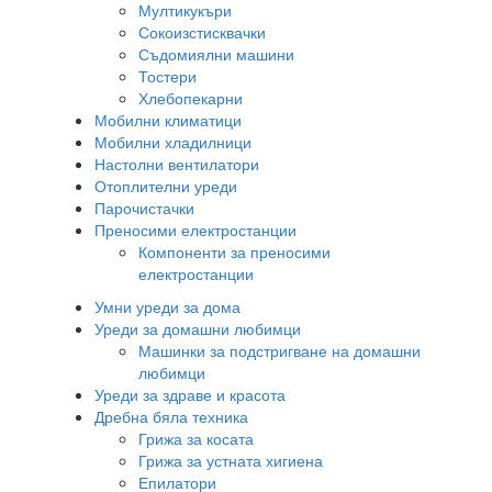
Мултикукъри
Сокоизстисквачки
Съдомиялни машини
Тостери
Хлебопекарни
Мобилни климатици
Мобилни хладилници
Настолни вентилатори
Отоплителни уреди
Парочистачки
Преносими електростанции
Компоненти за преносими
електростанции
Умни уреди за дома
Уреди за домашни любимци
Машинки за подстригване на домашни
любимци
Уреди за здраве и красота
Дребна бяла техника
Грижа за косата
Грижа за устната хигиена
Епилатори