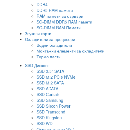
DDR4
DDR5 RAM памети
RAM памети за сървъри
SO-DIMM DDR5 RAM памети
SO-DIMM RAM Памети
Звукови карти
Охладители за процесори
Водни охладители
Монтажни елементи за охладители
Термо пасти
SSD Дискове
SSD 2.5" SATA
SSD М.2 PCIe NVMe
SSD М.2 SATA
SSD ADATA
SSD Corsair
SSD Samsung
SSD Silicon Power
SSD Transcend
SSD Kingston
SSD WD
Охладители за SSD