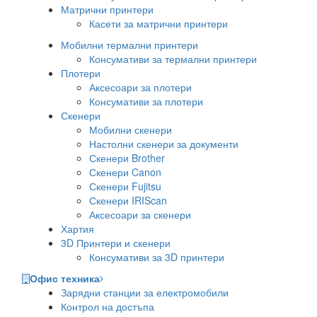
Матрични принтери
Касети за матрични принтери
Мобилни термални принтери
Консумативи за термални принтери
Плотери
Аксесоари за плотери
Консумативи за плотери
Скенери
Мобилни скенери
Настолни скенери за документи
Скенери Brother
Скенери Canon
Скенери Fujitsu
Скенери IRIScan
Аксесоари за скенери
Хартия
3D Принтери и скенери
Консумативи за 3D принтери
Офис техника
Зарядни станции за електромобили
Контрол на достъпа