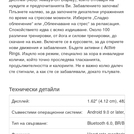
нуждите и предпочитанията Ви. Забавлението започва!
Плъзнете наляво, за да започнете дихателни упражнения
по време на стресови моменти. Изберете „Сладко
облекчение“ или „Облекчаване на стрес“ за релаксация.
Спокойствието идва с всяко издишване. Около 100
различни тренировки, от йога и силови тренировки, до
скачане на въже. Включете се в курсовете, за да откриете
нови движения и забавления. Бъдете активни с Active
Rings. Изцяло нов режим, специално за хора в инвалидни
колички, който точно проследява тласканията,
продължителността и калориите. Не е важно колко далеч
сте стигнали, а как сте се забавлявали, докато пътувате.
Технически детайли
Дисплей:
1.62" (4.12 cm), 482x28
Съвместими операционни системи:
Android 9.0 or later, iOS 
Тип на свързване:
Bluetooth 6.0, BR/BLE, 
Функции:
Heart rate monitoring, 