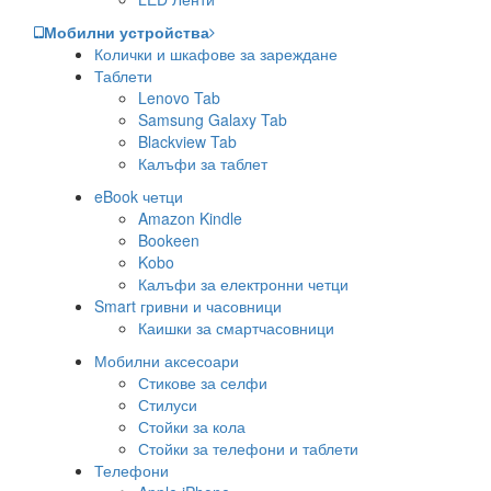
Мобилни устройства
Колички и шкафове за зареждане
Таблети
Lenovo Tab
Samsung Galaxy Tab
Blackview Tab
Калъфи за таблет
eBook четци
Amazon Kindle
Bookeen
Kobo
Калъфи за електронни четци
Smart гривни и часовници
Каишки за смартчасовници
Мобилни аксесоари
Стикове за селфи
Стилуси
Стойки за кола
Стойки за телефони и таблети
Телефони