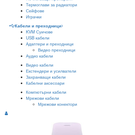
Термоглави за радиатори
Сейфове
Играчки
Кабели и преходници
KVM Суичове
USB кабели
Адаптери и преходници
Видео преходници
Аудио кабели
Видео кабели
Екстендери и усилватели
Захранващи кабели
Кабелни аксесоари
Компютърни кабели
Мрежови кабели
Мрежови конектори