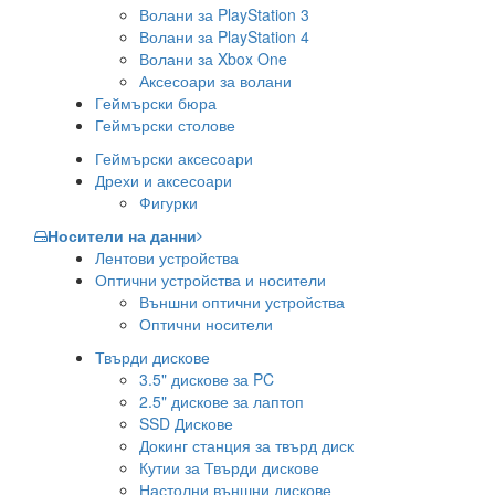
Волани за PlayStation 3
Волани за PlayStation 4
Волани за Xbox One
Аксесоари за волани
Геймърски бюра
Геймърски столове
Геймърски аксесоари
Дрехи и аксесоари
Фигурки
Носители на данни
Лентови устройства
Оптични устройства и носители
Външни оптични устройства
Оптични носители
Твърди дискове
3.5" дискове за PC
2.5" дискове за лаптоп
SSD Дискове
Докинг станция за твърд диск
Кутии за Твърди дискове
Настолни външни дискове