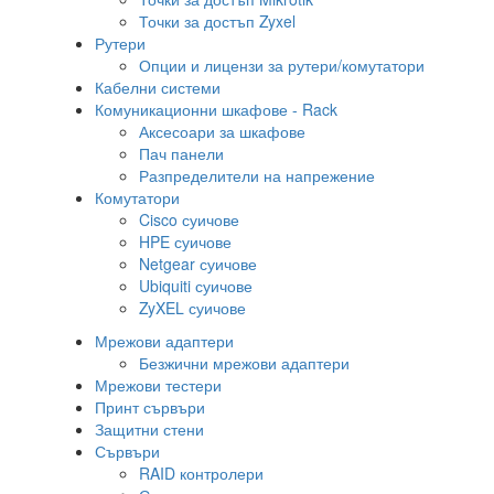
Точки за достъп Zyxel
Рутери
Опции и лицензи за рутери/комутатори
Кабелни системи
Комуникационни шкафове - Rack
Аксесоари за шкафове
Пач панели
Разпределители на напрежение
Комутатори
Cisco суичове
HPE суичове
Netgear суичове
Ubiquiti суичове
ZyXEL суичове
Мрежови адаптери
Безжични мрежови адаптери
Мрежови тестери
Принт сървъри
Защитни стени
Сървъри
RAID контролери