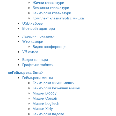
Жични клавиатури
Безжични клавиатури
Геймърски клавиатури
Комплект клавиатурa с мишка
USB хъбове
Bluetooth адаптери
Лазерни показалки
Web камери
Видео конференция
VR очила
Видео кепчъри
Графични таблети
Геймърска Зона
Геймърски мишки
Геймърски жични мишки
Геймърски безжични мишки
Мишки Bloody
Мишки Corsair
Мишки Logitech
Мишки Xtrfy
Геймърски падове