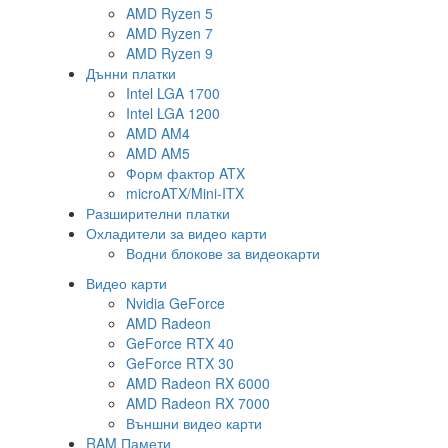
AMD Ryzen 5
AMD Ryzen 7
AMD Ryzen 9
Дънни платки
Intel LGA 1700
Intel LGA 1200
AMD AM4
AMD AM5
Форм фактор ATX
microATX/Mini-ITX
Разширителни платки
Охладители за видео карти
Водни блокове за видеокарти
Видео карти
Nvidia GeForce
AMD Radeon
GeForce RTX 40
GeForce RTX 30
AMD Radeon RX 6000
AMD Radeon RX 7000
Външни видео карти
RAM Памети