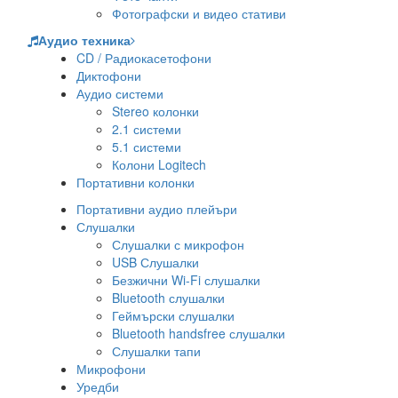
Фотографски и видео стативи
Аудио техника
CD / Радиокасетофони
Диктофони
Аудио системи
Stereo колонки
2.1 системи
5.1 системи
Колони Logitech
Портативни колонки
Портативни аудио плейъри
Слушалки
Слушалки с микрофон
USB Слушалки
Безжични Wi-Fi слушалки
Bluetooth слушалки
Геймърски слушалки
Bluetooth handsfree слушалки
Слушалки тапи
Микрофони
Уредби