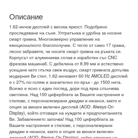
Описание
1.62-инчов дисплей с висока яркост. Подобрено
проследяване на съня. Ултратънка и удобна за носене
смарт гривна. Многоизмерно управление на
емоционалното благополучие. С тегло от само 17 грама,
лесно забравяте, че носите смарт гривна на ръката си.
Корпусът от алуминиева сплав е изработен със CNC
фрезова машина6. С дебелина от 8.99 мм и естествено
усещане като глътка свеж въздух, смарт гривната допълва
модерния Ви стил. 1.62-инчовият 60 Hz AMOLED дисплей
е с 27% по-голям и значително по-ярък - до 1500 нита.
Всичко е ясно с един поглед, дори под ярка слънчева
светлина. Над 100 циферблата за Вашите настроения и
стилове, с персонализирани джаджи и нюанси, както и
опция за винаги включен дисплей (AOD: Always-On
Display), който отговаря на нуждите и предпочитанията
Ви. Забавлението започва! Над 100 циферблата за
Вашите настроения и стилове, с персонализирани
джаджи и нюанси, както и опция за винаги включен
дисплей (AOD: Always-On Display), който отговаря на