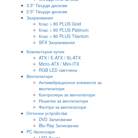
3.5" Твърди дискове
2.5" Твърди дискове
Захранвания
Клас > 80 PLUS Gold
Клас > 80 PLUS Platinum
Клас > 80 PLUS Titanium
SFX Захранвания
Компютърни кутии
ATX / E-ATX / XL-ATX
Micro-ATX / Mini-ITX
RGB LED светлини
Вентилатори
Антивибрационни елементи за
вентилатори
Контролери за вентилатори
Решетки за вентилатори
Филтри за вентилатори
Оптични устройства
DVD Записвачки
Blu-Ray Записвачки
PC Аксесоари
LED Ленти