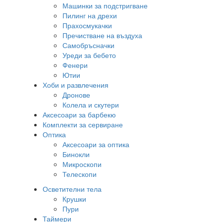
Машинки за подстригване
Пилинг на дрехи
Прахосмукачки
Пречистване на въздуха
Самобръсначки
Уреди за бебето
Фенери
Ютии
Хоби и развлечения
Дронове
Колела и скутери
Аксесоари за барбекю
Комплекти за сервиране
Оптика
Аксесоари за оптика
Бинокли
Микроскопи
Телескопи
Осветителни тела
Крушки
Пури
Таймери