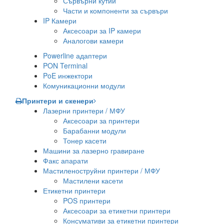
Сървърни кутии
Части и компоненти за сървъри
IP Камери
Аксесоари за IP камери
Аналогови камери
Powerline адаптери
PON Terminal
PoE инжектори
Комуникационни модули
Принтери и скенери
Лазерни принтери / МФУ
Аксесоари за принтери
Барабанни модули
Тонер касети
Машини за лазерно гравиране
Факс апарати
Мастиленоструйни принтери / МФУ
Мастилени касети
Етикетни принтери
POS принтери
Аксесоари за етикетни принтери
Консумативи за етикетни принтери