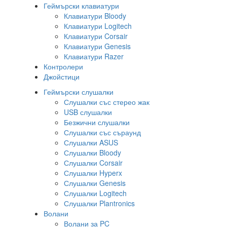
Геймърски клавиатури
Клавиатури Bloody
Клавиатури Logitech
Клавиатури Corsair
Клавиатури Genesis
Клавиатури Razer
Контролери
Джойстици
Геймърски слушалки
Слушалки със стерео жак
USB слушалки
Безжични слушалки
Слушалки със съраунд
Слушалки ASUS
Слушалки Bloody
Слушалки Corsair
Слушалки Hyperx
Слушалки Genesis
Слушалки Logitech
Слушалки Plantronics
Волани
Волани за PC