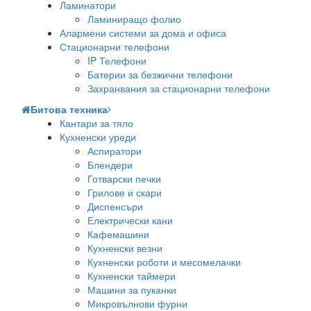
Ламинатори
Ламиниращо фолио
Алармени системи за дома и офиса
Стационарни телефони
IP Телефони
Батерии за безжични телефони
Захранвания за стационарни телефони
Битова техника
Кантари за тяло
Кухненски уреди
Аспиратори
Блендери
Готварски печки
Грилове и скари
Диспенсъри
Електрически кани
Кафемашини
Кухненски везни
Кухненски роботи и месомелачки
Кухненски таймери
Машини за пуканки
Микровълнови фурни