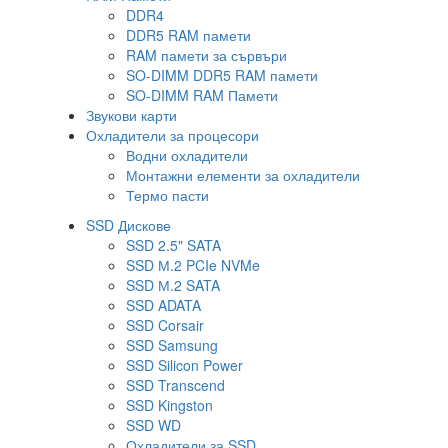
DDR4
DDR5 RAM памети
RAM памети за сървъри
SO-DIMM DDR5 RAM памети
SO-DIMM RAM Памети
Звукови карти
Охладители за процесори
Водни охладители
Монтажни елементи за охладители
Термо пасти
SSD Дискове
SSD 2.5" SATA
SSD М.2 PCIe NVMe
SSD М.2 SATA
SSD ADATA
SSD Corsair
SSD Samsung
SSD Silicon Power
SSD Transcend
SSD Kingston
SSD WD
Охладители за SSD