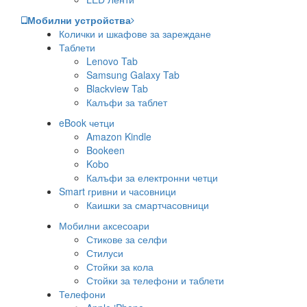
Мобилни устройства
Колички и шкафове за зареждане
Таблети
Lenovo Tab
Samsung Galaxy Tab
Blackview Tab
Калъфи за таблет
eBook четци
Amazon Kindle
Bookeen
Kobo
Калъфи за електронни четци
Smart гривни и часовници
Каишки за смартчасовници
Мобилни аксесоари
Стикове за селфи
Стилуси
Стойки за кола
Стойки за телефони и таблети
Телефони