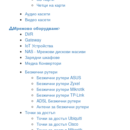
Четци на карти
Аудио касети
Видео касети
Мрежово оборудване
DVR
Gateway
IoT Устройства
NAS - Мрежови дискови масиви
Зарядни шкафове
Медиа Конвертори
Безжични рутери
Безжични рутери ASUS
Безжични рутери Zyxel
Безжични рутери Mikrotik
Безжични рутери TP-Link
ADSL Безжични рутери
Антени за безжични рутери
Точки за достъп
Точки за достъп Ubiquiti
Точки за достъп Cisco
Точки за достъп Mikrotik