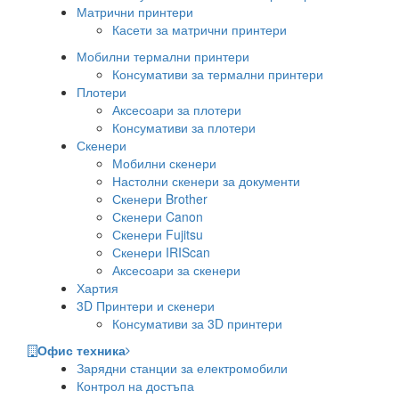
Матрични принтери
Касети за матрични принтери
Мобилни термални принтери
Консумативи за термални принтери
Плотери
Аксесоари за плотери
Консумативи за плотери
Скенери
Мобилни скенери
Настолни скенери за документи
Скенери Brother
Скенери Canon
Скенери Fujitsu
Скенери IRIScan
Аксесоари за скенери
Хартия
3D Принтери и скенери
Консумативи за 3D принтери
Офис техника
Зарядни станции за електромобили
Контрол на достъпа