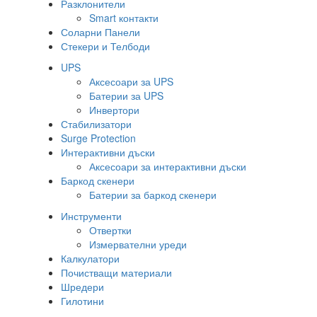
Разклонители
Smart контакти
Соларни Панели
Стекери и Телбоди
UPS
Аксесоари за UPS
Батерии за UPS
Инвертори
Стабилизатори
Surge Protection
Интерактивни дъски
Аксесоари за интерактивни дъски
Баркод скенери
Батерии за баркод скенери
Инструменти
Отвертки
Измервателни уреди
Калкулатори
Почистващи материали
Шредери
Гилотини