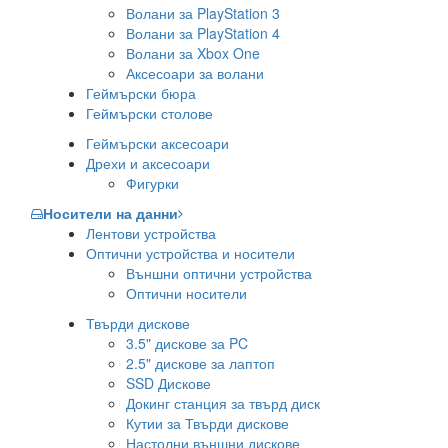
Волани за PlayStation 3
Волани за PlayStation 4
Волани за Xbox One
Аксесоари за волани
Геймърски бюра
Геймърски столове
Геймърски аксесоари
Дрехи и аксесоари
Фигурки
Носители на данни
Лентови устройства
Оптични устройства и носители
Външни оптични устройства
Оптични носители
Твърди дискове
3.5" дискове за PC
2.5" дискове за лаптоп
SSD Дискове
Докинг станция за твърд диск
Кутии за Твърди дискове
Настолни външни дискове