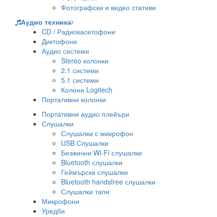
Фотографски и видео стативи
Аудио техника
CD / Радиокасетофони
Диктофони
Аудио системи
Stereo колонки
2.1 системи
5.1 системи
Колони Logitech
Портативни колонки
Портативни аудио плейъри
Слушалки
Слушалки с микрофон
USB Слушалки
Безжични Wi-Fi слушалки
Bluetooth слушалки
Геймърски слушалки
Bluetooth handsfree слушалки
Слушалки тапи
Микрофони
Уредби