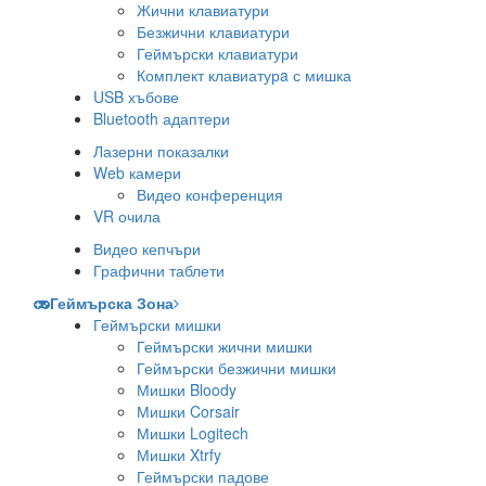
Жични клавиатури
Безжични клавиатури
Геймърски клавиатури
Комплект клавиатурa с мишка
USB хъбове
Bluetooth адаптери
Лазерни показалки
Web камери
Видео конференция
VR очила
Видео кепчъри
Графични таблети
Геймърска Зона
Геймърски мишки
Геймърски жични мишки
Геймърски безжични мишки
Мишки Bloody
Мишки Corsair
Мишки Logitech
Мишки Xtrfy
Геймърски падове