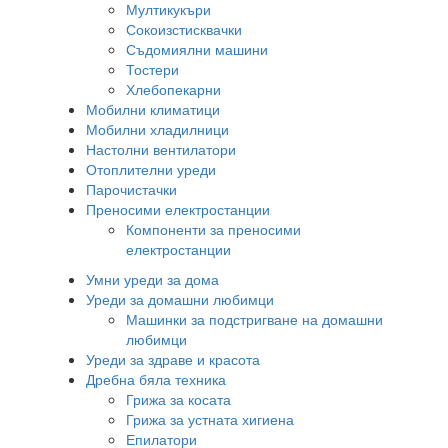
Мултикукъри
Сокоизстисквачки
Съдомиялни машини
Тостери
Хлебопекарни
Мобилни климатици
Мобилни хладилници
Настолни вентилатори
Отоплителни уреди
Парочистачки
Преносими електростанции
Компоненти за преносими
електростанции
Умни уреди за дома
Уреди за домашни любимци
Машинки за подстригване на домашни
любимци
Уреди за здраве и красота
Дребна бяла техника
Грижа за косата
Грижа за устната хигиена
Епилатори