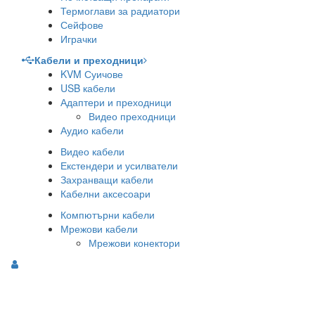
Термоглави за радиатори
Сейфове
Играчки
Кабели и преходници
KVM Суичове
USB кабели
Адаптери и преходници
Видео преходници
Аудио кабели
Видео кабели
Екстендери и усилватели
Захранващи кабели
Кабелни аксесоари
Компютърни кабели
Мрежови кабели
Мрежови конектори