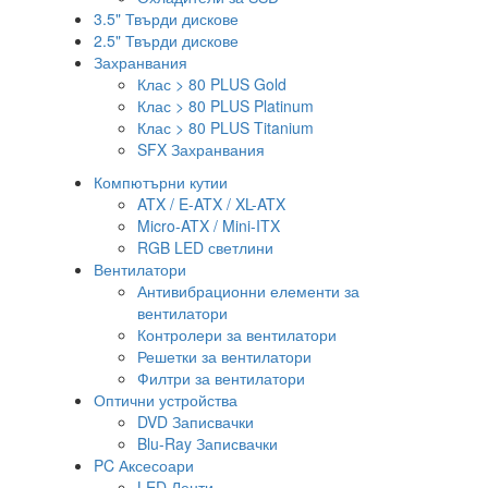
3.5" Твърди дискове
2.5" Твърди дискове
Захранвания
Клас > 80 PLUS Gold
Клас > 80 PLUS Platinum
Клас > 80 PLUS Titanium
SFX Захранвания
Компютърни кутии
ATX / E-ATX / XL-ATX
Micro-ATX / Mini-ITX
RGB LED светлини
Вентилатори
Антивибрационни елементи за
вентилатори
Контролери за вентилатори
Решетки за вентилатори
Филтри за вентилатори
Оптични устройства
DVD Записвачки
Blu-Ray Записвачки
PC Аксесоари
LED Ленти