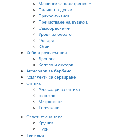
Машинки за подстригване
Пилинг на дрехи
Прахосмукачки
Пречистване на въздуха
Самобръсначки
Уреди за бебето
Фенери
Ютии
Хоби и развлечения
Дронове
Колела и скутери
Аксесоари за барбекю
Комплекти за сервиране
Оптика
Аксесоари за оптика
Бинокли
Микроскопи
Телескопи
Осветителни тела
Крушки
Пури
Таймери