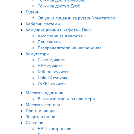
Точки за достъп Zyxel
Рутери
Опции и лицензи за рутери/комутатори
Кабелни системи
Комуникационни шкафове - Rack
Аксесоари за шкафове
Пач панели
Разпределители на напрежение
Комутатори
Cisco суичове
HPE суичове
Netgear суичове
Ubiquiti суичове
ZyXEL суичове
Мрежови адаптери
Безжични мрежови адаптери
Мрежови тестери
Принт сървъри
Защитни стени
Сървъри
RAID контролери