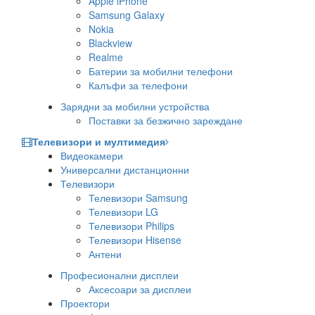
Apple iPhone
Samsung Galaxy
Nokia
Blackview
Realme
Батерии за мобилни телефони
Калъфи за телефони
Зарядни за мобилни устройства
Поставки за безжично зареждане
Телевизори и мултимедия
Видеокамери
Универсални дистанционни
Телевизори
Телевизори Samsung
Телевизори LG
Телевизори Philips
Телевизори Hisense
Антени
Професионални дисплеи
Аксесоари за дисплеи
Проектори