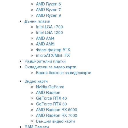
AMD Ryzen 5
AMD Ryzen 7
AMD Ryzen 9
Дънни платки
Intel LGA 1700
Intel LGA 1200
AMD AM4
AMD AM5
Форм фактор ATX
microATX/Mini-ITX
Разширителни платки
Охладители за видео карти
Водни блокове за видеокарти
Видео карти
Nvidia GeForce
AMD Radeon
GeForce RTX 40
GeForce RTX 30
AMD Radeon RX 6000
AMD Radeon RX 7000
Външни видео карти
RAM Памети