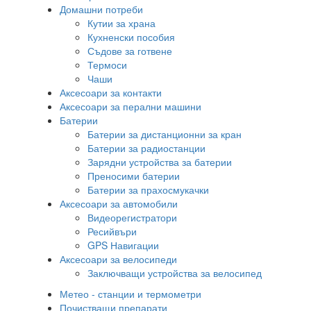
Домашни потреби
Кутии за храна
Кухненски пособия
Съдове за готвене
Термоси
Чаши
Аксесоари за контакти
Аксесоари за перални машини
Батерии
Батерии за дистанционни за кран
Батерии за радиостанции
Зарядни устройства за батерии
Преносими батерии
Батерии за прахосмукачки
Аксесоари за автомобили
Видеорегистратори
Ресийвъри
GPS Навигации
Аксесоари за велосипеди
Заключващи устройства за велосипед
Метео - станции и термометри
Почистващи препарати