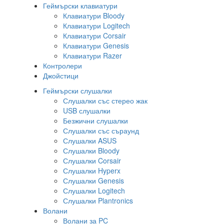
Геймърски клавиатури
Клавиатури Bloody
Клавиатури Logitech
Клавиатури Corsair
Клавиатури Genesis
Клавиатури Razer
Контролери
Джойстици
Геймърски слушалки
Слушалки със стерео жак
USB слушалки
Безжични слушалки
Слушалки със съраунд
Слушалки ASUS
Слушалки Bloody
Слушалки Corsair
Слушалки Hyperx
Слушалки Genesis
Слушалки Logitech
Слушалки Plantronics
Волани
Волани за PC