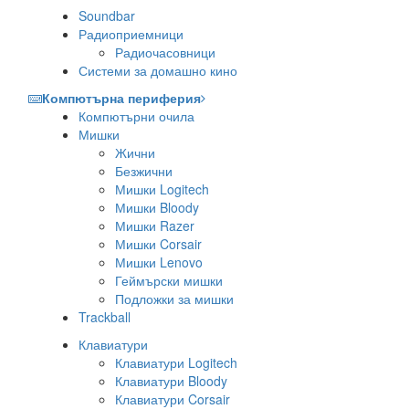
Soundbar
Радиоприемници
Радиочасовници
Системи за домашно кино
Компютърна периферия
Компютърни очила
Мишки
Жични
Безжични
Мишки Logitech
Мишки Bloody
Мишки Razer
Мишки Corsair
Мишки Lenovo
Геймърски мишки
Подложки за мишки
Trackball
Клавиатури
Клавиатури Logitech
Клавиатури Bloody
Клавиатури Corsair