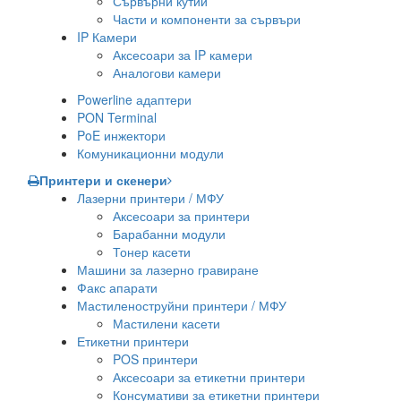
Сървърни кутии
Части и компоненти за сървъри
IP Камери
Аксесоари за IP камери
Аналогови камери
Powerline адаптери
PON Terminal
PoE инжектори
Комуникационни модули
Принтери и скенери
Лазерни принтери / МФУ
Аксесоари за принтери
Барабанни модули
Тонер касети
Машини за лазерно гравиране
Факс апарати
Мастиленоструйни принтери / МФУ
Мастилени касети
Етикетни принтери
POS принтери
Аксесоари за етикетни принтери
Консумативи за етикетни принтери