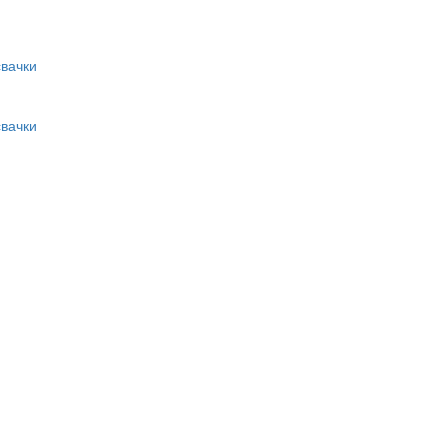
вачки
вачки
и