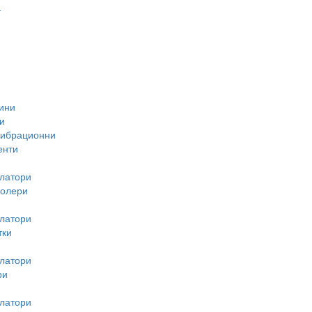
-
ини
и
вибрационни
енти
латори
ролери
латори
тки
латори
ри
латори