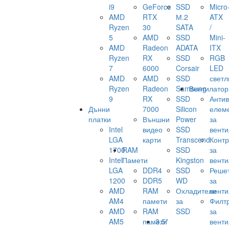
i9
GeForce
SSD
Micro
AMD
RTX
М.2
ATX
Ryzen
30
SATA
/
5
AMD
SSD
Mini-
AMD
Radeon
ADATA
ITX
Ryzen
RX
SSD
RGB
7
6000
Corsair
LED
AMD
AMD
SSD
светл
Ryzen
Radeon
Samsung
Вентилатор
9
RX
SSD
Анти
Дънни
7000
Silicon
елем
платки
Външни
Power
за
Intel
видео
SSD
венти
LGA
карти
Transcend
Конт
1700
RAM
SSD
за
Intel
Памети
Kingston
венти
LGA
DDR4
SSD
Реше
1200
DDR5
WD
за
AMD
RAM
Охладители
венти
AM4
памети
за
Филт
AMD
RAM
SSD
за
AM5
памети
3.5"
венти