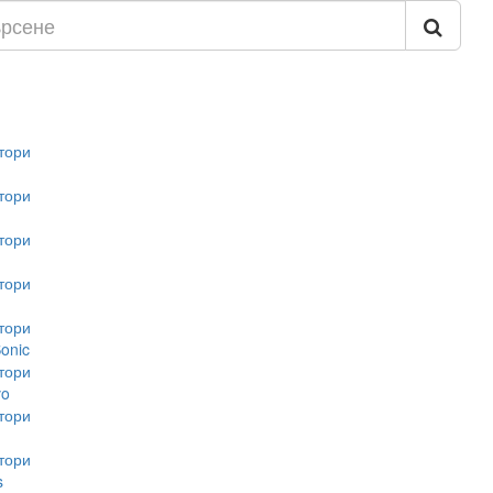
тори
тори
тори
тори
тори
onic
тори
vo
тори
тори
s