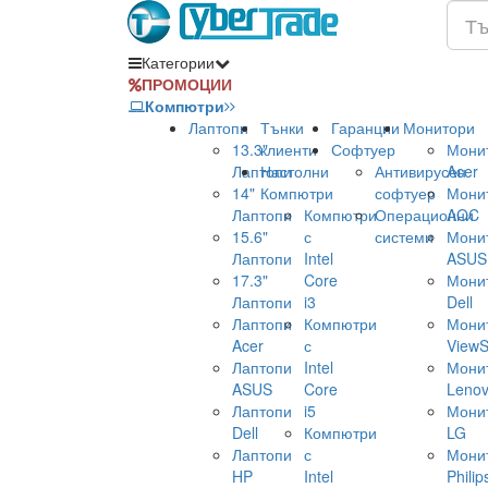
Категории
ПРОМОЦИИ
Компютри
Лаптопи
Тънки
Гаранции
Монитори
13.3"
клиенти
Софтуер
Мони
Лаптопи
Настолни
Антивирусен
Acer
14"
Компютри
софтуер
Мони
Лаптопи
Компютри
Операционни
AOC
15.6"
с
системи
Мони
Лаптопи
Intel
ASUS
17.3"
Core
Мони
Лаптопи
i3
Dell
Лаптопи
Компютри
Мони
Acer
с
ViewS
Лаптопи
Intel
Мони
ASUS
Core
Leno
Лаптопи
i5
Мони
Dell
Компютри
LG
Лаптопи
с
Мони
HP
Intel
Philip