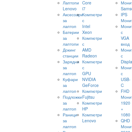
Лаптопи
Core
Мони
Lenovo
i7
Sams
Аксесоари
Компютри
IPS
за
с
Мони
лаптоп
Intel
Мони
Батерии
Xeon
с
за
Компютри
VGA
лаптопи
с
вход
Докинг
AMD
Мони
станции
Radeon
с
Зарядни
Компютри
Displ
за
с
Мони
лаптоп
GPU
с
Куфари
NVIDIA
USB-
за
GeForce
C
лаптоп
Компютри
FHD
Подложки
Fujitsu
Мони
за
Компютри
1920
лаптоп
HP
×
Раници
Компютри
1080
за
Lenovo
QHD
лаптоп
Мони