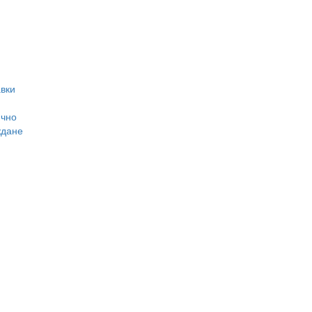
вки
ично
ждане