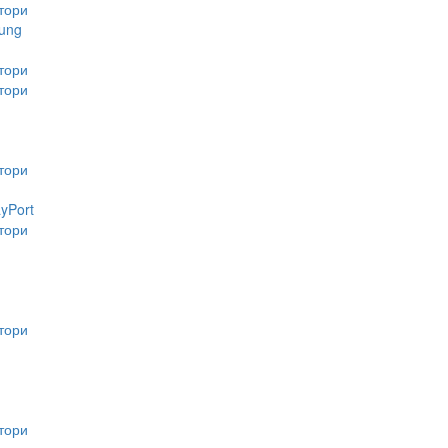
тори
ung
тори
тори
тори
ayPort
тори
тори
тори