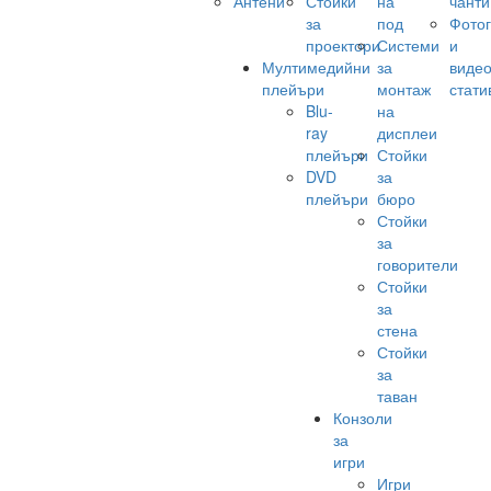
Антени
Стойки
на
чанти
за
под
Фото
проектори
Системи
и
Мултимедийни
за
виде
плейъри
монтаж
стати
Blu-
на
ray
дисплеи
плейъри
Стойки
DVD
за
плейъри
бюро
Стойки
за
говорители
Стойки
за
стена
Стойки
за
таван
Конзоли
за
игри
Игри