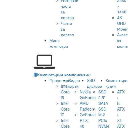
Резервни
2560
части
×
за
1440
лаптоп
4K
Чанти
UHD
за
Мони
лаптоп
Аксе
Мини
за
компютри
мони
Компютърни компоненти
Процесори
Видео
SSD
Компютърн
Intel
карти
Дискове
кутии
Core
Nvidia
SSD
ATX
i5
GeForce
2.5"
/
Intel
AMD
SATA
E-
Core
Radeon
SSD
ATX
i7
GeForce
М.2
/
Intel
RTX
PCIe
XL-
Core
40
NVMe
ATX