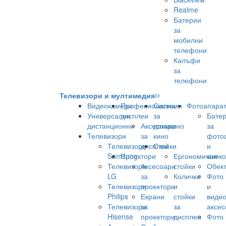
Realme
Батерии
за
мобилни
телефони
Калъфи
за
телефони
Телевизори и мултимедия
Видеокамери
Професионални
Системи
Фотоапара
Универсални
дисплеи
за
Бате
дистанционни
Аксесоари
домашно
за
Телевизори
за
кино
фото
Телевизори
дисплеи
Стойки
и
Samsung
Проектори
Ергономични
камк
Телевизори
Аксесоари
стойки
Обек
LG
за
Колички
Фото
Телевизори
проектори
и
и
Philips
Екрани
стойки
виде
Телевизори
за
за
аксес
Hisense
проектори
дисплеи
Фото