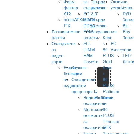
Форм
за
Твърди
Оптични
фактор
сървъри
дискове
устройства
ATX
SO-
2.5"
DVD
microATX/Mini-
DIMM
Твърди
Запис
ITX
DDR5
дискове
Blu-
Разширителни
RAM
Захранвания
Ray
платки
памети
Клас
Запис
Охладители
SO-
>
PC
за
DIMM
80
Аксесоари
видео
RAM
PLUS
LED
карти
Памети
Gold
Лент
Водни
Звукови
Клас
блокове
карти
>
за
Охладители
80
видеокарти
за
PLUS
процесори
Platinum
Водни
Мобилни
Клас
охладители
>
Монтажни
80
елементи
PLUS
за
Titanium
охладители
SFX
Термо
Захранвания