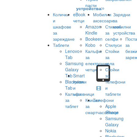
пасти
устройства
Колички
eBook
Мобилни
Зарядни
и
четци
аксесоари
за
шкафове
Amazon
Стикове
мобилни
за
Kindle
за
устройства
зареждане
Bookeen
селфи
Поста
Таблети
Kobo
Стилуси
за
Lenovo
Калъфи
Стойки
безж
Tab
за
за
заре
Samsung
електронни
кола
Galaxy
четци
Стойки
Tab
Smart
за
Blackview
гривни
телефони
Tab
и
и
Калъфи
часовници
таблети
за
Каишки
Телефони
таблет
за
Apple
смартчасовници
iPhone
Samsung
Galaxy
Nokia
Blackview