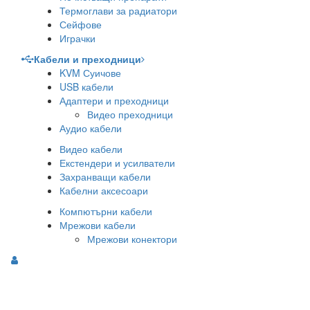
Термоглави за радиатори
Сейфове
Играчки
Кабели и преходници
KVM Суичове
USB кабели
Адаптери и преходници
Видео преходници
Аудио кабели
Видео кабели
Екстендери и усилватели
Захранващи кабели
Кабелни аксесоари
Компютърни кабели
Мрежови кабели
Мрежови конектори