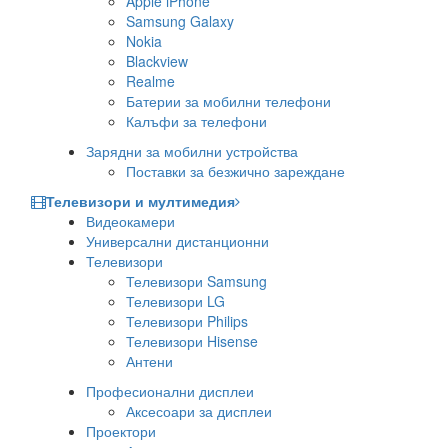
Apple iPhone
Samsung Galaxy
Nokia
Blackview
Realme
Батерии за мобилни телефони
Калъфи за телефони
Зарядни за мобилни устройства
Поставки за безжично зареждане
Телевизори и мултимедия
Видеокамери
Универсални дистанционни
Телевизори
Телевизори Samsung
Телевизори LG
Телевизори Philips
Телевизори Hisense
Антени
Професионални дисплеи
Аксесоари за дисплеи
Проектори