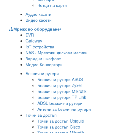
Четци на карти
Аудио касети
Видео касети
Мрежово оборудване
DVR
Gateway
IoT Устройства
NAS - Мрежови дискови масиви
Зарядни шкафове
Медиа Конвертори
Безжични рутери
Безжични рутери ASUS
Безжични рутери Zyxel
Безжични рутери Mikrotik
Безжични рутери TP-Link
ADSL Безжични рутери
Антени за безжични рутери
Точки за достъп
Точки за достъп Ubiquiti
Точки за достъп Cisco
Точки за достъп Mikrotik