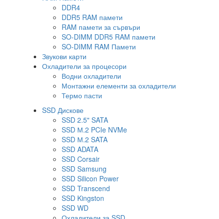
DDR4
DDR5 RAM памети
RAM памети за сървъри
SO-DIMM DDR5 RAM памети
SO-DIMM RAM Памети
Звукови карти
Охладители за процесори
Водни охладители
Монтажни елементи за охладители
Термо пасти
SSD Дискове
SSD 2.5" SATA
SSD М.2 PCIe NVMe
SSD М.2 SATA
SSD ADATA
SSD Corsair
SSD Samsung
SSD Silicon Power
SSD Transcend
SSD Kingston
SSD WD
Охладители за SSD