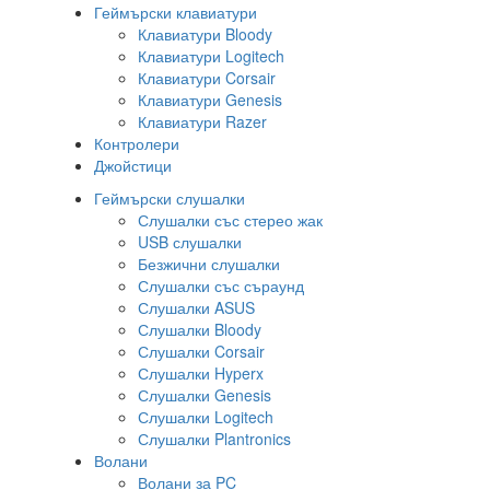
Геймърски клавиатури
Клавиатури Bloody
Клавиатури Logitech
Клавиатури Corsair
Клавиатури Genesis
Клавиатури Razer
Контролери
Джойстици
Геймърски слушалки
Слушалки със стерео жак
USB слушалки
Безжични слушалки
Слушалки със съраунд
Слушалки ASUS
Слушалки Bloody
Слушалки Corsair
Слушалки Hyperx
Слушалки Genesis
Слушалки Logitech
Слушалки Plantronics
Волани
Волани за PC