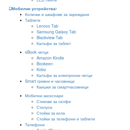
Мобилни устройства
Колички и шкафове за зареждане
Таблети
Lenovo Tab
Samsung Galaxy Tab
Blackview Tab
Калъфи за таблет
eBook четци
Amazon Kindle
Bookeen
Kobo
Калъфи за електронни четци
Smart гривни и часовници
Каишки за смартчасовници
Мобилни аксесоари
Стикове за селфи
Стилуси
Стойки за кола
Стойки за телефони и таблети
Телефони