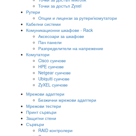
Точки за достъп Zyxel
Рутери
Опции и лицензи за рутери/комутатори
Кабелни системи
Комуникационни шкафове - Rack
Аксесоари за шкафове
Пач панели
Разпределители на напрежение
Комутатори
Cisco суичове
HPE суичове
Netgear суичове
Ubiquiti суичове
ZyXEL суичове
Мрежови адаптери
Безжични мрежови адаптери
Мрежови тестери
Принт сървъри
Защитни стени
Сървъри
RAID контролери