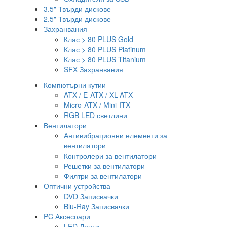
3.5" Твърди дискове
2.5" Твърди дискове
Захранвания
Клас > 80 PLUS Gold
Клас > 80 PLUS Platinum
Клас > 80 PLUS Titanium
SFX Захранвания
Компютърни кутии
ATX / E-ATX / XL-ATX
Micro-ATX / Mini-ITX
RGB LED светлини
Вентилатори
Антивибрационни елементи за
вентилатори
Контролери за вентилатори
Решетки за вентилатори
Филтри за вентилатори
Оптични устройства
DVD Записвачки
Blu-Ray Записвачки
PC Аксесоари
LED Ленти