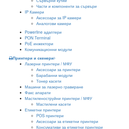
Сървърни кутии
Части и компоненти за сървъри
IP Камери
Аксесоари за IP камери
Аналогови камери
Powerline адаптери
PON Terminal
PoE инжектори
Комуникационни модули
Принтери и скенери
Лазерни принтери / МФУ
Аксесоари за принтери
Барабанни модули
Тонер касети
Машини за лазерно гравиране
Факс апарати
Мастиленоструйни принтери / МФУ
Мастилени касети
Етикетни принтери
POS принтери
Аксесоари за етикетни принтери
Консумативи за етикетни принтери