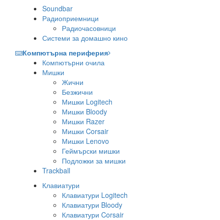
Soundbar
Радиоприемници
Радиочасовници
Системи за домашно кино
Компютърна периферия
Компютърни очила
Мишки
Жични
Безжични
Мишки Logitech
Мишки Bloody
Мишки Razer
Мишки Corsair
Мишки Lenovo
Геймърски мишки
Подложки за мишки
Trackball
Клавиатури
Клавиатури Logitech
Клавиатури Bloody
Клавиатури Corsair