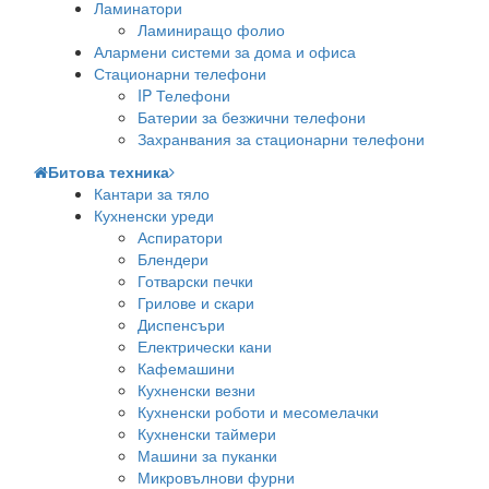
Ламинатори
Ламиниращо фолио
Алармени системи за дома и офиса
Стационарни телефони
IP Телефони
Батерии за безжични телефони
Захранвания за стационарни телефони
Битова техника
Кантари за тяло
Кухненски уреди
Аспиратори
Блендери
Готварски печки
Грилове и скари
Диспенсъри
Електрически кани
Кафемашини
Кухненски везни
Кухненски роботи и месомелачки
Кухненски таймери
Машини за пуканки
Микровълнови фурни