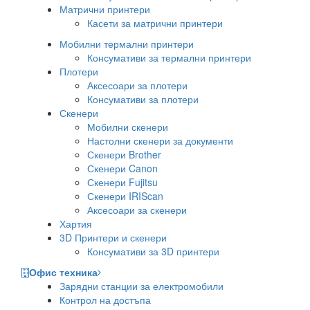
Матрични принтери
Касети за матрични принтери
Мобилни термални принтери
Консумативи за термални принтери
Плотери
Аксесоари за плотери
Консумативи за плотери
Скенери
Мобилни скенери
Настолни скенери за документи
Скенери Brother
Скенери Canon
Скенери Fujitsu
Скенери IRIScan
Аксесоари за скенери
Хартия
3D Принтери и скенери
Консумативи за 3D принтери
Офис техника
Зарядни станции за електромобили
Контрол на достъпа