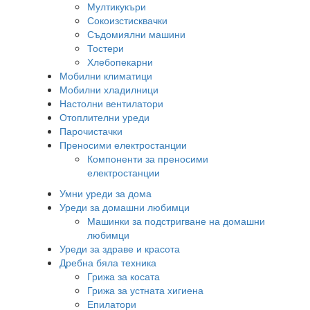
Мултикукъри
Сокоизстисквачки
Съдомиялни машини
Тостери
Хлебопекарни
Мобилни климатици
Мобилни хладилници
Настолни вентилатори
Отоплителни уреди
Парочистачки
Преносими електростанции
Компоненти за преносими
електростанции
Умни уреди за дома
Уреди за домашни любимци
Машинки за подстригване на домашни
любимци
Уреди за здраве и красота
Дребна бяла техника
Грижа за косата
Грижа за устната хигиена
Епилатори