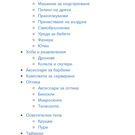
Машинки за подстригване
Пилинг на дрехи
Прахосмукачки
Пречистване на въздуха
Самобръсначки
Уреди за бебето
Фенери
Ютии
Хоби и развлечения
Дронове
Колела и скутери
Аксесоари за барбекю
Комплекти за сервиране
Оптика
Аксесоари за оптика
Бинокли
Микроскопи
Телескопи
Осветителни тела
Крушки
Пури
Таймери