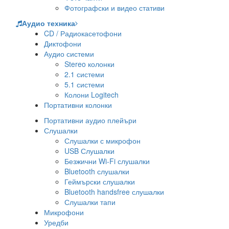
Фотографски и видео стативи
Аудио техника
CD / Радиокасетофони
Диктофони
Аудио системи
Stereo колонки
2.1 системи
5.1 системи
Колони Logitech
Портативни колонки
Портативни аудио плейъри
Слушалки
Слушалки с микрофон
USB Слушалки
Безжични Wi-Fi слушалки
Bluetooth слушалки
Геймърски слушалки
Bluetooth handsfree слушалки
Слушалки тапи
Микрофони
Уредби