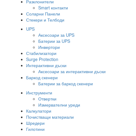
Разклонители
Smart контакти
Соларни Панели
Стекери и Телбоди
UPS
Аксесоари за UPS
Батерии за UPS
Инвертори
Стабилизатори
Surge Protection
Интерактивни дъски
Аксесоари за интерактивни дъски
Баркод скенери
Батерии за баркод скенери
Инструменти
Отвертки
Измервателни уреди
Калкулатори
Почистващи материали
Шредери
Гилотини