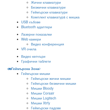
Жични клавиатури
Безжични клавиатури
Геймърски клавиатури
Комплект клавиатурa с мишка
USB хъбове
Bluetooth адаптери
Лазерни показалки
Web камери
Видео конференция
VR очила
Видео кепчъри
Графични таблети
Геймърска Зона
Геймърски мишки
Геймърски жични мишки
Геймърски безжични мишки
Мишки Bloody
Мишки Corsair
Мишки Logitech
Мишки Xtrfy
Геймърски падове