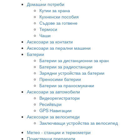
Домашни потреби
Кутии за храна
Кухненски пособия
Съдове за готвене
Термоси
Чаши
Аксесоари за контакти
Аксесоари за перални машини
Батерии
Батерии за дистанционни за кран
Батерии за радиостанции
Зарядни устройства за батерии
Преносими батерии
Батерии за прахосмукачки
Аксесоари за автомобили
Видеорегистратори
Ресийвъри
GPS Навигации
Аксесоари за велосипеди
Заключващи устройства за велосипед
Метео - станции и термометри
Почистващи препарати