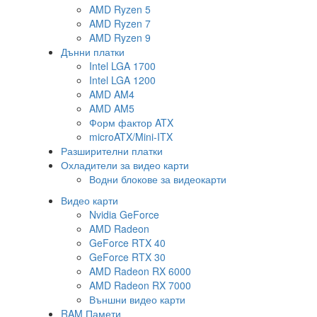
AMD Ryzen 5
AMD Ryzen 7
AMD Ryzen 9
Дънни платки
Intel LGA 1700
Intel LGA 1200
AMD AM4
AMD AM5
Форм фактор ATX
microATX/Mini-ITX
Разширителни платки
Охладители за видео карти
Водни блокове за видеокарти
Видео карти
Nvidia GeForce
AMD Radeon
GeForce RTX 40
GeForce RTX 30
AMD Radeon RX 6000
AMD Radeon RX 7000
Външни видео карти
RAM Памети