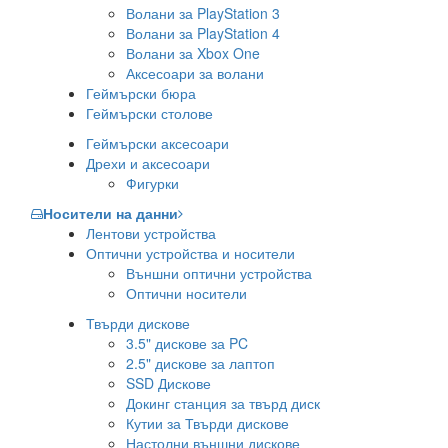
Волани за PlayStation 3
Волани за PlayStation 4
Волани за Xbox One
Аксесоари за волани
Геймърски бюра
Геймърски столове
Геймърски аксесоари
Дрехи и аксесоари
Фигурки
Носители на данни
Лентови устройства
Оптични устройства и носители
Външни оптични устройства
Оптични носители
Твърди дискове
3.5" дискове за PC
2.5" дискове за лаптоп
SSD Дискове
Докинг станция за твърд диск
Кутии за Твърди дискове
Настолни външни дискове