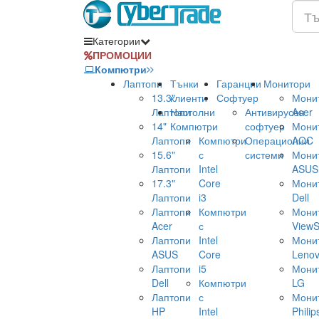
Категории
ПРОМОЦИИ
Компютри
Лаптопи
Тънки
Гаранции
Монитори
13.3"
клиенти
Софтуер
Мони
Лаптопи
Настолни
Антивирусен
Acer
14"
Компютри
софтуер
Мони
Лаптопи
Компютри
Операционни
AOC
15.6"
с
системи
Мони
Лаптопи
Intel
ASUS
17.3"
Core
Мони
Лаптопи
i3
Dell
Лаптопи
Компютри
Мони
Acer
с
ViewS
Лаптопи
Intel
Мони
ASUS
Core
Leno
Лаптопи
i5
Мони
Dell
Компютри
LG
Лаптопи
с
Мони
HP
Intel
Philip