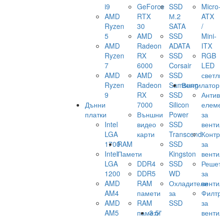
i9
GeForce
SSD
Micro
AMD
RTX
М.2
ATX
Ryzen
30
SATA
/
5
AMD
SSD
Mini-
AMD
Radeon
ADATA
ITX
Ryzen
RX
SSD
RGB
7
6000
Corsair
LED
AMD
AMD
SSD
светл
Ryzen
Radeon
Samsung
Вентилатор
9
RX
SSD
Анти
Дънни
7000
Silicon
елем
платки
Външни
Power
за
Intel
видео
SSD
венти
LGA
карти
Transcend
Конт
1700
RAM
SSD
за
Intel
Памети
Kingston
венти
LGA
DDR4
SSD
Реше
1200
DDR5
WD
за
AMD
RAM
Охладители
венти
AM4
памети
за
Филт
AMD
RAM
SSD
за
AM5
памети
3.5"
венти