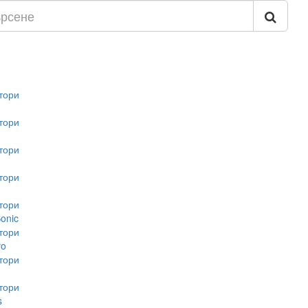
тори
тори
тори
тори
тори
onic
тори
vo
тори
тори
s