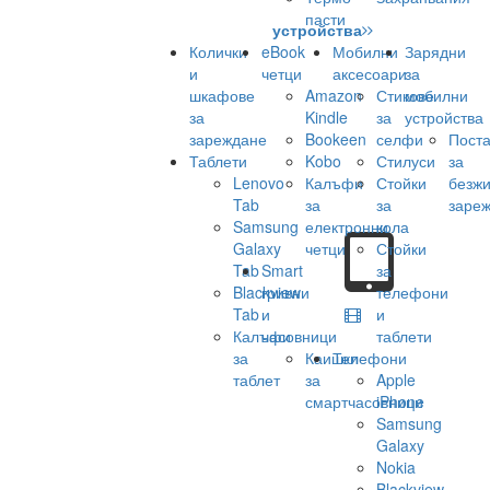
пасти
устройства
Колички
eBook
Мобилни
Зарядни
и
четци
аксесоари
за
шкафове
Amazon
Стикове
мобилни
за
Kindle
за
устройства
зареждане
Bookeen
селфи
Поста
Таблети
Kobo
Стилуси
за
Lenovo
Калъфи
Стойки
безж
Tab
за
за
заре
Samsung
електронни
кола
Galaxy
четци
Стойки
Tab
Smart
за
Blackview
гривни
телефони
Tab
и
и
Калъфи
часовници
таблети
за
Каишки
Телефони
таблет
за
Apple
смартчасовници
iPhone
Samsung
Galaxy
Nokia
Blackview