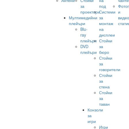
Антени
Стойки
на
чанти
за
под
Фото
проектори
Системи
и
Мултимедийни
за
виде
плейъри
монтаж
стати
Blu-
на
ray
дисплеи
плейъри
Стойки
DVD
за
плейъри
бюро
Стойки
за
говорители
Стойки
за
стена
Стойки
за
таван
Конзоли
за
игри
Игри