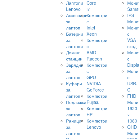
Лаптопи
Core
Мони
Lenovo
i7
Sams
Аксесоари
Компютри
IPS
за
с
Мони
лаптоп
Intel
Мони
Батерии
Xeon
с
за
Компютри
VGA
лаптопи
с
вход
Докинг
AMD
Мони
станции
Radeon
с
Зарядни
Компютри
Displ
за
с
Мони
лаптоп
GPU
с
Куфари
NVIDIA
USB-
за
GeForce
C
лаптоп
Компютри
FHD
Подложки
Fujitsu
Мони
за
Компютри
1920
лаптоп
HP
×
Раници
Компютри
1080
за
Lenovo
QHD
лаптоп
Мони