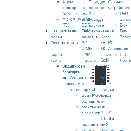
Форм
за
Твърди
Оптични
фактор
сървъри
дискове
устройства
ATX
SO-
2.5"
DVD
microATX/Mini-
DIMM
Твърди
Запис
ITX
DDR5
дискове
Blu-
Разширителни
RAM
Захранвания
Ray
платки
памети
Клас
Запис
Охладители
SO-
>
PC
за
DIMM
80
Аксесоари
видео
RAM
PLUS
LED
карти
Памети
Gold
Лент
Водни
Звукови
Клас
блокове
карти
>
за
Охладители
80
видеокарти
за
PLUS
процесори
Platinum
Водни
Мобилни
Клас
охладители
>
Монтажни
80
елементи
PLUS
за
Titanium
охладители
SFX
Термо
Захранвания