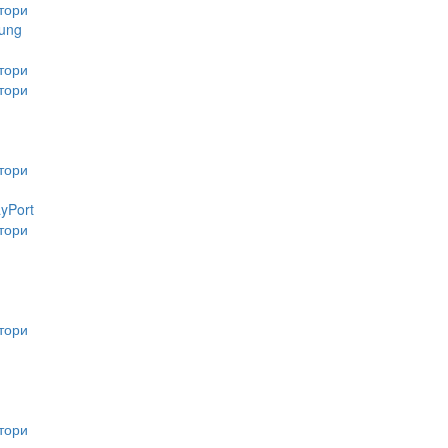
тори
ung
тори
тори
тори
ayPort
тори
тори
тори