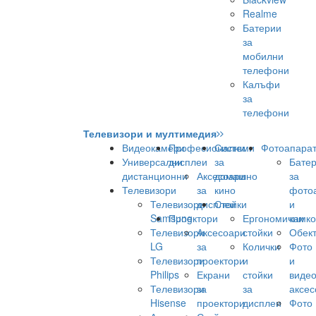
Realme
Батерии
за
мобилни
телефони
Калъфи
за
телефони
Телевизори и мултимедия
Видеокамери
Професионални
Системи
Фотоапара
Универсални
дисплеи
за
Бате
дистанционни
Аксесоари
домашно
за
Телевизори
за
кино
фото
Телевизори
дисплеи
Стойки
и
Samsung
Проектори
Ергономични
камк
Телевизори
Аксесоари
стойки
Обек
LG
за
Колички
Фото
Телевизори
проектори
и
и
Philips
Екрани
стойки
виде
Телевизори
за
за
аксес
Hisense
проектори
дисплеи
Фото