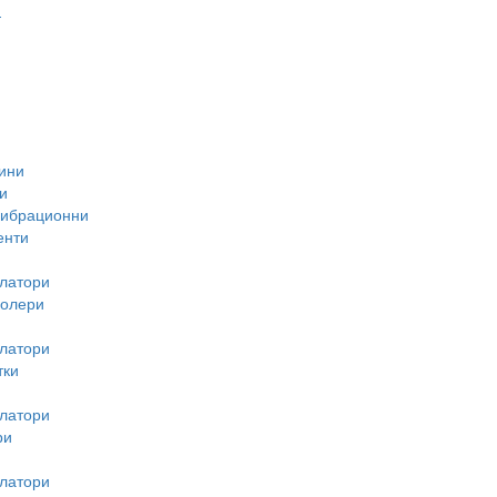
-
ини
и
вибрационни
енти
латори
ролери
латори
тки
латори
ри
латори