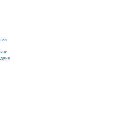
вки
ично
ждане