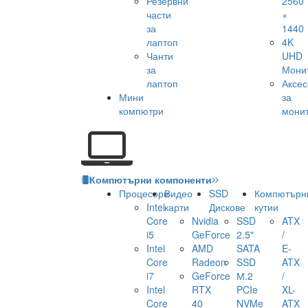
Резервни
2560
части
×
за
1440
лаптоп
4K
Чанти
UHD
за
Мони
лаптоп
Аксе
Мини
за
компютри
мони
Компютърни компоненти
Процесори
Видео
SSD
Компютърн
Intel
карти
Дискове
кутии
Core
Nvidia
SSD
ATX
i5
GeForce
2.5"
/
Intel
AMD
SATA
E-
Core
Radeon
SSD
ATX
i7
GeForce
М.2
/
Intel
RTX
PCIe
XL-
Core
40
NVMe
ATX