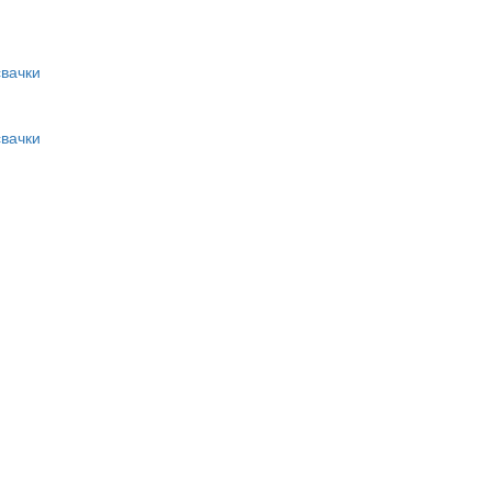
вачки
вачки
и