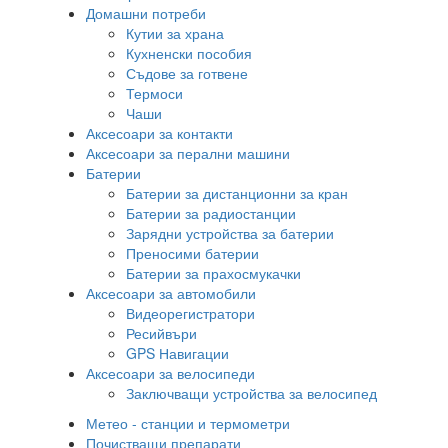
Домашни потреби
Кутии за храна
Кухненски пособия
Съдове за готвене
Термоси
Чаши
Аксесоари за контакти
Аксесоари за перални машини
Батерии
Батерии за дистанционни за кран
Батерии за радиостанции
Зарядни устройства за батерии
Преносими батерии
Батерии за прахосмукачки
Аксесоари за автомобили
Видеорегистратори
Ресийвъри
GPS Навигации
Аксесоари за велосипеди
Заключващи устройства за велосипед
Метео - станции и термометри
Почистващи препарати