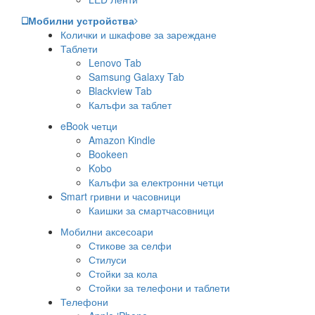
Мобилни устройства
Колички и шкафове за зареждане
Таблети
Lenovo Tab
Samsung Galaxy Tab
Blackview Tab
Калъфи за таблет
eBook четци
Amazon Kindle
Bookeen
Kobo
Калъфи за електронни четци
Smart гривни и часовници
Каишки за смартчасовници
Мобилни аксесоари
Стикове за селфи
Стилуси
Стойки за кола
Стойки за телефони и таблети
Телефони