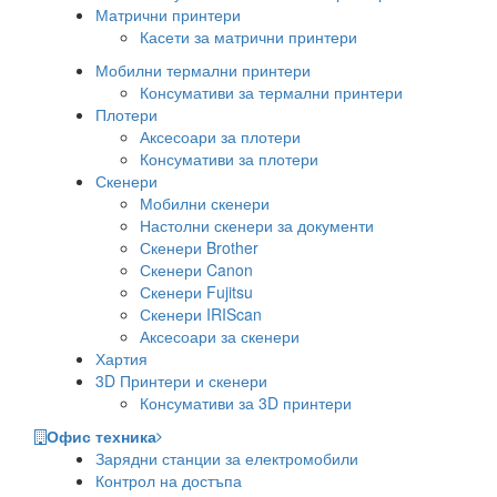
Матрични принтери
Касети за матрични принтери
Мобилни термални принтери
Консумативи за термални принтери
Плотери
Аксесоари за плотери
Консумативи за плотери
Скенери
Мобилни скенери
Настолни скенери за документи
Скенери Brother
Скенери Canon
Скенери Fujitsu
Скенери IRIScan
Аксесоари за скенери
Хартия
3D Принтери и скенери
Консумативи за 3D принтери
Офис техника
Зарядни станции за електромобили
Контрол на достъпа