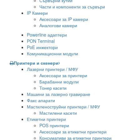
Сървърни кутии
Части и компоненти за сървъри
IP Камери
Аксесоари за IP камери
Аналогови камери
Powerline адаптери
PON Terminal
PoE инжектори
Комуникационни модули
Принтери и скенери
Лазерни принтери / МФУ
Аксесоари за принтери
Барабанни модули
Тонер касети
Машини за лазерно гравиране
Факс апарати
Мастиленоструйни принтери / МФУ
Мастилени касети
Етикетни принтери
POS принтери
Аксесоари за етикетни принтери
Консумативи за етикетни принтери