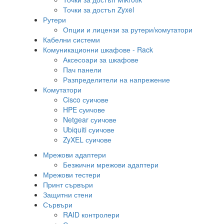
Точки за достъп Zyxel
Рутери
Опции и лицензи за рутери/комутатори
Кабелни системи
Комуникационни шкафове - Rack
Аксесоари за шкафове
Пач панели
Разпределители на напрежение
Комутатори
Cisco суичове
HPE суичове
Netgear суичове
Ubiquiti суичове
ZyXEL суичове
Мрежови адаптери
Безжични мрежови адаптери
Мрежови тестери
Принт сървъри
Защитни стени
Сървъри
RAID контролери