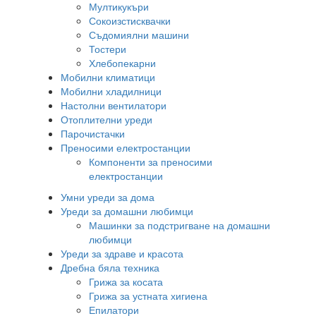
Мултикукъри
Сокоизстисквачки
Съдомиялни машини
Тостери
Хлебопекарни
Мобилни климатици
Мобилни хладилници
Настолни вентилатори
Отоплителни уреди
Парочистачки
Преносими електростанции
Компоненти за преносими
електростанции
Умни уреди за дома
Уреди за домашни любимци
Машинки за подстригване на домашни
любимци
Уреди за здраве и красота
Дребна бяла техника
Грижа за косата
Грижа за устната хигиена
Епилатори