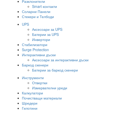
Разклонители
Smart контакти
Соларни Панели
Стекери и Телбоди
UPS
Аксесоари за UPS
Батерии за UPS
Инвертори
Стабилизатори
Surge Protection
Интерактивни дъски
Аксесоари за интерактивни дъски
Баркод скенери
Батерии за баркод скенери
Инструменти
Отвертки
Измервателни уреди
Калкулатори
Почистващи материали
Шредери
Гилотини