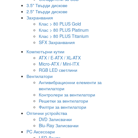
3.5" Твърди дискове
2.5" Твърди дискове
Захранвания
Клас > 80 PLUS Gold
Клас > 80 PLUS Platinum
Клас > 80 PLUS Titanium
SFX Захранвания
Компютърни кутии
ATX / E-ATX / XL-ATX
Micro-ATX / Mini-ITX
RGB LED светлини
Вентилатори
Антивибрационни елементи за
вентилатори
Контролери за вентилатори
Решетки за вентилатори
Филтри за вентилатори
Оптични устройства
DVD Записвачки
Blu-Ray Записвачки
PC Аксесоари
LED Ленти