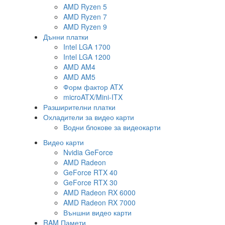
AMD Ryzen 5
AMD Ryzen 7
AMD Ryzen 9
Дънни платки
Intel LGA 1700
Intel LGA 1200
AMD AM4
AMD AM5
Форм фактор ATX
microATX/Mini-ITX
Разширителни платки
Охладители за видео карти
Водни блокове за видеокарти
Видео карти
Nvidia GeForce
AMD Radeon
GeForce RTX 40
GeForce RTX 30
AMD Radeon RX 6000
AMD Radeon RX 7000
Външни видео карти
RAM Памети