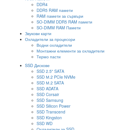
DDR4
DDR5 RAM памети
RAM памети за сървъри
SO-DIMM DDR5 RAM памети
SO-DIMM RAM Памети
Звукови карти
Охладители за процесори
Водни охладители
Монтажни елементи за охладители
Термо пасти
SSD Дискове
SSD 2.5" SATA
SSD М.2 PCIe NVMe
SSD М.2 SATA
SSD ADATA
SSD Corsair
SSD Samsung
SSD Silicon Power
SSD Transcend
SSD Kingston
SSD WD
Охладители за SSD