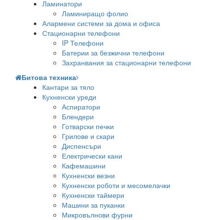
Ламинатори
Ламиниращо фолио
Алармени системи за дома и офиса
Стационарни телефони
IP Телефони
Батерии за безжични телефони
Захранвания за стационарни телефони
Битова техника
Кантари за тяло
Кухненски уреди
Аспиратори
Блендери
Готварски печки
Грилове и скари
Диспенсъри
Електрически кани
Кафемашини
Кухненски везни
Кухненски роботи и месомелачки
Кухненски таймери
Машини за пуканки
Микровълнови фурни