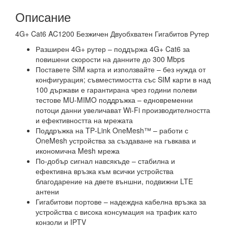
Описание
4G+ Cat6 AC1200 Безжичен Двуобхватен Гигабитов Рутер
Разширен 4G+ рутер – поддържа 4G+ Cat6 за
повишени скорости на данните до 300 Mbps
Поставете SIM карта и използвайте – без нужда от
конфигурация; съвместимостта със SIM карти в над
100 държави е гарантирана чрез години полеви
тестове MU‑MIMO поддръжка – едновременни
потоци данни увеличават Wi‑Fi производителността
и ефективността на мрежата
Поддръжка на TP‑Link OneMesh™ – работи с
OneMesh устройства за създаване на гъвкава и
икономична Mesh мрежа
По‑добър сигнал навсякъде – стабилна и
ефективна връзка към всички устройства
благодарение на двете външни, подвижни LTE
антени
Гигабитови портове – надеждна кабелна връзка за
устройства с висока консумация на трафик като
конзоли и IPTV