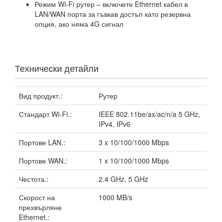
Режим Wi‑Fi рутер – включете Ethernet кабел в
LAN/WAN порта за гъвкав достъп като резервна
опция, ако няма 4G сигнал
Технически детайли
Вид продукт.:
Рутер
Стандарт Wi-Fi.:
IEEE 802.11be/ax/ac/n/a 5 GHz,
IPv4, IPv6
Портове LAN.:
3 x 10/100/1000 Mbps
Портове WAN.:
1 x 10/100/1000 Mbps
Честота.:
2.4 GHz, 5 GHz
Скорост на
1000 MB/s
прехвърляне
Ethernet.: