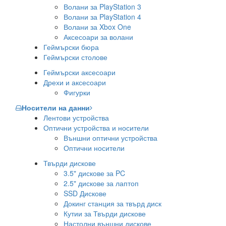
Волани за PlayStation 3
Волани за PlayStation 4
Волани за Xbox One
Аксесоари за волани
Геймърски бюра
Геймърски столове
Геймърски аксесоари
Дрехи и аксесоари
Фигурки
Носители на данни
Лентови устройства
Оптични устройства и носители
Външни оптични устройства
Оптични носители
Твърди дискове
3.5" дискове за PC
2.5" дискове за лаптоп
SSD Дискове
Докинг станция за твърд диск
Кутии за Твърди дискове
Настолни външни дискове