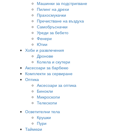
Машинки за подстригване
Пилинг на дрехи
Прахосмукачки
Пречистване на въздуха
Самобръсначки
Уреди за бебето
Фенери
Ютии
Хоби и развлечения
Дронове
Колела и скутери
Аксесоари за барбекю
Комплекти за сервиране
Оптика
Аксесоари за оптика
Бинокли
Микроскопи
Телескопи
Осветителни тела
Крушки
Пури
Таймери