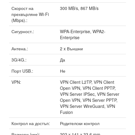
Скорост на
300 MB/s, 867 MB/s
прехвърляне Wi-Fi
(Mbps).:
Сигурност.:
WPA-Enterprise, WPA2-
Enterprise
Антена.:
2 x Външни
3G/4G.:
Да
Порт USB.:
Не
VPN:
VPN Client L2TP, VPN Client
Open VPN, VPN Client PPTP,
VPN Server IPSec, VPN Server
Open VPN, VPN Server PPTP,
VPN Server WireGuard, VPN
Fusion
Контрол на достъп:
Родителски контрол
Размери (мм):
202 x 141 x 33.6 mm