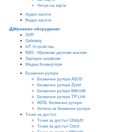
Четци на карти
Аудио касети
Видео касети
Мрежово оборудване
DVR
Gateway
IoT Устройства
NAS - Мрежови дискови масиви
Зарядни шкафове
Медиа Конвертори
Безжични рутери
Безжични рутери ASUS
Безжични рутери Zyxel
Безжични рутери Mikrotik
Безжични рутери TP-Link
ADSL Безжични рутери
Антени за безжични рутери
Точки за достъп
Точки за достъп Ubiquiti
Точки за достъп Cisco
Точки за достъп Mikrotik