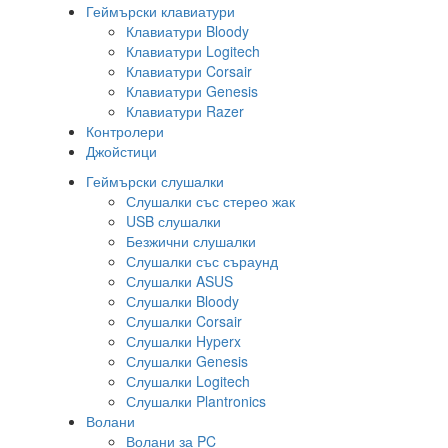
Геймърски клавиатури
Клавиатури Bloody
Клавиатури Logitech
Клавиатури Corsair
Клавиатури Genesis
Клавиатури Razer
Контролери
Джойстици
Геймърски слушалки
Слушалки със стерео жак
USB слушалки
Безжични слушалки
Слушалки със съраунд
Слушалки ASUS
Слушалки Bloody
Слушалки Corsair
Слушалки Hyperx
Слушалки Genesis
Слушалки Logitech
Слушалки Plantronics
Волани
Волани за PC