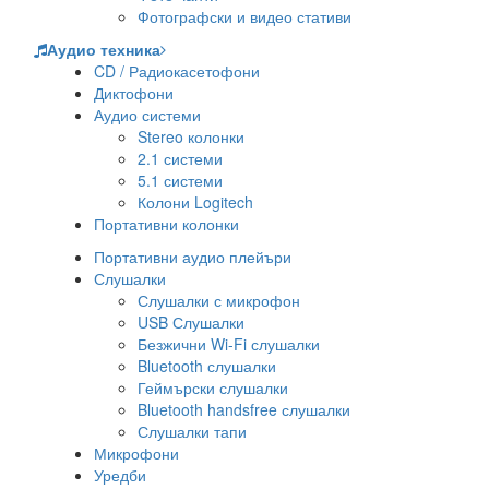
Фотографски и видео стативи
Аудио техника
CD / Радиокасетофони
Диктофони
Аудио системи
Stereo колонки
2.1 системи
5.1 системи
Колони Logitech
Портативни колонки
Портативни аудио плейъри
Слушалки
Слушалки с микрофон
USB Слушалки
Безжични Wi-Fi слушалки
Bluetooth слушалки
Геймърски слушалки
Bluetooth handsfree слушалки
Слушалки тапи
Микрофони
Уредби