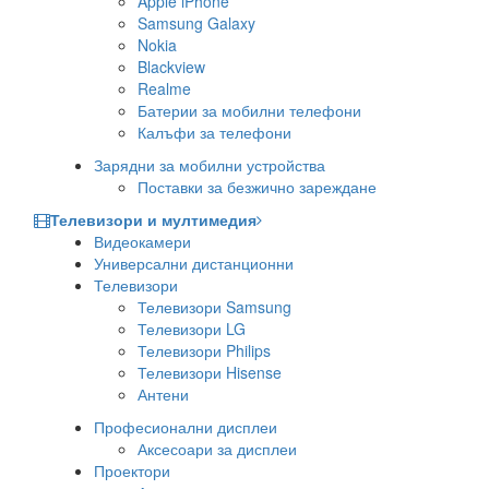
Apple iPhone
Samsung Galaxy
Nokia
Blackview
Realme
Батерии за мобилни телефони
Калъфи за телефони
Зарядни за мобилни устройства
Поставки за безжично зареждане
Телевизори и мултимедия
Видеокамери
Универсални дистанционни
Телевизори
Телевизори Samsung
Телевизори LG
Телевизори Philips
Телевизори Hisense
Антени
Професионални дисплеи
Аксесоари за дисплеи
Проектори