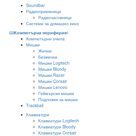
Soundbar
Радиоприемници
Радиочасовници
Системи за домашно кино
Компютърна периферия
Компютърни очила
Мишки
Жични
Безжични
Мишки Logitech
Мишки Bloody
Мишки Razer
Мишки Corsair
Мишки Lenovo
Геймърски мишки
Подложки за мишки
Trackball
Клавиатури
Клавиатури Logitech
Клавиатури Bloody
Клавиатури Corsair