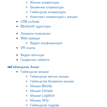
Жични клавиатури
Безжични клавиатури
Геймърски клавиатури
Комплект клавиатурa с мишка
USB хъбове
Bluetooth адаптери
Лазерни показалки
Web камери
Видео конференция
VR очила
Видео кепчъри
Графични таблети
Геймърска Зона
Геймърски мишки
Геймърски жични мишки
Геймърски безжични мишки
Мишки Bloody
Мишки Corsair
Мишки Logitech
Мишки Xtrfy
Геймърски падове