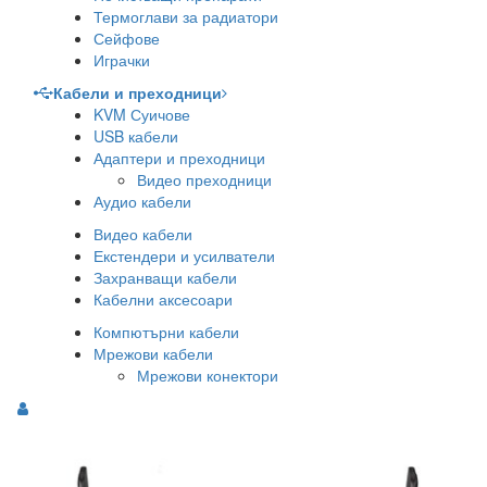
Термоглави за радиатори
Сейфове
Играчки
Кабели и преходници
KVM Суичове
USB кабели
Адаптери и преходници
Видео преходници
Аудио кабели
Видео кабели
Екстендери и усилватели
Захранващи кабели
Кабелни аксесоари
Компютърни кабели
Мрежови кабели
Мрежови конектори