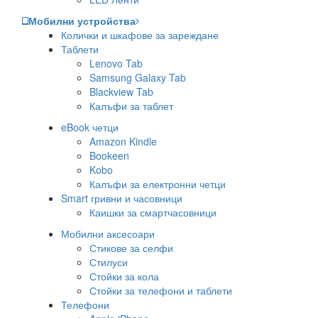
Мобилни устройства
Колички и шкафове за зареждане
Таблети
Lenovo Tab
Samsung Galaxy Tab
Blackview Tab
Калъфи за таблет
eBook четци
Amazon Kindle
Bookeen
Kobo
Калъфи за електронни четци
Smart гривни и часовници
Каишки за смартчасовници
Мобилни аксесоари
Стикове за селфи
Стилуси
Стойки за кола
Стойки за телефони и таблети
Телефони