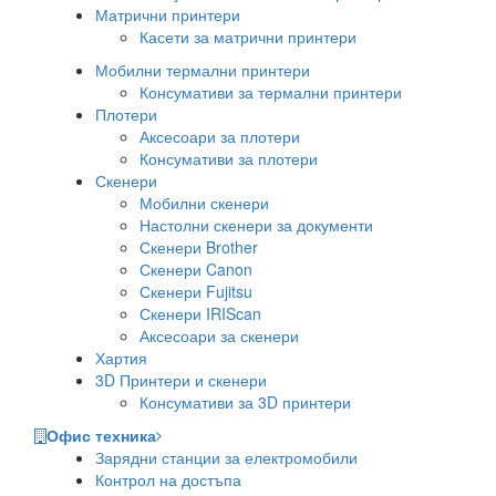
Матрични принтери
Касети за матрични принтери
Мобилни термални принтери
Консумативи за термални принтери
Плотери
Аксесоари за плотери
Консумативи за плотери
Скенери
Мобилни скенери
Настолни скенери за документи
Скенери Brother
Скенери Canon
Скенери Fujitsu
Скенери IRIScan
Аксесоари за скенери
Хартия
3D Принтери и скенери
Консумативи за 3D принтери
Офис техника
Зарядни станции за електромобили
Контрол на достъпа