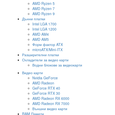
AMD Ryzen 5
AMD Ryzen 7
AMD Ryzen 9
Дънни платки
Intel LGA 1700
Intel LGA 1200
AMD AM4
AMD AM5
Форм фактор ATX
microATX/Mini-ITX
Разширителни платки
Охладители за видео карти
Водни блокове за видеокарти
Видео карти
Nvidia GeForce
AMD Radeon
GeForce RTX 40
GeForce RTX 30
AMD Radeon RX 6000
AMD Radeon RX 7000
Външни видео карти
RAM Памети