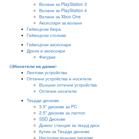
Волани за PlayStation 3
Волани за PlayStation 4
Волани за Xbox One
Аксесоари за волани
Геймърски бюра
Геймърски столове
Геймърски аксесоари
Дрехи и аксесоари
Фигурки
Носители на данни
Лентови устройства
Оптични устройства и носители
Външни оптични устройства
Оптични носители
Твърди дискове
3.5" дискове за PC
2.5" дискове за лаптоп
SSD Дискове
Докинг станция за твърд диск
Кутии за Твърди дискове
Настолни външни дискове