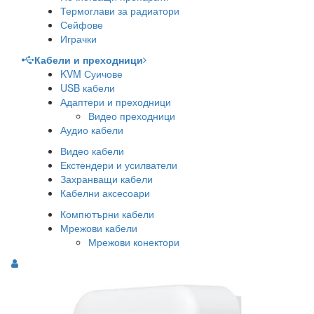
Термоглави за радиатори
Сейфове
Играчки
Кабели и преходници
KVM Суичове
USB кабели
Адаптери и преходници
Видео преходници
Аудио кабели
Видео кабели
Екстендери и усилватели
Захранващи кабели
Кабелни аксесоари
Компютърни кабели
Мрежови кабели
Мрежови конектори