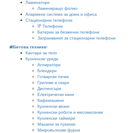
Ламинатори
Ламиниращо фолио
Алармени системи за дома и офиса
Стационарни телефони
IP Телефони
Батерии за безжични телефони
Захранвания за стационарни телефони
Битова техника
Кантари за тяло
Кухненски уреди
Аспиратори
Блендери
Готварски печки
Грилове и скари
Диспенсъри
Електрически кани
Кафемашини
Кухненски везни
Кухненски роботи и месомелачки
Кухненски таймери
Машини за пуканки
Микровълнови фурни