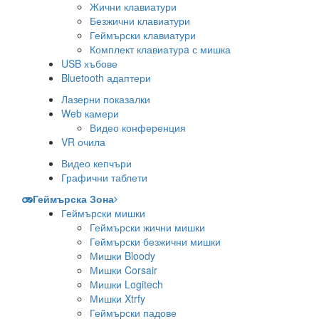
Жични клавиатури
Безжични клавиатури
Геймърски клавиатури
Комплект клавиатурa с мишка
USB хъбове
Bluetooth адаптери
Лазерни показалки
Web камери
Видео конференция
VR очила
Видео кепчъри
Графични таблети
Геймърска Зона
Геймърски мишки
Геймърски жични мишки
Геймърски безжични мишки
Мишки Bloody
Мишки Corsair
Мишки Logitech
Мишки Xtrfy
Геймърски падове