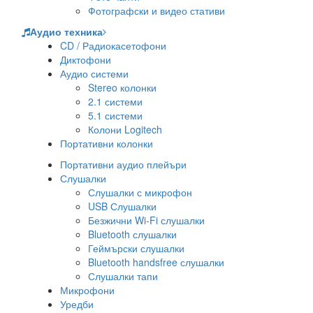
Фотографски и видео стативи
Аудио техника
CD / Радиокасетофони
Диктофони
Аудио системи
Stereo колонки
2.1 системи
5.1 системи
Колони Logitech
Портативни колонки
Портативни аудио плейъри
Слушалки
Слушалки с микрофон
USB Слушалки
Безжични Wi-Fi слушалки
Bluetooth слушалки
Геймърски слушалки
Bluetooth handsfree слушалки
Слушалки тапи
Микрофони
Уредби