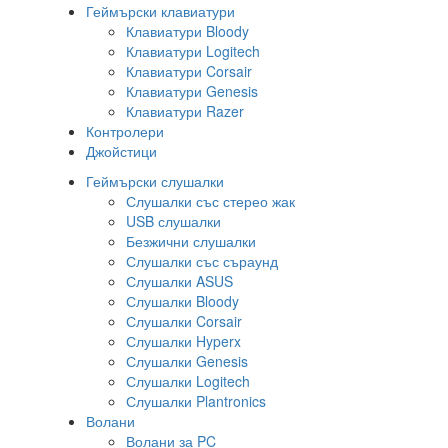
Геймърски клавиатури
Клавиатури Bloody
Клавиатури Logitech
Клавиатури Corsair
Клавиатури Genesis
Клавиатури Razer
Контролери
Джойстици
Геймърски слушалки
Слушалки със стерео жак
USB слушалки
Безжични слушалки
Слушалки със съраунд
Слушалки ASUS
Слушалки Bloody
Слушалки Corsair
Слушалки Hyperx
Слушалки Genesis
Слушалки Logitech
Слушалки Plantronics
Волани
Волани за PC