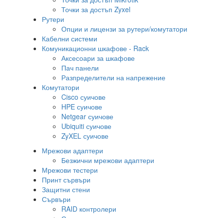
Точки за достъп Zyxel
Рутери
Опции и лицензи за рутери/комутатори
Кабелни системи
Комуникационни шкафове - Rack
Аксесоари за шкафове
Пач панели
Разпределители на напрежение
Комутатори
Cisco суичове
HPE суичове
Netgear суичове
Ubiquiti суичове
ZyXEL суичове
Мрежови адаптери
Безжични мрежови адаптери
Мрежови тестери
Принт сървъри
Защитни стени
Сървъри
RAID контролери