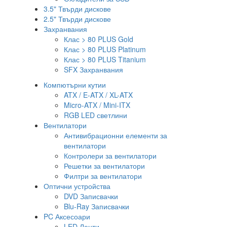
3.5" Твърди дискове
2.5" Твърди дискове
Захранвания
Клас > 80 PLUS Gold
Клас > 80 PLUS Platinum
Клас > 80 PLUS Titanium
SFX Захранвания
Компютърни кутии
ATX / E-ATX / XL-ATX
Micro-ATX / Mini-ITX
RGB LED светлини
Вентилатори
Антивибрационни елементи за
вентилатори
Контролери за вентилатори
Решетки за вентилатори
Филтри за вентилатори
Оптични устройства
DVD Записвачки
Blu-Ray Записвачки
PC Аксесоари
LED Ленти