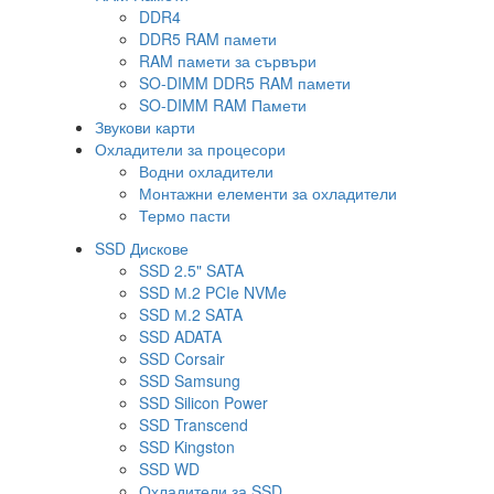
DDR4
DDR5 RAM памети
RAM памети за сървъри
SO-DIMM DDR5 RAM памети
SO-DIMM RAM Памети
Звукови карти
Охладители за процесори
Водни охладители
Монтажни елементи за охладители
Термо пасти
SSD Дискове
SSD 2.5" SATA
SSD М.2 PCIe NVMe
SSD М.2 SATA
SSD ADATA
SSD Corsair
SSD Samsung
SSD Silicon Power
SSD Transcend
SSD Kingston
SSD WD
Охладители за SSD