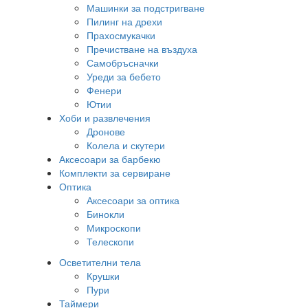
Машинки за подстригване
Пилинг на дрехи
Прахосмукачки
Пречистване на въздуха
Самобръсначки
Уреди за бебето
Фенери
Ютии
Хоби и развлечения
Дронове
Колела и скутери
Аксесоари за барбекю
Комплекти за сервиране
Оптика
Аксесоари за оптика
Бинокли
Микроскопи
Телескопи
Осветителни тела
Крушки
Пури
Таймери