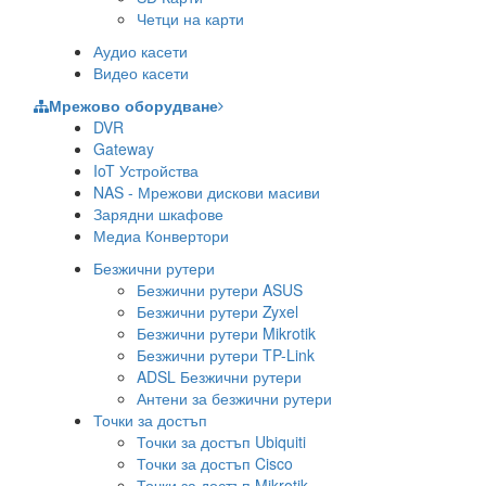
Четци на карти
Аудио касети
Видео касети
Мрежово оборудване
DVR
Gateway
IoT Устройства
NAS - Мрежови дискови масиви
Зарядни шкафове
Медиа Конвертори
Безжични рутери
Безжични рутери ASUS
Безжични рутери Zyxel
Безжични рутери Mikrotik
Безжични рутери TP-Link
ADSL Безжични рутери
Антени за безжични рутери
Точки за достъп
Точки за достъп Ubiquiti
Точки за достъп Cisco
Точки за достъп Mikrotik