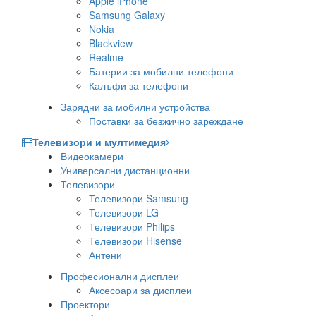
Apple iPhone
Samsung Galaxy
Nokia
Blackview
Realme
Батерии за мобилни телефони
Калъфи за телефони
Зарядни за мобилни устройства
Поставки за безжично зареждане
Телевизори и мултимедия
Видеокамери
Универсални дистанционни
Телевизори
Телевизори Samsung
Телевизори LG
Телевизори Philips
Телевизори Hisense
Антени
Професионални дисплеи
Аксесоари за дисплеи
Проектори