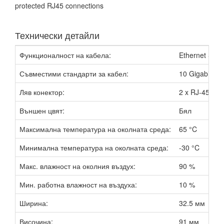
protected RJ45 connections
Технически детайли
Функционалност на кабела:
Ethernet Surg
Съвместими стандарти за кабел:
10 Gigabit Et
Ляв конектор:
2 x RJ-45 (же
Външен цвят:
Бял
Максимална температура на околната среда:
65 °C
Минимална температура на околната среда:
-30 °C
Макс. влажност на околния въздух:
90 %
Мин. работна влажност на въздуха:
10 %
Ширина:
32.5 мм
Височина:
91 мм