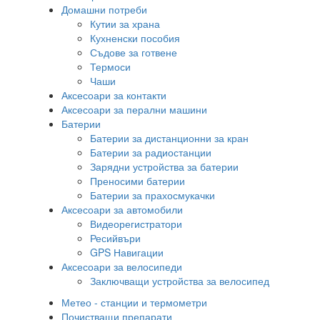
Домашни потреби
Кутии за храна
Кухненски пособия
Съдове за готвене
Термоси
Чаши
Аксесоари за контакти
Аксесоари за перални машини
Батерии
Батерии за дистанционни за кран
Батерии за радиостанции
Зарядни устройства за батерии
Преносими батерии
Батерии за прахосмукачки
Аксесоари за автомобили
Видеорегистратори
Ресийвъри
GPS Навигации
Аксесоари за велосипеди
Заключващи устройства за велосипед
Метео - станции и термометри
Почистващи препарати