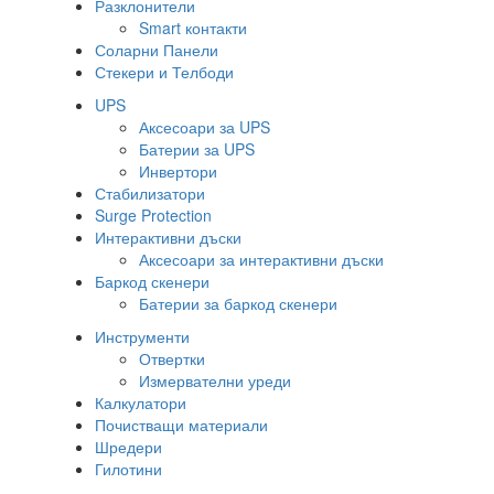
Разклонители
Smart контакти
Соларни Панели
Стекери и Телбоди
UPS
Аксесоари за UPS
Батерии за UPS
Инвертори
Стабилизатори
Surge Protection
Интерактивни дъски
Аксесоари за интерактивни дъски
Баркод скенери
Батерии за баркод скенери
Инструменти
Отвертки
Измервателни уреди
Калкулатори
Почистващи материали
Шредери
Гилотини