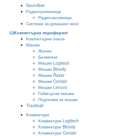
Soundbar
Радиоприемници
Радиочасовници
Системи за домашно кино
Компютърна периферия
Компютърни очила
Мишки
Жични
Безжични
Мишки Logitech
Мишки Bloody
Мишки Razer
Мишки Corsair
Мишки Lenovo
Геймърски мишки
Подложки за мишки
Trackball
Клавиатури
Клавиатури Logitech
Клавиатури Bloody
Клавиатури Corsair