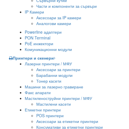
Сървърни кутии
Части и компоненти за сървъри
IP Камери
Аксесоари за IP камери
Аналогови камери
Powerline адаптери
PON Terminal
PoE инжектори
Комуникационни модули
Принтери и скенери
Лазерни принтери / МФУ
Аксесоари за принтери
Барабанни модули
Тонер касети
Машини за лазерно гравиране
Факс апарати
Мастиленоструйни принтери / МФУ
Мастилени касети
Етикетни принтери
POS принтери
Аксесоари за етикетни принтери
Консумативи за етикетни принтери