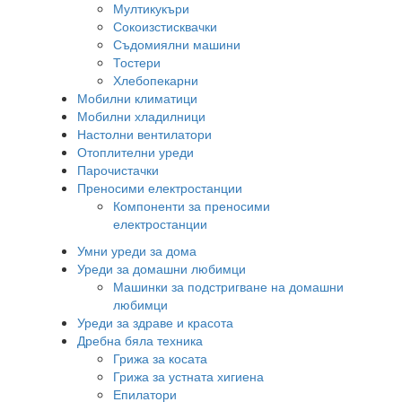
Мултикукъри
Сокоизстисквачки
Съдомиялни машини
Тостери
Хлебопекарни
Мобилни климатици
Мобилни хладилници
Настолни вентилатори
Отоплителни уреди
Парочистачки
Преносими електростанции
Компоненти за преносими
електростанции
Умни уреди за дома
Уреди за домашни любимци
Машинки за подстригване на домашни
любимци
Уреди за здраве и красота
Дребна бяла техника
Грижа за косата
Грижа за устната хигиена
Епилатори