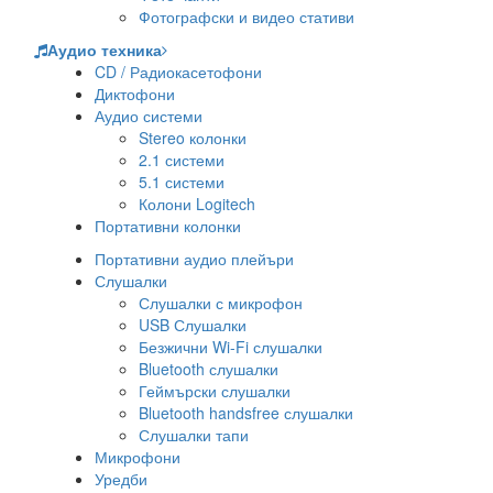
Фотографски и видео стативи
Аудио техника
CD / Радиокасетофони
Диктофони
Аудио системи
Stereo колонки
2.1 системи
5.1 системи
Колони Logitech
Портативни колонки
Портативни аудио плейъри
Слушалки
Слушалки с микрофон
USB Слушалки
Безжични Wi-Fi слушалки
Bluetooth слушалки
Геймърски слушалки
Bluetooth handsfree слушалки
Слушалки тапи
Микрофони
Уредби