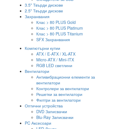
3.5" Твърди дискове
2.5" Твърди дискове
Захранвания
Клас > 80 PLUS Gold
Клас > 80 PLUS Platinum
Клас > 80 PLUS Titanium
SFX Захранвания
Компютърни кутии
ATX / E-ATX / XL-ATX
Micro-ATX / Mini-ITX
RGB LED светлини
Вентилатори
Антивибрационни елементи за
вентилатори
Контролери за вентилатори
Решетки за вентилатори
Филтри за вентилатори
Оптични устройства
DVD Записвачки
Blu-Ray Записвачки
PC Аксесоари
LED Ленти