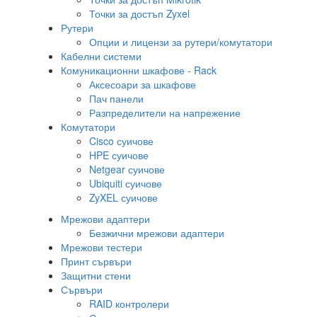
Точки за достъп Zyxel
Рутери
Опции и лицензи за рутери/комутатори
Кабелни системи
Комуникационни шкафове - Rack
Аксесоари за шкафове
Пач панели
Разпределители на напрежение
Комутатори
Cisco суичове
HPE суичове
Netgear суичове
Ubiquiti суичове
ZyXEL суичове
Мрежови адаптери
Безжични мрежови адаптери
Мрежови тестери
Принт сървъри
Защитни стени
Сървъри
RAID контролери