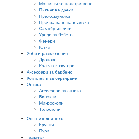
Машинки за подстригване
Пилинг на дрехи
Прахосмукачки
Пречистване на въздуха
Самобръсначки
Уреди за бебето
Фенери
Ютии
Хоби и развлечения
Дронове
Колела и скутери
Аксесоари за барбекю
Комплекти за сервиране
Оптика
Аксесоари за оптика
Бинокли
Микроскопи
Телескопи
Осветителни тела
Крушки
Пури
Таймери