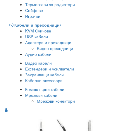
Термоглави за радиатори
Сейфове
Играчки
Кабели и преходници
KVM Суичове
USB кабели
Адаптери и преходници
Видео преходници
Аудио кабели
Видео кабели
Екстендери и усилватели
Захранващи кабели
Кабелни аксесоари
Компютърни кабели
Мрежови кабели
Мрежови конектори