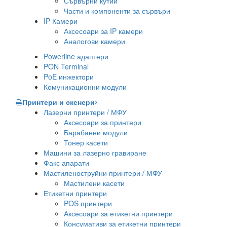
Сървърни кутии
Части и компоненти за сървъри
IP Камери
Аксесоари за IP камери
Аналогови камери
Powerline адаптери
PON Terminal
PoE инжектори
Комуникационни модули
Принтери и скенери
Лазерни принтери / МФУ
Аксесоари за принтери
Барабанни модули
Тонер касети
Машини за лазерно гравиране
Факс апарати
Мастиленоструйни принтери / МФУ
Мастилени касети
Етикетни принтери
POS принтери
Аксесоари за етикетни принтери
Консумативи за етикетни принтери