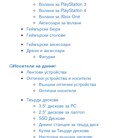
Волани за PlayStation 3
Волани за PlayStation 4
Волани за Xbox One
Аксесоари за волани
Геймърски бюра
Геймърски столове
Геймърски аксесоари
Дрехи и аксесоари
Фигурки
Носители на данни
Лентови устройства
Оптични устройства и носители
Външни оптични устройства
Оптични носители
Твърди дискове
3.5" дискове за PC
2.5" дискове за лаптоп
SSD Дискове
Докинг станция за твърд диск
Кутии за Твърди дискове
Настолни външни дискове