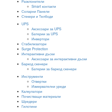
Разклонители
Smart контакти
Соларни Панели
Стекери и Телбоди
UPS
Аксесоари за UPS
Батерии за UPS
Инвертори
Стабилизатори
Surge Protection
Интерактивни дъски
Аксесоари за интерактивни дъски
Баркод скенери
Батерии за баркод скенери
Инструменти
Отвертки
Измервателни уреди
Калкулатори
Почистващи материали
Шредери
Гилотини