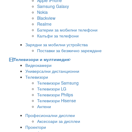
Apple iPhone
Samsung Galaxy
Nokia
Blackview
Realme
Батерии за мобилни телефони
Калъфи за телефони
Зарядни за мобилни устройства
Поставки за безжично зареждане
Телевизори и мултимедия
Видеокамери
Универсални дистанционни
Телевизори
Телевизори Samsung
Телевизори LG
Телевизори Philips
Телевизори Hisense
Антени
Професионални дисплеи
Аксесоари за дисплеи
Проектори