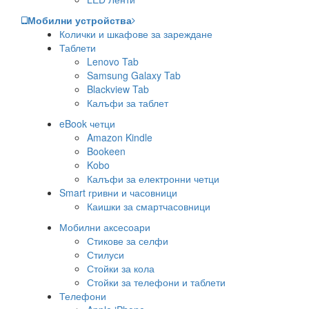
Мобилни устройства
Колички и шкафове за зареждане
Таблети
Lenovo Tab
Samsung Galaxy Tab
Blackview Tab
Калъфи за таблет
eBook четци
Amazon Kindle
Bookeen
Kobo
Калъфи за електронни четци
Smart гривни и часовници
Каишки за смартчасовници
Мобилни аксесоари
Стикове за селфи
Стилуси
Стойки за кола
Стойки за телефони и таблети
Телефони