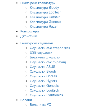
Геймърски клавиатури
Клавиатури Bloody
Клавиатури Logitech
Клавиатури Corsair
Клавиатури Genesis
Клавиатури Razer
Контролери
Джойстици
Геймърски слушалки
Слушалки със стерео жак
USB слушалки
Безжични слушалки
Слушалки със съраунд
Слушалки ASUS
Слушалки Bloody
Слушалки Corsair
Слушалки Hyperx
Слушалки Genesis
Слушалки Logitech
Слушалки Plantronics
Волани
Волани за PC