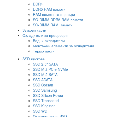
DDR4
DDR5 RAM памети
RAM памети за сървъри
SO-DIMM DDR5 RAM памети
SO-DIMM RAM Памети
Звукови карти
Охладители за процесори
Водни охладители
Монтажни елементи за охладители
Термо пасти
SSD Дискове
SSD 2.5" SATA
SSD М.2 PCIe NVMe
SSD М.2 SATA
SSD ADATA
SSD Corsair
SSD Samsung
SSD Silicon Power
SSD Transcend
SSD Kingston
SSD WD
Охладители за SSD