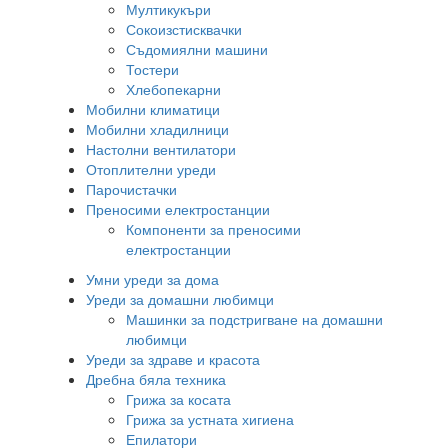
Мултикукъри
Сокоизстисквачки
Съдомиялни машини
Тостери
Хлебопекарни
Мобилни климатици
Мобилни хладилници
Настолни вентилатори
Отоплителни уреди
Парочистачки
Преносими електростанции
Компоненти за преносими
електростанции
Умни уреди за дома
Уреди за домашни любимци
Машинки за подстригване на домашни
любимци
Уреди за здраве и красота
Дребна бяла техника
Грижа за косата
Грижа за устната хигиена
Епилатори