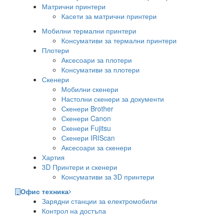
Матрични принтери
Касети за матрични принтери
Мобилни термални принтери
Консумативи за термални принтери
Плотери
Аксесоари за плотери
Консумативи за плотери
Скенери
Мобилни скенери
Настолни скенери за документи
Скенери Brother
Скенери Canon
Скенери Fujitsu
Скенери IRIScan
Аксесоари за скенери
Хартия
3D Принтери и скенери
Консумативи за 3D принтери
Офис техника
Зарядни станции за електромобили
Контрол на достъпа