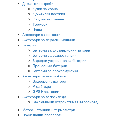
Домашни потреби
Кутии за храна
Кухненски пособия
Съдове за готвене
Термоси
Чаши
Аксесоари за контакти
Аксесоари за перални машини
Батерии
Батерии за дистанционни за кран
Батерии за радиостанции
Зарядни устройства за батерии
Преносими батерии
Батерии за прахосмукачки
Аксесоари за автомобили
Видеорегистратори
Ресийвъри
GPS Навигации
Аксесоари за велосипеди
Заключващи устройства за велосипед
Метео - станции и термометри
Почистващи препарати