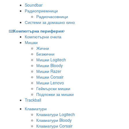
Soundbar
Радиоприемници
Радиочасовници
Системи за домашно кино
Компютърна периферия
Компютърни очила
Мишки
Жични
Безжични
Мишки Logitech
Мишки Bloody
Мишки Razer
Мишки Corsair
Мишки Lenovo
Геймърски мишки
Подложки за мишки
Trackball
Клавиатури
Клавиатури Logitech
Клавиатури Bloody
Клавиатури Corsair