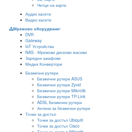
Четци на карти
Аудио касети
Видео касети
Мрежово оборудване
DVR
Gateway
IoT Устройства
NAS - Мрежови дискови масиви
Зарядни шкафове
Медиа Конвертори
Безжични рутери
Безжични рутери ASUS
Безжични рутери Zyxel
Безжични рутери Mikrotik
Безжични рутери TP-Link
ADSL Безжични рутери
Антени за безжични рутери
Точки за достъп
Точки за достъп Ubiquiti
Точки за достъп Cisco
Точки за достъп Mikrotik