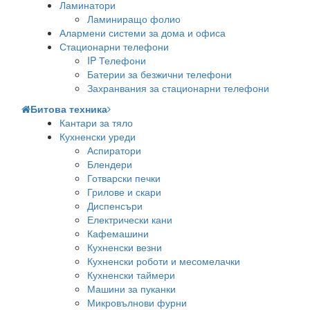
Ламинатори
Ламиниращо фолио
Алармени системи за дома и офиса
Стационарни телефони
IP Телефони
Батерии за безжични телефони
Захранвания за стационарни телефони
Битова техника
Кантари за тяло
Кухненски уреди
Аспиратори
Блендери
Готварски печки
Грилове и скари
Диспенсъри
Електрически кани
Кафемашини
Кухненски везни
Кухненски роботи и месомелачки
Кухненски таймери
Машини за пуканки
Микровълнови фурни