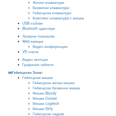
Жични клавиатури
Безжични клавиатури
Геймърски клавиатури
Комплект клавиатурa с мишка
USB хъбове
Bluetooth адаптери
Лазерни показалки
Web камери
Видео конференция
VR очила
Видео кепчъри
Графични таблети
Геймърска Зона
Геймърски мишки
Геймърски жични мишки
Геймърски безжични мишки
Мишки Bloody
Мишки Corsair
Мишки Logitech
Мишки Xtrfy
Геймърски падове