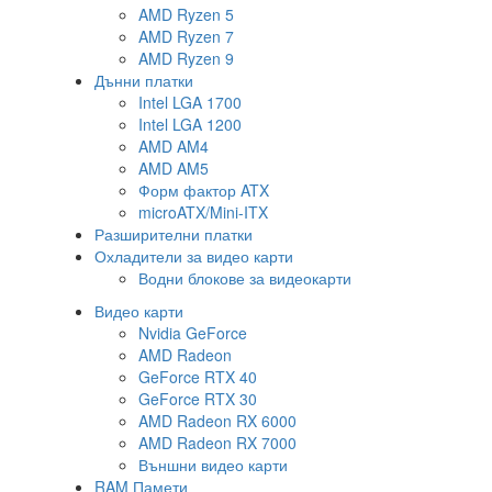
AMD Ryzen 5
AMD Ryzen 7
AMD Ryzen 9
Дънни платки
Intel LGA 1700
Intel LGA 1200
AMD AM4
AMD AM5
Форм фактор ATX
microATX/Mini-ITX
Разширителни платки
Охладители за видео карти
Водни блокове за видеокарти
Видео карти
Nvidia GeForce
AMD Radeon
GeForce RTX 40
GeForce RTX 30
AMD Radeon RX 6000
AMD Radeon RX 7000
Външни видео карти
RAM Памети