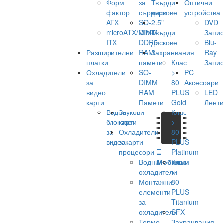
Форм
за
Твърди
Оптични
фактор
сървъри
дискове
устройства
ATX
SO-
2.5"
DVD
microATX/Mini-
DIMM
Твърди
Запис
ITX
DDR5
дискове
Blu-
Разширителни
RAM
Захранвания
Ray
платки
памети
Клас
Запис
Охладители
SO-
>
PC
за
DIMM
80
Аксесоари
видео
RAM
PLUS
LED
карти
Памети
Gold
Лент
Водни
Звукови
Клас
блокове
карти
>
за
Охладители
80
видеокарти
за
PLUS
процесори
Platinum
Водни
Мобилни
Клас
охладители
>
Монтажни
80
елементи
PLUS
за
Titanium
охладители
SFX
Термо
Захранвания