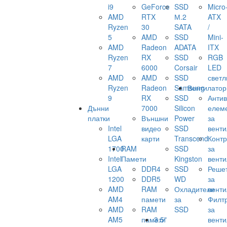
i9
GeForce
SSD
Micro
AMD
RTX
М.2
ATX
Ryzen
30
SATA
/
5
AMD
SSD
Mini-
AMD
Radeon
ADATA
ITX
Ryzen
RX
SSD
RGB
7
6000
Corsair
LED
AMD
AMD
SSD
светл
Ryzen
Radeon
Samsung
Вентилатор
9
RX
SSD
Анти
Дънни
7000
Silicon
елем
платки
Външни
Power
за
Intel
видео
SSD
венти
LGA
карти
Transcend
Конт
1700
RAM
SSD
за
Intel
Памети
Kingston
венти
LGA
DDR4
SSD
Реше
1200
DDR5
WD
за
AMD
RAM
Охладители
венти
AM4
памети
за
Филт
AMD
RAM
SSD
за
AM5
памети
3.5"
венти