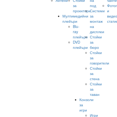
Антени
Стойки
на
чанти
за
под
Фото
проектори
Системи
и
Мултимедийни
за
виде
плейъри
монтаж
стати
Blu-
на
ray
дисплеи
плейъри
Стойки
DVD
за
плейъри
бюро
Стойки
за
говорители
Стойки
за
стена
Стойки
за
таван
Конзоли
за
игри
Игри