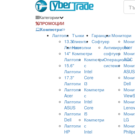
Категории
ПРОМОЦИИ
Компютри
Лаптопи
Тънки
Гаранции
Монитори
13.3"
клиенти
Софтуер
Мони
Лаптопи
Настолни
Антивирусен
Acer
14"
Компютри
софтуер
Мони
Лаптопи
Компютри
Операционни
AOC
15.6"
с
системи
Мони
Лаптопи
Intel
ASUS
17.3"
Core
Мони
Лаптопи
i3
Dell
Лаптопи
Компютри
Мони
Acer
с
ViewS
Лаптопи
Intel
Мони
ASUS
Core
Leno
Лаптопи
i5
Мони
Dell
Компютри
LG
Лаптопи
с
Мони
HP
Intel
Philip