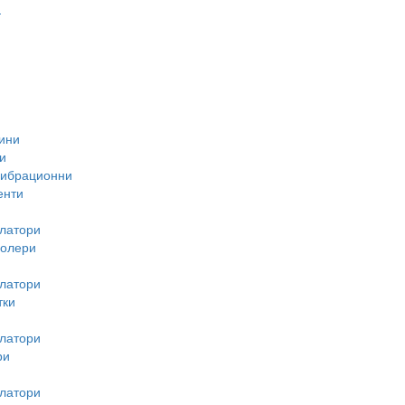
-
ини
и
вибрационни
енти
латори
ролери
латори
тки
латори
ри
латори