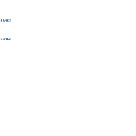
вачки
вачки
и