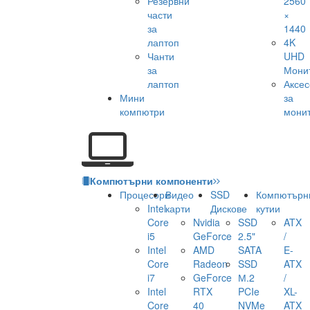
Резервни
2560
части
×
за
1440
лаптоп
4K
Чанти
UHD
за
Мони
лаптоп
Аксе
Мини
за
компютри
мони
Компютърни компоненти
Процесори
Видео
SSD
Компютърн
Intel
карти
Дискове
кутии
Core
Nvidia
SSD
ATX
i5
GeForce
2.5"
/
Intel
AMD
SATA
E-
Core
Radeon
SSD
ATX
i7
GeForce
М.2
/
Intel
RTX
PCIe
XL-
Core
40
NVMe
ATX