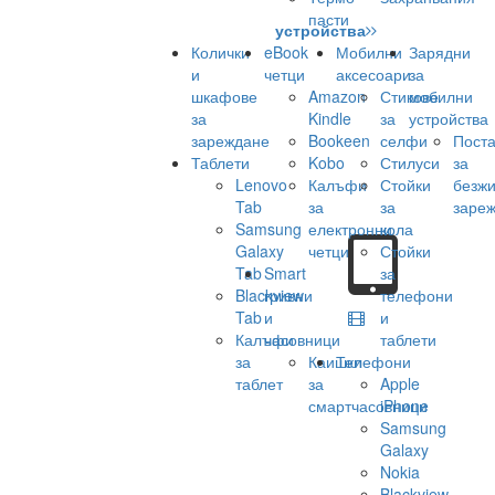
пасти
устройства
Колички
eBook
Мобилни
Зарядни
и
четци
аксесоари
за
шкафове
Amazon
Стикове
мобилни
за
Kindle
за
устройства
зареждане
Bookeen
селфи
Поста
Таблети
Kobo
Стилуси
за
Lenovo
Калъфи
Стойки
безж
Tab
за
за
заре
Samsung
електронни
кола
Galaxy
четци
Стойки
Tab
Smart
за
Blackview
гривни
телефони
Tab
и
и
Калъфи
часовници
таблети
за
Каишки
Телефони
таблет
за
Apple
смартчасовници
iPhone
Samsung
Galaxy
Nokia
Blackview