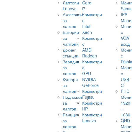
Лаптопи
Core
Мони
Lenovo
i7
Sams
Аксесоари
Компютри
IPS
за
с
Мони
лаптоп
Intel
Мони
Батерии
Xeon
с
за
Компютри
VGA
лаптопи
с
вход
Докинг
AMD
Мони
станции
Radeon
с
Зарядни
Компютри
Displ
за
с
Мони
лаптоп
GPU
с
Куфари
NVIDIA
USB-
за
GeForce
C
лаптоп
Компютри
FHD
Подложки
Fujitsu
Мони
за
Компютри
1920
лаптоп
HP
×
Раници
Компютри
1080
за
Lenovo
QHD
лаптоп
Мони