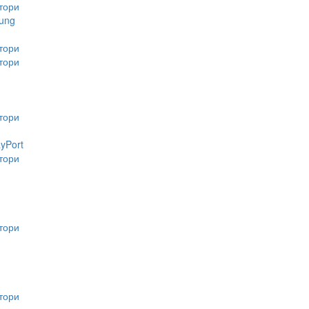
тори
ung
тори
тори
тори
ayPort
тори
тори
тори