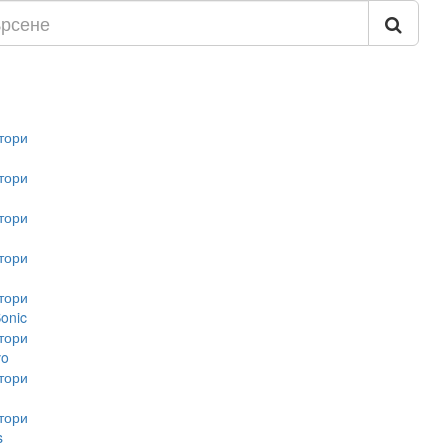
тори
тори
тори
тори
тори
onic
тори
vo
тори
тори
s