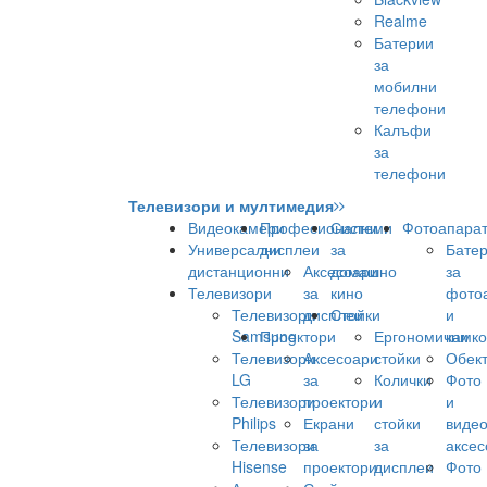
Realme
Батерии
за
мобилни
телефони
Калъфи
за
телефони
Телевизори и мултимедия
Видеокамери
Професионални
Системи
Фотоапара
Универсални
дисплеи
за
Бате
дистанционни
Аксесоари
домашно
за
Телевизори
за
кино
фото
Телевизори
дисплеи
Стойки
и
Samsung
Проектори
Ергономични
камк
Телевизори
Аксесоари
стойки
Обек
LG
за
Колички
Фото
Телевизори
проектори
и
и
Philips
Екрани
стойки
виде
Телевизори
за
за
аксес
Hisense
проектори
дисплеи
Фото