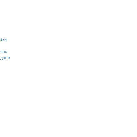
вки
ично
ждане