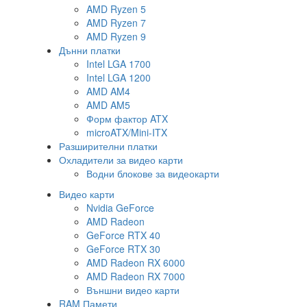
AMD Ryzen 5
AMD Ryzen 7
AMD Ryzen 9
Дънни платки
Intel LGA 1700
Intel LGA 1200
AMD AM4
AMD AM5
Форм фактор ATX
microATX/Mini-ITX
Разширителни платки
Охладители за видео карти
Водни блокове за видеокарти
Видео карти
Nvidia GeForce
AMD Radeon
GeForce RTX 40
GeForce RTX 30
AMD Radeon RX 6000
AMD Radeon RX 7000
Външни видео карти
RAM Памети