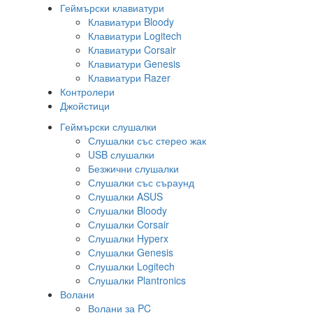
Геймърски клавиатури
Клавиатури Bloody
Клавиатури Logitech
Клавиатури Corsair
Клавиатури Genesis
Клавиатури Razer
Контролери
Джойстици
Геймърски слушалки
Слушалки със стерео жак
USB слушалки
Безжични слушалки
Слушалки със съраунд
Слушалки ASUS
Слушалки Bloody
Слушалки Corsair
Слушалки Hyperx
Слушалки Genesis
Слушалки Logitech
Слушалки Plantronics
Волани
Волани за PC