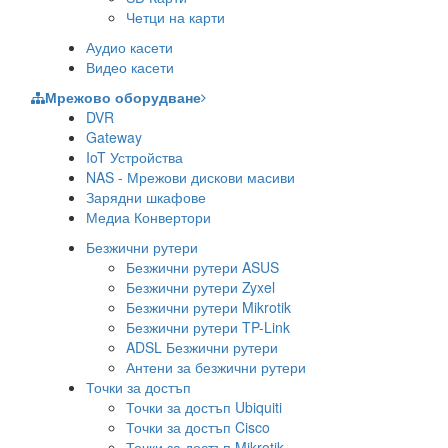
Четци на карти
Аудио касети
Видео касети
Мрежово оборудване
DVR
Gateway
IoT Устройства
NAS - Мрежови дискови масиви
Зарядни шкафове
Медиа Конвертори
Безжични рутери
Безжични рутери ASUS
Безжични рутери Zyxel
Безжични рутери Mikrotik
Безжични рутери TP-Link
ADSL Безжични рутери
Антени за безжични рутери
Точки за достъп
Точки за достъп Ubiquiti
Точки за достъп Cisco
Точки за достъп Mikrotik