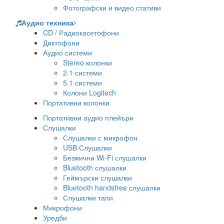
Фотографски и видео стативи
Аудио техника
CD / Радиокасетофони
Диктофони
Аудио системи
Stereo колонки
2.1 системи
5.1 системи
Колони Logitech
Портативни колонки
Портативни аудио плейъри
Слушалки
Слушалки с микрофон
USB Слушалки
Безжични Wi-Fi слушалки
Bluetooth слушалки
Геймърски слушалки
Bluetooth handsfree слушалки
Слушалки тапи
Микрофони
Уредби