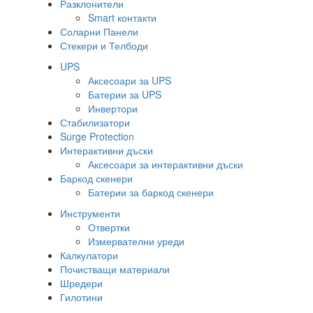
Разклонители
Smart контакти
Соларни Панели
Стекери и Телбоди
UPS
Аксесоари за UPS
Батерии за UPS
Инвертори
Стабилизатори
Surge Protection
Интерактивни дъски
Аксесоари за интерактивни дъски
Баркод скенери
Батерии за баркод скенери
Инструменти
Отвертки
Измервателни уреди
Калкулатори
Почистващи материали
Шредери
Гилотини