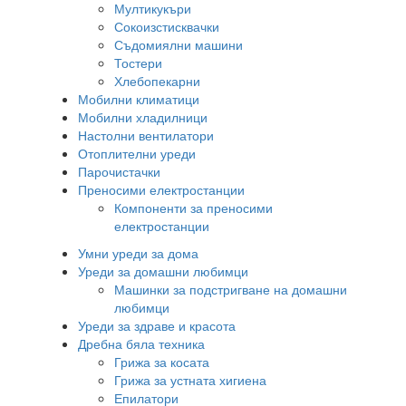
Мултикукъри
Сокоизстисквачки
Съдомиялни машини
Тостери
Хлебопекарни
Мобилни климатици
Мобилни хладилници
Настолни вентилатори
Отоплителни уреди
Парочистачки
Преносими електростанции
Компоненти за преносими
електростанции
Умни уреди за дома
Уреди за домашни любимци
Машинки за подстригване на домашни
любимци
Уреди за здраве и красота
Дребна бяла техника
Грижа за косата
Грижа за устната хигиена
Епилатори