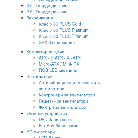
3.5" Твърди дискове
2.5" Твърди дискове
Захранвания
Клас > 80 PLUS Gold
Клас > 80 PLUS Platinum
Клас > 80 PLUS Titanium
SFX Захранвания
Компютърни кутии
ATX / E-ATX / XL-ATX
Micro-ATX / Mini-ITX
RGB LED светлини
Вентилатори
Антивибрационни елементи за
вентилатори
Контролери за вентилатори
Решетки за вентилатори
Филтри за вентилатори
Оптични устройства
DVD Записвачки
Blu-Ray Записвачки
PC Аксесоари
LED Ленти