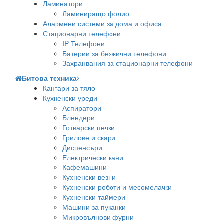
Ламинатори
Ламиниращо фолио
Алармени системи за дома и офиса
Стационарни телефони
IP Телефони
Батерии за безжични телефони
Захранвания за стационарни телефони
Битова техника
Кантари за тяло
Кухненски уреди
Аспиратори
Блендери
Готварски печки
Грилове и скари
Диспенсъри
Електрически кани
Кафемашини
Кухненски везни
Кухненски роботи и месомелачки
Кухненски таймери
Машини за пуканки
Микровълнови фурни