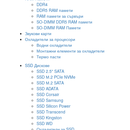
DDR4
DDR5 RAM памети
RAM памети за сървъри
SO-DIMM DDR5 RAM памети
SO-DIMM RAM Памети
Звукови карти
Охладители за процесори
Водни охладители
Монтажни елементи за охладители
Термо пасти
SSD Дискове
SSD 2.5" SATA
SSD М.2 PCIe NVMe
SSD М.2 SATA
SSD ADATA
SSD Corsair
SSD Samsung
SSD Silicon Power
SSD Transcend
SSD Kingston
SSD WD
Охладители за SSD