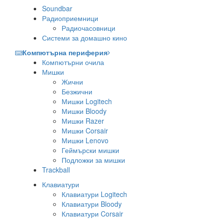
Soundbar
Радиоприемници
Радиочасовници
Системи за домашно кино
Компютърна периферия
Компютърни очила
Мишки
Жични
Безжични
Мишки Logitech
Мишки Bloody
Мишки Razer
Мишки Corsair
Мишки Lenovo
Геймърски мишки
Подложки за мишки
Trackball
Клавиатури
Клавиатури Logitech
Клавиатури Bloody
Клавиатури Corsair