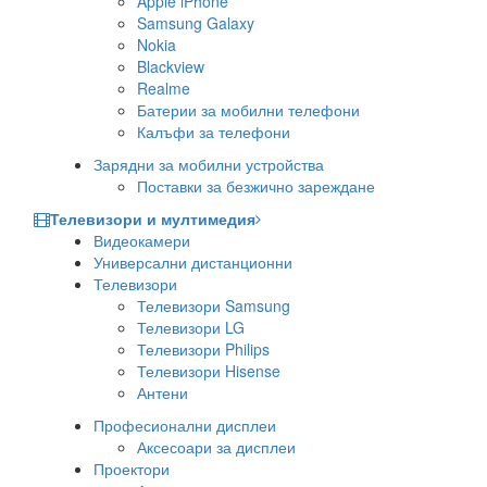
Apple iPhone
Samsung Galaxy
Nokia
Blackview
Realme
Батерии за мобилни телефони
Калъфи за телефони
Зарядни за мобилни устройства
Поставки за безжично зареждане
Телевизори и мултимедия
Видеокамери
Универсални дистанционни
Телевизори
Телевизори Samsung
Телевизори LG
Телевизори Philips
Телевизори Hisense
Антени
Професионални дисплеи
Аксесоари за дисплеи
Проектори