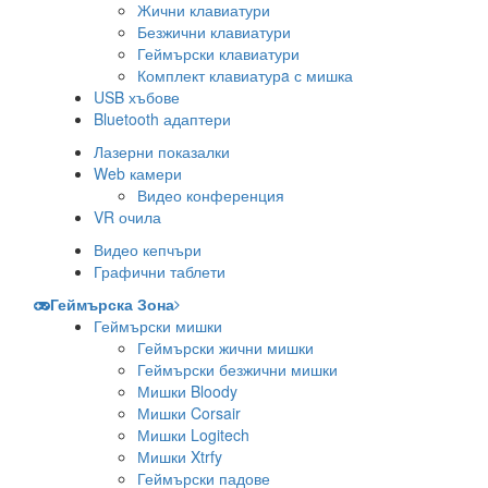
Жични клавиатури
Безжични клавиатури
Геймърски клавиатури
Комплект клавиатурa с мишка
USB хъбове
Bluetooth адаптери
Лазерни показалки
Web камери
Видео конференция
VR очила
Видео кепчъри
Графични таблети
Геймърска Зона
Геймърски мишки
Геймърски жични мишки
Геймърски безжични мишки
Мишки Bloody
Мишки Corsair
Мишки Logitech
Мишки Xtrfy
Геймърски падове