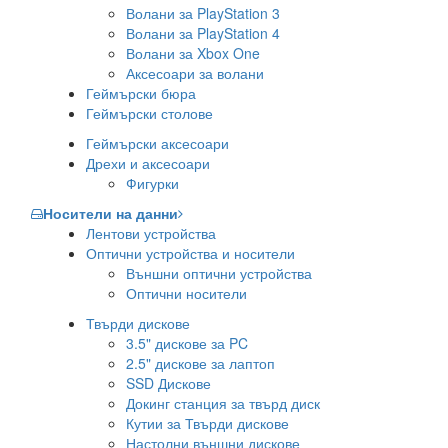
Волани за PlayStation 3
Волани за PlayStation 4
Волани за Xbox One
Аксесоари за волани
Геймърски бюра
Геймърски столове
Геймърски аксесоари
Дрехи и аксесоари
Фигурки
Носители на данни
Лентови устройства
Оптични устройства и носители
Външни оптични устройства
Оптични носители
Твърди дискове
3.5" дискове за PC
2.5" дискове за лаптоп
SSD Дискове
Докинг станция за твърд диск
Кутии за Твърди дискове
Настолни външни дискове