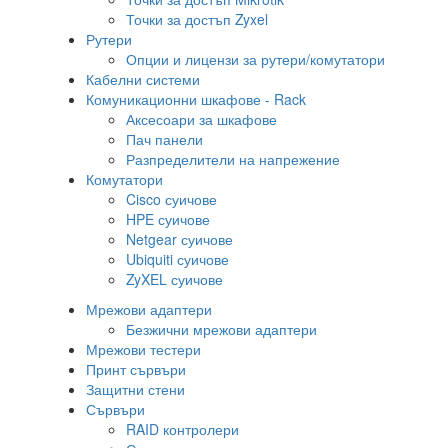
Точки за достъп Zyxel
Рутери
Опции и лицензи за рутери/комутатори
Кабелни системи
Комуникационни шкафове - Rack
Аксесоари за шкафове
Пач панели
Разпределители на напрежение
Комутатори
Cisco суичове
HPE суичове
Netgear суичове
Ubiquiti суичове
ZyXEL суичове
Мрежови адаптери
Безжични мрежови адаптери
Мрежови тестери
Принт сървъри
Защитни стени
Сървъри
RAID контролери