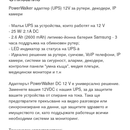
PowerWalker адаптер (UPS) 12V за рутери, декодери, IP
камери
- Малък UPS за устройства, които работят на 12 V
- 25 W/ 2.1A DC
- 2.6 Ah (2600 mAh) литиево-йонна батерия Samsung - 3
часа поддръжка на обикновен рутер;
- LED индикатор за статуса на UPS-a
- Идеално решение за рутери, суичове, VoIP телефони, IP
камери, системи за сигурност, аларми, декодери,
контролни панели "умна къща", медия плеъри,
медицински монитори и т.н
Адаптерът PowerWalker DC 12 V е универсално решение.
Заменете вашия 12VDC с нашия UPS, за да защитите
вашите устройства от спиране на тока. Така ще
предотвратите прекъсване на видео разговори или
синхронизиране на данни, ще защитите здравето и
имуществото си, като поддържате работещи всички
необходими системи за мониторинг.
Технически характеристики: