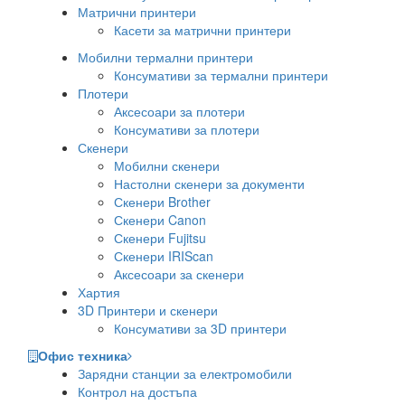
Матрични принтери
Касети за матрични принтери
Мобилни термални принтери
Консумативи за термални принтери
Плотери
Аксесоари за плотери
Консумативи за плотери
Скенери
Мобилни скенери
Настолни скенери за документи
Скенери Brother
Скенери Canon
Скенери Fujitsu
Скенери IRIScan
Аксесоари за скенери
Хартия
3D Принтери и скенери
Консумативи за 3D принтери
Офис техника
Зарядни станции за електромобили
Контрол на достъпа