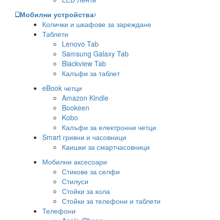
Мобилни устройства
Колички и шкафове за зареждане
Таблети
Lenovo Tab
Samsung Galaxy Tab
Blackview Tab
Калъфи за таблет
eBook четци
Amazon Kindle
Bookeen
Kobo
Калъфи за електронни четци
Smart гривни и часовници
Каишки за смартчасовници
Мобилни аксесоари
Стикове за селфи
Стилуси
Стойки за кола
Стойки за телефони и таблети
Телефони