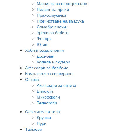
Машинки за подстригване
Пилинг на дрехи
Прахосмукачки
Пречистване на въздуха
Самобръсначки
Уреди за бебето
Фенери
Ютии
Хоби и развлечения
Дронове
Колела и скутери
Аксесоари за барбекю
Комплекти за сервиране
Оптика
Аксесоари за оптика
Бинокли
Микроскопи
Телескопи
Осветителни тела
Крушки
Пури
Таймери