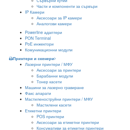
Сървърни кутии
Части и компоненти за сървъри
IP Камери
Аксесоари за IP камери
Аналогови камери
Powerline адаптери
PON Terminal
PoE инжектори
Комуникационни модули
Принтери и скенери
Лазерни принтери / МФУ
Аксесоари за принтери
Барабанни модули
Тонер касети
Машини за лазерно гравиране
Факс апарати
Мастиленоструйни принтери / МФУ
Мастилени касети
Етикетни принтери
POS принтери
Аксесоари за етикетни принтери
Консумативи за етикетни принтери