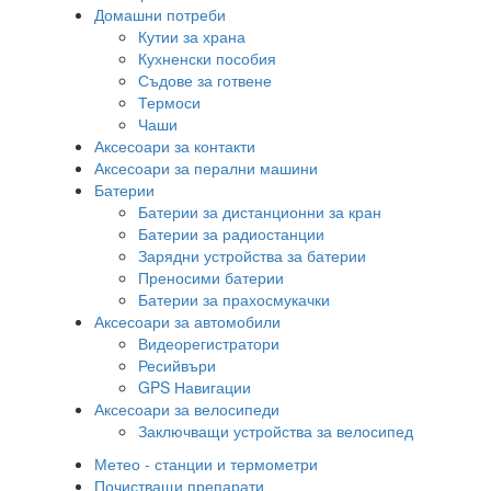
Домашни потреби
Кутии за храна
Кухненски пособия
Съдове за готвене
Термоси
Чаши
Аксесоари за контакти
Аксесоари за перални машини
Батерии
Батерии за дистанционни за кран
Батерии за радиостанции
Зарядни устройства за батерии
Преносими батерии
Батерии за прахосмукачки
Аксесоари за автомобили
Видеорегистратори
Ресийвъри
GPS Навигации
Аксесоари за велосипеди
Заключващи устройства за велосипед
Метео - станции и термометри
Почистващи препарати