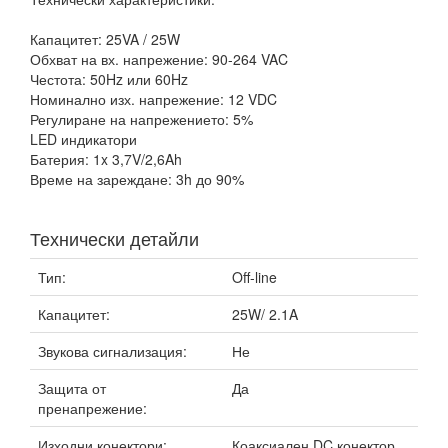
Капацитет: 25VA / 25W
Обхват на вх. напрежение: 90-264 VAC
Честота: 50Hz или 60Hz
Номинално изх. напрежение: 12 VDC
Регулиране на напрежението: 5%
LED индикатори
Батерия: 1x 3,7V/2,6Ah
Време на зареждане: 3h до 90%
Технически детайли
Тип:
Off-line
Капацитет:
25W/ 2.1A
Звукова сигнализация:
Не
Защита от
Да
пренапрежение:
Изходни конектори:
Коаксиален DC конектор