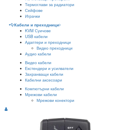
Термоглави за радиатори
Сейфове
Играчки
Кабели и преходници
KVM Суичове
USB кабели
Адаптери и преходници
Видео преходници
Аудио кабели
Видео кабели
Екстендери и усилватели
Захранващи кабели
Кабелни аксесоари
Компютърни кабели
Мрежови кабели
Мрежови конектори