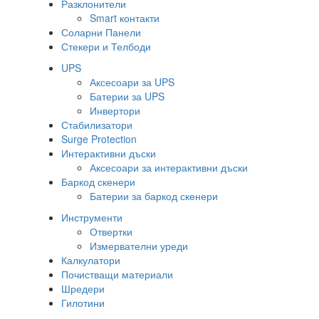
Разклонители
Smart контакти
Соларни Панели
Стекери и Телбоди
UPS
Аксесоари за UPS
Батерии за UPS
Инвертори
Стабилизатори
Surge Protection
Интерактивни дъски
Аксесоари за интерактивни дъски
Баркод скенери
Батерии за баркод скенери
Инструменти
Отвертки
Измервателни уреди
Калкулатори
Почистващи материали
Шредери
Гилотини