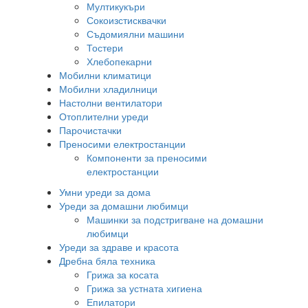
Мултикукъри
Сокоизстисквачки
Съдомиялни машини
Тостери
Хлебопекарни
Мобилни климатици
Мобилни хладилници
Настолни вентилатори
Отоплителни уреди
Парочистачки
Преносими електростанции
Компоненти за преносими
електростанции
Умни уреди за дома
Уреди за домашни любимци
Машинки за подстригване на домашни
любимци
Уреди за здраве и красота
Дребна бяла техника
Грижа за косата
Грижа за устната хигиена
Епилатори