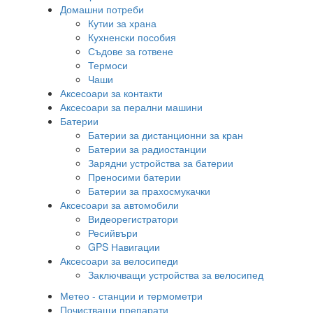
Домашни потреби
Кутии за храна
Кухненски пособия
Съдове за готвене
Термоси
Чаши
Аксесоари за контакти
Аксесоари за перални машини
Батерии
Батерии за дистанционни за кран
Батерии за радиостанции
Зарядни устройства за батерии
Преносими батерии
Батерии за прахосмукачки
Аксесоари за автомобили
Видеорегистратори
Ресийвъри
GPS Навигации
Аксесоари за велосипеди
Заключващи устройства за велосипед
Метео - станции и термометри
Почистващи препарати