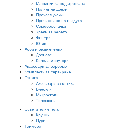
Машинки за подстригване
Пилинг на дрехи
Прахосмукачки
Пречистване на въздуха
Самобръсначки
Уреди за бебето
Фенери
Ютии
Хоби и развлечения
Дронове
Колела и скутери
Аксесоари за барбекю
Комплекти за сервиране
Оптика
Аксесоари за оптика
Бинокли
Микроскопи
Телескопи
Осветителни тела
Крушки
Пури
Таймери