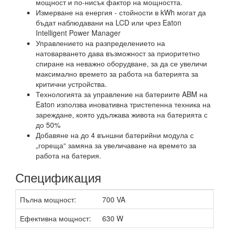
мощност и по-нисък фактор на мощността.
Измерване на енергия - стойности в kWh могат да
бъдат наблюдавани на LCD или чрез Eaton
Intelligent Power Manager
Управлението на разпределението на
натоварването дава възможност за приоритетно
спиране на неважно оборудване, за да се увеличи
максимално времето за работа на батерията за
критични устройства.
Технологията за управление на батериите ABM на
Eaton използва иновативна тристепенна техника на
зареждане, която удължава живота на батерията с
до 50%
Добавяне на до 4 външни батерийни модула с
„гореща“ замяна за увеличаване на времето за
работа на батерия.
Спецификация
Пълна мощност:
700 VA
Ефективна мощност:
630 W