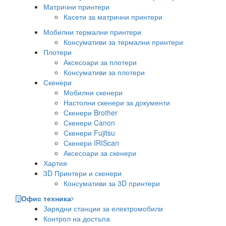
Матрични принтери
Касети за матрични принтери
Мобилни термални принтери
Консумативи за термални принтери
Плотери
Аксесоари за плотери
Консумативи за плотери
Скенери
Мобилни скенери
Настолни скенери за документи
Скенери Brother
Скенери Canon
Скенери Fujitsu
Скенери IRIScan
Аксесоари за скенери
Хартия
3D Принтери и скенери
Консумативи за 3D принтери
Офис техника
Зарядни станции за електромобили
Контрол на достъпа