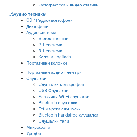
Фотографски и видео стативи
Аудио техника
CD / Радиокасетофони
Диктофони
Аудио системи
Stereo колонки
2.1 системи
5.1 системи
Колони Logitech
Портативни колонки
Портативни аудио плейъри
Слушалки
Слушалки с микрофон
USB Слушалки
Безжични Wi-Fi слушалки
Bluetooth слушалки
Геймърски слушалки
Bluetooth handsfree слушалки
Слушалки тапи
Микрофони
Уредби