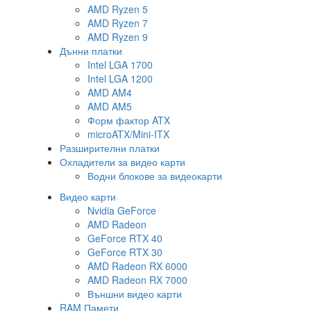
AMD Ryzen 5
AMD Ryzen 7
AMD Ryzen 9
Дънни платки
Intel LGA 1700
Intel LGA 1200
AMD AM4
AMD AM5
Форм фактор ATX
microATX/Mini-ITX
Разширителни платки
Охладители за видео карти
Водни блокове за видеокарти
Видео карти
Nvidia GeForce
AMD Radeon
GeForce RTX 40
GeForce RTX 30
AMD Radeon RX 6000
AMD Radeon RX 7000
Външни видео карти
RAM Памети