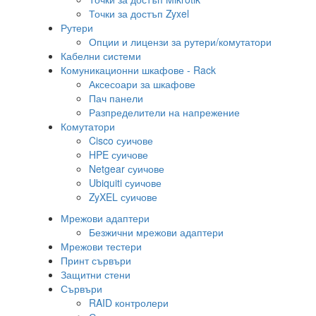
Точки за достъп Zyxel
Рутери
Опции и лицензи за рутери/комутатори
Кабелни системи
Комуникационни шкафове - Rack
Аксесоари за шкафове
Пач панели
Разпределители на напрежение
Комутатори
Cisco суичове
HPE суичове
Netgear суичове
Ubiquiti суичове
ZyXEL суичове
Мрежови адаптери
Безжични мрежови адаптери
Мрежови тестери
Принт сървъри
Защитни стени
Сървъри
RAID контролери