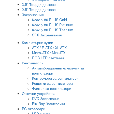
3.5" Твърди дискове
2.5" Твърди дискове
Захранвания
Клас > 80 PLUS Gold
Клас > 80 PLUS Platinum
Клас > 80 PLUS Titanium
SFX Захранвания
Компютърни кутии
ATX / E-ATX / XL-ATX
Micro-ATX / Mini-ITX
RGB LED светлини
Вентилатори
Антивибрационни елементи за
вентилатори
Контролери за вентилатори
Решетки за вентилатори
Филтри за вентилатори
Оптични устройства
DVD Записвачки
Blu-Ray Записвачки
PC Аксесоари
LED Ленти