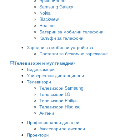
Apple iPhone
Samsung Galaxy
Nokia
Blackview
Realme
Батерии за мобилни телефони
Калъфи за телефони
Зарядни за мобилни устройства
Поставки за безжично зареждане
Телевизори и мултимедия
Видеокамери
Универсални дистанционни
Телевизори
Телевизори Samsung
Телевизори LG
Телевизори Philips
Телевизори Hisense
Антени
Професионални дисплеи
Аксесоари за дисплеи
Проектори