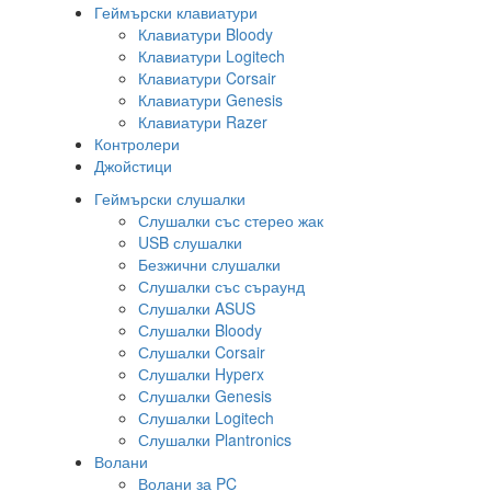
Геймърски клавиатури
Клавиатури Bloody
Клавиатури Logitech
Клавиатури Corsair
Клавиатури Genesis
Клавиатури Razer
Контролери
Джойстици
Геймърски слушалки
Слушалки със стерео жак
USB слушалки
Безжични слушалки
Слушалки със съраунд
Слушалки ASUS
Слушалки Bloody
Слушалки Corsair
Слушалки Hyperx
Слушалки Genesis
Слушалки Logitech
Слушалки Plantronics
Волани
Волани за PC