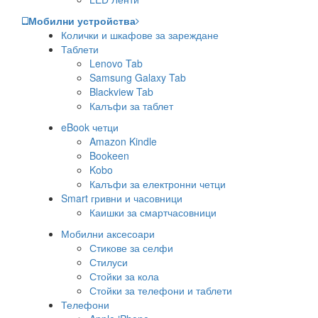
Мобилни устройства
Колички и шкафове за зареждане
Таблети
Lenovo Tab
Samsung Galaxy Tab
Blackview Tab
Калъфи за таблет
eBook четци
Amazon Kindle
Bookeen
Kobo
Калъфи за електронни четци
Smart гривни и часовници
Каишки за смартчасовници
Мобилни аксесоари
Стикове за селфи
Стилуси
Стойки за кола
Стойки за телефони и таблети
Телефони