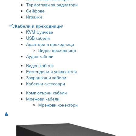
Термоглави за радиатори
Сейфове
Играчки
Кабели и преходници
KVM Суичове
USB кабели
Адаптери и преходници
Видео преходници
Аудио кабели
Видео кабели
Екстендери и усилватели
Захранващи кабели
Кабелни аксесоари
Компютърни кабели
Мрежови кабели
Мрежови конектори