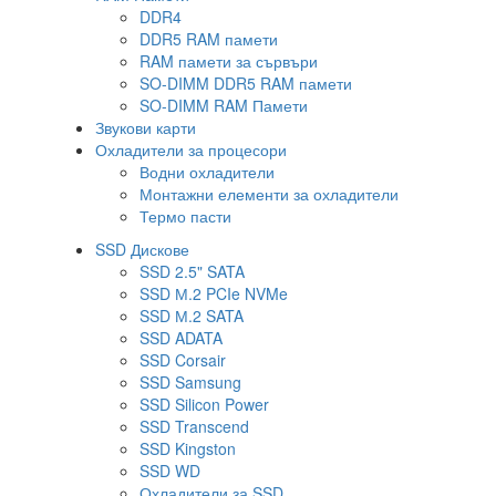
DDR4
DDR5 RAM памети
RAM памети за сървъри
SO-DIMM DDR5 RAM памети
SO-DIMM RAM Памети
Звукови карти
Охладители за процесори
Водни охладители
Монтажни елементи за охладители
Термо пасти
SSD Дискове
SSD 2.5" SATA
SSD М.2 PCIe NVMe
SSD М.2 SATA
SSD ADATA
SSD Corsair
SSD Samsung
SSD Silicon Power
SSD Transcend
SSD Kingston
SSD WD
Охладители за SSD