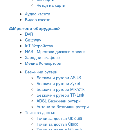
Четци на карти
Аудио касети
Видео касети
Мрежово оборудване
DVR
Gateway
IoT Устройства
NAS - Мрежови дискови масиви
Зарядни шкафове
Медиа Конвертори
Безжични рутери
Безжични рутери ASUS
Безжични рутери Zyxel
Безжични рутери Mikrotik
Безжични рутери TP-Link
ADSL Безжични рутери
Антени за безжични рутери
Точки за достъп
Точки за достъп Ubiquiti
Точки за достъп Cisco
Точки за достъп Mikrotik