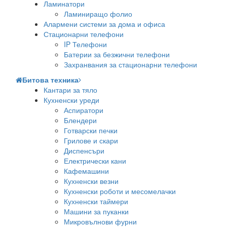
Ламинатори
Ламиниращо фолио
Алармени системи за дома и офиса
Стационарни телефони
IP Телефони
Батерии за безжични телефони
Захранвания за стационарни телефони
Битова техника
Кантари за тяло
Кухненски уреди
Аспиратори
Блендери
Готварски печки
Грилове и скари
Диспенсъри
Електрически кани
Кафемашини
Кухненски везни
Кухненски роботи и месомелачки
Кухненски таймери
Машини за пуканки
Микровълнови фурни