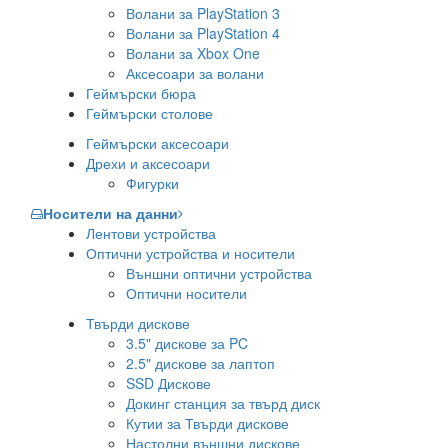
Волани за PlayStation 3
Волани за PlayStation 4
Волани за Xbox One
Аксесоари за волани
Геймърски бюра
Геймърски столове
Геймърски аксесоари
Дрехи и аксесоари
Фигурки
Носители на данни
Лентови устройства
Оптични устройства и носители
Външни оптични устройства
Оптични носители
Твърди дискове
3.5" дискове за PC
2.5" дискове за лаптоп
SSD Дискове
Докинг станция за твърд диск
Кутии за Твърди дискове
Настолни външни дискове