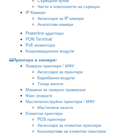
Сървърни кутии
Части и компоненти за сървъри
IP Камери
Аксесоари за IP камери
Аналогови камери
Powerline адаптери
PON Terminal
PoE инжектори
Комуникационни модули
Принтери и скенери
Лазерни принтери / МФУ
Аксесоари за принтери
Барабанни модули
Тонер касети
Машини за лазерно гравиране
Факс апарати
Мастиленоструйни принтери / МФУ
Мастилени касети
Етикетни принтери
POS принтери
Аксесоари за етикетни принтери
Консумативи за етикетни принтери