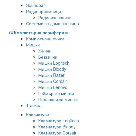
Soundbar
Радиоприемници
Радиочасовници
Системи за домашно кино
Компютърна периферия
Компютърни очила
Мишки
Жични
Безжични
Мишки Logitech
Мишки Bloody
Мишки Razer
Мишки Corsair
Мишки Lenovo
Геймърски мишки
Подложки за мишки
Trackball
Клавиатури
Клавиатури Logitech
Клавиатури Bloody
Клавиатури Corsair