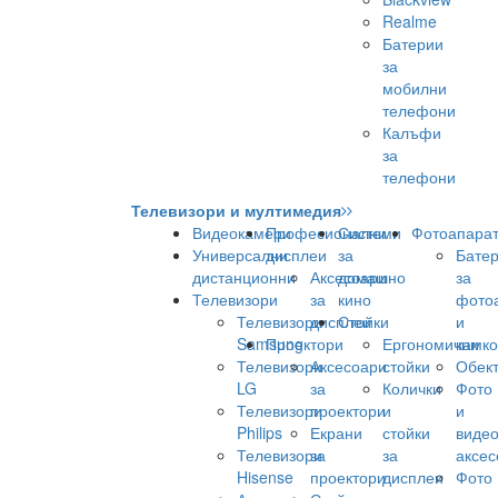
Realme
Батерии
за
мобилни
телефони
Калъфи
за
телефони
Телевизори и мултимедия
Видеокамери
Професионални
Системи
Фотоапара
Универсални
дисплеи
за
Бате
дистанционни
Аксесоари
домашно
за
Телевизори
за
кино
фото
Телевизори
дисплеи
Стойки
и
Samsung
Проектори
Ергономични
камк
Телевизори
Аксесоари
стойки
Обек
LG
за
Колички
Фото
Телевизори
проектори
и
и
Philips
Екрани
стойки
виде
Телевизори
за
за
аксес
Hisense
проектори
дисплеи
Фото