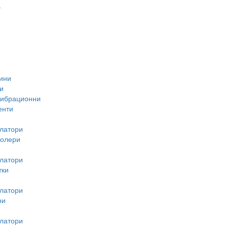
-
ини
и
вибрационни
енти
латори
ролери
латори
тки
латори
ри
латори