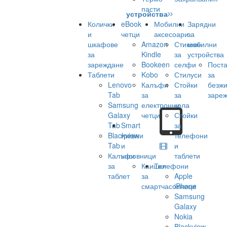
пасти
устройства
Колички
eBook
Мобилни
Зарядни
и
четци
аксесоари
за
шкафове
Amazon
Стикове
мобилни
за
Kindle
за
устройства
зареждане
Bookeen
селфи
Поста
Таблети
Kobo
Стилуси
за
Lenovo
Калъфи
Стойки
безж
Tab
за
за
заре
Samsung
електронни
кола
Galaxy
четци
Стойки
Tab
Smart
за
Blackview
гривни
телефони
Tab
и
и
Калъфи
часовници
таблети
за
Каишки
Телефони
таблет
за
Apple
смартчасовници
iPhone
Samsung
Galaxy
Nokia
Blackview