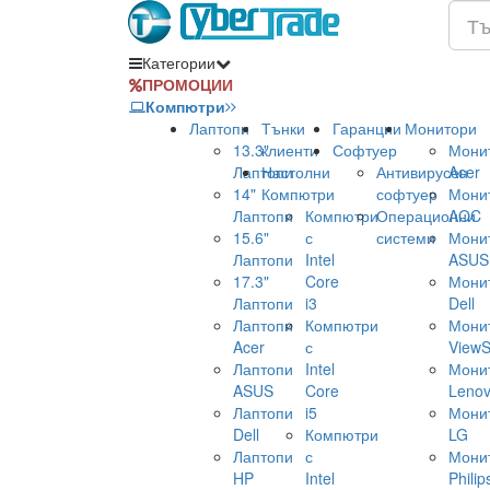
Категории
ПРОМОЦИИ
Компютри
Лаптопи
Тънки
Гаранции
Монитори
13.3"
клиенти
Софтуер
Мони
Лаптопи
Настолни
Антивирусен
Acer
14"
Компютри
софтуер
Мони
Лаптопи
Компютри
Операционни
AOC
15.6"
с
системи
Мони
Лаптопи
Intel
ASUS
17.3"
Core
Мони
Лаптопи
i3
Dell
Лаптопи
Компютри
Мони
Acer
с
ViewS
Лаптопи
Intel
Мони
ASUS
Core
Leno
Лаптопи
i5
Мони
Dell
Компютри
LG
Лаптопи
с
Мони
HP
Intel
Philip