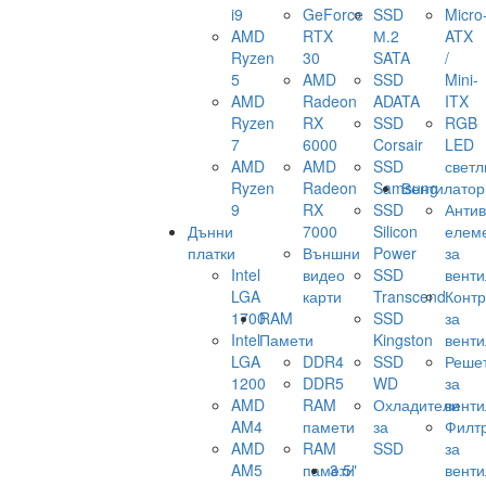
i9
GeForce
SSD
Micro
AMD
RTX
М.2
ATX
Ryzen
30
SATA
/
5
AMD
SSD
Mini-
AMD
Radeon
ADATA
ITX
Ryzen
RX
SSD
RGB
7
6000
Corsair
LED
AMD
AMD
SSD
светл
Ryzen
Radeon
Samsung
Вентилатор
9
RX
SSD
Анти
Дънни
7000
Silicon
елем
платки
Външни
Power
за
Intel
видео
SSD
венти
LGA
карти
Transcend
Конт
1700
RAM
SSD
за
Intel
Памети
Kingston
венти
LGA
DDR4
SSD
Реше
1200
DDR5
WD
за
AMD
RAM
Охладители
венти
AM4
памети
за
Филт
AMD
RAM
SSD
за
AM5
памети
3.5"
венти