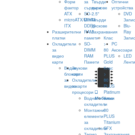
Форм
за
Твърди
Оптични
фактор
сървъри
дискове
устройства
ATX
SO-
2.5"
DVD
microATX/Mini-
DIMM
Твърди
Запис
ITX
DDR5
дискове
Blu-
Разширителни
RAM
Захранвания
Ray
платки
памети
Клас
Запис
Охладители
SO-
>
PC
за
DIMM
80
Аксесоари
видео
RAM
PLUS
LED
карти
Памети
Gold
Лент
Водни
Звукови
Клас
блокове
карти
>
за
Охладители
80
видеокарти
за
PLUS
процесори
Platinum
Водни
Мобилни
Клас
охладители
>
Монтажни
80
елементи
PLUS
за
Titanium
охладители
SFX
Термо
Захранвания