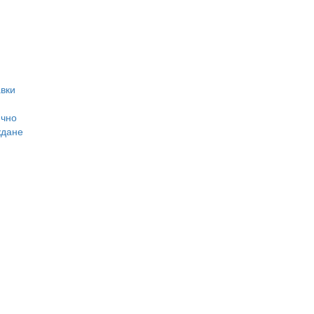
вки
ично
ждане