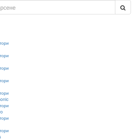
тори
тори
тори
тори
тори
onic
тори
vo
тори
тори
s