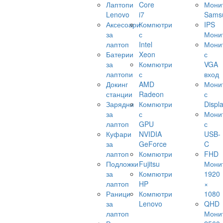
Лаптопи
Core
Мони
Lenovo
i7
Sams
Аксесоари
Компютри
IPS
за
с
Мони
лаптоп
Intel
Мони
Батерии
Xeon
с
за
Компютри
VGA
лаптопи
с
вход
Докинг
AMD
Мони
станции
Radeon
с
Зарядни
Компютри
Displ
за
с
Мони
лаптоп
GPU
с
Куфари
NVIDIA
USB-
за
GeForce
C
лаптоп
Компютри
FHD
Подложки
Fujitsu
Мони
за
Компютри
1920
лаптоп
HP
×
Раници
Компютри
1080
за
Lenovo
QHD
лаптоп
Мони