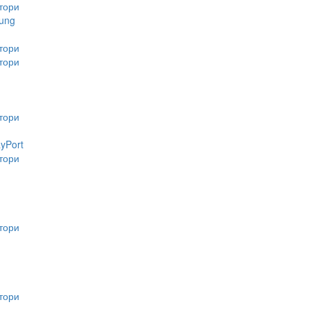
тори
ung
тори
тори
тори
ayPort
тори
тори
тори