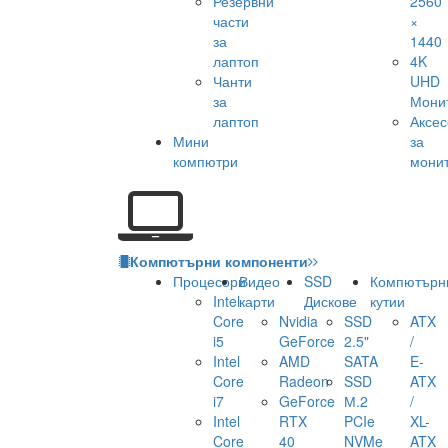
Резервни
2560
части
×
за
1440
лаптоп
4K
Чанти
UHD
за
Мони
лаптоп
Аксе
Мини
за
компютри
мони
Компютърни компоненти
Процесори
Видео
SSD
Компютърн
Intel
карти
Дискове
кутии
Core
Nvidia
SSD
ATX
i5
GeForce
2.5"
/
Intel
AMD
SATA
E-
Core
Radeon
SSD
ATX
i7
GeForce
М.2
/
Intel
RTX
PCIe
XL-
Core
40
NVMe
ATX