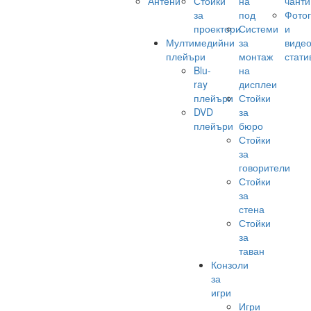
Антени
Стойки
на
чанти
за
под
Фото
проектори
Системи
и
Мултимедийни
за
виде
плейъри
монтаж
стати
Blu-
на
ray
дисплеи
плейъри
Стойки
DVD
за
плейъри
бюро
Стойки
за
говорители
Стойки
за
стена
Стойки
за
таван
Конзоли
за
игри
Игри