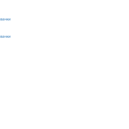
вачки
вачки
и