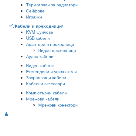
Термоглави за радиатори
Сейфове
Играчки
Кабели и преходници
KVM Суичове
USB кабели
Адаптери и преходници
Видео преходници
Аудио кабели
Видео кабели
Екстендери и усилватели
Захранващи кабели
Кабелни аксесоари
Компютърни кабели
Мрежови кабели
Мрежови конектори