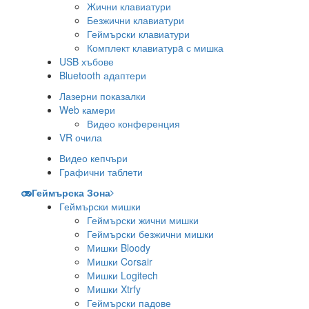
Жични клавиатури
Безжични клавиатури
Геймърски клавиатури
Комплект клавиатурa с мишка
USB хъбове
Bluetooth адаптери
Лазерни показалки
Web камери
Видео конференция
VR очила
Видео кепчъри
Графични таблети
Геймърска Зона
Геймърски мишки
Геймърски жични мишки
Геймърски безжични мишки
Мишки Bloody
Мишки Corsair
Мишки Logitech
Мишки Xtrfy
Геймърски падове