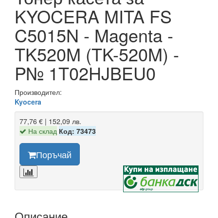
KYOCERA MITA FS
C5015N - Magenta -
TK520M (TK-520M) -
P№ 1T02HJBEU0
Производител:
Kyocera
77,76 € | 152,09 лв.
На склад
Код: 73473
Поръчай
Описание