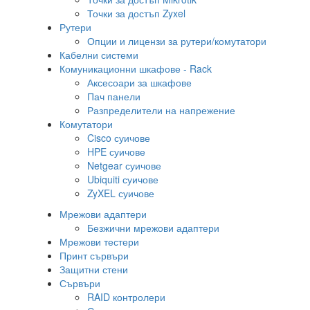
Точки за достъп Zyxel
Рутери
Опции и лицензи за рутери/комутатори
Кабелни системи
Комуникационни шкафове - Rack
Аксесоари за шкафове
Пач панели
Разпределители на напрежение
Комутатори
Cisco суичове
HPE суичове
Netgear суичове
Ubiquiti суичове
ZyXEL суичове
Мрежови адаптери
Безжични мрежови адаптери
Мрежови тестери
Принт сървъри
Защитни стени
Сървъри
RAID контролери