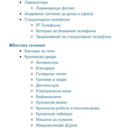
Ламинатори
Ламиниращо фолио
Алармени системи за дома и офиса
Стационарни телефони
IP Телефони
Батерии за безжични телефони
Захранвания за стационарни телефони
Битова техника
Кантари за тяло
Кухненски уреди
Аспиратори
Блендери
Готварски печки
Грилове и скари
Диспенсъри
Електрически кани
Кафемашини
Кухненски везни
Кухненски роботи и месомелачки
Кухненски таймери
Машини за пуканки
Микровълнови фурни