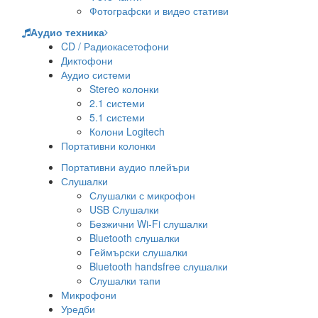
Фотографски и видео стативи
Аудио техника
CD / Радиокасетофони
Диктофони
Аудио системи
Stereo колонки
2.1 системи
5.1 системи
Колони Logitech
Портативни колонки
Портативни аудио плейъри
Слушалки
Слушалки с микрофон
USB Слушалки
Безжични Wi-Fi слушалки
Bluetooth слушалки
Геймърски слушалки
Bluetooth handsfree слушалки
Слушалки тапи
Микрофони
Уредби