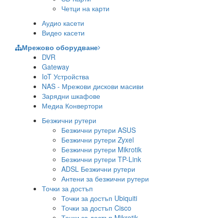
Четци на карти
Аудио касети
Видео касети
Мрежово оборудване
DVR
Gateway
IoT Устройства
NAS - Мрежови дискови масиви
Зарядни шкафове
Медиа Конвертори
Безжични рутери
Безжични рутери ASUS
Безжични рутери Zyxel
Безжични рутери Mikrotik
Безжични рутери TP-Link
ADSL Безжични рутери
Антени за безжични рутери
Точки за достъп
Точки за достъп Ubiquiti
Точки за достъп Cisco
Точки за достъп Mikrotik