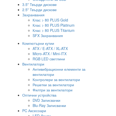
3.5" Твърди дискове
2.5" Твърди дискове
Захранвания
Клас > 80 PLUS Gold
Клас > 80 PLUS Platinum
Клас > 80 PLUS Titanium
SFX Захранвания
Компютърни кутии
ATX / E-ATX / XL-ATX
Micro-ATX / Mini-ITX
RGB LED светлини
Вентилатори
Антивибрационни елементи за
вентилатори
Контролери за вентилатори
Решетки за вентилатори
Филтри за вентилатори
Оптични устройства
DVD Записвачки
Blu-Ray Записвачки
PC Аксесоари
LED Ленти