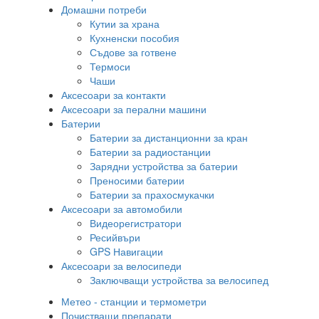
Домашни потреби
Кутии за храна
Кухненски пособия
Съдове за готвене
Термоси
Чаши
Аксесоари за контакти
Аксесоари за перални машини
Батерии
Батерии за дистанционни за кран
Батерии за радиостанции
Зарядни устройства за батерии
Преносими батерии
Батерии за прахосмукачки
Аксесоари за автомобили
Видеорегистратори
Ресийвъри
GPS Навигации
Аксесоари за велосипеди
Заключващи устройства за велосипед
Метео - станции и термометри
Почистващи препарати