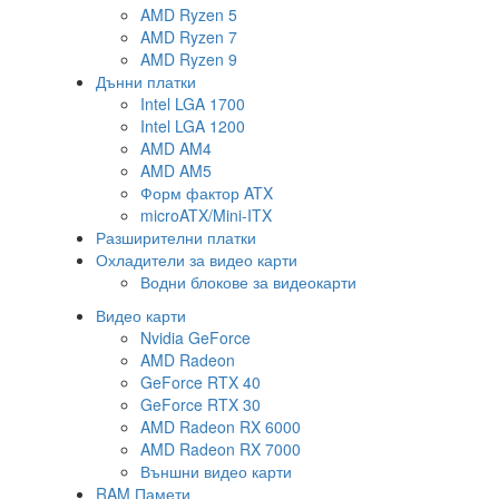
AMD Ryzen 5
AMD Ryzen 7
AMD Ryzen 9
Дънни платки
Intel LGA 1700
Intel LGA 1200
AMD AM4
AMD AM5
Форм фактор ATX
microATX/Mini-ITX
Разширителни платки
Охладители за видео карти
Водни блокове за видеокарти
Видео карти
Nvidia GeForce
AMD Radeon
GeForce RTX 40
GeForce RTX 30
AMD Radeon RX 6000
AMD Radeon RX 7000
Външни видео карти
RAM Памети