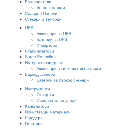
Разклонители
Smart контакти
Соларни Панели
Стекери и Телбоди
UPS
Аксесоари за UPS
Батерии за UPS
Инвертори
Стабилизатори
Surge Protection
Интерактивни дъски
Аксесоари за интерактивни дъски
Баркод скенери
Батерии за баркод скенери
Инструменти
Отвертки
Измервателни уреди
Калкулатори
Почистващи материали
Шредери
Гилотини