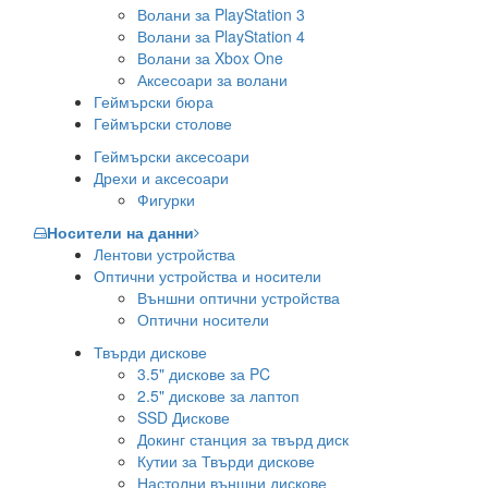
Волани за PlayStation 3
Волани за PlayStation 4
Волани за Xbox One
Аксесоари за волани
Геймърски бюра
Геймърски столове
Геймърски аксесоари
Дрехи и аксесоари
Фигурки
Носители на данни
Лентови устройства
Оптични устройства и носители
Външни оптични устройства
Оптични носители
Твърди дискове
3.5" дискове за PC
2.5" дискове за лаптоп
SSD Дискове
Докинг станция за твърд диск
Кутии за Твърди дискове
Настолни външни дискове