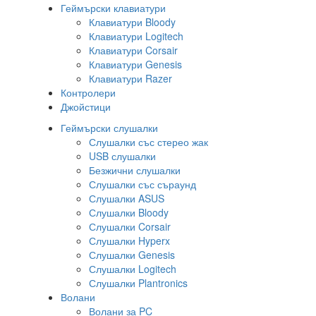
Геймърски клавиатури
Клавиатури Bloody
Клавиатури Logitech
Клавиатури Corsair
Клавиатури Genesis
Клавиатури Razer
Контролери
Джойстици
Геймърски слушалки
Слушалки със стерео жак
USB слушалки
Безжични слушалки
Слушалки със съраунд
Слушалки ASUS
Слушалки Bloody
Слушалки Corsair
Слушалки Hyperx
Слушалки Genesis
Слушалки Logitech
Слушалки Plantronics
Волани
Волани за PC