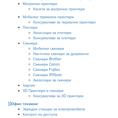
Матрични принтери
Касети за матрични принтери
Мобилни термални принтери
Консумативи за термални принтери
Плотери
Аксесоари за плотери
Консумативи за плотери
Скенери
Мобилни скенери
Настолни скенери за документи
Скенери Brother
Скенери Canon
Скенери Fujitsu
Скенери IRIScan
Аксесоари за скенери
Хартия
3D Принтери и скенери
Консумативи за 3D принтери
Офис техника
Зарядни станции за електромобили
Контрол на достъпа