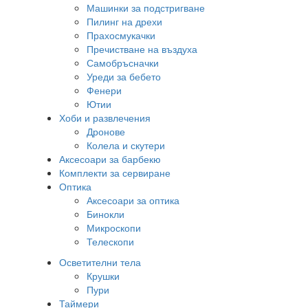
Машинки за подстригване
Пилинг на дрехи
Прахосмукачки
Пречистване на въздуха
Самобръсначки
Уреди за бебето
Фенери
Ютии
Хоби и развлечения
Дронове
Колела и скутери
Аксесоари за барбекю
Комплекти за сервиране
Оптика
Аксесоари за оптика
Бинокли
Микроскопи
Телескопи
Осветителни тела
Крушки
Пури
Таймери