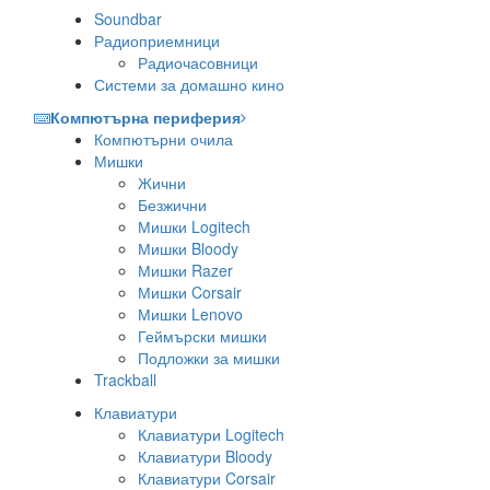
Soundbar
Радиоприемници
Радиочасовници
Системи за домашно кино
Компютърна периферия
Компютърни очила
Мишки
Жични
Безжични
Мишки Logitech
Мишки Bloody
Мишки Razer
Мишки Corsair
Мишки Lenovo
Геймърски мишки
Подложки за мишки
Trackball
Клавиатури
Клавиатури Logitech
Клавиатури Bloody
Клавиатури Corsair