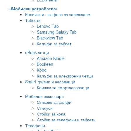
Мобилни устройства
Колички и шкафове за зареждане
Таблети
Lenovo Tab
Samsung Galaxy Tab
Blackview Tab
Калъфи за таблет
eBook четци
Amazon Kindle
Bookeen
Kobo
Калъфи за електронни четци
Smart гривни и часовници
Каишки за смартчасовници
Мобилни аксесоари
Стикове за селфи
Стилуси
Стойки за кола
Стойки за телефони и таблети
Телефони