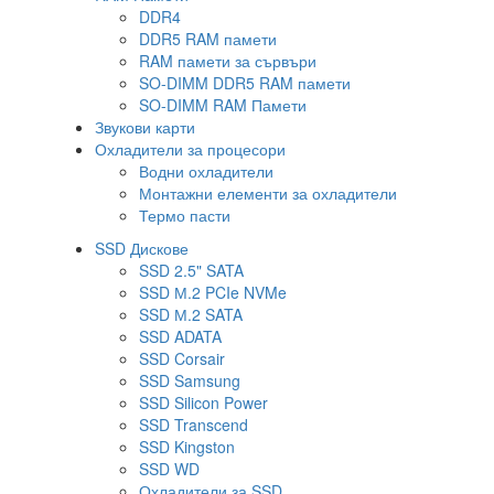
DDR4
DDR5 RAM памети
RAM памети за сървъри
SO-DIMM DDR5 RAM памети
SO-DIMM RAM Памети
Звукови карти
Охладители за процесори
Водни охладители
Монтажни елементи за охладители
Термо пасти
SSD Дискове
SSD 2.5" SATA
SSD М.2 PCIe NVMe
SSD М.2 SATA
SSD ADATA
SSD Corsair
SSD Samsung
SSD Silicon Power
SSD Transcend
SSD Kingston
SSD WD
Охладители за SSD