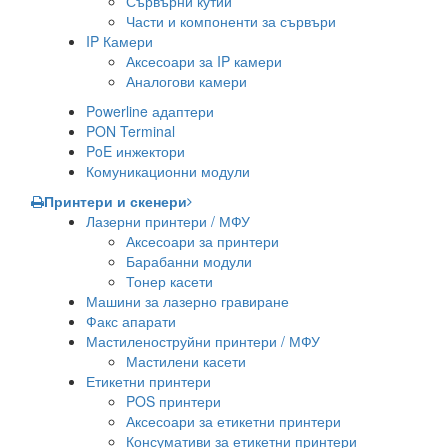
Сървърни кутии
Части и компоненти за сървъри
IP Камери
Аксесоари за IP камери
Аналогови камери
Powerline адаптери
PON Terminal
PoE инжектори
Комуникационни модули
Принтери и скенери
Лазерни принтери / МФУ
Аксесоари за принтери
Барабанни модули
Тонер касети
Машини за лазерно гравиране
Факс апарати
Мастиленоструйни принтери / МФУ
Мастилени касети
Етикетни принтери
POS принтери
Аксесоари за етикетни принтери
Консумативи за етикетни принтери