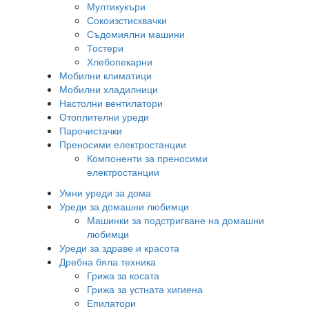
Мултикукъри
Сокоизстисквачки
Съдомиялни машини
Тостери
Хлебопекарни
Мобилни климатици
Мобилни хладилници
Настолни вентилатори
Отоплителни уреди
Парочистачки
Преносими електростанции
Компоненти за преносими
електростанции
Умни уреди за дома
Уреди за домашни любимци
Машинки за подстригване на домашни
любимци
Уреди за здраве и красота
Дребна бяла техника
Грижа за косата
Грижа за устната хигиена
Епилатори