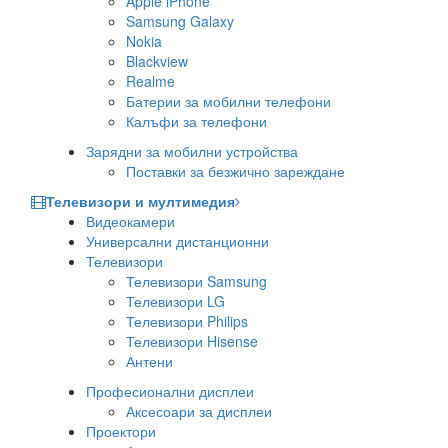
Apple iPhone
Samsung Galaxy
Nokia
Blackview
Realme
Батерии за мобилни телефони
Калъфи за телефони
Зарядни за мобилни устройства
Поставки за безжично зареждане
Телевизори и мултимедия
Видеокамери
Универсални дистанционни
Телевизори
Телевизори Samsung
Телевизори LG
Телевизори Philips
Телевизори Hisense
Антени
Професионални дисплеи
Аксесоари за дисплеи
Проектори