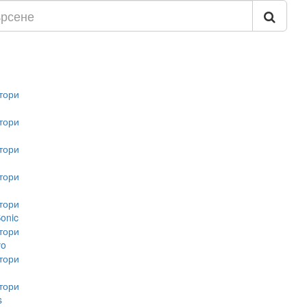
тори
тори
тори
тори
тори
onic
тори
vo
тори
тори
s