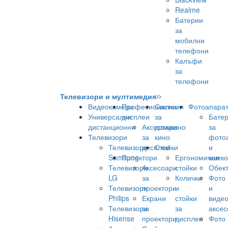
Realme
Батерии
за
мобилни
телефони
Калъфи
за
телефони
Телевизори и мултимедия
Видеокамери
Професионални
Системи
Фотоапара
Универсални
дисплеи
за
Бате
дистанционни
Аксесоари
домашно
за
Телевизори
за
кино
фото
Телевизори
дисплеи
Стойки
и
Samsung
Проектори
Ергономични
камк
Телевизори
Аксесоари
стойки
Обек
LG
за
Колички
Фото
Телевизори
проектори
и
и
Philips
Екрани
стойки
виде
Телевизори
за
за
аксес
Hisense
проектори
дисплеи
Фото