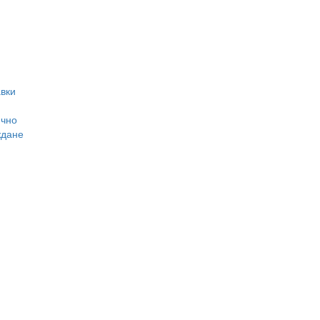
вки
ично
ждане