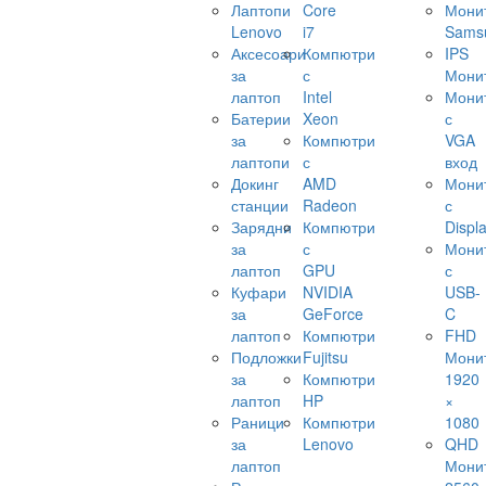
Лаптопи
Core
Мони
Lenovo
i7
Sams
Аксесоари
Компютри
IPS
за
с
Мони
лаптоп
Intel
Мони
Батерии
Xeon
с
за
Компютри
VGA
лаптопи
с
вход
Докинг
AMD
Мони
станции
Radeon
с
Зарядни
Компютри
Displ
за
с
Мони
лаптоп
GPU
с
Куфари
NVIDIA
USB-
за
GeForce
C
лаптоп
Компютри
FHD
Подложки
Fujitsu
Мони
за
Компютри
1920
лаптоп
HP
×
Раници
Компютри
1080
за
Lenovo
QHD
лаптоп
Мони