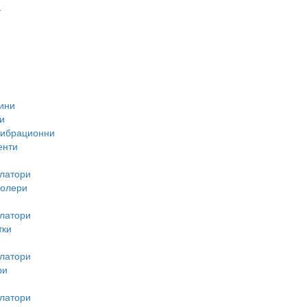
-
ини
и
вибрационни
енти
латори
ролери
латори
тки
латори
ри
латори