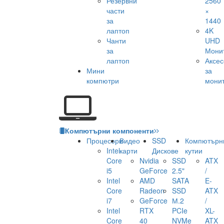
Резервни
2560
части
×
за
1440
лаптоп
4K
Чанти
UHD
за
Мони
лаптоп
Аксе
Мини
за
компютри
мони
Компютърни компоненти
Процесори
Видео
SSD
Компютърн
Intel
карти
Дискове
кутии
Core
Nvidia
SSD
ATX
i5
GeForce
2.5"
/
Intel
AMD
SATA
E-
Core
Radeon
SSD
ATX
i7
GeForce
М.2
/
Intel
RTX
PCIe
XL-
Core
40
NVMe
ATX