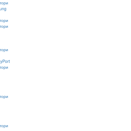
тори
ung
тори
тори
тори
ayPort
тори
тори
тори