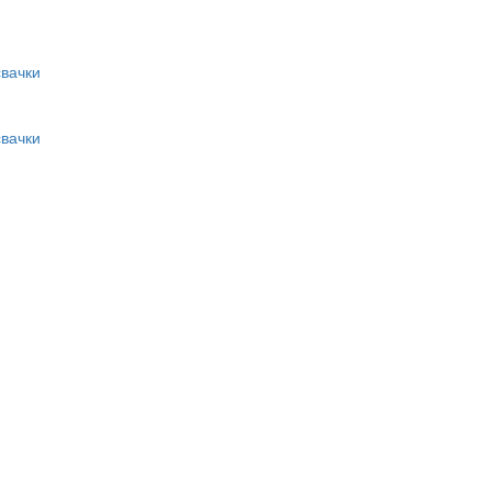
вачки
вачки
и