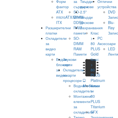
Форм
за
Твърди
Оптични
фактор
сървъри
дискове
устройства
ATX
SO-
2.5"
DVD
microATX/Mini-
DIMM
Твърди
Запис
ITX
DDR5
дискове
Blu-
Разширителни
RAM
Захранвания
Ray
платки
памети
Клас
Запис
Охладители
SO-
>
PC
за
DIMM
80
Аксесоари
видео
RAM
PLUS
LED
карти
Памети
Gold
Лент
Водни
Звукови
Клас
блокове
карти
>
за
Охладители
80
видеокарти
за
PLUS
процесори
Platinum
Водни
Мобилни
Клас
охладители
>
Монтажни
80
елементи
PLUS
за
Titanium
охладители
SFX
Термо
Захранвания