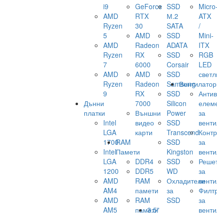
i9
GeForce
SSD
Micro
AMD
RTX
М.2
ATX
Ryzen
30
SATA
/
5
AMD
SSD
Mini-
AMD
Radeon
ADATA
ITX
Ryzen
RX
SSD
RGB
7
6000
Corsair
LED
AMD
AMD
SSD
светл
Ryzen
Radeon
Samsung
Вентилатор
9
RX
SSD
Анти
Дънни
7000
Silicon
елем
платки
Външни
Power
за
Intel
видео
SSD
венти
LGA
карти
Transcend
Конт
1700
RAM
SSD
за
Intel
Памети
Kingston
венти
LGA
DDR4
SSD
Реше
1200
DDR5
WD
за
AMD
RAM
Охладители
венти
AM4
памети
за
Филт
AMD
RAM
SSD
за
AM5
памети
3.5"
венти