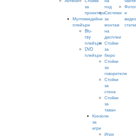
Антени
Стойки
на
чанти
за
под
Фото
проектори
Системи
и
Мултимедийни
за
виде
плейъри
монтаж
стати
Blu-
на
ray
дисплеи
плейъри
Стойки
DVD
за
плейъри
бюро
Стойки
за
говорители
Стойки
за
стена
Стойки
за
таван
Конзоли
за
игри
Игри