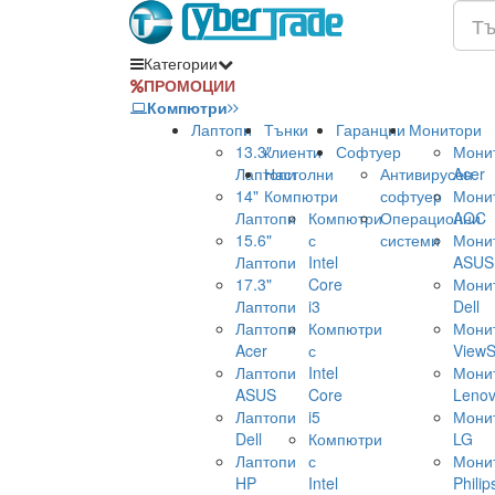
Категории
ПРОМОЦИИ
Компютри
Лаптопи
Тънки
Гаранции
Монитори
13.3"
клиенти
Софтуер
Мони
Лаптопи
Настолни
Антивирусен
Acer
14"
Компютри
софтуер
Мони
Лаптопи
Компютри
Операционни
AOC
15.6"
с
системи
Мони
Лаптопи
Intel
ASUS
17.3"
Core
Мони
Лаптопи
i3
Dell
Лаптопи
Компютри
Мони
Acer
с
ViewS
Лаптопи
Intel
Мони
ASUS
Core
Leno
Лаптопи
i5
Мони
Dell
Компютри
LG
Лаптопи
с
Мони
HP
Intel
Philip