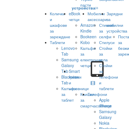
пасти
устройства
Колички
eBook
Мобилни
Зарядни
и
четци
аксесоари
за
шкафове
Amazon
Стикове
мобилни
за
Kindle
за
устройства
зареждане
Bookeen
селфи
Поста
Таблети
Kobo
Стилуси
за
Lenovo
Калъфи
Стойки
безж
Tab
за
за
заре
Samsung
електронни
кола
Galaxy
четци
Стойки
Tab
Smart
за
Blackview
гривни
телефони
Tab
и
и
Калъфи
часовници
таблети
за
Каишки
Телефони
таблет
за
Apple
смартчасовници
iPhone
Samsung
Galaxy
Nokia
Blackview